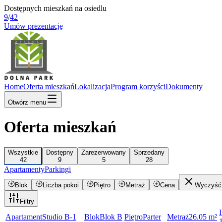
Dostępnych mieszkań na osiedlu
9
/
42
Umów prezentację
Home
Oferta mieszkań
Lokalizacja
Program korzyści
Dokumenty
Otwórz menu
Oferta mieszkań
Wszystkie
Dostępny
Zarezerwowany
Sprzedany
42
9
5
28
Apartamenty
Parkingi
Blok
Liczba pokoi
Piętro
Metraż
Cena
Wyczyść f
Filtry
Apartament
Studio B-1
Blok
Blok B
Piętro
Parter
Metraż
26.05
m²