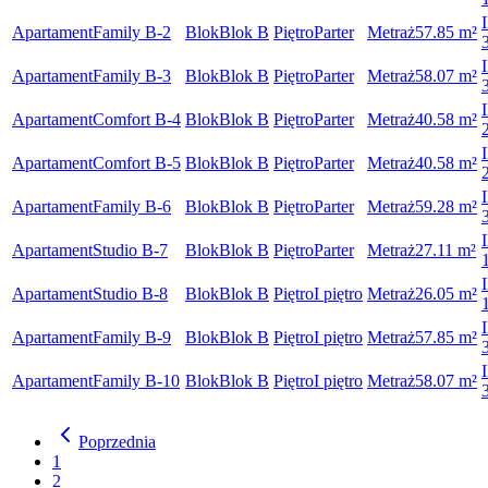
Apartament
Family B-2
Blok
Blok B
Piętro
Parter
Metraż
57.85
m²
Apartament
Family B-3
Blok
Blok B
Piętro
Parter
Metraż
58.07
m²
Apartament
Comfort B-4
Blok
Blok B
Piętro
Parter
Metraż
40.58
m²
Apartament
Comfort B-5
Blok
Blok B
Piętro
Parter
Metraż
40.58
m²
Apartament
Family B-6
Blok
Blok B
Piętro
Parter
Metraż
59.28
m²
Apartament
Studio B-7
Blok
Blok B
Piętro
Parter
Metraż
27.11
m²
Apartament
Studio B-8
Blok
Blok B
Piętro
I piętro
Metraż
26.05
m²
Apartament
Family B-9
Blok
Blok B
Piętro
I piętro
Metraż
57.85
m²
Apartament
Family B-10
Blok
Blok B
Piętro
I piętro
Metraż
58.07
m²
Poprzednia
1
2