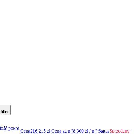
iltry
Ilość pokoi
Cena
216 215
zł
Cena za m²
8 300
zł / m²
Status
Sprzedany
1