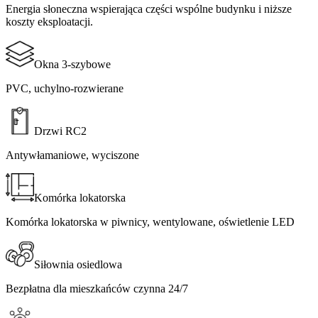
Energia słoneczna wspierająca części wspólne budynku i niższe
koszty eksploatacji.​​​​‌ ‍ ​‍​‍‌‍ ‌ ​‍‌‍‍‌‌‍‌ ‌‍‍‌‌‍ ‍​‍​‍​ ‍‍​‍​‍‌ ​ ‌‍​‌‌‍ ‍‌‍‍‌‌ ‌​‌ ‍‌​‍ ‍‌‍‍‌‌‍ ​‍​‍​‍ ​​‍​‍‌‍‍​‌ ​‍‌‍‌‌‌‍‌‍​‍​‍​ ‍‍​‍​‍​‍ ‌ ​ ‌ ‌​‌ ‌‌‌‍‌​‌‍‍‌‌‍ ​‍ ‌‍‍‌‌‍ ‍‌ ‌​‌‍‌‌‌‍ ‍‌ ‌​​‍ ‌‍‌‌‌‍‌​‌‍‍‌‌ ‌​​‍ ‌‍ ‌‌‍ ‌‍‌​‌‍‌‌​ ‌‌ ​​‌ ​‍‌‍‌‌‌ ​ ‌‍‌‌‌‍ ‍‌ ‌​‌‍​‌‌ ‌​‌‍‍‌‌‍ ‌‍ ‍​ ‍ ‌‍‍‌‌‍‌​​ ‌‌‍‌‍​ ‌​‌‍​‍‌‍‌‌​ ‌‍‌‍​‍​ ‌​‌‍‌‍​‍ ‌‌‍‌‍‌‍‌‌‌‍​‌‌‍‌​​‍ ‌​ ‌​‌‍‌‍​ ‌ ​ ‌‍​‍ ‌​ ‍​​ ​​​ ​ ​ ​‌​‍ ‌​ ​‍​ ‍​​ ‌‍​ ​​​ ‌‍‌‍‌‌​ ​ ‌‍​‍‌‍‌‍‌‍‌‍​ ‍​​ ​ ​ ‍ ‌ ‌​‌ ‍‌‌ ​​‌‍‌‌​ ‌‌‍‌‌‌ ​‌‌ ‌‌‌‍‍‌‌ ​​‌‍ ‌‌‍‌‌‌‍ ‍‌ ‌​‌​‍‌‌ ‌​‌‍‌‌‌‍ ‌​ ‍ ‌ ​​‌‍​‌‌ ‌​‌‍‍​​ ‌‌‍‌​‌‍‌‌‌ ​ ‌‍​ ‌ ​‍‌‍‍‌‌ ​​‌ ‌​‌‍‍‌‌‍ ‌‍ ‍​ ‌‍​‍‌‍​‌‌ ​ ‌‍‌‌‌‌‌‌‌ ​‍‌‍ ​​ ‌​‍‌‌​ ​‍‌​‌‍‌ ​ ‌ ‌​‌ ‌‌‌‍‌​‌‍‍‌‌‍ ​‍‌‍‌‍‍‌‌‍‌​​ ‌‌‍‌‍​ ‌​‌‍​‍‌‍‌‌​ ‌‍‌‍​‍​ ‌​‌‍‌‍​‍ ‌‌‍‌‍‌‍‌‌‌‍​‌‌‍‌​​‍ ‌​ ‌​‌‍‌‍​ ‌ ​ ‌‍​‍ ‌​ ‍​​ ​​​ ​ ​ ​‌​‍ ‌​ ​‍​ ‍​​ ‌‍​ ​​​ ‌‍‌‍‌‌​ ​ ‌‍​‍‌‍‌‍‌‍‌‍​ ‍​​ ​ ​‍‌‍‌ ‌​‌ ‍‌‌ ​​‌‍‌‌​ ‌‌‍‌‌‌ ​‌‌ ‌‌‌‍‍‌‌ ​​‌‍ ‌‌‍‌‌‌‍ ‍‌ ‌​‌​‍‌‌ ‌​‌‍‌‌‌‍ ‌​‍‌‍‌ ​​‌‍​‌‌ ‌​‌‍‍​​ ‌‌‍‌​‌‍‌‌‌ ​ ‌‍​ ‌ ​‍‌‍‍‌‌ ​​‌ ‌​‌‍‍‌‌‍ ‌‍ ‍​‍‌‍‌ ​​‌‍‌‌‌ ​‍‌ ​ ‌ ​​‌‍‌‌‌‍​ ‌ ‌​‌‍‍‌‌ ‌‍‌‍‌‌​ ‌‌ ​​‌ ‌‌‌‍​‍‌‍ ​‌‍‍‌‌ ​ ‌‍‍​‌‍‌‌‌‍‌​​‍​‍‌ ‌
Okna 3-szybowe​​​​‌ ‍ ​‍​‍‌‍ ‌ ​‍‌‍‍‌‌‍‌ ‌‍‍‌‌‍ ‍​‍​‍​ ‍‍​‍​‍‌ ​ ‌‍​‌‌‍ ‍‌‍‍‌‌ ‌​‌ ‍‌​‍ ‍‌‍‍‌‌‍ ​‍​‍​‍ ​​‍​‍‌‍‍​‌ ​‍‌‍‌‌‌‍‌‍​‍​‍​ ‍‍​‍​‍​‍ ‌ ​ ‌ ‌​‌ ‌‌‌‍‌​‌‍‍‌‌‍ ​‍ ‌‍‍‌‌‍ ‍‌ ‌​‌‍‌‌‌‍ ‍‌ ‌​​‍ ‌‍‌‌‌‍‌​‌‍‍‌‌ ‌​​‍ ‌‍ ‌‌‍ ‌‍‌​‌‍‌‌​ ‌‌ ​​‌ ​‍‌‍‌‌‌ ​ ‌‍‌‌‌‍ ‍‌ ‌​‌‍​‌‌ ‌​‌‍‍‌‌‍ ‌‍ ‍​ ‍ ‌‍‍‌‌‍‌​​ ‌​ ‍​‌‍​‍​ ‌​​ ‌ ​ ‌‍‌‍​ ​ ‌​‌‍‌​​‍ ‌‌‍‌‌‌‍​‌​ ‌​​ ‍​​‍ ‌​ ‌​​ ​​‌‍‌‍​ ​‌​‍ ‌​ ‍‌​ ​‍‌‍‌​​ ​​​‍ ‌‌‍​‌‌‍​ ​ ‍‌​ ‌​‌‍‌‍‌‍​‍​ ‌ ‌‍​‍​ ​‍​ ​​​ ​​‌‍‌​​ ‍ ‌ ‌​‌ ‍‌‌ ​​‌‍‌‌​ ‌‌‍‌‌‌ ​‌‌ ‌‌‌‍‍‌‌ ​​‌‍ ‌‌‍‌‌‌‍ ‍‌ ‌​‌​‍‌‌ ‌​‌‍‌‌‌‍ ‌​ ‍ ‌ ​​‌‍​‌‌ ‌​‌‍‍​​ ‌‌‍ ‍‌‍​‌‌‍ ‌‌‍‌‌​ ‌‍​‍‌‍​‌‌ ​ ‌‍‌‌‌‌‌‌‌ ​‍‌‍ ​​ ‌​‍‌‌​ ​‍‌​‌‍‌ ​ ‌ ‌​‌ ‌‌‌‍‌​‌‍‍‌‌‍ ​‍‌‍‌‍‍‌‌‍‌​​ ‌​ ‍​‌‍​‍​ ‌​​ ‌ ​ ‌‍‌‍​ ​ ‌​‌‍‌​​‍ ‌‌‍‌‌‌‍​‌​ ‌​​ ‍​​‍ ‌​ ‌​​ ​​‌‍‌‍​ ​‌​‍ ‌​ ‍‌​ ​‍‌‍‌​​ ​​​‍ ‌‌‍​‌‌‍​ ​ ‍‌​ ‌​‌‍‌‍‌‍​‍​ ‌ ‌‍​‍​ ​‍​ ​​​ ​​‌‍‌​​‍‌‍‌ ‌​‌ ‍‌‌ ​​‌‍‌‌​ ‌‌‍‌‌‌ ​‌‌ ‌‌‌‍‍‌‌ ​​‌‍ ‌‌‍‌‌‌‍ ‍‌ ‌​‌​‍‌‌ ‌​‌‍‌‌‌‍ ‌​‍‌‍‌ ​​‌‍​‌‌ ‌​‌‍‍​​ ‌‌‍ ‍‌‍​‌‌‍ ‌‌‍‌‌​‍‌‍‌ ​​‌‍‌‌‌ ​‍‌ ​ ‌ ​​‌‍‌‌‌‍​ ‌ ‌​‌‍‍‌‌ ‌‍‌‍‌‌​ ‌‌ ​​‌ ‌‌‌‍​‍‌‍ ​‌‍‍‌‌ ​ ‌‍‍​‌‍‌‌‌‍‌​​‍​‍‌ ‌
PVC, uchylno-rozwierane​​​​‌ ‍ ​‍​‍‌‍ ‌ ​‍‌‍‍‌‌‍‌ ‌‍‍‌‌‍ ‍​‍​‍​ ‍‍​‍​‍‌ ​ ‌‍​‌‌‍ ‍‌‍‍‌‌ ‌​‌ ‍‌​‍ ‍‌‍‍‌‌‍ ​‍​‍​‍ ​​‍​‍‌‍‍​‌ ​‍‌‍‌‌‌‍‌‍​‍​‍​ ‍‍​‍​‍​‍ ‌ ​ ‌ ‌​‌ ‌‌‌‍‌​‌‍‍‌‌‍ ​‍ ‌‍‍‌‌‍ ‍‌ ‌​‌‍‌‌‌‍ ‍‌ ‌​​‍ ‌‍‌‌‌‍‌​‌‍‍‌‌ ‌​​‍ ‌‍ ‌‌‍ ‌‍‌​‌‍‌‌​ ‌‌ ​​‌ ​‍‌‍‌‌‌ ​ ‌‍‌‌‌‍ ‍‌ ‌​‌‍​‌‌ ‌​‌‍‍‌‌‍ ‌‍ ‍​ ‍ ‌‍‍‌‌‍‌​​ ‌​ ‍​‌‍​‍​ ‌​​ ‌ ​ ‌‍‌‍​ ​ ‌​‌‍‌​​‍ ‌‌‍‌‌‌‍​‌​ ‌​​ ‍​​‍ ‌​ ‌​​ ​​‌‍‌‍​ ​‌​‍ ‌​ ‍‌​ ​‍‌‍‌​​ ​​​‍ ‌‌‍​‌‌‍​ ​ ‍‌​ ‌​‌‍‌‍‌‍​‍​ ‌ ‌‍​‍​ ​‍​ ​​​ ​​‌‍‌​​ ‍ ‌ ‌​‌ ‍‌‌ ​​‌‍‌‌​ ‌‌‍‌‌‌ ​‌‌ ‌‌‌‍‍‌‌ ​​‌‍ ‌‌‍‌‌‌‍ ‍‌ ‌​‌​‍‌‌ ‌​‌‍‌‌‌‍ ‌​ ‍ ‌ ​​‌‍​‌‌ ‌​‌‍‍​​ ‌‌‍‌​‌‍‌‌‌ ​ ‌‍​ ‌ ​‍‌‍‍‌‌ ​​‌ ‌​‌‍‍‌‌‍ ‌‍ ‍​ ‌‍​‍‌‍​‌‌ ​ ‌‍‌‌‌‌‌‌‌ ​‍‌‍ ​​ ‌​‍‌‌​ ​‍‌​‌‍‌ ​ ‌ ‌​‌ ‌‌‌‍‌​‌‍‍‌‌‍ ​‍‌‍‌‍‍‌‌‍‌​​ ‌​ ‍​‌‍​‍​ ‌​​ ‌ ​ ‌‍‌‍​ ​ ‌​‌‍‌​​‍ ‌‌‍‌‌‌‍​‌​ ‌​​ ‍​​‍ ‌​ ‌​​ ​​‌‍‌‍​ ​‌​‍ ‌​ ‍‌​ ​‍‌‍‌​​ ​​​‍ ‌‌‍​‌‌‍​ ​ ‍‌​ ‌​‌‍‌‍‌‍​‍​ ‌ ‌‍​‍​ ​‍​ ​​​ ​​‌‍‌​​‍‌‍‌ ‌​‌ ‍‌‌ ​​‌‍‌‌​ ‌‌‍‌‌‌ ​‌‌ ‌‌‌‍‍‌‌ ​​‌‍ ‌‌‍‌‌‌‍ ‍‌ ‌​‌​‍‌‌ ‌​‌‍‌‌‌‍ ‌​‍‌‍‌ ​​‌‍​‌‌ ‌​‌‍‍​​ ‌‌‍‌​‌‍‌‌‌ ​ ‌‍​ ‌ ​‍‌‍‍‌‌ ​​‌ ‌​‌‍‍‌‌‍ ‌‍ ‍​‍‌‍‌ ​​‌‍‌‌‌ ​‍‌ ​ ‌ ​​‌‍‌‌‌‍​ ‌ ‌​‌‍‍‌‌ ‌‍‌‍‌‌​ ‌‌ ​​‌ ‌‌‌‍​‍‌‍ ​‌‍‍‌‌ ​ ‌‍‍​‌‍‌‌‌‍‌​​‍​‍‌ ‌
Drzwi RC2​​​​‌ ‍ ​‍​‍‌‍ ‌ ​‍‌‍‍‌‌‍‌ ‌‍‍‌‌‍ ‍​‍​‍​ ‍‍​‍​‍‌ ​ ‌‍​‌‌‍ ‍‌‍‍‌‌ ‌​‌ ‍‌​‍ ‍‌‍‍‌‌‍ ​‍​‍​‍ ​​‍​‍‌‍‍​‌ ​‍‌‍‌‌‌‍‌‍​‍​‍​ ‍‍​‍​‍​‍ ‌ ​ ‌ ‌​‌ ‌‌‌‍‌​‌‍‍‌‌‍ ​‍ ‌‍‍‌‌‍ ‍‌ ‌​‌‍‌‌‌‍ ‍‌ ‌​​‍ ‌‍‌‌‌‍‌​‌‍‍‌‌ ‌​​‍ ‌‍ ‌‌‍ ‌‍‌​‌‍‌‌​ ‌‌ ​​‌ ​‍‌‍‌‌‌ ​ ‌‍‌‌‌‍ ‍‌ ‌​‌‍​‌‌ ‌​‌‍‍‌‌‍ ‌‍ ‍​ ‍ ‌‍‍‌‌‍‌​​ ‌​ ​‍‌‍‌‌​ ‌​​ ‍‌‌‍​ ‌‍‌‍‌‍‌‌​ ‌‌​‍ ‌​ ​‌​ ​‍​ ‍​​ ‌​​‍ ‌​ ‌​​ ​‌‌‍​ ​ ‍‌​‍ ‌​ ‍‌​ ​‍​ ​‍‌‍‌‍​‍ ‌‌‍​‌‌‍​‍​ ‌‌​ ​‍‌‍​ ​ ‌ ​ ​​‌‍‌‍‌‍‌‍​ ‌ ​ ​ ​ ​‍​ ‍ ‌ ‌​‌ ‍‌‌ ​​‌‍‌‌​ ‌‌‍‌‌‌ ​‌‌ ‌‌‌‍‍‌‌ ​​‌‍ ‌‌‍‌‌‌‍ ‍‌ ‌​‌​‍‌‌ ‌​‌‍‌‌‌‍ ‌​ ‍ ‌ ​​‌‍​‌‌ ‌​‌‍‍​​ ‌‌‍ ‍‌‍​‌‌‍ ‌‌‍‌‌​ ‌‍​‍‌‍​‌‌ ​ ‌‍‌‌‌‌‌‌‌ ​‍‌‍ ​​ ‌​‍‌‌​ ​‍‌​‌‍‌ ​ ‌ ‌​‌ ‌‌‌‍‌​‌‍‍‌‌‍ ​‍‌‍‌‍‍‌‌‍‌​​ ‌​ ​‍‌‍‌‌​ ‌​​ ‍‌‌‍​ ‌‍‌‍‌‍‌‌​ ‌‌​‍ ‌​ ​‌​ ​‍​ ‍​​ ‌​​‍ ‌​ ‌​​ ​‌‌‍​ ​ ‍‌​‍ ‌​ ‍‌​ ​‍​ ​‍‌‍‌‍​‍ ‌‌‍​‌‌‍​‍​ ‌‌​ ​‍‌‍​ ​ ‌ ​ ​​‌‍‌‍‌‍‌‍​ ‌ ​ ​ ​ ​‍​‍‌‍‌ ‌​‌ ‍‌‌ ​​‌‍‌‌​ ‌‌‍‌‌‌ ​‌‌ ‌‌‌‍‍‌‌ ​​‌‍ ‌‌‍‌‌‌‍ ‍‌ ‌​‌​‍‌‌ ‌​‌‍‌‌‌‍ ‌​‍‌‍‌ ​​‌‍​‌‌ ‌​‌‍‍​​ ‌‌‍ ‍‌‍​‌‌‍ ‌‌‍‌‌​‍‌‍‌ ​​‌‍‌‌‌ ​‍‌ ​ ‌ ​​‌‍‌‌‌‍​ ‌ ‌​‌‍‍‌‌ ‌‍‌‍‌‌​ ‌‌ ​​‌ ‌‌‌‍​‍‌‍ ​‌‍‍‌‌ ​ ‌‍‍​‌‍‌‌‌‍‌​​‍​‍‌ ‌
Antywłamaniowe, wyciszone​​​​‌ ‍ ​‍​‍‌‍ ‌ ​‍‌‍‍‌‌‍‌ ‌‍‍‌‌‍ ‍​‍​‍​ ‍‍​‍​‍‌ ​ ‌‍​‌‌‍ ‍‌‍‍‌‌ ‌​‌ ‍‌​‍ ‍‌‍‍‌‌‍ ​‍​‍​‍ ​​‍​‍‌‍‍​‌ ​‍‌‍‌‌‌‍‌‍​‍​‍​ ‍‍​‍​‍​‍ ‌ ​ ‌ ‌​‌ ‌‌‌‍‌​‌‍‍‌‌‍ ​‍ ‌‍‍‌‌‍ ‍‌ ‌​‌‍‌‌‌‍ ‍‌ ‌​​‍ ‌‍‌‌‌‍‌​‌‍‍‌‌ ‌​​‍ ‌‍ ‌‌‍ ‌‍‌​‌‍‌‌​ ‌‌ ​​‌ ​‍‌‍‌‌‌ ​ ‌‍‌‌‌‍ ‍‌ ‌​‌‍​‌‌ ‌​‌‍‍‌‌‍ ‌‍ ‍​ ‍ ‌‍‍‌‌‍‌​​ ‌​ ​‍‌‍‌‌​ ‌​​ ‍‌‌‍​ ‌‍‌‍‌‍‌‌​ ‌‌​‍ ‌​ ​‌​ ​‍​ ‍​​ ‌​​‍ ‌​ ‌​​ ​‌‌‍​ ​ ‍‌​‍ ‌​ ‍‌​ ​‍​ ​‍‌‍‌‍​‍ ‌‌‍​‌‌‍​‍​ ‌‌​ ​‍‌‍​ ​ ‌ ​ ​​‌‍‌‍‌‍‌‍​ ‌ ​ ​ ​ ​‍​ ‍ ‌ ‌​‌ ‍‌‌ ​​‌‍‌‌​ ‌‌‍‌‌‌ ​‌‌ ‌‌‌‍‍‌‌ ​​‌‍ ‌‌‍‌‌‌‍ ‍‌ ‌​‌​‍‌‌ ‌​‌‍‌‌‌‍ ‌​ ‍ ‌ ​​‌‍​‌‌ ‌​‌‍‍​​ ‌‌‍‌​‌‍‌‌‌ ​ ‌‍​ ‌ ​‍‌‍‍‌‌ ​​‌ ‌​‌‍‍‌‌‍ ‌‍ ‍​ ‌‍​‍‌‍​‌‌ ​ ‌‍‌‌‌‌‌‌‌ ​‍‌‍ ​​ ‌​‍‌‌​ ​‍‌​‌‍‌ ​ ‌ ‌​‌ ‌‌‌‍‌​‌‍‍‌‌‍ ​‍‌‍‌‍‍‌‌‍‌​​ ‌​ ​‍‌‍‌‌​ ‌​​ ‍‌‌‍​ ‌‍‌‍‌‍‌‌​ ‌‌​‍ ‌​ ​‌​ ​‍​ ‍​​ ‌​​‍ ‌​ ‌​​ ​‌‌‍​ ​ ‍‌​‍ ‌​ ‍‌​ ​‍​ ​‍‌‍‌‍​‍ ‌‌‍​‌‌‍​‍​ ‌‌​ ​‍‌‍​ ​ ‌ ​ ​​‌‍‌‍‌‍‌‍​ ‌ ​ ​ ​ ​‍​‍‌‍‌ ‌​‌ ‍‌‌ ​​‌‍‌‌​ ‌‌‍‌‌‌ ​‌‌ ‌‌‌‍‍‌‌ ​​‌‍ ‌‌‍‌‌‌‍ ‍‌ ‌​‌​‍‌‌ ‌​‌‍‌‌‌‍ ‌​‍‌‍‌ ​​‌‍​‌‌ ‌​‌‍‍​​ ‌‌‍‌​‌‍‌‌‌ ​ ‌‍​ ‌ ​‍‌‍‍‌‌ ​​‌ ‌​‌‍‍‌‌‍ ‌‍ ‍​‍‌‍‌ ​​‌‍‌‌‌ ​‍‌ ​ ‌ ​​‌‍‌‌‌‍​ ‌ ‌​‌‍‍‌‌ ‌‍‌‍‌‌​ ‌‌ ​​‌ ‌‌‌‍​‍‌‍ ​‌‍‍‌‌ ​ ‌‍‍​‌‍‌‌‌‍‌​​‍​‍‌ ‌
Komórka lokatorska​​​​‌ ‍ ​‍​‍‌‍ ‌ ​‍‌‍‍‌‌‍‌ ‌‍‍‌‌‍ ‍​‍​‍​ ‍‍​‍​‍‌ ​ ‌‍​‌‌‍ ‍‌‍‍‌‌ ‌​‌ ‍‌​‍ ‍‌‍‍‌‌‍ ​‍​‍​‍ ​​‍​‍‌‍‍​‌ ​‍‌‍‌‌‌‍‌‍​‍​‍​ ‍‍​‍​‍​‍ ‌ ​ ‌ ‌​‌ ‌‌‌‍‌​‌‍‍‌‌‍ ​‍ ‌‍‍‌‌‍ ‍‌ ‌​‌‍‌‌‌‍ ‍‌ ‌​​‍ ‌‍‌‌‌‍‌​‌‍‍‌‌ ‌​​‍ ‌‍ ‌‌‍ ‌‍‌​‌‍‌‌​ ‌‌ ​​‌ ​‍‌‍‌‌‌ ​ ‌‍‌‌‌‍ ‍‌ ‌​‌‍​‌‌ ‌​‌‍‍‌‌‍ ‌‍ ‍​ ‍ ‌‍‍‌‌‍‌​​ ‌​ ‌‌​ ‌‌​ ​‌​ ‌‌‌‍​‌​ ​​​ ‌‍​ ​‍​‍ ‌​ ‍‌‌‍​ ​ ​‌​ ​​​‍ ‌​ ‌​‌‍‌‌​ ​​​ ‌‍​‍ ‌​ ‍​‌‍​‌​ ‌‌‌‍‌‍​‍ ‌​ ​ ​ ​​​ ‌‍​ ‌​​ ​​​ ​‍‌‍‌‌​ ‌‍​ ‌‍‌‍‌​​ ​‍‌‍​‌​ ‍ ‌ ‌​‌ ‍‌‌ ​​‌‍‌‌​ ‌‌‍‌‌‌ ​‌‌ ‌‌‌‍‍‌‌ ​​‌‍ ‌‌‍‌‌‌‍ ‍‌ ‌​‌​‍‌‌ ‌​‌‍‌‌‌‍ ‌​ ‍ ‌ ​​‌‍​‌‌ ‌​‌‍‍​​ ‌‌‍ ‍‌‍​‌‌‍ ‌‌‍‌‌​ ‌‍​‍‌‍​‌‌ ​ ‌‍‌‌‌‌‌‌‌ ​‍‌‍ ​​ ‌​‍‌‌​ ​‍‌​‌‍‌ ​ ‌ ‌​‌ ‌‌‌‍‌​‌‍‍‌‌‍ ​‍‌‍‌‍‍‌‌‍‌​​ ‌​ ‌‌​ ‌‌​ ​‌​ ‌‌‌‍​‌​ ​​​ ‌‍​ ​‍​‍ ‌​ ‍‌‌‍​ ​ ​‌​ ​​​‍ ‌​ ‌​‌‍‌‌​ ​​​ ‌‍​‍ ‌​ ‍​‌‍​‌​ ‌‌‌‍‌‍​‍ ‌​ ​ ​ ​​​ ‌‍​ ‌​​ ​​​ ​‍‌‍‌‌​ ‌‍​ ‌‍‌‍‌​​ ​‍‌‍​‌​‍‌‍‌ ‌​‌ ‍‌‌ ​​‌‍‌‌​ ‌‌‍‌‌‌ ​‌‌ ‌‌‌‍‍‌‌ ​​‌‍ ‌‌‍‌‌‌‍ ‍‌ ‌​‌​‍‌‌ ‌​‌‍‌‌‌‍ ‌​‍‌‍‌ ​​‌‍​‌‌ ‌​‌‍‍​​ ‌‌‍ ‍‌‍​‌‌‍ ‌‌‍‌‌​‍‌‍‌ ​​‌‍‌‌‌ ​‍‌ ​ ‌ ​​‌‍‌‌‌‍​ ‌ ‌​‌‍‍‌‌ ‌‍‌‍‌‌​ ‌‌ ​​‌ ‌‌‌‍​‍‌‍ ​‌‍‍‌‌ ​ ‌‍‍​‌‍‌‌‌‍‌​​‍​‍‌ ‌
Komórka lokatorska w piwnicy, wentylowane, oświetlenie LED​​​​‌ ‍ ​‍​‍‌‍ ‌ ​‍‌‍‍‌‌‍‌ ‌‍‍‌‌‍ ‍​‍​‍​ ‍‍​‍​‍‌ ​ ‌‍​‌‌‍ ‍‌‍‍‌‌ ‌​‌ ‍‌​‍ ‍‌‍‍‌‌‍ ​‍​‍​‍ ​​‍​‍‌‍‍​‌ ​‍‌‍‌‌‌‍‌‍​‍​‍​ ‍‍​‍​‍​‍ ‌ ​ ‌ ‌​‌ ‌‌‌‍‌​‌‍‍‌‌‍ ​‍ ‌‍‍‌‌‍ ‍‌ ‌​‌‍‌‌‌‍ ‍‌ ‌​​‍ ‌‍‌‌‌‍‌​‌‍‍‌‌ ‌​​‍ ‌‍ ‌‌‍ ‌‍‌​‌‍‌‌​ ‌‌ ​​‌ ​‍‌‍‌‌‌ ​ ‌‍‌‌‌‍ ‍‌ ‌​‌‍​‌‌ ‌​‌‍‍‌‌‍ ‌‍ ‍​ ‍ ‌‍‍‌‌‍‌​​ ‌​ ‌‌​ ‌‌​ ​‌​ ‌‌‌‍​‌​ ​​​ ‌‍​ ​‍​‍ ‌​ ‍‌‌‍​ ​ ​‌​ ​​​‍ ‌​ ‌​‌‍‌‌​ ​​​ ‌‍​‍ ‌​ ‍​‌‍​‌​ ‌‌‌‍‌‍​‍ ‌​ ​ ​ ​​​ ‌‍​ ‌​​ ​​​ ​‍‌‍‌‌​ ‌‍​ ‌‍‌‍‌​​ ​‍‌‍​‌​ ‍ ‌ ‌​‌ ‍‌‌ ​​‌‍‌‌​ ‌‌‍‌‌‌ ​‌‌ ‌‌‌‍‍‌‌ ​​‌‍ ‌‌‍‌‌‌‍ ‍‌ ‌​‌​‍‌‌ ‌​‌‍‌‌‌‍ ‌​ ‍ ‌ ​​‌‍​‌‌ ‌​‌‍‍​​ ‌‌‍‌​‌‍‌‌‌ ​ ‌‍​ ‌ ​‍‌‍‍‌‌ ​​‌ ‌​‌‍‍‌‌‍ ‌‍ ‍​ ‌‍​‍‌‍​‌‌ ​ ‌‍‌‌‌‌‌‌‌ ​‍‌‍ ​​ ‌​‍‌‌​ ​‍‌​‌‍‌ ​ ‌ ‌​‌ ‌‌‌‍‌​‌‍‍‌‌‍ ​‍‌‍‌‍‍‌‌‍‌​​ ‌​ ‌‌​ ‌‌​ ​‌​ ‌‌‌‍​‌​ ​​​ ‌‍​ ​‍​‍ ‌​ ‍‌‌‍​ ​ ​‌​ ​​​‍ ‌​ ‌​‌‍‌‌​ ​​​ ‌‍​‍ ‌​ ‍​‌‍​‌​ ‌‌‌‍‌‍​‍ ‌​ ​ ​ ​​​ ‌‍​ ‌​​ ​​​ ​‍‌‍‌‌​ ‌‍​ ‌‍‌‍‌​​ ​‍‌‍​‌​‍‌‍‌ ‌​‌ ‍‌‌ ​​‌‍‌‌​ ‌‌‍‌‌‌ ​‌‌ ‌‌‌‍‍‌‌ ​​‌‍ ‌‌‍‌‌‌‍ ‍‌ ‌​‌​‍‌‌ ‌​‌‍‌‌‌‍ ‌​‍‌‍‌ ​​‌‍​‌‌ ‌​‌‍‍​​ ‌‌‍‌​‌‍‌‌‌ ​ ‌‍​ ‌ ​‍‌‍‍‌‌ ​​‌ ‌​‌‍‍‌‌‍ ‌‍ ‍​‍‌‍‌ ​​‌‍‌‌‌ ​‍‌ ​ ‌ ​​‌‍‌‌‌‍​ ‌ ‌​‌‍‍‌‌ ‌‍‌‍‌‌​ ‌‌ ​​‌ ‌‌‌‍​‍‌‍ ​‌‍‍‌‌ ​ ‌‍‍​‌‍‌‌‌‍‌​​‍​‍‌ ‌
Siłownia osiedlowa​​​​‌ ‍ ​‍​‍‌‍ ‌ ​‍‌‍‍‌‌‍‌ ‌‍‍‌‌‍ ‍​‍​‍​ ‍‍​‍​‍‌ ​ ‌‍​‌‌‍ ‍‌‍‍‌‌ ‌​‌ ‍‌​‍ ‍‌‍‍‌‌‍ ​‍​‍​‍ ​​‍​‍‌‍‍​‌ ​‍‌‍‌‌‌‍‌‍​‍​‍​ ‍‍​‍​‍​‍ ‌ ​ ‌ ‌​‌ ‌‌‌‍‌​‌‍‍‌‌‍ ​‍ ‌‍‍‌‌‍ ‍‌ ‌​‌‍‌‌‌‍ ‍‌ ‌​​‍ ‌‍‌‌‌‍‌​‌‍‍‌‌ ‌​​‍ ‌‍ ‌‌‍ ‌‍‌​‌‍‌‌​ ‌‌ ​​‌ ​‍‌‍‌‌‌ ​ ‌‍‌‌‌‍ ‍‌ ‌​‌‍​‌‌ ‌​‌‍‍‌‌‍ ‌‍ ‍​ ‍ ‌‍‍‌‌‍‌​​ ‌​ ‌‍​ ​​‌‍​‍‌‍​‍​ ‍​‌‍‌‍‌‍‌‌‌‍‌‍​‍ ‌​ ‌ ‌‍​ ​ ​‍‌‍‌‍​‍ ‌​ ‌​‌‍​ ​ ‌​​ ​‍​‍ ‌‌‍​‌‌‍​ ‌‍​ ​ ‌ ​‍ ‌‌‍‌‍​ ‌‌​ ‌‌​ ‌‍​ ​​​ ‍​​ ‍​‌‍​‍​ ​‌​ ‌​‌‍‌‍​ ‌ ​ ‍ ‌ ‌​‌ ‍‌‌ ​​‌‍‌‌​ ‌‌‍‌‌‌ ​‌‌ ‌‌‌‍‍‌‌ ​​‌‍ ‌‌‍‌‌‌‍ ‍‌ ‌​‌​‍‌‌ ‌​‌‍‌‌‌‍ ‌​ ‍ ‌ ​​‌‍​‌‌ ‌​‌‍‍​​ ‌‌‍ ‍‌‍​‌‌‍ ‌‌‍‌‌​ ‌‍​‍‌‍​‌‌ ​ ‌‍‌‌‌‌‌‌‌ ​‍‌‍ ​​ ‌​‍‌‌​ ​‍‌​‌‍‌ ​ ‌ ‌​‌ ‌‌‌‍‌​‌‍‍‌‌‍ ​‍‌‍‌‍‍‌‌‍‌​​ ‌​ ‌‍​ ​​‌‍​‍‌‍​‍​ ‍​‌‍‌‍‌‍‌‌‌‍‌‍​‍ ‌​ ‌ ‌‍​ ​ ​‍‌‍‌‍​‍ ‌​ ‌​‌‍​ ​ ‌​​ ​‍​‍ ‌‌‍​‌‌‍​ ‌‍​ ​ ‌ ​‍ ‌‌‍‌‍​ ‌‌​ ‌‌​ ‌‍​ ​​​ ‍​​ ‍​‌‍​‍​ ​‌​ ‌​‌‍‌‍​ ‌ ​‍‌‍‌ ‌​‌ ‍‌‌ ​​‌‍‌‌​ ‌‌‍‌‌‌ ​‌‌ ‌‌‌‍‍‌‌ ​​‌‍ ‌‌‍‌‌‌‍ ‍‌ ‌​‌​‍‌‌ ‌​‌‍‌‌‌‍ ‌​‍‌‍‌ ​​‌‍​‌‌ ‌​‌‍‍​​ ‌‌‍ ‍‌‍​‌‌‍ ‌‌‍‌‌​‍‌‍‌ ​​‌‍‌‌‌ ​‍‌ ​ ‌ ​​‌‍‌‌‌‍​ ‌ ‌​‌‍‍‌‌ ‌‍‌‍‌‌​ ‌‌ ​​‌ ‌‌‌‍​‍‌‍ ​‌‍‍‌‌ ​ ‌‍‍​‌‍‌‌‌‍‌​​‍​‍‌ ‌
Bezpłatna dla mieszkańców czynna 24/7​​​​‌ ‍ ​‍​‍‌‍ ‌ ​‍‌‍‍‌‌‍‌ ‌‍‍‌‌‍ ‍​‍​‍​ ‍‍​‍​‍‌ ​ ‌‍​‌‌‍ ‍‌‍‍‌‌ ‌​‌ ‍‌​‍ ‍‌‍‍‌‌‍ ​‍​‍​‍ ​​‍​‍‌‍‍​‌ ​‍‌‍‌‌‌‍‌‍​‍​‍​ ‍‍​‍​‍​‍ ‌ ​ ‌ ‌​‌ ‌‌‌‍‌​‌‍‍‌‌‍ ​‍ ‌‍‍‌‌‍ ‍‌ ‌​‌‍‌‌‌‍ ‍‌ ‌​​‍ ‌‍‌‌‌‍‌​‌‍‍‌‌ ‌​​‍ ‌‍ ‌‌‍ ‌‍‌​‌‍‌‌​ ‌‌ ​​‌ ​‍‌‍‌‌‌ ​ ‌‍‌‌‌‍ ‍‌ ‌​‌‍​‌‌ ‌​‌‍‍‌‌‍ ‌‍ ‍​ ‍ ‌‍‍‌‌‍‌​​ ‌​ ‌‍​ ​​‌‍​‍‌‍​‍​ ‍​‌‍‌‍‌‍‌‌‌‍‌‍​‍ ‌​ ‌ ‌‍​ ​ ​‍‌‍‌‍​‍ ‌​ ‌​‌‍​ ​ ‌​​ ​‍​‍ ‌‌‍​‌‌‍​ ‌‍​ ​ ‌ ​‍ ‌‌‍‌‍​ ‌‌​ ‌‌​ ‌‍​ ​​​ ‍​​ ‍​‌‍​‍​ ​‌​ ‌​‌‍‌‍​ ‌ ​ ‍ ‌ ‌​‌ ‍‌‌ ​​‌‍‌‌​ ‌‌‍‌‌‌ ​‌‌ ‌‌‌‍‍‌‌ ​​‌‍ ‌‌‍‌‌‌‍ ‍‌ ‌​‌​‍‌‌ ‌​‌‍‌‌‌‍ ‌​ ‍ ‌ ​​‌‍​‌‌ ‌​‌‍‍​​ ‌‌‍‌​‌‍‌‌‌ ​ ‌‍​ ‌ ​‍‌‍‍‌‌ ​​‌ ‌​‌‍‍‌‌‍ ‌‍ ‍​ ‌‍​‍‌‍​‌‌ ​ ‌‍‌‌‌‌‌‌‌ ​‍‌‍ ​​ ‌​‍‌‌​ ​‍‌​‌‍‌ ​ ‌ ‌​‌ ‌‌‌‍‌​‌‍‍‌‌‍ ​‍‌‍‌‍‍‌‌‍‌​​ ‌​ ‌‍​ ​​‌‍​‍‌‍​‍​ ‍​‌‍‌‍‌‍‌‌‌‍‌‍​‍ ‌​ ‌ ‌‍​ ​ ​‍‌‍‌‍​‍ ‌​ ‌​‌‍​ ​ ‌​​ ​‍​‍ ‌‌‍​‌‌‍​ ‌‍​ ​ ‌ ​‍ ‌‌‍‌‍​ ‌‌​ ‌‌​ ‌‍​ ​​​ ‍​​ ‍​‌‍​‍​ ​‌​ ‌​‌‍‌‍​ ‌ ​‍‌‍‌ ‌​‌ ‍‌‌ ​​‌‍‌‌​ ‌‌‍‌‌‌ ​‌‌ ‌‌‌‍‍‌‌ ​​‌‍ ‌‌‍‌‌‌‍ ‍‌ ‌​‌​‍‌‌ ‌​‌‍‌‌‌‍ ‌​‍‌‍‌ ​​‌‍​‌‌ ‌​‌‍‍​​ ‌‌‍‌​‌‍‌‌‌ ​ ‌‍​ ‌ ​‍‌‍‍‌‌ ​​‌ ‌​‌‍‍‌‌‍ ‌‍ ‍​‍‌‍‌ ​​‌‍‌‌‌ ​‍‌ ​ ‌ ​​‌‍‌‌‌‍​ ‌ ‌​‌‍‍‌‌ ‌‍‌‍‌‌​ ‌‌ ​​‌ ‌‌‌‍​‍‌‍ ​‌‍‍‌‌ ​ ‌‍‍​‌‍‌‌‌‍‌​​‍​‍‌ ‌