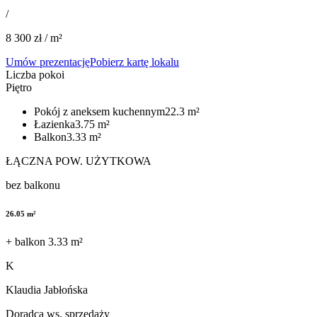
/
8 300
zł / m²
Umów prezentację
Pobierz kartę lokalu
Liczba pokoi
Piętro
Pokój z aneksem kuchennym​​​​‌ ‍ ​‍​‍‌‍ ‌ ​‍‌‍‍‌‌‍‌ ‌‍‍‌‌‍ ‍​‍​‍​ ‍‍​‍​‍‌ ​ ‌‍​‌‌‍ ‍‌‍‍‌‌ ‌​‌ ‍‌​‍ ‍‌‍‍‌‌‍ ​‍​‍​‍ ​​‍​‍‌‍‍​‌ ​‍‌‍‌‌‌‍‌‍​‍​‍​ ‍‍​‍​‍​‍ ‌ ​ ‌ ‌​‌ ‌‌‌‍‌​‌‍‍‌‌‍ ​‍ ‌‍‍‌‌‍ ‍‌ ‌​‌‍‌‌‌‍ ‍‌ ‌​​‍ ‌‍‌‌‌‍‌​‌‍‍‌‌ ‌​​‍ ‌‍ ‌‌‍ ‌‍‌​‌‍‌‌​ ‌‌ ​​‌ ​‍‌‍‌‌‌ ​ ‌‍‌‌‌‍ ‍‌ ‌​‌‍​‌‌ ‌​‌‍‍‌‌‍ ‌‍ ‍​ ‍ ‌‍‍‌‌‍‌​​ ‌​ ​‌‌‍​‌​ ‍​​ ​‌‌‍​ ​ ‌ ‌‍​ ​ ‍​​‍ ‌​ ‍​‌‍​‍‌‍​‍​ ‌​​‍ ‌​ ‌​‌‍‌‌​ ​ ​ ​‍​‍ ‌‌‍​‌​ ‍​​ ‌ ​ ‌​​‍ ‌​ ‍‌​ ‌​​ ​​​ ​‍‌‍​‌​ ‌ ​ ​ ​ ‌‌​ ‌ ​ ​‍‌‍‌​‌‍‌​​ ‍ ‌ ‌​‌ ‍‌‌ ​​‌‍‌‌​ ‌‌‍​‌‌ ​​‌‍​‌‌ ​‍‌ ‌​‌‍ ‌‌‍‌‌‌‍ ‍‌ ‌​​ ‍ ‌ ​​‌‍​‌‌ ‌​‌‍‍​​ ‌‌ ​‍‌‍ ‌‍ ‌‍ ‌‌ ​ ‌​‌​‌‍‌‌‌ ‌​‌‍​‌‌‍‍‌‌‍ ​‌ ​ ​‍‌‌​ ‌‌‌​​‍‌‌ ‌‍‍ ‌‍‌‌‌ ‍‌​‍‌‌​ ​ ‌​‌​​‍‌‌​ ​ ‌​‌​​‍‌‌​ ​‍​ ​‍​ ‍‌‌‍​‌​ ‌‍​ ‍​​ ‌​‌‍‌​​ ‍‌‌‍​ ‌‍​‌‌‍​‍​ ‌‌‌‍‌​​‍‌‌​ ​‍​ ​‍​‍‌‌​ ‌‌‌​‌​​‍ ‍‌‍ ‍‌‍​‌‌‍ ‌‌‍‌‌​ ‌‍​‍‌‍​‌‌ ​ ‌‍‌‌‌‌‌‌‌ ​‍‌‍ ​​ ‌​‍‌‌​ ​‍‌​‌‍‌ ​ ‌ ‌​‌ ‌‌‌‍‌​‌‍‍‌‌‍ ​‍‌‍‌‍‍‌‌‍‌​​ ‌​ ​‌‌‍​‌​ ‍​​ ​‌‌‍​ ​ ‌ ‌‍​ ​ ‍​​‍ ‌​ ‍​‌‍​‍‌‍​‍​ ‌​​‍ ‌​ ‌​‌‍‌‌​ ​ ​ ​‍​‍ ‌‌‍​‌​ ‍​​ ‌ ​ ‌​​‍ ‌​ ‍‌​ ‌​​ ​​​ ​‍‌‍​‌​ ‌ ​ ​ ​ ‌‌​ ‌ ​ ​‍‌‍‌​‌‍‌​​‍‌‍‌ ‌​‌ ‍‌‌ ​​‌‍‌‌​ ‌‌‍​‌‌ ​​‌‍​‌‌ ​‍‌ ‌​‌‍ ‌‌‍‌‌‌‍ ‍‌ ‌​​‍‌‍‌ ​​‌‍​‌‌ ‌​‌‍‍​​ ‌‌ ​‍‌‍ ‌‍ ‌‍ ‌‌ ​ ‌​‌​‌‍‌‌‌ ‌​‌‍​‌‌‍‍‌‌‍ ​‌ ​ ​‍‌‌​ ‌‌‌​​‍‌‌ ‌‍‍ ‌‍‌‌‌ ‍‌​‍‌‌​ ​ ‌​‌​​‍‌‌​ ​ ‌​‌​​‍‌‌​ ​‍​ ​‍​ ‍‌‌‍​‌​ ‌‍​ ‍​​ ‌​‌‍‌​​ ‍‌‌‍​ ‌‍​‌‌‍​‍​ ‌‌‌‍‌​​‍‌‌​ ​‍​ ​‍​‍‌‌​ ‌‌‌​‌​​‍ ‍‌‍ ‍‌‍​‌‌‍ ‌‌‍‌‌​‍‌‍‌ ​​‌‍‌‌‌ ​‍‌ ​ ‌ ​​‌‍‌‌‌‍​ ‌ ‌​‌‍‍‌‌ ‌‍‌‍‌‌​ ‌‌ ​​‌ ‌‌‌‍​‍‌‍ ​‌‍‍‌‌ ​ ‌‍‍​‌‍‌‌‌‍‌​​‍​‍‌ ‌
22.3
m²
Łazienka​​​​‌ ‍ ​‍​‍‌‍ ‌ ​‍‌‍‍‌‌‍‌ ‌‍‍‌‌‍ ‍​‍​‍​ ‍‍​‍​‍‌ ​ ‌‍​‌‌‍ ‍‌‍‍‌‌ ‌​‌ ‍‌​‍ ‍‌‍‍‌‌‍ ​‍​‍​‍ ​​‍​‍‌‍‍​‌ ​‍‌‍‌‌‌‍‌‍​‍​‍​ ‍‍​‍​‍​‍ ‌ ​ ‌ ‌​‌ ‌‌‌‍‌​‌‍‍‌‌‍ ​‍ ‌‍‍‌‌‍ ‍‌ ‌​‌‍‌‌‌‍ ‍‌ ‌​​‍ ‌‍‌‌‌‍‌​‌‍‍‌‌ ‌​​‍ ‌‍ ‌‌‍ ‌‍‌​‌‍‌‌​ ‌‌ ​​‌ ​‍‌‍‌‌‌ ​ ‌‍‌‌‌‍ ‍‌ ‌​‌‍​‌‌ ‌​‌‍‍‌‌‍ ‌‍ ‍​ ‍ ‌‍‍‌‌‍‌​​ ‌​ ​‌‌‍​‌​ ‍​​ ​‌‌‍​ ​ ‌ ‌‍​ ​ ‍​​‍ ‌​ ‍​‌‍​‍‌‍​‍​ ‌​​‍ ‌​ ‌​‌‍‌‌​ ​ ​ ​‍​‍ ‌‌‍​‌​ ‍​​ ‌ ​ ‌​​‍ ‌​ ‍‌​ ‌​​ ​​​ ​‍‌‍​‌​ ‌ ​ ​ ​ ‌‌​ ‌ ​ ​‍‌‍‌​‌‍‌​​ ‍ ‌ ‌​‌ ‍‌‌ ​​‌‍‌‌​ ‌‌‍​‌‌ ​​‌‍​‌‌ ​‍‌ ‌​‌‍ ‌‌‍‌‌‌‍ ‍‌ ‌​​ ‍ ‌ ​​‌‍​‌‌ ‌​‌‍‍​​ ‌‌ ​‍‌‍ ‌‍ ‌‍ ‌‌ ​ ‌​‌​‌‍‌‌‌ ‌​‌‍​‌‌‍‍‌‌‍ ​‌ ​ ​‍‌‌​ ‌‌‌​​‍‌‌ ‌‍‍ ‌‍‌‌‌ ‍‌​‍‌‌​ ​ ‌​‌​​‍‌‌​ ​ ‌​‌​​‍‌‌​ ​‍​ ​‍​ ‌‌‌‍​‌​ ​‌​ ​‌‌‍‌‍​ ‌​​ ‌‍‌‍‌​‌‍​ ‌‍‌​​ ‌‍‌‍​‌​‍‌‌​ ​‍​ ​‍​‍‌‌​ ‌‌‌​‌​​‍ ‍‌‍ ‍‌‍​‌‌‍ ‌‌‍‌‌​ ‌‍​‍‌‍​‌‌ ​ ‌‍‌‌‌‌‌‌‌ ​‍‌‍ ​​ ‌​‍‌‌​ ​‍‌​‌‍‌ ​ ‌ ‌​‌ ‌‌‌‍‌​‌‍‍‌‌‍ ​‍‌‍‌‍‍‌‌‍‌​​ ‌​ ​‌‌‍​‌​ ‍​​ ​‌‌‍​ ​ ‌ ‌‍​ ​ ‍​​‍ ‌​ ‍​‌‍​‍‌‍​‍​ ‌​​‍ ‌​ ‌​‌‍‌‌​ ​ ​ ​‍​‍ ‌‌‍​‌​ ‍​​ ‌ ​ ‌​​‍ ‌​ ‍‌​ ‌​​ ​​​ ​‍‌‍​‌​ ‌ ​ ​ ​ ‌‌​ ‌ ​ ​‍‌‍‌​‌‍‌​​‍‌‍‌ ‌​‌ ‍‌‌ ​​‌‍‌‌​ ‌‌‍​‌‌ ​​‌‍​‌‌ ​‍‌ ‌​‌‍ ‌‌‍‌‌‌‍ ‍‌ ‌​​‍‌‍‌ ​​‌‍​‌‌ ‌​‌‍‍​​ ‌‌ ​‍‌‍ ‌‍ ‌‍ ‌‌ ​ ‌​‌​‌‍‌‌‌ ‌​‌‍​‌‌‍‍‌‌‍ ​‌ ​ ​‍‌‌​ ‌‌‌​​‍‌‌ ‌‍‍ ‌‍‌‌‌ ‍‌​‍‌‌​ ​ ‌​‌​​‍‌‌​ ​ ‌​‌​​‍‌‌​ ​‍​ ​‍​ ‌‌‌‍​‌​ ​‌​ ​‌‌‍‌‍​ ‌​​ ‌‍‌‍‌​‌‍​ ‌‍‌​​ ‌‍‌‍​‌​‍‌‌​ ​‍​ ​‍​‍‌‌​ ‌‌‌​‌​​‍ ‍‌‍ ‍‌‍​‌‌‍ ‌‌‍‌‌​‍‌‍‌ ​​‌‍‌‌‌ ​‍‌ ​ ‌ ​​‌‍‌‌‌‍​ ‌ ‌​‌‍‍‌‌ ‌‍‌‍‌‌​ ‌‌ ​​‌ ‌‌‌‍​‍‌‍ ​‌‍‍‌‌ ​ ‌‍‍​‌‍‌‌‌‍‌​​‍​‍‌ ‌
3.75
m²
Balkon​​​​‌ ‍ ​‍​‍‌‍ ‌ ​‍‌‍‍‌‌‍‌ ‌‍‍‌‌‍ ‍​‍​‍​ ‍‍​‍​‍‌ ​ ‌‍​‌‌‍ ‍‌‍‍‌‌ ‌​‌ ‍‌​‍ ‍‌‍‍‌‌‍ ​‍​‍​‍ ​​‍​‍‌‍‍​‌ ​‍‌‍‌‌‌‍‌‍​‍​‍​ ‍‍​‍​‍​‍ ‌ ​ ‌ ‌​‌ ‌‌‌‍‌​‌‍‍‌‌‍ ​‍ ‌‍‍‌‌‍ ‍‌ ‌​‌‍‌‌‌‍ ‍‌ ‌​​‍ ‌‍‌‌‌‍‌​‌‍‍‌‌ ‌​​‍ ‌‍ ‌‌‍ ‌‍‌​‌‍‌‌​ ‌‌ ​​‌ ​‍‌‍‌‌‌ ​ ‌‍‌‌‌‍ ‍‌ ‌​‌‍​‌‌ ‌​‌‍‍‌‌‍ ‌‍ ‍​ ‍ ‌‍‍‌‌‍‌​​ ‌​ ​‌‌‍​‌​ ‍​​ ​‌‌‍​ ​ ‌ ‌‍​ ​ ‍​​‍ ‌​ ‍​‌‍​‍‌‍​‍​ ‌​​‍ ‌​ ‌​‌‍‌‌​ ​ ​ ​‍​‍ ‌‌‍​‌​ ‍​​ ‌ ​ ‌​​‍ ‌​ ‍‌​ ‌​​ ​​​ ​‍‌‍​‌​ ‌ ​ ​ ​ ‌‌​ ‌ ​ ​‍‌‍‌​‌‍‌​​ ‍ ‌ ‌​‌ ‍‌‌ ​​‌‍‌‌​ ‌‌‍​‌‌ ​​‌‍​‌‌ ​‍‌ ‌​‌‍ ‌‌‍‌‌‌‍ ‍‌ ‌​​ ‍ ‌ ​​‌‍​‌‌ ‌​‌‍‍​​ ‌‌ ​‍‌‍ ‌‍ ‌‍ ‌‌ ​ ‌​‌​‌‍‌‌‌ ‌​‌‍​‌‌‍‍‌‌‍ ​‌ ​ ​‍‌‌​ ‌‌‌​​‍‌‌ ‌‍‍ ‌‍‌‌‌ ‍‌​‍‌‌​ ​ ‌​‌​​‍‌‌​ ​ ‌​‌​​‍‌‌​ ​‍​ ​‍​ ‌‌‌‍​‍​ ‌ ​ ‍‌​ ​‍​ ‌‍​ ‍​‌‍‌‍‌‍​‍​ ‌‌​ ‌‍​ ‌​​‍‌‌​ ​‍​ ​‍​‍‌‌​ ‌‌‌​‌​​‍ ‍‌‍ ‍‌‍​‌‌‍ ‌‌‍‌‌​ ‌‍​‍‌‍​‌‌ ​ ‌‍‌‌‌‌‌‌‌ ​‍‌‍ ​​ ‌​‍‌‌​ ​‍‌​‌‍‌ ​ ‌ ‌​‌ ‌‌‌‍‌​‌‍‍‌‌‍ ​‍‌‍‌‍‍‌‌‍‌​​ ‌​ ​‌‌‍​‌​ ‍​​ ​‌‌‍​ ​ ‌ ‌‍​ ​ ‍​​‍ ‌​ ‍​‌‍​‍‌‍​‍​ ‌​​‍ ‌​ ‌​‌‍‌‌​ ​ ​ ​‍​‍ ‌‌‍​‌​ ‍​​ ‌ ​ ‌​​‍ ‌​ ‍‌​ ‌​​ ​​​ ​‍‌‍​‌​ ‌ ​ ​ ​ ‌‌​ ‌ ​ ​‍‌‍‌​‌‍‌​​‍‌‍‌ ‌​‌ ‍‌‌ ​​‌‍‌‌​ ‌‌‍​‌‌ ​​‌‍​‌‌ ​‍‌ ‌​‌‍ ‌‌‍‌‌‌‍ ‍‌ ‌​​‍‌‍‌ ​​‌‍​‌‌ ‌​‌‍‍​​ ‌‌ ​‍‌‍ ‌‍ ‌‍ ‌‌ ​ ‌​‌​‌‍‌‌‌ ‌​‌‍​‌‌‍‍‌‌‍ ​‌ ​ ​‍‌‌​ ‌‌‌​​‍‌‌ ‌‍‍ ‌‍‌‌‌ ‍‌​‍‌‌​ ​ ‌​‌​​‍‌‌​ ​ ‌​‌​​‍‌‌​ ​‍​ ​‍​ ‌‌‌‍​‍​ ‌ ​ ‍‌​ ​‍​ ‌‍​ ‍​‌‍‌‍‌‍​‍​ ‌‌​ ‌‍​ ‌​​‍‌‌​ ​‍​ ​‍​‍‌‌​ ‌‌‌​‌​​‍ ‍‌‍ ‍‌‍​‌‌‍ ‌‌‍‌‌​‍‌‍‌ ​​‌‍‌‌‌ ​‍‌ ​ ‌ ​​‌‍‌‌‌‍​ ‌ ‌​‌‍‍‌‌ ‌‍‌‍‌‌​ ‌‌ ​​‌ ‌‌‌‍​‍‌‍ ​‌‍‍‌‌ ​ ‌‍‍​‌‍‌‌‌‍‌​​‍​‍‌ ‌
3.33
m²
ŁĄCZNA POW. UŻYTKOWA
bez balkonu
26.05
m²
+ balkon
3.33
m²
K
Klaudia Jabłońska​​​​‌ ‍ ​‍​‍‌‍ ‌ ​‍‌‍‍‌‌‍‌ ‌‍‍‌‌‍ ‍​‍​‍​ ‍‍​‍​‍‌ ​ ‌‍​‌‌‍ ‍‌‍‍‌‌ ‌​‌ ‍‌​‍ ‍‌‍‍‌‌‍ ​‍​‍​‍ ​​‍​‍‌‍‍​‌ ​‍‌‍‌‌‌‍‌‍​‍​‍​ ‍‍​‍​‍​‍ ‌ ​ ‌ ‌​‌ ‌‌‌‍‌​‌‍‍‌‌‍ ​‍ ‌‍‍‌‌‍ ‍‌ ‌​‌‍‌‌‌‍ ‍‌ ‌​​‍ ‌‍‌‌‌‍‌​‌‍‍‌‌ ‌​​‍ ‌‍ ‌‌‍ ‌‍‌​‌‍‌‌​ ‌‌ ​​‌ ​‍‌‍‌‌‌ ​ ‌‍‌‌‌‍ ‍‌ ‌​‌‍​‌‌ ‌​‌‍‍‌‌‍ ‌‍ ‍​ ‍ ‌‍‍‌‌‍‌​​ ‌​ ​‌​ ‍​‌‍‌‌​ ​‍‌‍​‌‌‍​‌‌‍​‍​ ​​​‍ ‌‌‍​‍‌‍‌​​ ​​​ ​‌​‍ ‌​ ‌​‌‍​‌​ ‌ ​ ​ ​‍ ‌‌‍​‌​ ​ ​ ‍​​ ​​​‍ ‌​ ‌ ​ ‌‍​ ‌‍‌‍‌‌‌‍‌‍‌‍​‍​ ​ ‌‍‌‍‌‍‌‌​ ‌‍​ ​‌‌‍‌​​ ‍ ‌ ‌​‌ ‍‌‌ ​​‌‍‌‌​ ‌‌ ​ ‌‍‌‌‌‍ ​‌‍ ​‌‍‌‌‌ ​‍​ ‍ ‌ ​​‌‍​‌‌ ‌​‌‍‍​​ ‌‌‍ ‍‌‍​‌‌‍ ‌‌‍‌‌​ ‌‍​‍‌‍​‌‌ ​ ‌‍‌‌‌‌‌‌‌ ​‍‌‍ ​​ ‌​‍‌‌​ ​‍‌​‌‍‌ ​ ‌ ‌​‌ ‌‌‌‍‌​‌‍‍‌‌‍ ​‍‌‍‌‍‍‌‌‍‌​​ ‌​ ​‌​ ‍​‌‍‌‌​ ​‍‌‍​‌‌‍​‌‌‍​‍​ ​​​‍ ‌‌‍​‍‌‍‌​​ ​​​ ​‌​‍ ‌​ ‌​‌‍​‌​ ‌ ​ ​ ​‍ ‌‌‍​‌​ ​ ​ ‍​​ ​​​‍ ‌​ ‌ ​ ‌‍​ ‌‍‌‍‌‌‌‍‌‍‌‍​‍​ ​ ‌‍‌‍‌‍‌‌​ ‌‍​ ​‌‌‍‌​​‍‌‍‌ ‌​‌ ‍‌‌ ​​‌‍‌‌​ ‌‌ ​ ‌‍‌‌‌‍ ​‌‍ ​‌‍‌‌‌ ​‍​‍‌‍‌ ​​‌‍​‌‌ ‌​‌‍‍​​ ‌‌‍ ‍‌‍​‌‌‍ ‌‌‍‌‌​‍‌‍‌ ​​‌‍‌‌‌ ​‍‌ ​ ‌ ​​‌‍‌‌‌‍​ ‌ ‌​‌‍‍‌‌ ‌‍‌‍‌‌​ ‌‌ ​​‌ ‌‌‌‍​‍‌‍ ​‌‍‍‌‌ ​ ‌‍‍​‌‍‌‌‌‍‌​​‍​‍‌ ‌
Doradca ws. sprzedaży​​​​‌ ‍ ​‍​‍‌‍ ‌ ​‍‌‍‍‌‌‍‌ ‌‍‍‌‌‍ ‍​‍​‍​ ‍‍​‍​‍‌ ​ ‌‍​‌‌‍ ‍‌‍‍‌‌ ‌​‌ ‍‌​‍ ‍‌‍‍‌‌‍ ​‍​‍​‍ ​​‍​‍‌‍‍​‌ ​‍‌‍‌‌‌‍‌‍​‍​‍​ ‍‍​‍​‍​‍ ‌ ​ ‌ ‌​‌ ‌‌‌‍‌​‌‍‍‌‌‍ ​‍ ‌‍‍‌‌‍ ‍‌ ‌​‌‍‌‌‌‍ ‍‌ ‌​​‍ ‌‍‌‌‌‍‌​‌‍‍‌‌ ‌​​‍ ‌‍ ‌‌‍ ‌‍‌​‌‍‌‌​ ‌‌ ​​‌ ​‍‌‍‌‌‌ ​ ‌‍‌‌‌‍ ‍‌ ‌​‌‍​‌‌ ‌​‌‍‍‌‌‍ ‌‍ ‍​ ‍ ‌‍‍‌‌‍‌​​ ‌​ ​‌​ ‍​‌‍‌‌​ ​‍‌‍​‌‌‍​‌‌‍​‍​ ​​​‍ ‌‌‍​‍‌‍‌​​ ​​​ ​‌​‍ ‌​ ‌​‌‍​‌​ ‌ ​ ​ ​‍ ‌‌‍​‌​ ​ ​ ‍​​ ​​​‍ ‌​ ‌ ​ ‌‍​ ‌‍‌‍‌‌‌‍‌‍‌‍​‍​ ​ ‌‍‌‍‌‍‌‌​ ‌‍​ ​‌‌‍‌​​ ‍ ‌ ‌​‌ ‍‌‌ ​​‌‍‌‌​ ‌‌ ​ ‌‍‌‌‌‍ ​‌‍ ​‌‍‌‌‌ ​‍​ ‍ ‌ ​​‌‍​‌‌ ‌​‌‍‍​​ ‌‌ ​​‌‍ ‌ ​ ‌‍‍‌‌ ‌​‌‍‍‌‌‍ ‌‍ ‍​ ‌‍​‍‌‍​‌‌ ​ ‌‍‌‌‌‌‌‌‌ ​‍‌‍ ​​ ‌​‍‌‌​ ​‍‌​‌‍‌ ​ ‌ ‌​‌ ‌‌‌‍‌​‌‍‍‌‌‍ ​‍‌‍‌‍‍‌‌‍‌​​ ‌​ ​‌​ ‍​‌‍‌‌​ ​‍‌‍​‌‌‍​‌‌‍​‍​ ​​​‍ ‌‌‍​‍‌‍‌​​ ​​​ ​‌​‍ ‌​ ‌​‌‍​‌​ ‌ ​ ​ ​‍ ‌‌‍​‌​ ​ ​ ‍​​ ​​​‍ ‌​ ‌ ​ ‌‍​ ‌‍‌‍‌‌‌‍‌‍‌‍​‍​ ​ ‌‍‌‍‌‍‌‌​ ‌‍​ ​‌‌‍‌​​‍‌‍‌ ‌​‌ ‍‌‌ ​​‌‍‌‌​ ‌‌ ​ ‌‍‌‌‌‍ ​‌‍ ​‌‍‌‌‌ ​‍​‍‌‍‌ ​​‌‍​‌‌ ‌​‌‍‍​​ ‌‌ ​​‌‍ ‌ ​ ‌‍‍‌‌ ‌​‌‍‍‌‌‍ ‌‍ ‍​‍‌‍‌ ​​‌‍‌‌‌ ​‍‌ ​ ‌ ​​‌‍‌‌‌‍​ ‌ ‌​‌‍‍‌‌ ‌‍‌‍‌‌​ ‌‌ ​​‌ ‌‌‌‍​‍‌‍ ​‌‍‍‌‌ ​ ‌‍‍​‌‍‌‌‌‍‌​​‍​‍‌ ‌