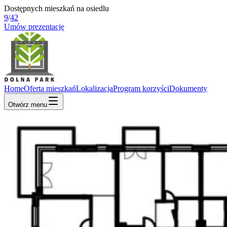
Dostępnych mieszkań na osiedlu
9
/
42
Umów prezentację
Home
Oferta mieszkań
Lokalizacja
Program korzyści
Dokumenty
Otwórz menu