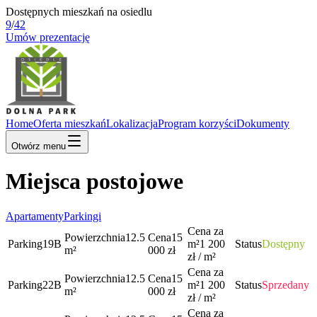
Dostępnych mieszkań na osiedlu
9
/
42
Umów prezentację
Home
Oferta mieszkań
Lokalizacja
Program korzyści
Dokumenty
Otwórz menu
Miejsca postojowe
Apartamenty
Parkingi
Cena za
Powierzchnia
12.5
Cena
15
Parking
19B
m²
1 200
Status
Dostępny
m²
000
zł
zł / m²
Cena za
Powierzchnia
12.5
Cena
15
Parking
22B
m²
1 200
Status
Sprzedany
m²
000
zł
zł / m²
Cena za