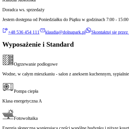
Doradca ws. sprzedaży​​​​‌ ‍ ​‍​‍‌‍ ‌ ​‍‌‍‍‌‌‍‌ ‌‍‍‌‌‍ ‍​‍​‍​ ‍‍​‍​‍‌ ​ ‌‍​‌‌‍ ‍‌‍‍‌‌ ‌​‌ ‍‌​‍ ‍‌‍‍‌‌‍ ​‍​‍​‍ ​​‍​‍‌‍‍​‌ ​‍‌‍‌‌‌‍‌‍​‍​‍​ ‍‍​‍​‍​‍ ‌ ​ ‌ ‌​‌ ‌‌‌‍‌​‌‍‍‌‌‍ ​‍ ‌‍‍‌‌‍ ‍‌ ‌​‌‍‌‌‌‍ ‍‌ ‌​​‍ ‌‍‌‌‌‍‌​‌‍‍‌‌ ‌​​‍ ‌‍ ‌‌‍ ‌‍‌​‌‍‌‌​ ‌‌ ​​‌ ​‍‌‍‌‌‌ ​ ‌‍‌‌‌‍ ‍‌ ‌​‌‍​‌‌ ‌​‌‍‍‌‌‍ ‌‍ ‍​ ‍ ‌‍‍‌‌‍‌​​ ‌​ ​‌​ ‍​‌‍‌‌​ ​‍‌‍​‌‌‍​‌‌‍​‍​ ​​​‍ ‌‌‍​‍‌‍‌​​ ​​​ ​‌​‍ ‌​ ‌​‌‍​‌​ ‌ ​ ​ ​‍ ‌‌‍​‌​ ​ ​ ‍​​ ​​​‍ ‌​ ‌ ​ ‌‍​ ‌‍‌‍‌‌‌‍‌‍‌‍​‍​ ​ ‌‍‌‍‌‍‌‌​ ‌‍​ ​‌‌‍‌​​ ‍ ‌ ‌​‌ ‍‌‌ ​​‌‍‌‌​ ‌‌ ​ ‌‍‌‌‌‍ ​‌‍ ​‌‍‌‌‌ ​‍​ ‍ ‌ ​​‌‍​‌‌ ‌​‌‍‍​​ ‌‌ ​​‌‍ ‌ ​ ‌‍‍‌‌ ‌​‌‍‍‌‌‍ ‌‍ ‍​ ‌‍​‍‌‍​‌‌ ​ ‌‍‌‌‌‌‌‌‌ ​‍‌‍ ​​ ‌​‍‌‌​ ​‍‌​‌‍‌ ​ ‌ ‌​‌ ‌‌‌‍‌​‌‍‍‌‌‍ ​‍‌‍‌‍‍‌‌‍‌​​ ‌​ ​‌​ ‍​‌‍‌‌​ ​‍‌‍​‌‌‍​‌‌‍​‍​ ​​​‍ ‌‌‍​‍‌‍‌​​ ​​​ ​‌​‍ ‌​ ‌​‌‍​‌​ ‌ ​ ​ ​‍ ‌‌‍​‌​ ​ ​ ‍​​ ​​​‍ ‌​ ‌ ​ ‌‍​ ‌‍‌‍‌‌‌‍‌‍‌‍​‍​ ​ ‌‍‌‍‌‍‌‌​ ‌‍​ ​‌‌‍‌​​‍‌‍‌ ‌​‌ ‍‌‌ ​​‌‍‌‌​ ‌‌ ​ ‌‍‌‌‌‍ ​‌‍ ​‌‍‌‌‌ ​‍​‍‌‍‌ ​​‌‍​‌‌ ‌​‌‍‍​​ ‌‌ ​​‌‍ ‌ ​ ‌‍‍‌‌ ‌​‌‍‍‌‌‍ ‌‍ ‍​‍‌‍‌ ​​‌‍‌‌‌ ​‍‌ ​ ‌ ​​‌‍‌‌‌‍​ ‌ ‌​‌‍‍‌‌ ‌‍‌‍‌‌​ ‌‌ ​​‌ ‌‌‌‍​‍‌‍ ​‌‍‍‌‌ ​ ‌‍‍​‌‍‌‌‌‍‌​​‍​‍‌ ‌
Jestem dostępna od Poniedziałku do Piątku w godzinach 7:00 - 15:00​​​​‌ ‍ ​‍​‍‌‍ ‌ ​‍‌‍‍‌‌‍‌ ‌‍‍‌‌‍ ‍​‍​‍​ ‍‍​‍​‍‌ ​ ‌‍​‌‌‍ ‍‌‍‍‌‌ ‌​‌ ‍‌​‍ ‍‌‍‍‌‌‍ ​‍​‍​‍ ​​‍​‍‌‍‍​‌ ​‍‌‍‌‌‌‍‌‍​‍​‍​ ‍‍​‍​‍​‍ ‌ ​ ‌ ‌​‌ ‌‌‌‍‌​‌‍‍‌‌‍ ​‍ ‌‍‍‌‌‍ ‍‌ ‌​‌‍‌‌‌‍ ‍‌ ‌​​‍ ‌‍‌‌‌‍‌​‌‍‍‌‌ ‌​​‍ ‌‍ ‌‌‍ ‌‍‌​‌‍‌‌​ ‌‌ ​​‌ ​‍‌‍‌‌‌ ​ ‌‍‌‌‌‍ ‍‌ ‌​‌‍​‌‌ ‌​‌‍‍‌‌‍ ‌‍ ‍​ ‍ ‌‍‍‌‌‍‌​​ ‌​ ​‌​ ‍​‌‍‌‌​ ​‍‌‍​‌‌‍​‌‌‍​‍​ ​​​‍ ‌‌‍​‍‌‍‌​​ ​​​ ​‌​‍ ‌​ ‌​‌‍​‌​ ‌ ​ ​ ​‍ ‌‌‍​‌​ ​ ​ ‍​​ ​​​‍ ‌​ ‌ ​ ‌‍​ ‌‍‌‍‌‌‌‍‌‍‌‍​‍​ ​ ‌‍‌‍‌‍‌‌​ ‌‍​ ​‌‌‍‌​​ ‍ ‌ ‌​‌ ‍‌‌ ​​‌‍‌‌​ ‌‌ ​ ‌‍‌‌‌‍ ​‌‍ ​‌‍‌‌‌ ​‍​ ‍ ‌ ​​‌‍​‌‌ ‌​‌‍‍​​ ‌‌‍​‍‌‍‍‌‌‍ ​ ‌‍​‍‌‍​‌‌ ​ ‌‍‌‌‌‌‌‌‌ ​‍‌‍ ​​ ‌​‍‌‌​ ​‍‌​‌‍‌ ​ ‌ ‌​‌ ‌‌‌‍‌​‌‍‍‌‌‍ ​‍‌‍‌‍‍‌‌‍‌​​ ‌​ ​‌​ ‍​‌‍‌‌​ ​‍‌‍​‌‌‍​‌‌‍​‍​ ​​​‍ ‌‌‍​‍‌‍‌​​ ​​​ ​‌​‍ ‌​ ‌​‌‍​‌​ ‌ ​ ​ ​‍ ‌‌‍​‌​ ​ ​ ‍​​ ​​​‍ ‌​ ‌ ​ ‌‍​ ‌‍‌‍‌‌‌‍‌‍‌‍​‍​ ​ ‌‍‌‍‌‍‌‌​ ‌‍​ ​‌‌‍‌​​‍‌‍‌ ‌​‌ ‍‌‌ ​​‌‍‌‌​ ‌‌ ​ ‌‍‌‌‌‍ ​‌‍ ​‌‍‌‌‌ ​‍​‍‌‍‌ ​​‌‍​‌‌ ‌​‌‍‍​​ ‌‌‍​‍‌‍‍‌‌‍ ​‍‌‍‌ ​​‌‍‌‌‌ ​‍‌ ​ ‌ ​​‌‍‌‌‌‍​ ‌ ‌​‌‍‍‌‌ ‌‍‌‍‌‌​ ‌‌ ​​‌ ‌‌‌‍​‍‌‍ ​‌‍‍‌‌ ​ ‌‍‍​‌‍‌‌‌‍‌​​‍​‍‌ ‌
+48 536 454 111​​​​‌ ‍ ​‍​‍‌‍ ‌ ​‍‌‍‍‌‌‍‌ ‌‍‍‌‌‍ ‍​‍​‍​ ‍‍​‍​‍‌ ​ ‌‍​‌‌‍ ‍‌‍‍‌‌ ‌​‌ ‍‌​‍ ‍‌‍‍‌‌‍ ​‍​‍​‍ ​​‍​‍‌‍‍​‌ ​‍‌‍‌‌‌‍‌‍​‍​‍​ ‍‍​‍​‍​‍ ‌ ​ ‌ ‌​‌ ‌‌‌‍‌​‌‍‍‌‌‍ ​‍ ‌‍‍‌‌‍ ‍‌ ‌​‌‍‌‌‌‍ ‍‌ ‌​​‍ ‌‍‌‌‌‍‌​‌‍‍‌‌ ‌​​‍ ‌‍ ‌‌‍ ‌‍‌​‌‍‌‌​ ‌‌ ​​‌ ​‍‌‍‌‌‌ ​ ‌‍‌‌‌‍ ‍‌ ‌​‌‍​‌‌ ‌​‌‍‍‌‌‍ ‌‍ ‍​ ‍ ‌‍‍‌‌‍‌​​ ‌​ ​‌​ ‍​‌‍‌‌​ ​‍‌‍​‌‌‍​‌‌‍​‍​ ​​​‍ ‌‌‍​‍‌‍‌​​ ​​​ ​‌​‍ ‌​ ‌​‌‍​‌​ ‌ ​ ​ ​‍ ‌‌‍​‌​ ​ ​ ‍​​ ​​​‍ ‌​ ‌ ​ ‌‍​ ‌‍‌‍‌‌‌‍‌‍‌‍​‍​ ​ ‌‍‌‍‌‍‌‌​ ‌‍​ ​‌‌‍‌​​ ‍ ‌ ‌​‌ ‍‌‌ ​​‌‍‌‌​ ‌‌ ​ ‌‍‌‌‌‍ ​‌‍ ​‌‍‌‌‌ ​‍​ ‍ ‌ ​​‌‍​‌‌ ‌​‌‍‍​​ ‌‌ ​​‌‍‍​‌‍ ‌‍ ‍‌‍‌‌​ ‌‍​‍‌‍​‌‌ ​ ‌‍‌‌‌‌‌‌‌ ​‍‌‍ ​​ ‌​‍‌‌​ ​‍‌​‌‍‌ ​ ‌ ‌​‌ ‌‌‌‍‌​‌‍‍‌‌‍ ​‍‌‍‌‍‍‌‌‍‌​​ ‌​ ​‌​ ‍​‌‍‌‌​ ​‍‌‍​‌‌‍​‌‌‍​‍​ ​​​‍ ‌‌‍​‍‌‍‌​​ ​​​ ​‌​‍ ‌​ ‌​‌‍​‌​ ‌ ​ ​ ​‍ ‌‌‍​‌​ ​ ​ ‍​​ ​​​‍ ‌​ ‌ ​ ‌‍​ ‌‍‌‍‌‌‌‍‌‍‌‍​‍​ ​ ‌‍‌‍‌‍‌‌​ ‌‍​ ​‌‌‍‌​​‍‌‍‌ ‌​‌ ‍‌‌ ​​‌‍‌‌​ ‌‌ ​ ‌‍‌‌‌‍ ​‌‍ ​‌‍‌‌‌ ​‍​‍‌‍‌ ​​‌‍​‌‌ ‌​‌‍‍​​ ‌‌ ​​‌‍‍​‌‍ ‌‍ ‍‌‍‌‌​‍‌‍‌ ​​‌‍‌‌‌ ​‍‌ ​ ‌ ​​‌‍‌‌‌‍​ ‌ ‌​‌‍‍‌‌ ‌‍‌‍‌‌​ ‌‌ ​​‌ ‌‌‌‍​‍‌‍ ​‌‍‍‌‌ ​ ‌‍‍​‌‍‌‌‌‍‌​​‍​‍‌ ‌
klaudia@dolnapark.pl
Skontaktuj się prze
Wyposażenie i Standard
Ogrzewanie podłogowe​​​​‌ ‍ ​‍​‍‌‍ ‌ ​‍‌‍‍‌‌‍‌ ‌‍‍‌‌‍ ‍​‍​‍​ ‍‍​‍​‍‌ ​ ‌‍​‌‌‍ ‍‌‍‍‌‌ ‌​‌ ‍‌​‍ ‍‌‍‍‌‌‍ ​‍​‍​‍ ​​‍​‍‌‍‍​‌ ​‍‌‍‌‌‌‍‌‍​‍​‍​ ‍‍​‍​‍​‍ ‌ ​ ‌ ‌​‌ ‌‌‌‍‌​‌‍‍‌‌‍ ​‍ ‌‍‍‌‌‍ ‍‌ ‌​‌‍‌‌‌‍ ‍‌ ‌​​‍ ‌‍‌‌‌‍‌​‌‍‍‌‌ ‌​​‍ ‌‍ ‌‌‍ ‌‍‌​‌‍‌‌​ ‌‌ ​​‌ ​‍‌‍‌‌‌ ​ ‌‍‌‌‌‍ ‍‌ ‌​‌‍​‌‌ ‌​‌‍‍‌‌‍ ‌‍ ‍​ ‍ ‌‍‍‌‌‍‌​​ ‌‌‍‌‌​ ‌‍‌‍‌​‌‍​‍‌‍​‍​ ‌‌​ ‌‌‌‍‌‍​‍ ‌​ ​‍‌‍‌‍‌‍​ ‌‍​‌​‍ ‌​ ‌​​ ​​​ ​‌​ ​‌​‍ ‌‌‍​‌​ ‍‌‌‍​‍​ ​‍​‍ ‌​ ​ ​ ‌​​ ‍‌​ ​‍‌‍‌​‌‍​ ​ ‌ ‌‍‌​​ ​‍‌‍​ ​ ‌​‌‍‌​​ ‍ ‌ ‌​‌ ‍‌‌ ​​‌‍‌‌​ ‌‌‍‌‌‌ ​‌‌ ‌‌‌‍‍‌‌ ​​‌‍ ‌‌‍‌‌‌‍ ‍‌ ‌​‌​‍‌‌ ‌​‌‍‌‌‌‍ ‌​ ‍ ‌ ​​‌‍​‌‌ ‌​‌‍‍​​ ‌‌‍ ‍‌‍​‌‌‍ ‌‌‍‌‌​ ‌‍​‍‌‍​‌‌ ​ ‌‍‌‌‌‌‌‌‌ ​‍‌‍ ​​ ‌​‍‌‌​ ​‍‌​‌‍‌ ​ ‌ ‌​‌ ‌‌‌‍‌​‌‍‍‌‌‍ ​‍‌‍‌‍‍‌‌‍‌​​ ‌‌‍‌‌​ ‌‍‌‍‌​‌‍​‍‌‍​‍​ ‌‌​ ‌‌‌‍‌‍​‍ ‌​ ​‍‌‍‌‍‌‍​ ‌‍​‌​‍ ‌​ ‌​​ ​​​ ​‌​ ​‌​‍ ‌‌‍​‌​ ‍‌‌‍​‍​ ​‍​‍ ‌​ ​ ​ ‌​​ ‍‌​ ​‍‌‍‌​‌‍​ ​ ‌ ‌‍‌​​ ​‍‌‍​ ​ ‌​‌‍‌​​‍‌‍‌ ‌​‌ ‍‌‌ ​​‌‍‌‌​ ‌‌‍‌‌‌ ​‌‌ ‌‌‌‍‍‌‌ ​​‌‍ ‌‌‍‌‌‌‍ ‍‌ ‌​‌​‍‌‌ ‌​‌‍‌‌‌‍ ‌​‍‌‍‌ ​​‌‍​‌‌ ‌​‌‍‍​​ ‌‌‍ ‍‌‍​‌‌‍ ‌‌‍‌‌​‍‌‍‌ ​​‌‍‌‌‌ ​‍‌ ​ ‌ ​​‌‍‌‌‌‍​ ‌ ‌​‌‍‍‌‌ ‌‍‌‍‌‌​ ‌‌ ​​‌ ‌‌‌‍​‍‌‍ ​‌‍‍‌‌ ​ ‌‍‍​‌‍‌‌‌‍‌​​‍​‍‌ ‌
Wodne, w całym mieszkaniu - salon z aneksem kuchennym, sypialnie, łazienka​​​​‌ ‍ ​‍​‍‌‍ ‌ ​‍‌‍‍‌‌‍‌ ‌‍‍‌‌‍ ‍​‍​‍​ ‍‍​‍​‍‌ ​ ‌‍​‌‌‍ ‍‌‍‍‌‌ ‌​‌ ‍‌​‍ ‍‌‍‍‌‌‍ ​‍​‍​‍ ​​‍​‍‌‍‍​‌ ​‍‌‍‌‌‌‍‌‍​‍​‍​ ‍‍​‍​‍​‍ ‌ ​ ‌ ‌​‌ ‌‌‌‍‌​‌‍‍‌‌‍ ​‍ ‌‍‍‌‌‍ ‍‌ ‌​‌‍‌‌‌‍ ‍‌ ‌​​‍ ‌‍‌‌‌‍‌​‌‍‍‌‌ ‌​​‍ ‌‍ ‌‌‍ ‌‍‌​‌‍‌‌​ ‌‌ ​​‌ ​‍‌‍‌‌‌ ​ ‌‍‌‌‌‍ ‍‌ ‌​‌‍​‌‌ ‌​‌‍‍‌‌‍ ‌‍ ‍​ ‍ ‌‍‍‌‌‍‌​​ ‌‌‍‌‌​ ‌‍‌‍‌​‌‍​‍‌‍​‍​ ‌‌​ ‌‌‌‍‌‍​‍ ‌​ ​‍‌‍‌‍‌‍​ ‌‍​‌​‍ ‌​ ‌​​ ​​​ ​‌​ ​‌​‍ ‌‌‍​‌​ ‍‌‌‍​‍​ ​‍​‍ ‌​ ​ ​ ‌​​ ‍‌​ ​‍‌‍‌​‌‍​ ​ ‌ ‌‍‌​​ ​‍‌‍​ ​ ‌​‌‍‌​​ ‍ ‌ ‌​‌ ‍‌‌ ​​‌‍‌‌​ ‌‌‍‌‌‌ ​‌‌ ‌‌‌‍‍‌‌ ​​‌‍ ‌‌‍‌‌‌‍ ‍‌ ‌​‌​‍‌‌ ‌​‌‍‌‌‌‍ ‌​ ‍ ‌ ​​‌‍​‌‌ ‌​‌‍‍​​ ‌‌‍‌​‌‍‌‌‌ ​ ‌‍​ ‌ ​‍‌‍‍‌‌ ​​‌ ‌​‌‍‍‌‌‍ ‌‍ ‍​ ‌‍​‍‌‍​‌‌ ​ ‌‍‌‌‌‌‌‌‌ ​‍‌‍ ​​ ‌​‍‌‌​ ​‍‌​‌‍‌ ​ ‌ ‌​‌ ‌‌‌‍‌​‌‍‍‌‌‍ ​‍‌‍‌‍‍‌‌‍‌​​ ‌‌‍‌‌​ ‌‍‌‍‌​‌‍​‍‌‍​‍​ ‌‌​ ‌‌‌‍‌‍​‍ ‌​ ​‍‌‍‌‍‌‍​ ‌‍​‌​‍ ‌​ ‌​​ ​​​ ​‌​ ​‌​‍ ‌‌‍​‌​ ‍‌‌‍​‍​ ​‍​‍ ‌​ ​ ​ ‌​​ ‍‌​ ​‍‌‍‌​‌‍​ ​ ‌ ‌‍‌​​ ​‍‌‍​ ​ ‌​‌‍‌​​‍‌‍‌ ‌​‌ ‍‌‌ ​​‌‍‌‌​ ‌‌‍‌‌‌ ​‌‌ ‌‌‌‍‍‌‌ ​​‌‍ ‌‌‍‌‌‌‍ ‍‌ ‌​‌​‍‌‌ ‌​‌‍‌‌‌‍ ‌​‍‌‍‌ ​​‌‍​‌‌ ‌​‌‍‍​​ ‌‌‍‌​‌
Pompa ciepła​​​​‌ ‍ ​‍​‍‌‍ ‌ ​‍‌‍‍‌‌‍‌ ‌‍‍‌‌‍ ‍​‍​‍​ ‍‍​‍​‍‌ ​ ‌‍​‌‌‍ ‍‌‍‍‌‌ ‌​‌ ‍‌​‍ ‍‌‍‍‌‌‍ ​‍​‍​‍ ​​‍​‍‌‍‍​‌ ​‍‌‍‌‌‌‍‌‍​‍​‍​ ‍‍​‍​‍​‍ ‌ ​ ‌ ‌​‌ ‌‌‌‍‌​‌‍‍‌‌‍ ​‍ ‌‍‍‌‌‍ ‍‌ ‌​‌‍‌‌‌‍ ‍‌ ‌​​‍ ‌‍‌‌‌‍‌​‌‍‍‌‌ ‌​​‍ ‌‍ ‌‌‍ ‌‍‌​‌‍‌‌​ ‌‌ ​​‌ ​‍‌‍‌‌‌ ​ ‌‍‌‌‌‍ ‍‌ ‌​‌‍​‌‌ ‌​‌‍‍‌‌‍ ‌‍ ‍​ ‍ ‌‍‍‌‌‍‌​​ ‌​ ‍​‌‍‌​‌‍‌‌‌‍​‍‌‍​‌‌‍‌‍‌‍​‍​ ‌‌​‍ ‌​ ‌​​ ​‍​ ‌‍​ ‍‌​‍ ‌​ ‌​‌‍‌‍​ ‍‌​ ‍‌​‍ ‌‌‍​‌‌‍​‍​ ​ ​ ‌ ​‍ ‌​ ​‍​ ​ ​ ​‍‌‍​ ‌‍‌​​ ‌‌​ ​ ​ ​‌​ ‌‍​ ‍​‌‍‌​​ ‍​​ ‍ ‌ ‌​‌ ‍‌‌ ​​‌‍‌‌​ ‌‌‍‌‌‌ ​‌‌ ‌‌‌‍‍‌‌ ​​‌‍ ‌‌‍‌‌‌‍ ‍‌ ‌​‌​‍‌‌ ‌​‌‍‌‌‌‍ ‌​ ‍ ‌ ​​‌‍​‌‌ ‌​‌‍‍​​ ‌‌‍ ‍‌‍​‌‌‍ ‌‌‍‌‌​ ‌‍​‍‌‍​‌‌ ​ ‌‍‌‌‌‌‌‌‌ ​‍‌‍ ​​ ‌​‍‌‌​ ​‍‌​‌‍‌ ​ ‌ ‌​‌ ‌‌‌‍‌​‌‍‍‌‌‍ ​‍‌‍‌‍‍‌‌‍‌​​ ‌​ ‍​‌‍‌​‌‍‌‌‌‍​‍‌‍​‌‌‍‌‍‌‍​‍​ ‌‌​‍ ‌​ ‌​​ ​‍​ ‌‍​ ‍‌​‍ ‌​ ‌​‌‍‌‍​ ‍‌​ ‍‌​‍ ‌‌‍​‌‌‍​‍​ ​ ​ ‌ ​‍ ‌​ ​‍​ ​ ​ ​‍‌‍​ ‌‍‌​​ ‌‌​ ​ ​ ​‌​ ‌‍​ ‍​‌‍‌​​ ‍​​‍‌‍‌ ‌​‌ ‍‌‌ ​​‌‍‌‌​ ‌‌‍‌‌‌ ​‌‌ ‌‌‌‍‍‌‌ ​​‌‍ ‌‌‍‌‌‌‍ ‍‌ ‌​‌​‍‌‌ ‌​‌‍‌‌‌‍ ‌​‍‌‍‌ ​​‌‍​‌‌ ‌​‌‍‍​​ ‌‌‍ ‍‌‍​‌‌‍ ‌‌‍‌‌​‍‌‍‌ ​​‌‍‌‌‌ ​‍‌ ​ ‌ ​​‌‍‌‌‌‍​ ‌ ‌​‌‍‍‌‌ ‌‍‌‍‌‌​ ‌‌ ​​‌ ‌‌‌‍​‍‌‍ ​‌‍‍‌‌ ​ ‌‍‍​‌‍‌‌‌‍‌​​‍​‍‌ ‌
Klasa energetyczna A​​​​‌ ‍ ​‍​‍‌‍ ‌ ​‍‌‍‍‌‌‍‌ ‌‍‍‌‌‍ ‍​‍​‍​ ‍‍​‍​‍‌ ​ ‌‍​‌‌‍ ‍‌‍‍‌‌ ‌​‌ ‍‌​‍ ‍‌‍‍‌‌‍ ​‍​‍​‍ ​​‍​‍‌‍‍​‌ ​‍‌‍‌‌‌‍‌‍​‍​‍​ ‍‍​‍​‍​‍ ‌ ​ ‌ ‌​‌ ‌‌‌‍‌​‌‍‍‌‌‍ ​‍ ‌‍‍‌‌‍ ‍‌ ‌​‌‍‌‌‌‍ ‍‌ ‌​​‍ ‌‍‌‌‌‍‌​‌‍‍‌‌ ‌​​‍ ‌‍ ‌‌‍ ‌‍‌​‌‍‌‌​ ‌‌ ​​‌ ​‍‌‍‌‌‌ ​ ‌‍‌‌‌‍ ‍‌ ‌​‌‍​‌‌ ‌​‌‍‍‌‌‍ ‌‍ ‍​ ‍ ‌‍‍‌‌‍‌​​ ‌​ ‍​‌‍‌​‌‍‌‌‌‍​‍‌‍​‌‌‍‌‍‌‍​‍​ ‌‌​‍ ‌​ ‌​​ ​‍​ ‌‍​ ‍‌​‍ ‌​ ‌​‌‍‌‍​ ‍‌​ ‍‌​‍ ‌‌‍​‌‌‍​‍​ ​ ​ ‌ ​‍ ‌​ ​‍​ ​ ​ ​‍‌‍​ ‌‍‌​​ ‌‌​ ​ ​ ​‌​ ‌‍​ ‍​‌‍‌​​ ‍​​ ‍ ‌ ‌​‌ ‍‌‌ ​​‌‍‌‌​ ‌‌‍‌‌‌ ​‌‌ ‌‌‌‍‍‌‌ ​​‌‍ ‌‌‍‌‌‌‍ ‍‌ ‌​‌​‍‌‌ ‌​‌‍‌‌‌‍ ‌​ ‍ ‌ ​​‌‍​‌‌ ‌​‌‍‍​​ ‌‌‍‌​‌‍‌‌‌ ​ ‌‍​ ‌ ​‍‌‍‍‌‌ ​​‌ ‌​‌‍‍‌‌‍ ‌‍ ‍​ ‌‍​‍‌‍​‌‌ ​ ‌‍‌‌‌‌‌‌‌ ​‍‌‍ ​​ ‌​‍‌‌​ ​‍‌​‌‍‌ ​ ‌ ‌​‌ ‌‌‌‍‌​‌‍‍‌‌‍ ​‍‌‍‌‍‍‌‌‍‌​​ ‌​ ‍​‌‍‌​‌‍‌‌‌‍​‍‌‍​‌‌‍‌‍‌‍​‍​ ‌‌​‍ ‌​ ‌​​ ​‍​ ‌‍​ ‍‌​‍ ‌​ ‌​‌‍‌‍​ ‍‌​ ‍‌​‍ ‌‌‍​‌‌‍​‍​ ​ ​ ‌ ​‍ ‌​ ​‍​ ​ ​ ​‍‌‍​ ‌‍‌​​ ‌‌​ ​ ​ ​‌​ ‌‍​ ‍​‌‍‌​​ ‍​​‍‌‍‌ ‌​‌ ‍‌‌ ​​‌‍‌‌​ ‌‌‍‌‌‌ ​‌‌ ‌‌‌‍‍‌‌ ​​‌‍ ‌‌‍‌‌‌‍ ‍‌ ‌​‌​‍‌‌ ‌​‌‍‌‌‌‍ ‌​‍‌‍‌ ​​‌‍​‌‌ ‌​‌‍‍​​ ‌‌‍‌​‌‍‌‌‌ ​ ‌‍​ ‌ ​‍‌‍‍‌‌ ​​‌ ‌​‌‍‍‌‌‍ ‌‍ ‍​‍‌‍‌ ​​‌‍‌‌‌ ​‍‌ ​ ‌ ​​‌‍‌‌‌‍​ ‌ ‌​‌‍‍‌‌ ‌‍‌‍‌‌​ ‌‌ ​​‌ ‌‌‌‍​‍‌‍ ​‌‍‍‌‌ ​ ‌‍‍​‌‍‌‌‌‍‌​​‍​‍‌ ‌
Fotowoltaika​​​​‌ ‍ ​‍​‍‌‍ ‌ ​‍‌‍‍‌‌‍‌ ‌‍‍‌‌‍ ‍​‍​‍​ ‍‍​‍​‍‌ ​ ‌‍​‌‌‍ ‍‌‍‍‌‌ ‌​‌ ‍‌​‍ ‍‌‍‍‌‌‍ ​‍​‍​‍ ​​‍​‍‌‍‍​‌ ​‍‌‍‌‌‌‍‌‍​‍​‍​ ‍‍​‍​‍​‍ ‌ ​ ‌ ‌​‌ ‌‌‌‍‌​‌‍‍‌‌‍ ​‍ ‌‍‍‌‌‍ ‍‌ ‌​‌‍‌‌‌‍ ‍‌ ‌​​‍ ‌‍‌‌‌‍‌​‌‍‍‌‌ ‌​​‍ ‌‍ ‌‌‍ ‌‍‌​‌‍‌‌​ ‌‌ ​​‌ ​‍‌‍‌‌‌ ​ ‌‍‌‌‌‍ ‍‌ ‌​‌‍​‌‌ ‌​‌‍‍‌‌‍ ‌‍ ‍​ ‍ ‌‍‍‌‌‍‌​​ ‌‌‍‌‍​ ‌​‌‍​‍‌‍‌‌​ ‌‍‌‍​‍​ ‌​‌‍‌‍​‍ ‌‌‍‌‍‌‍‌‌‌‍​‌‌‍‌​​‍ ‌​ ‌​‌‍‌‍​ ‌ ​ ‌‍​‍ ‌​ ‍​​ ​​​ ​ ​ ​‌​‍ ‌​ ​‍​ ‍​​ ‌‍​ ​​​ ‌‍‌‍‌‌​ ​ ‌‍​‍‌‍‌‍‌‍‌‍​ ‍​​ ​ ​ ‍ ‌ ‌​‌ ‍‌‌ ​​‌‍‌‌​ ‌‌‍‌‌‌ ​‌‌ ‌‌‌‍‍‌‌ ​​‌‍ ‌‌‍‌‌‌‍ ‍‌ ‌​‌​‍‌‌ ‌​‌‍‌‌‌‍ ‌​ ‍ ‌ ​​‌‍​‌‌ ‌​‌‍‍​​ ‌‌‍ ‍‌‍​‌‌‍ ‌‌‍‌‌​ ‌‍​‍‌‍​‌‌ ​ ‌‍‌‌‌‌‌‌‌ ​‍‌‍ ​​ ‌​‍‌‌​ ​‍‌​‌‍‌ ​ ‌ ‌​‌ ‌‌‌‍‌​‌‍‍‌‌‍ ​‍‌‍‌‍‍‌‌‍‌​​ ‌‌‍‌‍​ ‌​‌‍​‍‌‍‌‌​ ‌‍‌‍​‍​ ‌​‌‍‌‍​‍ ‌‌‍‌‍‌‍‌‌‌‍​‌‌‍‌​​‍ ‌​ ‌​‌‍‌‍​ ‌ ​ ‌‍​‍ ‌​ ‍​​ ​​​ ​ ​ ​‌​‍ ‌​ ​‍​ ‍​​ ‌‍​ ​​​ ‌‍‌‍‌‌​ ​ ‌‍​‍‌‍‌‍‌‍‌‍​ ‍​​ ​ ​‍‌‍‌ ‌​‌ ‍‌‌ ​​‌‍‌‌​ ‌‌‍‌‌‌ ​‌‌ ‌‌‌‍‍‌‌ ​​‌‍ ‌‌‍‌‌‌‍ ‍‌ ‌​‌​‍‌‌ ‌​‌‍‌‌‌‍ ‌​‍‌‍‌ ​​‌‍​‌‌ ‌​‌‍‍​​ ‌‌‍ ‍‌‍​‌‌‍ ‌‌‍‌‌​‍‌‍‌ ​​‌‍‌‌‌ ​‍‌ ​ ‌ ​​‌‍‌‌‌‍​ ‌ ‌​‌‍‍‌‌ ‌‍‌‍‌‌​ ‌‌ ​​‌ ‌‌‌‍​‍‌‍ ​‌‍‍‌‌ ​ ‌‍‍​‌‍‌‌‌‍‌​​‍​‍‌ ‌
Energia słoneczna wspierająca części wspólne budynku i niższe koszty eksploatacji.​​​​‌ ‍ ​‍​‍‌‍ ‌ ​‍‌‍‍‌‌‍‌ ‌‍‍‌‌‍ ‍​‍​‍​ ‍‍​‍​‍‌ ​ ‌‍​‌‌‍ ‍‌‍‍‌‌ ‌​‌ ‍‌​‍ ‍‌‍‍‌‌‍ ​‍​‍​‍ ​​‍​‍‌‍‍​‌ ​‍‌‍‌‌‌‍‌‍​‍​‍​ ‍‍​‍​‍​‍ ‌ ​ ‌ ‌​‌ ‌‌‌‍‌​‌‍‍‌‌‍ ​‍ ‌‍‍‌‌‍ ‍‌ ‌​‌‍‌‌‌‍ ‍‌ ‌​​‍ ‌‍‌‌‌‍‌​‌‍‍‌‌ ‌​​‍ ‌‍ ‌‌‍ ‌‍‌​‌‍‌‌​ ‌‌ ​​‌ ​‍‌‍‌‌‌ ​ ‌‍‌‌‌‍ ‍‌ ‌​‌‍​‌‌ ‌​‌‍‍‌‌‍ ‌‍ ‍​ ‍ ‌‍‍‌‌‍‌​​ ‌‌‍‌‍​ ‌​‌‍​‍‌‍‌‌​ ‌‍‌‍​‍​ ‌​‌‍‌‍​‍ ‌‌‍‌‍‌‍‌‌‌‍​‌‌‍‌​​‍ ‌​ ‌​‌‍‌‍​ ‌ ​ ‌‍​‍ ‌​ ‍​​ ​​​ ​ ​ ​‌​‍ ‌​ ​‍​ ‍​​ ‌‍​ ​​​ ‌‍‌‍‌‌​ ​ ‌‍​‍‌‍‌‍‌‍‌‍​ ‍​​ ​ ​ ‍ ‌ ‌​‌ ‍‌‌ ​​‌‍‌‌​ ‌‌‍‌‌‌ ​‌‌ ‌‌‌‍‍‌‌ ​​‌‍ ‌‌‍‌‌‌‍ ‍‌ ‌​‌​‍‌‌ ‌​‌‍‌‌‌‍ ‌​ ‍ ‌ ​​‌‍​‌‌ ‌​‌‍‍​​ ‌‌‍‌​‌‍‌‌‌ ​ ‌‍​ ‌ ​‍‌‍‍‌‌ ​​‌ ‌​‌‍‍‌‌‍ ‌‍ ‍​ ‌‍​‍‌‍​‌‌ ​ ‌‍‌‌‌‌‌‌‌ ​‍‌‍ ​​ ‌​‍‌‌​ ​‍‌​‌‍‌ ​ ‌ ‌​‌ ‌‌‌‍‌​‌‍‍‌‌‍ ​‍‌‍‌‍‍‌‌‍‌​​ ‌‌‍‌‍​ ‌​‌‍​‍‌‍‌‌​ ‌‍‌‍​‍​ ‌​‌‍‌‍​‍ ‌‌‍‌‍‌‍‌‌‌‍​‌‌‍‌​​‍ ‌​ ‌​‌‍‌‍​ ‌ ​ ‌‍​‍ ‌​ ‍​​ ​​​ ​ ​ ​‌​‍ ‌​ ​‍​ ‍​​ ‌‍​ ​​​ ‌‍‌‍‌‌​ ​ ‌‍​‍‌‍‌‍‌‍‌‍​ ‍​​ ​ ​‍‌‍‌ ‌​‌ ‍‌‌ ​​‌‍‌‌​ ‌‌‍‌‌‌ ​‌‌ ‌‌‌‍‍‌‌ ​​‌‍ ‌