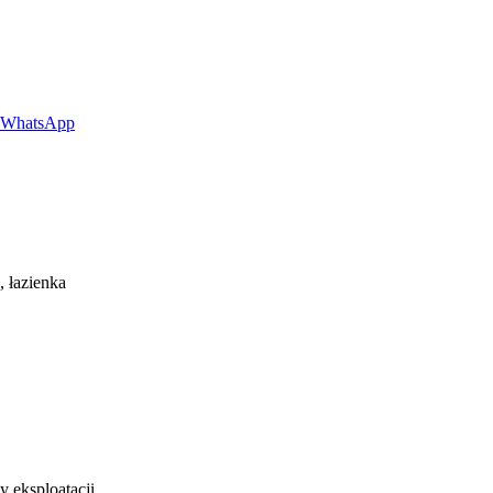
z WhatsApp
‍‌‌‌ ​ ‌‍​ ‌ ​‍‌‍‍‌‌ ​​‌ ‌​‌‍‍‌‌‍ ‌‍ ‍​‍‌‍‌ ​​‌‍‌‌‌ ​‍‌ ​ ‌ ​​‌‍‌‌‌‍​ ‌ ‌​‌‍‍‌‌ ‌‍‌‍‌‌​ ‌‌ ​​‌ ‌‌‌‍​‍‌‍ ​‌‍‍‌‌ ​ ‌‍‍​‌‍‌‌‌‍‌​​‍​‍‌ ‌
‌‍‌‌‌‍ ‍‌ ‌​‌​‍‌‌ ‌​‌‍‌‌‌‍ ‌​‍‌‍‌ ​​‌‍​‌‌ ‌​‌‍‍​​ ‌‌‍‌​‌‍‌‌‌ ​ ‌‍​ ‌ ​‍‌‍‍‌‌ ​​‌ ‌​‌‍‍‌‌‍ ‌‍ ‍​‍‌‍‌ ​​‌‍‌‌‌ ​‍‌ ​ ‌ ​​‌‍‌‌‌‍​ ‌ ‌​‌‍‍‌‌ ‌‍‌‍‌‌​ ‌‌ ​​‌ ‌‌‌‍​‍‌‍ ​‌‍‍‌‌ ​ ‌‍‍​‌‍‌‌‌‍‌​​‍​‍‌ ‌