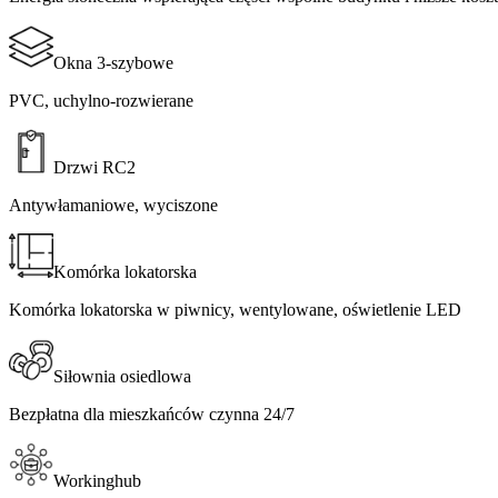
Okna 3-szybowe​​​​‌ ‍ ​‍​‍‌‍ ‌ ​‍‌‍‍‌‌‍‌ ‌‍‍‌‌‍ ‍​‍​‍​ ‍‍​‍​‍‌ ​ ‌‍​‌‌‍ ‍‌‍‍‌‌ ‌​‌ ‍‌​‍ ‍‌‍‍‌‌‍ ​‍​‍​‍ ​​‍​‍‌‍‍​‌ ​‍‌‍‌‌‌‍‌‍​‍​‍​ ‍‍​‍​‍​‍ ‌ ​ ‌ ‌​‌ ‌‌‌‍‌​‌‍‍‌‌‍ ​‍ ‌‍‍‌‌‍ ‍‌ ‌​‌‍‌‌‌‍ ‍‌ ‌​​‍ ‌‍‌‌‌‍‌​‌‍‍‌‌ ‌​​‍ ‌‍ ‌‌‍ ‌‍‌​‌‍‌‌​ ‌‌ ​​‌ ​‍‌‍‌‌‌ ​ ‌‍‌‌‌‍ ‍‌ ‌​‌‍​‌‌ ‌​‌‍‍‌‌‍ ‌‍ ‍​ ‍ ‌‍‍‌‌‍‌​​ ‌​ ‍​‌‍​‍​ ‌​​ ‌ ​ ‌‍‌‍​ ​ ‌​‌‍‌​​‍ ‌‌‍‌‌‌‍​‌​ ‌​​ ‍​​‍ ‌​ ‌​​ ​​‌‍‌‍​ ​‌​‍ ‌​ ‍‌​ ​‍‌‍‌​​ ​​​‍ ‌‌‍​‌‌‍​ ​ ‍‌​ ‌​‌‍‌‍‌‍​‍​ ‌ ‌‍​‍​ ​‍​ ​​​ ​​‌‍‌​​ ‍ ‌ ‌​‌ ‍‌‌ ​​‌‍‌‌​ ‌‌‍‌‌‌ ​‌‌ ‌‌‌‍‍‌‌ ​​‌‍ ‌‌‍‌‌‌‍ ‍‌ ‌​‌​‍‌‌ ‌​‌‍‌‌‌‍ ‌​ ‍ ‌ ​​‌‍​‌‌ ‌​‌‍‍​​ ‌‌‍ ‍‌‍​‌‌‍ ‌‌‍‌‌​ ‌‍​‍‌‍​‌‌ ​ ‌‍‌‌‌‌‌‌‌ ​‍‌‍ ​​ ‌​‍‌‌​ ​‍‌​‌‍‌ ​ ‌ ‌​‌ ‌‌‌‍‌​‌‍‍‌‌‍ ​‍‌‍‌‍‍‌‌‍‌​​ ‌​ ‍​‌‍​‍​ ‌​​ ‌ ​ ‌‍‌‍​ ​ ‌​‌‍‌​​‍ ‌‌‍‌‌‌‍​‌​ ‌​​ ‍​​‍ ‌​ ‌​​ ​​‌‍‌‍​ ​‌​‍ ‌​ ‍‌​ ​‍‌‍‌​​ ​​​‍ ‌‌‍​‌‌‍​ ​ ‍‌​ ‌​‌‍‌‍‌‍​‍​ ‌ ‌‍​‍​ ​‍​ ​​​ ​​‌‍‌​​‍‌‍‌ ‌​‌ ‍‌‌ ​​‌‍‌‌​ ‌‌‍‌‌‌ ​‌‌ ‌‌‌‍‍‌‌ ​​‌‍ ‌‌‍‌‌‌‍ ‍‌ ‌​‌​‍‌‌ ‌​‌‍‌‌‌‍ ‌​‍‌‍‌ ​​‌‍​‌‌ ‌​‌‍‍​​ ‌‌‍ ‍‌‍​‌‌‍ ‌‌‍‌‌​‍‌‍‌ ​​‌‍‌‌‌ ​‍‌ ​ ‌ ​​‌‍‌‌‌‍​ ‌ ‌​‌‍‍‌‌ ‌‍‌‍‌‌​ ‌‌ ​​‌ ‌‌‌‍​‍‌‍ ​‌‍‍‌‌ ​ ‌‍‍​‌‍‌‌‌‍‌​​‍​‍‌ ‌
PVC, uchylno-rozwierane​​​​‌ ‍ ​‍​‍‌‍ ‌ ​‍‌‍‍‌‌‍‌ ‌‍‍‌‌‍ ‍​‍​‍​ ‍‍​‍​‍‌ ​ ‌‍​‌‌‍ ‍‌‍‍‌‌ ‌​‌ ‍‌​‍ ‍‌‍‍‌‌‍ ​‍​‍​‍ ​​‍​‍‌‍‍​‌ ​‍‌‍‌‌‌‍‌‍​‍​‍​ ‍‍​‍​‍​‍ ‌ ​ ‌ ‌​‌ ‌‌‌‍‌​‌‍‍‌‌‍ ​‍ ‌‍‍‌‌‍ ‍‌ ‌​‌‍‌‌‌‍ ‍‌ ‌​​‍ ‌‍‌‌‌‍‌​‌‍‍‌‌ ‌​​‍ ‌‍ ‌‌‍ ‌‍‌​‌‍‌‌​ ‌‌ ​​‌ ​‍‌‍‌‌‌ ​ ‌‍‌‌‌‍ ‍‌ ‌​‌‍​‌‌ ‌​‌‍‍‌‌‍ ‌‍ ‍​ ‍ ‌‍‍‌‌‍‌​​ ‌​ ‍​‌‍​‍​ ‌​​ ‌ ​ ‌‍‌‍​ ​ ‌​‌‍‌​​‍ ‌‌‍‌‌‌‍​‌​ ‌​​ ‍​​‍ ‌​ ‌​​ ​​‌‍‌‍​ ​‌​‍ ‌​ ‍‌​ ​‍‌‍‌​​ ​​​‍ ‌‌‍​‌‌‍​ ​ ‍‌​ ‌​‌‍‌‍‌‍​‍​ ‌ ‌‍​‍​ ​‍​ ​​​ ​​‌‍‌​​ ‍ ‌ ‌​‌ ‍‌‌ ​​‌‍‌‌​ ‌‌‍‌‌‌ ​‌‌ ‌‌‌‍‍‌‌ ​​‌‍ ‌‌‍‌‌‌‍ ‍‌ ‌​‌​‍‌‌ ‌​‌‍‌‌‌‍ ‌​ ‍ ‌ ​​‌‍​‌‌ ‌​‌‍‍​​ ‌‌‍‌​‌‍‌‌‌ ​ ‌‍​ ‌ ​‍‌‍‍‌‌ ​​‌ ‌​‌‍‍‌‌‍ ‌‍ ‍​ ‌‍​‍‌‍​‌‌ ​ ‌‍‌‌‌‌‌‌‌ ​‍‌‍ ​​ ‌​‍‌‌​ ​‍‌​‌‍‌ ​ ‌ ‌​‌ ‌‌‌‍‌​‌‍‍‌‌‍ ​‍‌‍‌‍‍‌‌‍‌​​ ‌​ ‍​‌‍​‍​ ‌​​ ‌ ​ ‌‍‌‍​ ​ ‌​‌‍‌​​‍ ‌‌‍‌‌‌‍​‌​ ‌​​ ‍​​‍ ‌​ ‌​​ ​​‌‍‌‍​ ​‌​‍ ‌​ ‍‌​ ​‍‌‍‌​​ ​​​‍ ‌‌‍​‌‌‍​ ​ ‍‌​ ‌​‌‍‌‍‌‍​‍​ ‌ ‌‍​‍​ ​‍​ ​​​ ​​‌‍‌​​‍‌‍‌ ‌​‌ ‍‌‌ ​​‌‍‌‌​ ‌‌‍‌‌‌ ​‌‌ ‌‌‌‍‍‌‌ ​​‌‍ ‌‌‍‌‌‌‍ ‍‌ ‌​‌​‍‌‌ ‌​‌‍‌‌‌‍ ‌​‍‌‍‌ ​​‌‍​‌‌ ‌​‌‍‍​​ ‌‌‍‌​‌‍‌‌‌ ​ ‌‍​ ‌ ​‍‌‍‍‌‌ ​​‌ ‌​‌‍‍‌‌‍ ‌‍ ‍​‍‌‍‌ ​​‌‍‌‌‌ ​‍‌ ​ ‌ ​​‌‍‌‌‌‍​ ‌ ‌​‌‍‍‌‌ ‌‍‌‍‌‌​ ‌‌ ​​‌ ‌‌‌‍​‍‌‍ ​‌‍‍‌‌ ​ ‌‍‍​‌‍‌‌‌‍‌​​‍​‍‌ ‌
Drzwi RC2​​​​‌ ‍ ​‍​‍‌‍ ‌ ​‍‌‍‍‌‌‍‌ ‌‍‍‌‌‍ ‍​‍​‍​ ‍‍​‍​‍‌ ​ ‌‍​‌‌‍ ‍‌‍‍‌‌ ‌​‌ ‍‌​‍ ‍‌‍‍‌‌‍ ​‍​‍​‍ ​​‍​‍‌‍‍​‌ ​‍‌‍‌‌‌‍‌‍​‍​‍​ ‍‍​‍​‍​‍ ‌ ​ ‌ ‌​‌ ‌‌‌‍‌​‌‍‍‌‌‍ ​‍ ‌‍‍‌‌‍ ‍‌ ‌​‌‍‌‌‌‍ ‍‌ ‌​​‍ ‌‍‌‌‌‍‌​‌‍‍‌‌ ‌​​‍ ‌‍ ‌‌‍ ‌‍‌​‌‍‌‌​ ‌‌ ​​‌ ​‍‌‍‌‌‌ ​ ‌‍‌‌‌‍ ‍‌ ‌​‌‍​‌‌ ‌​‌‍‍‌‌‍ ‌‍ ‍​ ‍ ‌‍‍‌‌‍‌​​ ‌​ ​‍‌‍‌‌​ ‌​​ ‍‌‌‍​ ‌‍‌‍‌‍‌‌​ ‌‌​‍ ‌​ ​‌​ ​‍​ ‍​​ ‌​​‍ ‌​ ‌​​ ​‌‌‍​ ​ ‍‌​‍ ‌​ ‍‌​ ​‍​ ​‍‌‍‌‍​‍ ‌‌‍​‌‌‍​‍​ ‌‌​ ​‍‌‍​ ​ ‌ ​ ​​‌‍‌‍‌‍‌‍​ ‌ ​ ​ ​ ​‍​ ‍ ‌ ‌​‌ ‍‌‌ ​​‌‍‌‌​ ‌‌‍‌‌‌ ​‌‌ ‌‌‌‍‍‌‌ ​​‌‍ ‌‌‍‌‌‌‍ ‍‌ ‌​‌​‍‌‌ ‌​‌‍‌‌‌‍ ‌​ ‍ ‌ ​​‌‍​‌‌ ‌​‌‍‍​​ ‌‌‍ ‍‌‍​‌‌‍ ‌‌‍‌‌​ ‌‍​‍‌‍​‌‌ ​ ‌‍‌‌‌‌‌‌‌ ​‍‌‍ ​​ ‌​‍‌‌​ ​‍‌​‌‍‌ ​ ‌ ‌​‌ ‌‌‌‍‌​‌‍‍‌‌‍ ​‍‌‍‌‍‍‌‌‍‌​​ ‌​ ​‍‌‍‌‌​ ‌​​ ‍‌‌‍​ ‌‍‌‍‌‍‌‌​ ‌‌​‍ ‌​ ​‌​ ​‍​ ‍​​ ‌​​‍ ‌​ ‌​​ ​‌‌‍​ ​ ‍‌​‍ ‌​ ‍‌​ ​‍​ ​‍‌‍‌‍​‍ ‌‌‍​‌‌‍​‍​ ‌‌​ ​‍‌‍​ ​ ‌ ​ ​​‌‍‌‍‌‍‌‍​ ‌ ​ ​ ​ ​‍​‍‌‍‌ ‌​‌ ‍‌‌ ​​‌‍‌‌​ ‌‌‍‌‌‌ ​‌‌ ‌‌‌‍‍‌‌ ​​‌‍ ‌‌‍‌‌‌‍ ‍‌ ‌​‌​‍‌‌ ‌​‌‍‌‌‌‍ ‌​‍‌‍‌ ​​‌‍​‌‌ ‌​‌‍‍​​ ‌‌‍ ‍‌‍​‌‌‍ ‌‌‍‌‌​‍‌‍‌ ​​‌‍‌‌‌ ​‍‌ ​ ‌ ​​‌‍‌‌‌‍​ ‌ ‌​‌‍‍‌‌ ‌‍‌‍‌‌​ ‌‌ ​​‌ ‌‌‌‍​‍‌‍ ​‌‍‍‌‌ ​ ‌‍‍​‌‍‌‌‌‍‌​​‍​‍‌ ‌
Antywłamaniowe, wyciszone​​​​‌ ‍ ​‍​‍‌‍ ‌ ​‍‌‍‍‌‌‍‌ ‌‍‍‌‌‍ ‍​‍​‍​ ‍‍​‍​‍‌ ​ ‌‍​‌‌‍ ‍‌‍‍‌‌ ‌​‌ ‍‌​‍ ‍‌‍‍‌‌‍ ​‍​‍​‍ ​​‍​‍‌‍‍​‌ ​‍‌‍‌‌‌‍‌‍​‍​‍​ ‍‍​‍​‍​‍ ‌ ​ ‌ ‌​‌ ‌‌‌‍‌​‌‍‍‌‌‍ ​‍ ‌‍‍‌‌‍ ‍‌ ‌​‌‍‌‌‌‍ ‍‌ ‌​​‍ ‌‍‌‌‌‍‌​‌‍‍‌‌ ‌​​‍ ‌‍ ‌‌‍ ‌‍‌​‌‍‌‌​ ‌‌ ​​‌ ​‍‌‍‌‌‌ ​ ‌‍‌‌‌‍ ‍‌ ‌​‌‍​‌‌ ‌​‌‍‍‌‌‍ ‌‍ ‍​ ‍ ‌‍‍‌‌‍‌​​ ‌​ ​‍‌‍‌‌​ ‌​​ ‍‌‌‍​ ‌‍‌‍‌‍‌‌​ ‌‌​‍ ‌​ ​‌​ ​‍​ ‍​​ ‌​​‍ ‌​ ‌​​ ​‌‌‍​ ​ ‍‌​‍ ‌​ ‍‌​ ​‍​ ​‍‌‍‌‍​‍ ‌‌‍​‌‌‍​‍​ ‌‌​ ​‍‌‍​ ​ ‌ ​ ​​‌‍‌‍‌‍‌‍​ ‌ ​ ​ ​ ​‍​ ‍ ‌ ‌​‌ ‍‌‌ ​​‌‍‌‌​ ‌‌‍‌‌‌ ​‌‌ ‌‌‌‍‍‌‌ ​​‌‍ ‌‌‍‌‌‌‍ ‍‌ ‌​‌​‍‌‌ ‌​‌‍‌‌‌‍ ‌​ ‍ ‌ ​​‌‍​‌‌ ‌​‌‍‍​​ ‌‌‍‌​‌‍‌‌‌ ​ ‌‍​ ‌ ​‍‌‍‍‌‌ ​​‌ ‌​‌‍‍‌‌‍ ‌‍ ‍​ ‌‍​‍‌‍​‌‌ ​ ‌‍‌‌‌‌‌‌‌ ​‍‌‍ ​​ ‌​‍‌‌​ ​‍‌​‌‍‌ ​ ‌ ‌​‌ ‌‌‌‍‌​‌‍‍‌‌‍ ​‍‌‍‌‍‍‌‌‍‌​​ ‌​ ​‍‌‍‌‌​ ‌​​ ‍‌‌‍​ ‌‍‌‍‌‍‌‌​ ‌‌​‍ ‌​ ​‌​ ​‍​ ‍​​ ‌​​‍ ‌​ ‌​​ ​‌‌‍​ ​ ‍‌​‍ ‌​ ‍‌​ ​‍​ ​‍‌‍‌‍​‍ ‌‌‍​‌‌‍​‍​ ‌‌​ ​‍‌‍​ ​ ‌ ​ ​​‌‍‌‍‌‍‌‍​ ‌ ​ ​ ​ ​‍​‍‌‍‌ ‌​‌ ‍‌‌ ​​‌‍‌‌​ ‌‌‍‌‌‌ ​‌‌ ‌‌‌‍‍‌‌ ​​‌‍ ‌‌‍‌‌‌‍ ‍‌ ‌​‌​‍‌‌ ‌​‌‍‌‌‌‍ ‌​‍‌‍‌ ​​‌‍​‌‌ ‌​‌‍‍​​ ‌‌‍‌​‌‍‌‌‌ ​ ‌‍​ ‌ ​‍‌‍‍‌‌ ​​‌ ‌​‌‍‍‌‌‍ ‌‍ ‍​‍‌‍‌ ​​‌‍‌‌‌ ​‍‌ ​ ‌ ​​‌‍‌‌‌‍​ ‌ ‌​‌‍‍‌‌ ‌‍‌‍‌‌​ ‌‌ ​​‌ ‌‌‌‍​‍‌‍ ​‌‍‍‌‌ ​ ‌‍‍​‌‍‌‌‌‍‌​​‍​‍‌ ‌
Komórka lokatorska​​​​‌ ‍ ​‍​‍‌‍ ‌ ​‍‌‍‍‌‌‍‌ ‌‍‍‌‌‍ ‍​‍​‍​ ‍‍​‍​‍‌ ​ ‌‍​‌‌‍ ‍‌‍‍‌‌ ‌​‌ ‍‌​‍ ‍‌‍‍‌‌‍ ​‍​‍​‍ ​​‍​‍‌‍‍​‌ ​‍‌‍‌‌‌‍‌‍​‍​‍​ ‍‍​‍​‍​‍ ‌ ​ ‌ ‌​‌ ‌‌‌‍‌​‌‍‍‌‌‍ ​‍ ‌‍‍‌‌‍ ‍‌ ‌​‌‍‌‌‌‍ ‍‌ ‌​​‍ ‌‍‌‌‌‍‌​‌‍‍‌‌ ‌​​‍ ‌‍ ‌‌‍ ‌‍‌​‌‍‌‌​ ‌‌ ​​‌ ​‍‌‍‌‌‌ ​ ‌‍‌‌‌‍ ‍‌ ‌​‌‍​‌‌ ‌​‌‍‍‌‌‍ ‌‍ ‍​ ‍ ‌‍‍‌‌‍‌​​ ‌​ ‌‌​ ‌‌​ ​‌​ ‌‌‌‍​‌​ ​​​ ‌‍​ ​‍​‍ ‌​ ‍‌‌‍​ ​ ​‌​ ​​​‍ ‌​ ‌​‌‍‌‌​ ​​​ ‌‍​‍ ‌​ ‍​‌‍​‌​ ‌‌‌‍‌‍​‍ ‌​ ​ ​ ​​​ ‌‍​ ‌​​ ​​​ ​‍‌‍‌‌​ ‌‍​ ‌‍‌‍‌​​ ​‍‌‍​‌​ ‍ ‌ ‌​‌ ‍‌‌ ​​‌‍‌‌​ ‌‌‍‌‌‌ ​‌‌ ‌‌‌‍‍‌‌ ​​‌‍ ‌‌‍‌‌‌‍ ‍‌ ‌​‌​‍‌‌ ‌​‌‍‌‌‌‍ ‌​ ‍ ‌ ​​‌‍​‌‌ ‌​‌‍‍​​ ‌‌‍ ‍‌‍​‌‌‍ ‌‌‍‌‌​ ‌‍​‍‌‍​‌‌ ​ ‌‍‌‌‌‌‌‌‌ ​‍‌‍ ​​ ‌​‍‌‌​ ​‍‌​‌‍‌ ​ ‌ ‌​‌ ‌‌‌‍‌​‌‍‍‌‌‍ ​‍‌‍‌‍‍‌‌‍‌​​ ‌​ ‌‌​ ‌‌​ ​‌​ ‌‌‌‍​‌​ ​​​ ‌‍​ ​‍​‍ ‌​ ‍‌‌‍​ ​ ​‌​ ​​​‍ ‌​ ‌​‌‍‌‌​ ​​​ ‌‍​‍ ‌​ ‍​‌‍​‌​ ‌‌‌‍‌‍​‍ ‌​ ​ ​ ​​​ ‌‍​ ‌​​ ​​​ ​‍‌‍‌‌​ ‌‍​ ‌‍‌‍‌​​ ​‍‌‍​‌​‍‌‍‌ ‌​‌ ‍‌‌ ​​‌‍‌‌​ ‌‌‍‌‌‌ ​‌‌ ‌‌‌‍‍‌‌ ​​‌‍ ‌‌‍‌‌‌‍ ‍‌ ‌​‌​‍‌‌ ‌​‌‍‌‌‌‍ ‌​‍‌‍‌ ​​‌‍​‌‌ ‌​‌‍‍​​ ‌‌‍ ‍‌‍​‌‌‍ ‌‌‍‌‌​‍‌‍‌ ​​‌‍‌‌‌ ​‍‌ ​ ‌ ​​‌‍‌‌‌‍​ ‌ ‌​‌‍‍‌‌ ‌‍‌‍‌‌​ ‌‌ ​​‌ ‌‌‌‍​‍‌‍ ​‌‍‍‌‌ ​ ‌‍‍​‌‍‌‌‌‍‌​​‍​‍‌ ‌
Komórka lokatorska w piwnicy, wentylowane, oświetlenie LED​​​​‌ ‍ ​‍​‍‌‍ ‌ ​‍‌‍‍‌‌‍‌ ‌‍‍‌‌‍ ‍​‍​‍​ ‍‍​‍​‍‌ ​ ‌‍​‌‌‍ ‍‌‍‍‌‌ ‌​‌ ‍‌​‍ ‍‌‍‍‌‌‍ ​‍​‍​‍ ​​‍​‍‌‍‍​‌ ​‍‌‍‌‌‌‍‌‍​‍​‍​ ‍‍​‍​‍​‍ ‌ ​ ‌ ‌​‌ ‌‌‌‍‌​‌‍‍‌‌‍ ​‍ ‌‍‍‌‌‍ ‍‌ ‌​‌‍‌‌‌‍ ‍‌ ‌​​‍ ‌‍‌‌‌‍‌​‌‍‍‌‌ ‌​​‍ ‌‍ ‌‌‍ ‌‍‌​‌‍‌‌​ ‌‌ ​​‌ ​‍‌‍‌‌‌ ​ ‌‍‌‌‌‍ ‍‌ ‌​‌‍​‌‌ ‌​‌‍‍‌‌‍ ‌‍ ‍​ ‍ ‌‍‍‌‌‍‌​​ ‌​ ‌‌​ ‌‌​ ​‌​ ‌‌‌‍​‌​ ​​​ ‌‍​ ​‍​‍ ‌​ ‍‌‌‍​ ​ ​‌​ ​​​‍ ‌​ ‌​‌‍‌‌​ ​​​ ‌‍​‍ ‌​ ‍​‌‍​‌​ ‌‌‌‍‌‍​‍ ‌​ ​ ​ ​​​ ‌‍​ ‌​​ ​​​ ​‍‌‍‌‌​ ‌‍​ ‌‍‌‍‌​​ ​‍‌‍​‌​ ‍ ‌ ‌​‌ ‍‌‌ ​​‌‍‌‌​ ‌‌‍‌‌‌ ​‌‌ ‌‌‌‍‍‌‌ ​​‌‍ ‌‌‍‌‌‌‍ ‍‌ ‌​‌​‍‌‌ ‌​‌‍‌‌‌‍ ‌​ ‍ ‌ ​​‌‍​‌‌ ‌​‌‍‍​​ ‌‌‍‌​‌‍‌‌‌ ​ ‌‍​ ‌ ​‍‌‍‍‌‌ ​​‌ ‌​‌‍‍‌‌‍ ‌‍ ‍​ ‌‍​‍‌‍​‌‌ ​ ‌‍‌‌‌‌‌‌‌ ​‍‌‍ ​​ ‌​‍‌‌​ ​‍‌​‌‍‌ ​ ‌ ‌​‌ ‌‌‌‍‌​‌‍‍‌‌‍ ​‍‌‍‌‍‍‌‌‍‌​​ ‌​ ‌‌​ ‌‌​ ​‌​ ‌‌‌‍​‌​ ​​​ ‌‍​ ​‍​‍ ‌​ ‍‌‌‍​ ​ ​‌​ ​​​‍ ‌​ ‌​‌‍‌‌​ ​​​ ‌‍​‍ ‌​ ‍​‌‍​‌​ ‌‌‌‍‌‍​‍ ‌​ ​ ​ ​​​ ‌‍​ ‌​​ ​​​ ​‍‌‍‌‌​ ‌‍​ ‌‍‌‍‌​​ ​‍‌‍​‌​‍‌‍‌ ‌​‌ ‍‌‌ ​​‌‍‌‌​ ‌‌‍‌‌‌ ​‌‌ ‌‌‌‍‍‌‌ ​​‌‍ ‌‌‍‌‌‌‍ ‍‌ ‌​‌​‍‌‌ ‌​‌‍‌‌‌‍ ‌​‍‌‍‌ ​​‌‍​‌‌ ‌​‌‍‍​​ ‌‌‍‌​‌‍‌‌‌ ​ ‌‍​ ‌ ​‍‌‍‍‌‌ ​​‌ ‌​‌‍‍‌‌‍ ‌‍ ‍​‍‌‍‌ ​​‌‍‌‌‌ ​‍‌ ​ ‌ ​​‌‍‌‌‌‍​ ‌ ‌​‌‍‍‌‌ ‌‍‌‍‌‌​ ‌‌ ​​‌ ‌‌‌‍​‍‌‍ ​‌‍‍‌‌ ​ ‌‍‍​‌‍‌‌‌‍‌​​‍​‍‌ ‌
Siłownia osiedlowa​​​​‌ ‍ ​‍​‍‌‍ ‌ ​‍‌‍‍‌‌‍‌ ‌‍‍‌‌‍ ‍​‍​‍​ ‍‍​‍​‍‌ ​ ‌‍​‌‌‍ ‍‌‍‍‌‌ ‌​‌ ‍‌​‍ ‍‌‍‍‌‌‍ ​‍​‍​‍ ​​‍​‍‌‍‍​‌ ​‍‌‍‌‌‌‍‌‍​‍​‍​ ‍‍​‍​‍​‍ ‌ ​ ‌ ‌​‌ ‌‌‌‍‌​‌‍‍‌‌‍ ​‍ ‌‍‍‌‌‍ ‍‌ ‌​‌‍‌‌‌‍ ‍‌ ‌​​‍ ‌‍‌‌‌‍‌​‌‍‍‌‌ ‌​​‍ ‌‍ ‌‌‍ ‌‍‌​‌‍‌‌​ ‌‌ ​​‌ ​‍‌‍‌‌‌ ​ ‌‍‌‌‌‍ ‍‌ ‌​‌‍​‌‌ ‌​‌‍‍‌‌‍ ‌‍ ‍​ ‍ ‌‍‍‌‌‍‌​​ ‌​ ‌‍​ ​​‌‍​‍‌‍​‍​ ‍​‌‍‌‍‌‍‌‌‌‍‌‍​‍ ‌​ ‌ ‌‍​ ​ ​‍‌‍‌‍​‍ ‌​ ‌​‌‍​ ​ ‌​​ ​‍​‍ ‌‌‍​‌‌‍​ ‌‍​ ​ ‌ ​‍ ‌‌‍‌‍​ ‌‌​ ‌‌​ ‌‍​ ​​​ ‍​​ ‍​‌‍​‍​ ​‌​ ‌​‌‍‌‍​ ‌ ​ ‍ ‌ ‌​‌ ‍‌‌ ​​‌‍‌‌​ ‌‌‍‌‌‌ ​‌‌ ‌‌‌‍‍‌‌ ​​‌‍ ‌‌‍‌‌‌‍ ‍‌ ‌​‌​‍‌‌ ‌​‌‍‌‌‌‍ ‌​ ‍ ‌ ​​‌‍​‌‌ ‌​‌‍‍​​ ‌‌‍ ‍‌‍​‌‌‍ ‌‌‍‌‌​ ‌‍​‍‌‍​‌‌ ​ ‌‍‌‌‌‌‌‌‌ ​‍‌‍ ​​ ‌​‍‌‌​ ​‍‌​‌‍‌ ​ ‌ ‌​‌ ‌‌‌‍‌​‌‍‍‌‌‍ ​‍‌‍‌‍‍‌‌‍‌​​ ‌​ ‌‍​ ​​‌‍​‍‌‍​‍​ ‍​‌‍‌‍‌‍‌‌‌‍‌‍​‍ ‌​ ‌ ‌‍​ ​ ​‍‌‍‌‍​‍ ‌​ ‌​‌‍​ ​ ‌​​ ​‍​‍ ‌‌‍​‌‌‍​ ‌‍​ ​ ‌ ​‍ ‌‌‍‌‍​ ‌‌​ ‌‌​ ‌‍​ ​​​ ‍​​ ‍​‌‍​‍​ ​‌​ ‌​‌‍‌‍​ ‌ ​‍‌‍‌ ‌​‌ ‍‌‌ ​​‌‍‌‌​ ‌‌‍‌‌‌ ​‌‌ ‌‌‌‍‍‌‌ ​​‌‍ ‌‌‍‌‌‌‍ ‍‌ ‌​‌​‍‌‌ ‌​‌‍‌‌‌‍ ‌​‍‌‍‌ ​​‌‍​‌‌ ‌​‌‍‍​​ ‌‌‍ ‍‌‍​‌‌‍ ‌‌‍‌‌​‍‌‍‌ ​​‌‍‌‌‌ ​‍‌ ​ ‌ ​​‌‍‌‌‌‍​ ‌ ‌​‌‍‍‌‌ ‌‍‌‍‌‌​ ‌‌ ​​‌ ‌‌‌‍​‍‌‍ ​‌‍‍‌‌ ​ ‌‍‍​‌‍‌‌‌‍‌​​‍​‍‌ ‌
Bezpłatna dla mieszkańców czynna 24/7​​​​‌ ‍ ​‍​‍‌‍ ‌ ​‍‌‍‍‌‌‍‌ ‌‍‍‌‌‍ ‍​‍​‍​ ‍‍​‍​‍‌ ​ ‌‍​‌‌‍ ‍‌‍‍‌‌ ‌​‌ ‍‌​‍ ‍‌‍‍‌‌‍ ​‍​‍​‍ ​​‍​‍‌‍‍​‌ ​‍‌‍‌‌‌‍‌‍​‍​‍​ ‍‍​‍​‍​‍ ‌ ​ ‌ ‌​‌ ‌‌‌‍‌​‌‍‍‌‌‍ ​‍ ‌‍‍‌‌‍ ‍‌ ‌​‌‍‌‌‌‍ ‍‌ ‌​​‍ ‌‍‌‌‌‍‌​‌‍‍‌‌ ‌​​‍ ‌‍ ‌‌‍ ‌‍‌​‌‍‌‌​ ‌‌ ​​‌ ​‍‌‍‌‌‌ ​ ‌‍‌‌‌‍ ‍‌ ‌​‌‍​‌‌ ‌​‌‍‍‌‌‍ ‌‍ ‍​ ‍ ‌‍‍‌‌‍‌​​ ‌​ ‌‍​ ​​‌‍​‍‌‍​‍​ ‍​‌‍‌‍‌‍‌‌‌‍‌‍​‍ ‌​ ‌ ‌‍​ ​ ​‍‌‍‌‍​‍ ‌​ ‌​‌‍​ ​ ‌​​ ​‍​‍ ‌‌‍​‌‌‍​ ‌‍​ ​ ‌ ​‍ ‌‌‍‌‍​ ‌‌​ ‌‌​ ‌‍​ ​​​ ‍​​ ‍​‌‍​‍​ ​‌​ ‌​‌‍‌‍​ ‌ ​ ‍ ‌ ‌​‌ ‍‌‌ ​​‌‍‌‌​ ‌‌‍‌‌‌ ​‌‌ ‌‌‌‍‍‌‌ ​​‌‍ ‌‌‍‌‌‌‍ ‍‌ ‌​‌​‍‌‌ ‌​‌‍‌‌‌‍ ‌​ ‍ ‌ ​​‌‍​‌‌ ‌​‌‍‍​​ ‌‌‍‌​‌‍‌‌‌ ​ ‌‍​ ‌ ​‍‌‍‍‌‌ ​​‌ ‌​‌‍‍‌‌‍ ‌‍ ‍​ ‌‍​‍‌‍​‌‌ ​ ‌‍‌‌‌‌‌‌‌ ​‍‌‍ ​​ ‌​‍‌‌​ ​‍‌​‌‍‌ ​ ‌ ‌​‌ ‌‌‌‍‌​‌‍‍‌‌‍ ​‍‌‍‌‍‍‌‌‍‌​​ ‌​ ‌‍​ ​​‌‍​‍‌‍​‍​ ‍​‌‍‌‍‌‍‌‌‌‍‌‍​‍ ‌​ ‌ ‌‍​ ​ ​‍‌‍‌‍​‍ ‌​ ‌​‌‍​ ​ ‌​​ ​‍​‍ ‌‌‍​‌‌‍​ ‌‍​ ​ ‌ ​‍ ‌‌‍‌‍​ ‌‌​ ‌‌​ ‌‍​ ​​​ ‍​​ ‍​‌‍​‍​ ​‌​ ‌​‌‍‌‍​ ‌ ​‍‌‍‌ ‌​‌ ‍‌‌ ​​‌‍‌‌​ ‌‌‍‌‌‌ ​‌‌ ‌‌‌‍‍‌‌ ​​‌‍ ‌‌‍‌‌‌‍ ‍‌ ‌​‌​‍‌‌ ‌​‌‍‌‌‌‍ ‌​‍‌‍‌ ​​‌‍​‌‌ ‌​‌‍‍​​ ‌‌‍‌​‌‍‌‌‌ ​ ‌‍​ ‌ ​‍‌‍‍‌‌ ​​‌ ‌​‌‍‍‌‌‍ ‌‍ ‍​‍‌‍‌ ​​‌‍‌‌‌ ​‍‌ ​ ‌ ​​‌‍‌‌‌‍​ ‌ ‌​‌‍‍‌‌ ‌‍‌‍‌‌​ ‌‌ ​​‌ ‌‌‌‍​‍‌‍ ​‌‍‍‌‌ ​ ‌‍‍​‌‍‌‌‌‍‌​​‍​‍‌ ‌
Workinghub​​​​‌ ‍ ​‍​‍‌‍ ‌ ​‍‌‍‍‌‌‍‌ ‌‍‍‌‌‍ ‍​‍​‍​ ‍‍​‍​‍‌ ​ ‌‍​‌‌‍ ‍‌‍‍‌‌ ‌​‌ ‍‌​‍ ‍‌‍‍‌‌‍ ​‍​‍​‍ ​​‍​‍‌‍‍​‌ ​‍‌‍‌‌‌‍‌‍​‍​‍​ ‍‍​‍​‍​‍ ‌ ​ ‌ ‌​‌ ‌‌‌‍‌​‌‍‍‌‌‍ ​‍ ‌‍‍‌‌‍ ‍‌ ‌​‌‍‌‌‌‍ ‍‌ ‌​​‍ ‌‍‌‌‌‍‌​‌‍‍‌‌ ‌​​‍ ‌‍ ‌‌‍ ‌‍‌​‌‍‌‌​ ‌‌ ​​‌ ​‍‌‍‌‌‌ ​ ‌‍‌‌‌‍ ‍‌ ‌​‌‍​‌‌ ‌​‌‍‍‌‌‍ ‌‍ ‍​ ‍ ‌‍‍‌‌‍‌​​ ‌​ ​​​ ‌​​ ​‌​ ‌‌​ ‍​​ ‍​‌‍​‌‌‍‌‌​‍ ‌‌‍‌​‌‍​‌​ ​ ​ ‍‌​‍ ‌​ ‌​‌‍‌‍​ ‌‍​ ​ ​‍ ‌​ ‍​​ ​ ​ ‌‌‌‍‌‌​‍ ‌‌‍‌​​ ​‌​ ‌‌​ ​ ‌‍‌​‌‍‌‌​ ‌‌‌‍​ ‌‍​‍​ ‌‍‌‍​ ‌‍​‌​ ‍ ‌ ‌​‌ ‍‌‌ ​​‌‍‌‌​ ‌‌‍‌‌‌ ​‌‌ ‌‌‌‍‍‌‌ ​​‌‍ ‌‌‍‌‌‌‍ ‍‌ ‌​‌​‍‌‌ ‌​‌‍‌‌‌‍ ‌​ ‍ ‌ ​​‌‍​‌‌ ‌​‌‍‍​​ ‌‌‍ ‍‌‍​‌‌‍ ‌‌‍‌‌​ ‌‍​‍‌‍​‌‌ ​ ‌‍‌‌‌‌‌‌‌ ​‍‌‍ ​​ ‌​‍‌‌​ ​‍‌​‌‍‌ ​ ‌ ‌​‌ ‌‌‌‍‌​‌‍‍‌‌‍ ​‍‌‍‌‍‍‌‌‍‌​​ ‌​ ​​​ ‌​​ ​‌​ ‌‌​ ‍​​ ‍​‌‍​‌‌‍‌‌​‍ ‌‌‍‌​‌‍​‌​ ​ ​ ‍‌​‍ ‌​ ‌​‌‍‌‍​ ‌‍​ ​ ​‍ ‌​ ‍​​ ​ ​ ‌‌‌‍‌‌​‍ ‌‌‍‌​​ ​‌​ ‌‌​ ​ ‌‍‌​‌‍‌‌​ ‌‌‌‍​ ‌‍​‍​ ‌‍‌‍​ ‌‍​‌​‍‌‍‌ ‌​‌ ‍‌‌ ​​‌‍‌‌​ ‌‌‍‌‌‌ ​‌‌ ‌‌‌‍‍‌‌ ​​‌‍ ‌‌‍‌‌‌‍ ‍‌ ‌​‌​‍‌‌ ‌​‌‍‌‌‌‍ ‌​‍‌‍‌ ​​‌‍​‌‌ ‌​‌‍‍​​ ‌‌‍ ‍‌‍​‌‌‍ ‌‌‍‌‌​‍‌‍‌ ​​‌‍‌‌‌ ​‍‌ ​ ‌ ​​‌‍‌‌‌‍​ ‌ ‌​‌‍‍‌‌ ‌‍‌‍‌‌​ ‌‌ ​​‌ ‌‌‌‍​‍‌‍ ​‌‍‍‌‌ ​ ‌‍‍​‌‍‌‌‌‍‌​​‍​‍‌ ‌