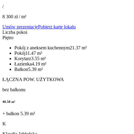
/
8 300
zł / m²
Umów prezentację
Pobierz kartę lokalu
Liczba pokoi
Piętro
Pokój z aneksem kuchennym​​​​‌ ‍ ​‍​‍‌‍ ‌ ​‍‌‍‍‌‌‍‌ ‌‍‍‌‌‍ ‍​‍​‍​ ‍‍​‍​‍‌ ​ ‌‍​‌‌‍ ‍‌‍‍‌‌ ‌​‌ ‍‌​‍ ‍‌‍‍‌‌‍ ​‍​‍​‍ ​​‍​‍‌‍‍​‌ ​‍‌‍‌‌‌‍‌‍​‍​‍​ ‍‍​‍​‍​‍ ‌ ​ ‌ ‌​‌ ‌‌‌‍‌​‌‍‍‌‌‍ ​‍ ‌‍‍‌‌‍ ‍‌ ‌​‌‍‌‌‌‍ ‍‌ ‌​​‍ ‌‍‌‌‌‍‌​‌‍‍‌‌ ‌​​‍ ‌‍ ‌‌‍ ‌‍‌​‌‍‌‌​ ‌‌ ​​‌ ​‍‌‍‌‌‌ ​ ‌‍‌‌‌‍ ‍‌ ‌​‌‍​‌‌ ‌​‌‍‍‌‌‍ ‌‍ ‍​ ‍ ‌‍‍‌‌‍‌​​ ‌​ ‍​​ ‌​​ ‍‌​ ​ ​ ​​‌‍‌‌​ ​‌‌‍​‍​‍ ‌​ ‌​​ ‌‍​ ​‍​ ‌‍​‍ ‌​ ‌​​ ​ ​ ‌ ​ ‍​​‍ ‌‌‍​‌‌‍​ ​ ‌ ​ ‌‍​‍ ‌‌‍​‌‌‍‌‍​ ‌​​ ‌​​ ‌‍​ ‌ ‌‍‌‍‌‍‌​​ ‌ ​ ‍​​ ‍‌​ ​ ​ ‍ ‌ ‌​‌ ‍‌‌ ​​‌‍‌‌​ ‌‌‍​‌‌ ​​‌‍​‌‌ ​‍‌ ‌​‌‍ ‌‌‍‌‌‌‍ ‍‌ ‌​​ ‍ ‌ ​​‌‍​‌‌ ‌​‌‍‍​​ ‌‌ ​‍‌‍ ‌‍ ‌‍ ‌‌ ​ ‌​‌​‌‍‌‌‌ ‌​‌‍​‌‌‍‍‌‌‍ ​‌ ​ ​‍‌‌​ ‌‌‌​​‍‌‌ ‌‍‍ ‌‍‌‌‌ ‍‌​‍‌‌​ ​ ‌​‌​​‍‌‌​ ​ ‌​‌​​‍‌‌​ ​‍​ ​‍​ ‍‌‌‍​‌​ ‌‍​ ‍​​ ‌​‌‍‌​​ ‍‌‌‍​ ‌‍​‌‌‍​‍​ ‌‌‌‍‌​​‍‌‌​ ​‍​ ​‍​‍‌‌​ ‌‌‌​‌​​‍ ‍‌‍ ‍‌‍​‌‌‍ ‌‌‍‌‌​ ‌‍​‍‌‍​‌‌ ​ ‌‍‌‌‌‌‌‌‌ ​‍‌‍ ​​ ‌​‍‌‌​ ​‍‌​‌‍‌ ​ ‌ ‌​‌ ‌‌‌‍‌​‌‍‍‌‌‍ ​‍‌‍‌‍‍‌‌‍‌​​ ‌​ ‍​​ ‌​​ ‍‌​ ​ ​ ​​‌‍‌‌​ ​‌‌‍​‍​‍ ‌​ ‌​​ ‌‍​ ​‍​ ‌‍​‍ ‌​ ‌​​ ​ ​ ‌ ​ ‍​​‍ ‌‌‍​‌‌‍​ ​ ‌ ​ ‌‍​‍ ‌‌‍​‌‌‍‌‍​ ‌​​ ‌​​ ‌‍​ ‌ ‌‍‌‍‌‍‌​​ ‌ ​ ‍​​ ‍‌​ ​ ​‍‌‍‌ ‌​‌ ‍‌‌ ​​‌‍‌‌​ ‌‌‍​‌‌ ​​‌‍​‌‌ ​‍‌ ‌​‌‍ ‌‌‍‌‌‌‍ ‍‌ ‌​​‍‌‍‌ ​​‌‍​‌‌ ‌​‌‍‍​​ ‌‌ ​‍‌‍ ‌‍ ‌‍ ‌‌ ​ ‌​‌​‌‍‌‌‌ ‌​‌‍​‌‌‍‍‌‌‍ ​‌ ​ ​‍‌‌​ ‌‌‌​​‍‌‌ ‌‍‍ ‌‍‌‌‌ ‍‌​‍‌‌​ ​ ‌​‌​​‍‌‌​ ​ ‌​‌​​‍‌‌​ ​‍​ ​‍​ ‍‌‌‍​‌​ ‌‍​ ‍​​ ‌​‌‍‌​​ ‍‌‌‍​ ‌‍​‌‌‍​‍​ ‌‌‌‍‌​​‍‌‌​ ​‍​ ​‍​‍‌‌​ ‌‌‌​‌​​‍ ‍‌‍ ‍‌‍​‌‌‍ ‌‌‍‌‌​‍‌‍‌ ​​‌‍‌‌‌ ​‍‌ ​ ‌ ​​‌‍‌‌‌‍​ ‌ ‌​‌‍‍‌‌ ‌‍‌‍‌‌​ ‌‌ ​​‌ ‌‌‌‍​‍‌‍ ​‌‍‍‌‌ ​ ‌‍‍​‌‍‌‌‌‍‌​​‍​‍‌ ‌
21.37
m²
Pokój​​​​‌ ‍ ​‍​‍‌‍ ‌ ​‍‌‍‍‌‌‍‌ ‌‍‍‌‌‍ ‍​‍​‍​ ‍‍​‍​‍‌ ​ ‌‍​‌‌‍ ‍‌‍‍‌‌ ‌​‌ ‍‌​‍ ‍‌‍‍‌‌‍ ​‍​‍​‍ ​​‍​‍‌‍‍​‌ ​‍‌‍‌‌‌‍‌‍​‍​‍​ ‍‍​‍​‍​‍ ‌ ​ ‌ ‌​‌ ‌‌‌‍‌​‌‍‍‌‌‍ ​‍ ‌‍‍‌‌‍ ‍‌ ‌​‌‍‌‌‌‍ ‍‌ ‌​​‍ ‌‍‌‌‌‍‌​‌‍‍‌‌ ‌​​‍ ‌‍ ‌‌‍ ‌‍‌​‌‍‌‌​ ‌‌ ​​‌ ​‍‌‍‌‌‌ ​ ‌‍‌‌‌‍ ‍‌ ‌​‌‍​‌‌ ‌​‌‍‍‌‌‍ ‌‍ ‍​ ‍ ‌‍‍‌‌‍‌​​ ‌​ ‍​​ ‌​​ ‍‌​ ​ ​ ​​‌‍‌‌​ ​‌‌‍​‍​‍ ‌​ ‌​​ ‌‍​ ​‍​ ‌‍​‍ ‌​ ‌​​ ​ ​ ‌ ​ ‍​​‍ ‌‌‍​‌‌‍​ ​ ‌ ​ ‌‍​‍ ‌‌‍​‌‌‍‌‍​ ‌​​ ‌​​ ‌‍​ ‌ ‌‍‌‍‌‍‌​​ ‌ ​ ‍​​ ‍‌​ ​ ​ ‍ ‌ ‌​‌ ‍‌‌ ​​‌‍‌‌​ ‌‌‍​‌‌ ​​‌‍​‌‌ ​‍‌ ‌​‌‍ ‌‌‍‌‌‌‍ ‍‌ ‌​​ ‍ ‌ ​​‌‍​‌‌ ‌​‌‍‍​​ ‌‌ ​‍‌‍ ‌‍ ‌‍ ‌‌ ​ ‌​‌​‌‍‌‌‌ ‌​‌‍​‌‌‍‍‌‌‍ ​‌ ​ ​‍‌‌​ ‌‌‌​​‍‌‌ ‌‍‍ ‌‍‌‌‌ ‍‌​‍‌‌​ ​ ‌​‌​​‍‌‌​ ​ ‌​‌​​‍‌‌​ ​‍​ ​‍​ ‌‍​ ‍​‌‍​‍‌‍‌‌‌‍‌​‌‍‌‌‌‍‌‌​ ​ ‌‍​ ‌‍​ ‌‍​‍‌‍​‌​‍‌‌​ ​‍​ ​‍​‍‌‌​ ‌‌‌​‌​​‍ ‍‌‍ ‍‌‍​‌‌‍ ‌‌‍‌‌​ ‌‍​‍‌‍​‌‌ ​ ‌‍‌‌‌‌‌‌‌ ​‍‌‍ ​​ ‌​‍‌‌​ ​‍‌​‌‍‌ ​ ‌ ‌​‌ ‌‌‌‍‌​‌‍‍‌‌‍ ​‍‌‍‌‍‍‌‌‍‌​​ ‌​ ‍​​ ‌​​ ‍‌​ ​ ​ ​​‌‍‌‌​ ​‌‌‍​‍​‍ ‌​ ‌​​ ‌‍​ ​‍​ ‌‍​‍ ‌​ ‌​​ ​ ​ ‌ ​ ‍​​‍ ‌‌‍​‌‌‍​ ​ ‌ ​ ‌‍​‍ ‌‌‍​‌‌‍‌‍​ ‌​​ ‌​​ ‌‍​ ‌ ‌‍‌‍‌‍‌​​ ‌ ​ ‍​​ ‍‌​ ​ ​‍‌‍‌ ‌​‌ ‍‌‌ ​​‌‍‌‌​ ‌‌‍​‌‌ ​​‌‍​‌‌ ​‍‌ ‌​‌‍ ‌‌‍‌‌‌‍ ‍‌ ‌​​‍‌‍‌ ​​‌‍​‌‌ ‌​‌‍‍​​ ‌‌ ​‍‌‍ ‌‍ ‌‍ ‌‌ ​ ‌​‌​‌‍‌‌‌ ‌​‌‍​‌‌‍‍‌‌‍ ​‌ ​ ​‍‌‌​ ‌‌‌​​‍‌‌ ‌‍‍ ‌‍‌‌‌ ‍‌​‍‌‌​ ​ ‌​‌​​‍‌‌​ ​ ‌​‌​​‍‌‌​ ​‍​ ​‍​ ‌‍​ ‍​‌‍​‍‌‍‌‌‌‍‌​‌‍‌‌‌‍‌‌​ ​ ‌‍​ ‌‍​ ‌‍​‍‌‍​‌​‍‌‌​ ​‍​ ​‍​‍‌‌​ ‌‌‌​‌​​‍ ‍‌‍ ‍‌‍​‌‌‍ ‌‌‍‌‌​‍‌‍‌ ​​‌‍‌‌‌ ​‍‌ ​ ‌ ​​‌‍‌‌‌‍​ ‌ ‌​‌‍‍‌‌ ‌‍‌‍‌‌​ ‌‌ ​​‌ ‌‌‌‍​‍‌‍ ​‌‍‍‌‌ ​ ‌‍‍​‌‍‌‌‌‍‌​​‍​‍‌ ‌
11.47
m²
Korytarz​​​​‌ ‍ ​‍​‍‌‍ ‌ ​‍‌‍‍‌‌‍‌ ‌‍‍‌‌‍ ‍​‍​‍​ ‍‍​‍​‍‌ ​ ‌‍​‌‌‍ ‍‌‍‍‌‌ ‌​‌ ‍‌​‍ ‍‌‍‍‌‌‍ ​‍​‍​‍ ​​‍​‍‌‍‍​‌ ​‍‌‍‌‌‌‍‌‍​‍​‍​ ‍‍​‍​‍​‍ ‌ ​ ‌ ‌​‌ ‌‌‌‍‌​‌‍‍‌‌‍ ​‍ ‌‍‍‌‌‍ ‍‌ ‌​‌‍‌‌‌‍ ‍‌ ‌​​‍ ‌‍‌‌‌‍‌​‌‍‍‌‌ ‌​​‍ ‌‍ ‌‌‍ ‌‍‌​‌‍‌‌​ ‌‌ ​​‌ ​‍‌‍‌‌‌ ​ ‌‍‌‌‌‍ ‍‌ ‌​‌‍​‌‌ ‌​‌‍‍‌‌‍ ‌‍ ‍​ ‍ ‌‍‍‌‌‍‌​​ ‌​ ‍​​ ‌​​ ‍‌​ ​ ​ ​​‌‍‌‌​ ​‌‌‍​‍​‍ ‌​ ‌​​ ‌‍​ ​‍​ ‌‍​‍ ‌​ ‌​​ ​ ​ ‌ ​ ‍​​‍ ‌‌‍​‌‌‍​ ​ ‌ ​ ‌‍​‍ ‌‌‍​‌‌‍‌‍​ ‌​​ ‌​​ ‌‍​ ‌ ‌‍‌‍‌‍‌​​ ‌ ​ ‍​​ ‍‌​ ​ ​ ‍ ‌ ‌​‌ ‍‌‌ ​​‌‍‌‌​ ‌‌‍​‌‌ ​​‌‍​‌‌ ​‍‌ ‌​‌‍ ‌‌‍‌‌‌‍ ‍‌ ‌​​ ‍ ‌ ​​‌‍​‌‌ ‌​‌‍‍​​ ‌‌ ​‍‌‍ ‌‍ ‌‍ ‌‌ ​ ‌​‌​‌‍‌‌‌ ‌​‌‍​‌‌‍‍‌‌‍ ​‌ ​ ​‍‌‌​ ‌‌‌​​‍‌‌ ‌‍‍ ‌‍‌‌‌ ‍‌​‍‌‌​ ​ ‌​‌​​‍‌‌​ ​ ‌​‌​​‍‌‌​ ​‍​ ​‍​ ​​​ ​​‌‍‌‍​ ‌‍​ ‌​​ ​​​ ‌​‌‍‌‌​ ​‌​ ​ ‌‍​‍​ ‍‌​‍‌‌​ ​‍​ ​‍​‍‌‌​ ‌‌‌​‌​​‍ ‍‌‍ ‍‌‍​‌‌‍ ‌‌‍‌‌​ ‌‍​‍‌‍​‌‌ ​ ‌‍‌‌‌‌‌‌‌ ​‍‌‍ ​​ ‌​‍‌‌​ ​‍‌​‌‍‌ ​ ‌ ‌​‌ ‌‌‌‍‌​‌‍‍‌‌‍ ​‍‌‍‌‍‍‌‌‍‌​​ ‌​ ‍​​ ‌​​ ‍‌​ ​ ​ ​​‌‍‌‌​ ​‌‌‍​‍​‍ ‌​ ‌​​ ‌‍​ ​‍​ ‌‍​‍ ‌​ ‌​​ ​ ​ ‌ ​ ‍​​‍ ‌‌‍​‌‌‍​ ​ ‌ ​ ‌‍​‍ ‌‌‍​‌‌‍‌‍​ ‌​​ ‌​​ ‌‍​ ‌ ‌‍‌‍‌‍‌​​ ‌ ​ ‍​​ ‍‌​ ​ ​‍‌‍‌ ‌​‌ ‍‌‌ ​​‌‍‌‌​ ‌‌‍​‌‌ ​​‌‍​‌‌ ​‍‌ ‌​‌‍ ‌‌‍‌‌‌‍ ‍‌ ‌​​‍‌‍‌ ​​‌‍​‌‌ ‌​‌‍‍​​ ‌‌ ​‍‌‍ ‌‍ ‌‍ ‌‌ ​ ‌​‌​‌‍‌‌‌ ‌​‌‍​‌‌‍‍‌‌‍ ​‌ ​ ​‍‌‌​ ‌‌‌​​‍‌‌ ‌‍‍ ‌‍‌‌‌ ‍‌​‍‌‌​ ​ ‌​‌​​‍‌‌​ ​ ‌​‌​​‍‌‌​ ​‍​ ​‍​ ​​​ ​​‌‍‌‍​ ‌‍​ ‌​​ ​​​ ‌​‌‍‌‌​ ​‌​ ​ ‌‍​‍​ ‍‌​‍‌‌​ ​‍​ ​‍​‍‌‌​ ‌‌‌​‌​​‍ ‍‌‍ ‍‌‍​‌‌‍ ‌‌‍‌‌​‍‌‍‌ ​​‌‍‌‌‌ ​‍‌ ​ ‌ ​​‌‍‌‌‌‍​ ‌ ‌​‌‍‍‌‌ ‌‍‌‍‌‌​ ‌‌ ​​‌ ‌‌‌‍​‍‌‍ ​‌‍‍‌‌ ​ ‌‍‍​‌‍‌‌‌‍‌​​‍​‍‌ ‌
3.55
m²
Łazienka​​​​‌ ‍ ​‍​‍‌‍ ‌ ​‍‌‍‍‌‌‍‌ ‌‍‍‌‌‍ ‍​‍​‍​ ‍‍​‍​‍‌ ​ ‌‍​‌‌‍ ‍‌‍‍‌‌ ‌​‌ ‍‌​‍ ‍‌‍‍‌‌‍ ​‍​‍​‍ ​​‍​‍‌‍‍​‌ ​‍‌‍‌‌‌‍‌‍​‍​‍​ ‍‍​‍​‍​‍ ‌ ​ ‌ ‌​‌ ‌‌‌‍‌​‌‍‍‌‌‍ ​‍ ‌‍‍‌‌‍ ‍‌ ‌​‌‍‌‌‌‍ ‍‌ ‌​​‍ ‌‍‌‌‌‍‌​‌‍‍‌‌ ‌​​‍ ‌‍ ‌‌‍ ‌‍‌​‌‍‌‌​ ‌‌ ​​‌ ​‍‌‍‌‌‌ ​ ‌‍‌‌‌‍ ‍‌ ‌​‌‍​‌‌ ‌​‌‍‍‌‌‍ ‌‍ ‍​ ‍ ‌‍‍‌‌‍‌​​ ‌​ ‍​​ ‌​​ ‍‌​ ​ ​ ​​‌‍‌‌​ ​‌‌‍​‍​‍ ‌​ ‌​​ ‌‍​ ​‍​ ‌‍​‍ ‌​ ‌​​ ​ ​ ‌ ​ ‍​​‍ ‌‌‍​‌‌‍​ ​ ‌ ​ ‌‍​‍ ‌‌‍​‌‌‍‌‍​ ‌​​ ‌​​ ‌‍​ ‌ ‌‍‌‍‌‍‌​​ ‌ ​ ‍​​ ‍‌​ ​ ​ ‍ ‌ ‌​‌ ‍‌‌ ​​‌‍‌‌​ ‌‌‍​‌‌ ​​‌‍​‌‌ ​‍‌ ‌​‌‍ ‌‌‍‌‌‌‍ ‍‌ ‌​​ ‍ ‌ ​​‌‍​‌‌ ‌​‌‍‍​​ ‌‌ ​‍‌‍ ‌‍ ‌‍ ‌‌ ​ ‌​‌​‌‍‌‌‌ ‌​‌‍​‌‌‍‍‌‌‍ ​‌ ​ ​‍‌‌​ ‌‌‌​​‍‌‌ ‌‍‍ ‌‍‌‌‌ ‍‌​‍‌‌​ ​ ‌​‌​​‍‌‌​ ​ ‌​‌​​‍‌‌​ ​‍​ ​‍​ ‌‌‌‍​‌​ ​‌​ ​‌‌‍‌‍​ ‌​​ ‌‍‌‍‌​‌‍​ ‌‍‌​​ ‌‍‌‍​‌​‍‌‌​ ​‍​ ​‍​‍‌‌​ ‌‌‌​‌​​‍ ‍‌‍ ‍‌‍​‌‌‍ ‌‌‍‌‌​ ‌‍​‍‌‍​‌‌ ​ ‌‍‌‌‌‌‌‌‌ ​‍‌‍ ​​ ‌​‍‌‌​ ​‍‌​‌‍‌ ​ ‌ ‌​‌ ‌‌‌‍‌​‌‍‍‌‌‍ ​‍‌‍‌‍‍‌‌‍‌​​ ‌​ ‍​​ ‌​​ ‍‌​ ​ ​ ​​‌‍‌‌​ ​‌‌‍​‍​‍ ‌​ ‌​​ ‌‍​ ​‍​ ‌‍​‍ ‌​ ‌​​ ​ ​ ‌ ​ ‍​​‍ ‌‌‍​‌‌‍​ ​ ‌ ​ ‌‍​‍ ‌‌‍​‌‌‍‌‍​ ‌​​ ‌​​ ‌‍​ ‌ ‌‍‌‍‌‍‌​​ ‌ ​ ‍​​ ‍‌​ ​ ​‍‌‍‌ ‌​‌ ‍‌‌ ​​‌‍‌‌​ ‌‌‍​‌‌ ​​‌‍​‌‌ ​‍‌ ‌​‌‍ ‌‌‍‌‌‌‍ ‍‌ ‌​​‍‌‍‌ ​​‌‍​‌‌ ‌​‌‍‍​​ ‌‌ ​‍‌‍ ‌‍ ‌‍ ‌‌ ​ ‌​‌​‌‍‌‌‌ ‌​‌‍​‌‌‍‍‌‌‍ ​‌ ​ ​‍‌‌​ ‌‌‌​​‍‌‌ ‌‍‍ ‌‍‌‌‌ ‍‌​‍‌‌​ ​ ‌​‌​​‍‌‌​ ​ ‌​‌​​‍‌‌​ ​‍​ ​‍​ ‌‌‌‍​‌​ ​‌​ ​‌‌‍‌‍​ ‌​​ ‌‍‌‍‌​‌‍​ ‌‍‌​​ ‌‍‌‍​‌​‍‌‌​ ​‍​ ​‍​‍‌‌​ ‌‌‌​‌​​‍ ‍‌‍ ‍‌‍​‌‌‍ ‌‌‍‌‌​‍‌‍‌ ​​‌‍‌‌‌ ​‍‌ ​ ‌ ​​‌‍‌‌‌‍​ ‌ ‌​‌‍‍‌‌ ‌‍‌‍‌‌​ ‌‌ ​​‌ ‌‌‌‍​‍‌‍ ​‌‍‍‌‌ ​ ‌‍‍​‌‍‌‌‌‍‌​​‍​‍‌ ‌
4.19
m²
Balkon​​​​‌ ‍ ​‍​‍‌‍ ‌ ​‍‌‍‍‌‌‍‌ ‌‍‍‌‌‍ ‍​‍​‍​ ‍‍​‍​‍‌ ​ ‌‍​‌‌‍ ‍‌‍‍‌‌ ‌​‌ ‍‌​‍ ‍‌‍‍‌‌‍ ​‍​‍​‍ ​​‍​‍‌‍‍​‌ ​‍‌‍‌‌‌‍‌‍​‍​‍​ ‍‍​‍​‍​‍ ‌ ​ ‌ ‌​‌ ‌‌‌‍‌​‌‍‍‌‌‍ ​‍ ‌‍‍‌‌‍ ‍‌ ‌​‌‍‌‌‌‍ ‍‌ ‌​​‍ ‌‍‌‌‌‍‌​‌‍‍‌‌ ‌​​‍ ‌‍ ‌‌‍ ‌‍‌​‌‍‌‌​ ‌‌ ​​‌ ​‍‌‍‌‌‌ ​ ‌‍‌‌‌‍ ‍‌ ‌​‌‍​‌‌ ‌​‌‍‍‌‌‍ ‌‍ ‍​ ‍ ‌‍‍‌‌‍‌​​ ‌​ ‍​​ ‌​​ ‍‌​ ​ ​ ​​‌‍‌‌​ ​‌‌‍​‍​‍ ‌​ ‌​​ ‌‍​ ​‍​ ‌‍​‍ ‌​ ‌​​ ​ ​ ‌ ​ ‍​​‍ ‌‌‍​‌‌‍​ ​ ‌ ​ ‌‍​‍ ‌‌‍​‌‌‍‌‍​ ‌​​ ‌​​ ‌‍​ ‌ ‌‍‌‍‌‍‌​​ ‌ ​ ‍​​ ‍‌​ ​ ​ ‍ ‌ ‌​‌ ‍‌‌ ​​‌‍‌‌​ ‌‌‍​‌‌ ​​‌‍​‌‌ ​‍‌ ‌​‌‍ ‌‌‍‌‌‌‍ ‍‌ ‌​​ ‍ ‌ ​​‌‍​‌‌ ‌​‌‍‍​​ ‌‌ ​‍‌‍ ‌‍ ‌‍ ‌‌ ​ ‌​‌​‌‍‌‌‌ ‌​‌‍​‌‌‍‍‌‌‍ ​‌ ​ ​‍‌‌​ ‌‌‌​​‍‌‌ ‌‍‍ ‌‍‌‌‌ ‍‌​‍‌‌​ ​ ‌​‌​​‍‌‌​ ​ ‌​‌​​‍‌‌​ ​‍​ ​‍​ ​​​ ‌‍​ ​‌‌‍​‍‌‍‌​​ ​‍​ ‌‌​ ​‌​ ‌​​ ‌‌‌‍​‌​ ​​​‍‌‌​ ​‍​ ​‍​‍‌‌​ ‌‌‌​‌​​‍ ‍‌‍ ‍‌‍​‌‌‍ ‌‌‍‌‌​ ‌‍​‍‌‍​‌‌ ​ ‌‍‌‌‌‌‌‌‌ ​‍‌‍ ​​ ‌​‍‌‌​ ​‍‌​‌‍‌ ​ ‌ ‌​‌ ‌‌‌‍‌​‌‍‍‌‌‍ ​‍‌‍‌‍‍‌‌‍‌​​ ‌​ ‍​​ ‌​​ ‍‌​ ​ ​ ​​‌‍‌‌​ ​‌‌‍​‍​‍ ‌​ ‌​​ ‌‍​ ​‍​ ‌‍​‍ ‌​ ‌​​ ​ ​ ‌ ​ ‍​​‍ ‌‌‍​‌‌‍​ ​ ‌ ​ ‌‍​‍ ‌‌‍​‌‌‍‌‍​ ‌​​ ‌​​ ‌‍​ ‌ ‌‍‌‍‌‍‌​​ ‌ ​ ‍​​ ‍‌​ ​ ​‍‌‍‌ ‌​‌ ‍‌‌ ​​‌‍‌‌​ ‌‌‍​‌‌ ​​‌‍​‌‌ ​‍‌ ‌​‌‍ ‌‌‍‌‌‌‍ ‍‌ ‌​​‍‌‍‌ ​​‌‍​‌‌ ‌​‌‍‍​​ ‌‌ ​‍‌‍ ‌‍ ‌‍ ‌‌ ​ ‌​‌​‌‍‌‌‌ ‌​‌‍​‌‌‍‍‌‌‍ ​‌ ​ ​‍‌‌​ ‌‌‌​​‍‌‌ ‌‍‍ ‌‍‌‌‌ ‍‌​‍‌‌​ ​ ‌​‌​​‍‌‌​ ​ ‌​‌​​‍‌‌​ ​‍​ ​‍​ ​​​ ‌‍​ ​‌‌‍​‍‌‍‌​​ ​‍​ ‌‌​ ​‌​ ‌​​ ‌‌‌‍​‌​ ​​​‍‌‌​ ​‍​ ​‍​‍‌‌​ ‌‌‌​‌​​‍ ‍‌‍ ‍‌‍​‌‌‍ ‌‌‍‌‌​‍‌‍‌ ​​‌‍‌‌‌ ​‍‌ ​ ‌ ​​‌‍‌‌‌‍​ ‌ ‌​‌‍‍‌‌ ‌‍‌‍‌‌​ ‌‌ ​​‌ ‌‌‌‍​‍‌‍ ​‌‍‍‌‌ ​ ‌‍‍​‌‍‌‌‌‍‌​​‍​‍‌ ‌
5.39
m²
ŁĄCZNA POW. UŻYTKOWA
bez balkonu
40.58
m²
+ balkon
5.39
m²
K
Klaudia Jabłońska​​​​‌ ‍ ​‍​‍‌‍ ‌ ​‍‌‍‍‌‌‍‌ ‌‍‍‌‌‍ ‍​‍​‍​ ‍‍​‍​‍‌ ​ ‌‍​‌‌‍ ‍‌‍‍‌‌ ‌​‌ ‍‌​‍ ‍‌‍‍‌‌‍ ​‍​‍​‍ ​​‍​‍‌‍‍​‌ ​‍‌‍‌‌‌‍‌‍​‍​‍​ ‍‍​‍​‍​‍ ‌ ​ ‌ ‌​‌ ‌‌‌‍‌​‌‍‍‌‌‍ ​‍ ‌‍‍‌‌‍ ‍‌ ‌​‌‍‌‌‌‍ ‍‌ ‌​​‍ ‌‍‌‌‌‍‌​‌‍‍‌‌ ‌​​‍ ‌‍ ‌‌‍ ‌‍‌​‌‍‌‌​ ‌‌ ​​‌ ​‍‌‍‌‌‌ ​ ‌‍‌‌‌‍ ‍‌ ‌​‌‍​‌‌ ‌​‌‍‍‌‌‍ ‌‍ ‍​ ‍ ‌‍‍‌‌‍‌​​ ‌​ ​‌​ ‍​‌‍‌‌​ ​‍‌‍​‌‌‍​‌‌‍​‍​ ​​​‍ ‌‌‍​‍‌‍‌​​ ​​​ ​‌​‍ ‌​ ‌​‌‍​‌​ ‌ ​ ​ ​‍ ‌‌‍​‌​ ​ ​ ‍​​ ​​​‍ ‌​ ‌ ​ ‌‍​ ‌‍‌‍‌‌‌‍‌‍‌‍​‍​ ​ ‌‍‌‍‌‍‌‌​ ‌‍​ ​‌‌‍‌​​ ‍ ‌ ‌​‌ ‍‌‌ ​​‌‍‌‌​ ‌‌ ​ ‌‍‌‌‌‍ ​‌‍ ​‌‍‌‌‌ ​‍​ ‍ ‌ ​​‌‍​‌‌ ‌​‌‍‍​​ ‌‌‍ ‍‌‍​‌‌‍ ‌‌‍‌‌​ ‌‍​‍‌‍​‌‌ ​ ‌‍‌‌‌‌‌‌‌ ​‍‌‍ ​​ ‌​‍‌‌​ ​‍‌​‌‍‌ ​ ‌ ‌​‌ ‌‌‌‍‌​‌‍‍‌‌‍ ​‍‌‍‌‍‍‌‌‍‌​​ ‌​ ​‌​ ‍​‌‍‌‌​ ​‍‌‍​‌‌‍​‌‌‍​‍​ ​​​‍ ‌‌‍​‍‌‍‌​​ ​​​ ​‌​‍ ‌​ ‌​‌‍​‌​ ‌ ​ ​ ​‍ ‌‌‍​‌​ ​ ​ ‍​​ ​​​‍ ‌​ ‌ ​ ‌‍​ ‌‍‌‍‌‌‌‍‌‍‌‍​‍​ ​ ‌‍‌‍‌‍‌‌​ ‌‍​ ​‌‌‍‌​​‍‌‍‌ ‌​‌ ‍‌‌ ​​‌‍‌‌​ ‌‌ ​ ‌‍‌‌‌‍ ​‌‍ ​‌‍‌‌‌ ​‍​‍‌‍‌ ​​‌‍​‌‌ ‌​‌‍‍​​ ‌‌‍ ‍‌‍​‌‌‍ ‌‌‍‌‌​‍‌‍‌ ​​‌‍‌‌‌ ​‍‌ ​ ‌ ​​‌‍‌‌‌‍​ ‌ ‌​‌‍‍‌‌ ‌‍‌‍‌‌​ ‌‌ ​​‌ ‌‌‌‍​‍‌‍ ​‌‍‍‌‌ ​ ‌‍‍​‌‍‌‌‌‍‌​​‍​‍‌ ‌