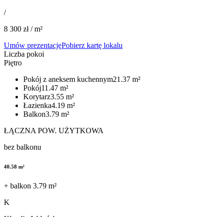
/
8 300
zł / m²
Umów prezentację
Pobierz kartę lokalu
Liczba pokoi
Piętro
Pokój z aneksem kuchennym​​​​‌ ‍ ​‍​‍‌‍ ‌ ​‍‌‍‍‌‌‍‌ ‌‍‍‌‌‍ ‍​‍​‍​ ‍‍​‍​‍‌ ​ ‌‍​‌‌‍ ‍‌‍‍‌‌ ‌​‌ ‍‌​‍ ‍‌‍‍‌‌‍ ​‍​‍​‍ ​​‍​‍‌‍‍​‌ ​‍‌‍‌‌‌‍‌‍​‍​‍​ ‍‍​‍​‍​‍ ‌ ​ ‌ ‌​‌ ‌‌‌‍‌​‌‍‍‌‌‍ ​‍ ‌‍‍‌‌‍ ‍‌ ‌​‌‍‌‌‌‍ ‍‌ ‌​​‍ ‌‍‌‌‌‍‌​‌‍‍‌‌ ‌​​‍ ‌‍ ‌‌‍ ‌‍‌​‌‍‌‌​ ‌‌ ​​‌ ​‍‌‍‌‌‌ ​ ‌‍‌‌‌‍ ‍‌ ‌​‌‍​‌‌ ‌​‌‍‍‌‌‍ ‌‍ ‍​ ‍ ‌‍‍‌‌‍‌​​ ‌​ ‌ ​ ​ ​ ​​​ ‍​​ ​ ​ ​ ​ ‌ ​ ‍​​‍ ‌​ ‌‌​ ‌‍‌‍‌​​ ‌​​‍ ‌​ ‌​​ ​ ‌‍‌‌​ ‌ ​‍ ‌​ ‍​​ ‍​‌‍​‌‌‍​‌​‍ ‌‌‍‌​​ ‌‌​ ‍‌​ ​‌​ ​​‌‍‌‍​ ​​​ ​‌​ ‍‌​ ​ ‌‍​ ​ ​​​ ‍ ‌ ‌​‌ ‍‌‌ ​​‌‍‌‌​ ‌‌‍​‌‌ ​​‌‍​‌‌ ​‍‌ ‌​‌‍ ‌‌‍‌‌‌‍ ‍‌ ‌​​ ‍ ‌ ​​‌‍​‌‌ ‌​‌‍‍​​ ‌‌ ​‍‌‍ ‌‍ ‌‍ ‌‌ ​ ‌​‌​‌‍‌‌‌ ‌​‌‍​‌‌‍‍‌‌‍ ​‌ ​ ​‍‌‌​ ‌‌‌​​‍‌‌ ‌‍‍ ‌‍‌‌‌ ‍‌​‍‌‌​ ​ ‌​‌​​‍‌‌​ ​ ‌​‌​​‍‌‌​ ​‍​ ​‍​ ‍‌‌‍​‌​ ‌‍​ ‍​​ ‌​‌‍‌​​ ‍‌‌‍​ ‌‍​‌‌‍​‍​ ‌‌‌‍‌​​‍‌‌​ ​‍​ ​‍​‍‌‌​ ‌‌‌​‌​​‍ ‍‌‍ ‍‌‍​‌‌‍ ‌‌‍‌‌​ ‌‍​‍‌‍​‌‌ ​ ‌‍‌‌‌‌‌‌‌ ​‍‌‍ ​​ ‌​‍‌‌​ ​‍‌​‌‍‌ ​ ‌ ‌​‌ ‌‌‌‍‌​‌‍‍‌‌‍ ​‍‌‍‌‍‍‌‌‍‌​​ ‌​ ‌ ​ ​ ​ ​​​ ‍​​ ​ ​ ​ ​ ‌ ​ ‍​​‍ ‌​ ‌‌​ ‌‍‌‍‌​​ ‌​​‍ ‌​ ‌​​ ​ ‌‍‌‌​ ‌ ​‍ ‌​ ‍​​ ‍​‌‍​‌‌‍​‌​‍ ‌‌‍‌​​ ‌‌​ ‍‌​ ​‌​ ​​‌‍‌‍​ ​​​ ​‌​ ‍‌​ ​ ‌‍​ ​ ​​​‍‌‍‌ ‌​‌ ‍‌‌ ​​‌‍‌‌​ ‌‌‍​‌‌ ​​‌‍​‌‌ ​‍‌ ‌​‌‍ ‌‌‍‌‌‌‍ ‍‌ ‌​​‍‌‍‌ ​​‌‍​‌‌ ‌​‌‍‍​​ ‌‌ ​‍‌‍ ‌‍ ‌‍ ‌‌ ​ ‌​‌​‌‍‌‌‌ ‌​‌‍​‌‌‍‍‌‌‍ ​‌ ​ ​‍‌‌​ ‌‌‌​​‍‌‌ ‌‍‍ ‌‍‌‌‌ ‍‌​‍‌‌​ ​ ‌​‌​​‍‌‌​ ​ ‌​‌​​‍‌‌​ ​‍​ ​‍​ ‍‌‌‍​‌​ ‌‍​ ‍​​ ‌​‌‍‌​​ ‍‌‌‍​ ‌‍​‌‌‍​‍​ ‌‌‌‍‌​​‍‌‌​ ​‍​ ​‍​‍‌‌​ ‌‌‌​‌​​‍ ‍‌‍ ‍‌‍​‌‌‍ ‌‌‍‌‌​‍‌‍‌ ​​‌‍‌‌‌ ​‍‌ ​ ‌ ​​‌‍‌‌‌‍​ ‌ ‌​‌‍‍‌‌ ‌‍‌‍‌‌​ ‌‌ ​​‌ ‌‌‌‍​‍‌‍ ​‌‍‍‌‌ ​ ‌‍‍​‌‍‌‌‌‍‌​​‍​‍‌ ‌
21.37
m²
Pokój​​​​‌ ‍ ​‍​‍‌‍ ‌ ​‍‌‍‍‌‌‍‌ ‌‍‍‌‌‍ ‍​‍​‍​ ‍‍​‍​‍‌ ​ ‌‍​‌‌‍ ‍‌‍‍‌‌ ‌​‌ ‍‌​‍ ‍‌‍‍‌‌‍ ​‍​‍​‍ ​​‍​‍‌‍‍​‌ ​‍‌‍‌‌‌‍‌‍​‍​‍​ ‍‍​‍​‍​‍ ‌ ​ ‌ ‌​‌ ‌‌‌‍‌​‌‍‍‌‌‍ ​‍ ‌‍‍‌‌‍ ‍‌ ‌​‌‍‌‌‌‍ ‍‌ ‌​​‍ ‌‍‌‌‌‍‌​‌‍‍‌‌ ‌​​‍ ‌‍ ‌‌‍ ‌‍‌​‌‍‌‌​ ‌‌ ​​‌ ​‍‌‍‌‌‌ ​ ‌‍‌‌‌‍ ‍‌ ‌​‌‍​‌‌ ‌​‌‍‍‌‌‍ ‌‍ ‍​ ‍ ‌‍‍‌‌‍‌​​ ‌​ ‌ ​ ​ ​ ​​​ ‍​​ ​ ​ ​ ​ ‌ ​ ‍​​‍ ‌​ ‌‌​ ‌‍‌‍‌​​ ‌​​‍ ‌​ ‌​​ ​ ‌‍‌‌​ ‌ ​‍ ‌​ ‍​​ ‍​‌‍​‌‌‍​‌​‍ ‌‌‍‌​​ ‌‌​ ‍‌​ ​‌​ ​​‌‍‌‍​ ​​​ ​‌​ ‍‌​ ​ ‌‍​ ​ ​​​ ‍ ‌ ‌​‌ ‍‌‌ ​​‌‍‌‌​ ‌‌‍​‌‌ ​​‌‍​‌‌ ​‍‌ ‌​‌‍ ‌‌‍‌‌‌‍ ‍‌ ‌​​ ‍ ‌ ​​‌‍​‌‌ ‌​‌‍‍​​ ‌‌ ​‍‌‍ ‌‍ ‌‍ ‌‌ ​ ‌​‌​‌‍‌‌‌ ‌​‌‍​‌‌‍‍‌‌‍ ​‌ ​ ​‍‌‌​ ‌‌‌​​‍‌‌ ‌‍‍ ‌‍‌‌‌ ‍‌​‍‌‌​ ​ ‌​‌​​‍‌‌​ ​ ‌​‌​​‍‌‌​ ​‍​ ​‍​ ‌‍​ ‍​‌‍​‍‌‍‌‌‌‍‌​‌‍‌‌‌‍‌‌​ ​ ‌‍​ ‌‍​ ‌‍​‍‌‍​‌​‍‌‌​ ​‍​ ​‍​‍‌‌​ ‌‌‌​‌​​‍ ‍‌‍ ‍‌‍​‌‌‍ ‌‌‍‌‌​ ‌‍​‍‌‍​‌‌ ​ ‌‍‌‌‌‌‌‌‌ ​‍‌‍ ​​ ‌​‍‌‌​ ​‍‌​‌‍‌ ​ ‌ ‌​‌ ‌‌‌‍‌​‌‍‍‌‌‍ ​‍‌‍‌‍‍‌‌‍‌​​ ‌​ ‌ ​ ​ ​ ​​​ ‍​​ ​ ​ ​ ​ ‌ ​ ‍​​‍ ‌​ ‌‌​ ‌‍‌‍‌​​ ‌​​‍ ‌​ ‌​​ ​ ‌‍‌‌​ ‌ ​‍ ‌​ ‍​​ ‍​‌‍​‌‌‍​‌​‍ ‌‌‍‌​​ ‌‌​ ‍‌​ ​‌​ ​​‌‍‌‍​ ​​​ ​‌​ ‍‌​ ​ ‌‍​ ​ ​​​‍‌‍‌ ‌​‌ ‍‌‌ ​​‌‍‌‌​ ‌‌‍​‌‌ ​​‌‍​‌‌ ​‍‌ ‌​‌‍ ‌‌‍‌‌‌‍ ‍‌ ‌​​‍‌‍‌ ​​‌‍​‌‌ ‌​‌‍‍​​ ‌‌ ​‍‌‍ ‌‍ ‌‍ ‌‌ ​ ‌​‌​‌‍‌‌‌ ‌​‌‍​‌‌‍‍‌‌‍ ​‌ ​ ​‍‌‌​ ‌‌‌​​‍‌‌ ‌‍‍ ‌‍‌‌‌ ‍‌​‍‌‌​ ​ ‌​‌​​‍‌‌​ ​ ‌​‌​​‍‌‌​ ​‍​ ​‍​ ‌‍​ ‍​‌‍​‍‌‍‌‌‌‍‌​‌‍‌‌‌‍‌‌​ ​ ‌‍​ ‌‍​ ‌‍​‍‌‍​‌​‍‌‌​ ​‍​ ​‍​‍‌‌​ ‌‌‌​‌​​‍ ‍‌‍ ‍‌‍​‌‌‍ ‌‌‍‌‌​‍‌‍‌ ​​‌‍‌‌‌ ​‍‌ ​ ‌ ​​‌‍‌‌‌‍​ ‌ ‌​‌‍‍‌‌ ‌‍‌‍‌‌​ ‌‌ ​​‌ ‌‌‌‍​‍‌‍ ​‌‍‍‌‌ ​ ‌‍‍​‌‍‌‌‌‍‌​​‍​‍‌ ‌
11.47
m²
Korytarz​​​​‌ ‍ ​‍​‍‌‍ ‌ ​‍‌‍‍‌‌‍‌ ‌‍‍‌‌‍ ‍​‍​‍​ ‍‍​‍​‍‌ ​ ‌‍​‌‌‍ ‍‌‍‍‌‌ ‌​‌ ‍‌​‍ ‍‌‍‍‌‌‍ ​‍​‍​‍ ​​‍​‍‌‍‍​‌ ​‍‌‍‌‌‌‍‌‍​‍​‍​ ‍‍​‍​‍​‍ ‌ ​ ‌ ‌​‌ ‌‌‌‍‌​‌‍‍‌‌‍ ​‍ ‌‍‍‌‌‍ ‍‌ ‌​‌‍‌‌‌‍ ‍‌ ‌​​‍ ‌‍‌‌‌‍‌​‌‍‍‌‌ ‌​​‍ ‌‍ ‌‌‍ ‌‍‌​‌‍‌‌​ ‌‌ ​​‌ ​‍‌‍‌‌‌ ​ ‌‍‌‌‌‍ ‍‌ ‌​‌‍​‌‌ ‌​‌‍‍‌‌‍ ‌‍ ‍​ ‍ ‌‍‍‌‌‍‌​​ ‌​ ‌ ​ ​ ​ ​​​ ‍​​ ​ ​ ​ ​ ‌ ​ ‍​​‍ ‌​ ‌‌​ ‌‍‌‍‌​​ ‌​​‍ ‌​ ‌​​ ​ ‌‍‌‌​ ‌ ​‍ ‌​ ‍​​ ‍​‌‍​‌‌‍​‌​‍ ‌‌‍‌​​ ‌‌​ ‍‌​ ​‌​ ​​‌‍‌‍​ ​​​ ​‌​ ‍‌​ ​ ‌‍​ ​ ​​​ ‍ ‌ ‌​‌ ‍‌‌ ​​‌‍‌‌​ ‌‌‍​‌‌ ​​‌‍​‌‌ ​‍‌ ‌​‌‍ ‌‌‍‌‌‌‍ ‍‌ ‌​​ ‍ ‌ ​​‌‍​‌‌ ‌​‌‍‍​​ ‌‌ ​‍‌‍ ‌‍ ‌‍ ‌‌ ​ ‌​‌​‌‍‌‌‌ ‌​‌‍​‌‌‍‍‌‌‍ ​‌ ​ ​‍‌‌​ ‌‌‌​​‍‌‌ ‌‍‍ ‌‍‌‌‌ ‍‌​‍‌‌​ ​ ‌​‌​​‍‌‌​ ​ ‌​‌​​‍‌‌​ ​‍​ ​‍​ ​​​ ​​‌‍‌‍​ ‌‍​ ‌​​ ​​​ ‌​‌‍‌‌​ ​‌​ ​ ‌‍​‍​ ‍‌​‍‌‌​ ​‍​ ​‍​‍‌‌​ ‌‌‌​‌​​‍ ‍‌‍ ‍‌‍​‌‌‍ ‌‌‍‌‌​ ‌‍​‍‌‍​‌‌ ​ ‌‍‌‌‌‌‌‌‌ ​‍‌‍ ​​ ‌​‍‌‌​ ​‍‌​‌‍‌ ​ ‌ ‌​‌ ‌‌‌‍‌​‌‍‍‌‌‍ ​‍‌‍‌‍‍‌‌‍‌​​ ‌​ ‌ ​ ​ ​ ​​​ ‍​​ ​ ​ ​ ​ ‌ ​ ‍​​‍ ‌​ ‌‌​ ‌‍‌‍‌​​ ‌​​‍ ‌​ ‌​​ ​ ‌‍‌‌​ ‌ ​‍ ‌​ ‍​​ ‍​‌‍​‌‌‍​‌​‍ ‌‌‍‌​​ ‌‌​ ‍‌​ ​‌​ ​​‌‍‌‍​ ​​​ ​‌​ ‍‌​ ​ ‌‍​ ​ ​​​‍‌‍‌ ‌​‌ ‍‌‌ ​​‌‍‌‌​ ‌‌‍​‌‌ ​​‌‍​‌‌ ​‍‌ ‌​‌‍ ‌‌‍‌‌‌‍ ‍‌ ‌​​‍‌‍‌ ​​‌‍​‌‌ ‌​‌‍‍​​ ‌‌ ​‍‌‍ ‌‍ ‌‍ ‌‌ ​ ‌​‌​‌‍‌‌‌ ‌​‌‍​‌‌‍‍‌‌‍ ​‌ ​ ​‍‌‌​ ‌‌‌​​‍‌‌ ‌‍‍ ‌‍‌‌‌ ‍‌​‍‌‌​ ​ ‌​‌​​‍‌‌​ ​ ‌​‌​​‍‌‌​ ​‍​ ​‍​ ​​​ ​​‌‍‌‍​ ‌‍​ ‌​​ ​​​ ‌​‌‍‌‌​ ​‌​ ​ ‌‍​‍​ ‍‌​‍‌‌​ ​‍​ ​‍​‍‌‌​ ‌‌‌​‌​​‍ ‍‌‍ ‍‌‍​‌‌‍ ‌‌‍‌‌​‍‌‍‌ ​​‌‍‌‌‌ ​‍‌ ​ ‌ ​​‌‍‌‌‌‍​ ‌ ‌​‌‍‍‌‌ ‌‍‌‍‌‌​ ‌‌ ​​‌ ‌‌‌‍​‍‌‍ ​‌‍‍‌‌ ​ ‌‍‍​‌‍‌‌‌‍‌​​‍​‍‌ ‌
3.55
m²
Łazienka​​​​‌ ‍ ​‍​‍‌‍ ‌ ​‍‌‍‍‌‌‍‌ ‌‍‍‌‌‍ ‍​‍​‍​ ‍‍​‍​‍‌ ​ ‌‍​‌‌‍ ‍‌‍‍‌‌ ‌​‌ ‍‌​‍ ‍‌‍‍‌‌‍ ​‍​‍​‍ ​​‍​‍‌‍‍​‌ ​‍‌‍‌‌‌‍‌‍​‍​‍​ ‍‍​‍​‍​‍ ‌ ​ ‌ ‌​‌ ‌‌‌‍‌​‌‍‍‌‌‍ ​‍ ‌‍‍‌‌‍ ‍‌ ‌​‌‍‌‌‌‍ ‍‌ ‌​​‍ ‌‍‌‌‌‍‌​‌‍‍‌‌ ‌​​‍ ‌‍ ‌‌‍ ‌‍‌​‌‍‌‌​ ‌‌ ​​‌ ​‍‌‍‌‌‌ ​ ‌‍‌‌‌‍ ‍‌ ‌​‌‍​‌‌ ‌​‌‍‍‌‌‍ ‌‍ ‍​ ‍ ‌‍‍‌‌‍‌​​ ‌​ ‌ ​ ​ ​ ​​​ ‍​​ ​ ​ ​ ​ ‌ ​ ‍​​‍ ‌​ ‌‌​ ‌‍‌‍‌​​ ‌​​‍ ‌​ ‌​​ ​ ‌‍‌‌​ ‌ ​‍ ‌​ ‍​​ ‍​‌‍​‌‌‍​‌​‍ ‌‌‍‌​​ ‌‌​ ‍‌​ ​‌​ ​​‌‍‌‍​ ​​​ ​‌​ ‍‌​ ​ ‌‍​ ​ ​​​ ‍ ‌ ‌​‌ ‍‌‌ ​​‌‍‌‌​ ‌‌‍​‌‌ ​​‌‍​‌‌ ​‍‌ ‌​‌‍ ‌‌‍‌‌‌‍ ‍‌ ‌​​ ‍ ‌ ​​‌‍​‌‌ ‌​‌‍‍​​ ‌‌ ​‍‌‍ ‌‍ ‌‍ ‌‌ ​ ‌​‌​‌‍‌‌‌ ‌​‌‍​‌‌‍‍‌‌‍ ​‌ ​ ​‍‌‌​ ‌‌‌​​‍‌‌ ‌‍‍ ‌‍‌‌‌ ‍‌​‍‌‌​ ​ ‌​‌​​‍‌‌​ ​ ‌​‌​​‍‌‌​ ​‍​ ​‍​ ‌‌‌‍​‌​ ​‌​ ​‌‌‍‌‍​ ‌​​ ‌‍‌‍‌​‌‍​ ‌‍‌​​ ‌‍‌‍​‌​‍‌‌​ ​‍​ ​‍​‍‌‌​ ‌‌‌​‌​​‍ ‍‌‍ ‍‌‍​‌‌‍ ‌‌‍‌‌​ ‌‍​‍‌‍​‌‌ ​ ‌‍‌‌‌‌‌‌‌ ​‍‌‍ ​​ ‌​‍‌‌​ ​‍‌​‌‍‌ ​ ‌ ‌​‌ ‌‌‌‍‌​‌‍‍‌‌‍ ​‍‌‍‌‍‍‌‌‍‌​​ ‌​ ‌ ​ ​ ​ ​​​ ‍​​ ​ ​ ​ ​ ‌ ​ ‍​​‍ ‌​ ‌‌​ ‌‍‌‍‌​​ ‌​​‍ ‌​ ‌​​ ​ ‌‍‌‌​ ‌ ​‍ ‌​ ‍​​ ‍​‌‍​‌‌‍​‌​‍ ‌‌‍‌​​ ‌‌​ ‍‌​ ​‌​ ​​‌‍‌‍​ ​​​ ​‌​ ‍‌​ ​ ‌‍​ ​ ​​​‍‌‍‌ ‌​‌ ‍‌‌ ​​‌‍‌‌​ ‌‌‍​‌‌ ​​‌‍​‌‌ ​‍‌ ‌​‌‍ ‌‌‍‌‌‌‍ ‍‌ ‌​​‍‌‍‌ ​​‌‍​‌‌ ‌​‌‍‍​​ ‌‌ ​‍‌‍ ‌‍ ‌‍ ‌‌ ​ ‌​‌​‌‍‌‌‌ ‌​‌‍​‌‌‍‍‌‌‍ ​‌ ​ ​‍‌‌​ ‌‌‌​​‍‌‌ ‌‍‍ ‌‍‌‌‌ ‍‌​‍‌‌​ ​ ‌​‌​​‍‌‌​ ​ ‌​‌​​‍‌‌​ ​‍​ ​‍​ ‌‌‌‍​‌​ ​‌​ ​‌‌‍‌‍​ ‌​​ ‌‍‌‍‌​‌‍​ ‌‍‌​​ ‌‍‌‍​‌​‍‌‌​ ​‍​ ​‍​‍‌‌​ ‌‌‌​‌​​‍ ‍‌‍ ‍‌‍​‌‌‍ ‌‌‍‌‌​‍‌‍‌ ​​‌‍‌‌‌ ​‍‌ ​ ‌ ​​‌‍‌‌‌‍​ ‌ ‌​‌‍‍‌‌ ‌‍‌‍‌‌​ ‌‌ ​​‌ ‌‌‌‍​‍‌‍ ​‌‍‍‌‌ ​ ‌‍‍​‌‍‌‌‌‍‌​​‍​‍‌ ‌
4.19
m²
Balkon​​​​‌ ‍ ​‍​‍‌‍ ‌ ​‍‌‍‍‌‌‍‌ ‌‍‍‌‌‍ ‍​‍​‍​ ‍‍​‍​‍‌ ​ ‌‍​‌‌‍ ‍‌‍‍‌‌ ‌​‌ ‍‌​‍ ‍‌‍‍‌‌‍ ​‍​‍​‍ ​​‍​‍‌‍‍​‌ ​‍‌‍‌‌‌‍‌‍​‍​‍​ ‍‍​‍​‍​‍ ‌ ​ ‌ ‌​‌ ‌‌‌‍‌​‌‍‍‌‌‍ ​‍ ‌‍‍‌‌‍ ‍‌ ‌​‌‍‌‌‌‍ ‍‌ ‌​​‍ ‌‍‌‌‌‍‌​‌‍‍‌‌ ‌​​‍ ‌‍ ‌‌‍ ‌‍‌​‌‍‌‌​ ‌‌ ​​‌ ​‍‌‍‌‌‌ ​ ‌‍‌‌‌‍ ‍‌ ‌​‌‍​‌‌ ‌​‌‍‍‌‌‍ ‌‍ ‍​ ‍ ‌‍‍‌‌‍‌​​ ‌​ ‌ ​ ​ ​ ​​​ ‍​​ ​ ​ ​ ​ ‌ ​ ‍​​‍ ‌​ ‌‌​ ‌‍‌‍‌​​ ‌​​‍ ‌​ ‌​​ ​ ‌‍‌‌​ ‌ ​‍ ‌​ ‍​​ ‍​‌‍​‌‌‍​‌​‍ ‌‌‍‌​​ ‌‌​ ‍‌​ ​‌​ ​​‌‍‌‍​ ​​​ ​‌​ ‍‌​ ​ ‌‍​ ​ ​​​ ‍ ‌ ‌​‌ ‍‌‌ ​​‌‍‌‌​ ‌‌‍​‌‌ ​​‌‍​‌‌ ​‍‌ ‌​‌‍ ‌‌‍‌‌‌‍ ‍‌ ‌​​ ‍ ‌ ​​‌‍​‌‌ ‌​‌‍‍​​ ‌‌ ​‍‌‍ ‌‍ ‌‍ ‌‌ ​ ‌​‌​‌‍‌‌‌ ‌​‌‍​‌‌‍‍‌‌‍ ​‌ ​ ​‍‌‌​ ‌‌‌​​‍‌‌ ‌‍‍ ‌‍‌‌‌ ‍‌​‍‌‌​ ​ ‌​‌​​‍‌‌​ ​ ‌​‌​​‍‌‌​ ​‍​ ​‍​ ​​​ ‌‍​ ​‌‌‍​‍‌‍‌​​ ​‍​ ‌‌​ ​‌​ ‌​​ ‌‌‌‍​‌​ ​​​‍‌‌​ ​‍​ ​‍​‍‌‌​ ‌‌‌​‌​​‍ ‍‌‍ ‍‌‍​‌‌‍ ‌‌‍‌‌​ ‌‍​‍‌‍​‌‌ ​ ‌‍‌‌‌‌‌‌‌ ​‍‌‍ ​​ ‌​‍‌‌​ ​‍‌​‌‍‌ ​ ‌ ‌​‌ ‌‌‌‍‌​‌‍‍‌‌‍ ​‍‌‍‌‍‍‌‌‍‌​​ ‌​ ‌ ​ ​ ​ ​​​ ‍​​ ​ ​ ​ ​ ‌ ​ ‍​​‍ ‌​ ‌‌​ ‌‍‌‍‌​​ ‌​​‍ ‌​ ‌​​ ​ ‌‍‌‌​ ‌ ​‍ ‌​ ‍​​ ‍​‌‍​‌‌‍​‌​‍ ‌‌‍‌​​ ‌‌​ ‍‌​ ​‌​ ​​‌‍‌‍​ ​​​ ​‌​ ‍‌​ ​ ‌‍​ ​ ​​​‍‌‍‌ ‌​‌ ‍‌‌ ​​‌‍‌‌​ ‌‌‍​‌‌ ​​‌‍​‌‌ ​‍‌ ‌​‌‍ ‌‌‍‌‌‌‍ ‍‌ ‌​​‍‌‍‌ ​​‌‍​‌‌ ‌​‌‍‍​​ ‌‌ ​‍‌‍ ‌‍ ‌‍ ‌‌ ​ ‌​‌​‌‍‌‌‌ ‌​‌‍​‌‌‍‍‌‌‍ ​‌ ​ ​‍‌‌​ ‌‌‌​​‍‌‌ ‌‍‍ ‌‍‌‌‌ ‍‌​‍‌‌​ ​ ‌​‌​​‍‌‌​ ​ ‌​‌​​‍‌‌​ ​‍​ ​‍​ ​​​ ‌‍​ ​‌‌‍​‍‌‍‌​​ ​‍​ ‌‌​ ​‌​ ‌​​ ‌‌‌‍​‌​ ​​​‍‌‌​ ​‍​ ​‍​‍‌‌​ ‌‌‌​‌​​‍ ‍‌‍ ‍‌‍​‌‌‍ ‌‌‍‌‌​‍‌‍‌ ​​‌‍‌‌‌ ​‍‌ ​ ‌ ​​‌‍‌‌‌‍​ ‌ ‌​‌‍‍‌‌ ‌‍‌‍‌‌​ ‌‌ ​​‌ ‌‌‌‍​‍‌‍ ​‌‍‍‌‌ ​ ‌‍‍​‌‍‌‌‌‍‌​​‍​‍‌ ‌
3.79
m²
ŁĄCZNA POW. UŻYTKOWA
bez balkonu
40.58
m²
+ balkon
3.79
m²
K