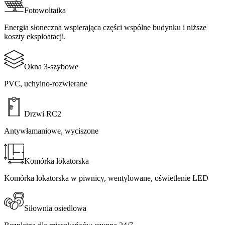
Fotowoltaika​​​​‌ ‍ ​‍​‍‌‍ ‌ ​‍‌‍‍‌‌‍‌ ‌‍‍‌‌‍ ‍​‍​‍​ ‍‍​‍​‍‌ ​ ‌‍​‌‌‍ ‍‌‍‍‌‌ ‌​‌ ‍‌​‍ ‍‌‍‍‌‌‍ ​‍​‍​‍ ​​‍​‍‌‍‍​‌ ​‍‌‍‌‌‌‍‌‍​‍​‍​ ‍‍​‍​‍​‍ ‌ ​ ‌ ‌​‌ ‌‌‌‍‌​‌‍‍‌‌‍ ​‍ ‌‍‍‌‌‍ ‍‌ ‌​‌‍‌‌‌‍ ‍‌ ‌​​‍ ‌‍‌‌‌‍‌​‌‍‍‌‌ ‌​​‍ ‌‍ ‌‌‍ ‌‍‌​‌‍‌‌​ ‌‌ ​​‌ ​‍‌‍‌‌‌ ​ ‌‍‌‌‌‍ ‍‌ ‌​‌‍​‌‌ ‌​‌‍‍‌‌‍ ‌‍ ‍​ ‍ ‌‍‍‌‌‍‌​​ ‌‌‍‌‍​ ‌​‌‍​‍‌‍‌‌​ ‌‍‌‍​‍​ ‌​‌‍‌‍​‍ ‌‌‍‌‍‌‍‌‌‌‍​‌‌‍‌​​‍ ‌​ ‌​‌‍‌‍​ ‌ ​ ‌‍​‍ ‌​ ‍​​ ​​​ ​ ​ ​‌​‍ ‌​ ​‍​ ‍​​ ‌‍​ ​​​ ‌‍‌‍‌‌​ ​ ‌‍​‍‌‍‌‍‌‍‌‍​ ‍​​ ​ ​ ‍ ‌ ‌​‌ ‍‌‌ ​​‌‍‌‌​ ‌‌‍‌‌‌ ​‌‌ ‌‌‌‍‍‌‌ ​​‌‍ ‌‌‍‌‌‌‍ ‍‌ ‌​‌​‍‌‌ ‌​‌‍‌‌‌‍ ‌​ ‍ ‌ ​​‌‍​‌‌ ‌​‌‍‍​​ ‌‌‍ ‍‌‍​‌‌‍ ‌‌‍‌‌​ ‌‍​‍‌‍​‌‌ ​ ‌‍‌‌‌‌‌‌‌ ​‍‌‍ ​​ ‌​‍‌‌​ ​‍‌​‌‍‌ ​ ‌ ‌​‌ ‌‌‌‍‌​‌‍‍‌‌‍ ​‍‌‍‌‍‍‌‌‍‌​​ ‌‌‍‌‍​ ‌​‌‍​‍‌‍‌‌​ ‌‍‌‍​‍​ ‌​‌‍‌‍​‍ ‌‌‍‌‍‌‍‌‌‌‍​‌‌‍‌​​‍ ‌​ ‌​‌‍‌‍​ ‌ ​ ‌‍​‍ ‌​ ‍​​ ​​​ ​ ​ ​‌​‍ ‌​ ​‍​ ‍​​ ‌‍​ ​​​ ‌‍‌‍‌‌​ ​ ‌‍​‍‌‍‌‍‌‍‌‍​ ‍​​ ​ ​‍‌‍‌ ‌​‌ ‍‌‌ ​​‌‍‌‌​ ‌‌‍‌‌‌ ​‌‌ ‌‌‌‍‍‌‌ ​​‌‍ ‌‌‍‌‌‌‍ ‍‌ ‌​‌​‍‌‌ ‌​‌‍‌‌‌‍ ‌​‍‌‍‌ ​​‌‍​‌‌ ‌​‌‍‍​​ ‌‌‍ ‍‌‍​‌‌‍ ‌‌‍‌‌​‍‌‍‌ ​​‌‍‌‌‌ ​‍‌ ​ ‌ ​​‌‍‌‌‌‍​ ‌ ‌​‌‍‍‌‌ ‌‍‌‍‌‌​ ‌‌ ​​‌ ‌‌‌‍​‍‌‍ ​‌‍‍‌‌ ​ ‌‍‍​‌‍‌‌‌‍‌​​‍​‍‌ ‌
Energia słoneczna wspierająca części wspólne budynku i niższe
koszty eksploatacji.​​​​‌ ‍ ​‍​‍‌‍ ‌ ​‍‌‍‍‌‌‍‌ ‌‍‍‌‌‍ ‍​‍​‍​ ‍‍​‍​‍‌ ​ ‌‍​‌‌‍ ‍‌‍‍‌‌ ‌​‌ ‍‌​‍ ‍‌‍‍‌‌‍ ​‍​‍​‍ ​​‍​‍‌‍‍​‌ ​‍‌‍‌‌‌‍‌‍​‍​‍​ ‍‍​‍​‍​‍ ‌ ​ ‌ ‌​‌ ‌‌‌‍‌​‌‍‍‌‌‍ ​‍ ‌‍‍‌‌‍ ‍‌ ‌​‌‍‌‌‌‍ ‍‌ ‌​​‍ ‌‍‌‌‌‍‌​‌‍‍‌‌ ‌​​‍ ‌‍ ‌‌‍ ‌‍‌​‌‍‌‌​ ‌‌ ​​‌ ​‍‌‍‌‌‌ ​ ‌‍‌‌‌‍ ‍‌ ‌​‌‍​‌‌ ‌​‌‍‍‌‌‍ ‌‍ ‍​ ‍ ‌‍‍‌‌‍‌​​ ‌‌‍‌‍​ ‌​‌‍​‍‌‍‌‌​ ‌‍‌‍​‍​ ‌​‌‍‌‍​‍ ‌‌‍‌‍‌‍‌‌‌‍​‌‌‍‌​​‍ ‌​ ‌​‌‍‌‍​ ‌ ​ ‌‍​‍ ‌​ ‍​​ ​​​ ​ ​ ​‌​‍ ‌​ ​‍​ ‍​​ ‌‍​ ​​​ ‌‍‌‍‌‌​ ​ ‌‍​‍‌‍‌‍‌‍‌‍​ ‍​​ ​ ​ ‍ ‌ ‌​‌ ‍‌‌ ​​‌‍‌‌​ ‌‌‍‌‌‌ ​‌‌ ‌‌‌‍‍‌‌ ​​‌‍ ‌‌‍‌‌‌‍ ‍‌ ‌​‌​‍‌‌ ‌​‌‍‌‌‌‍ ‌​ ‍ ‌ ​​‌‍​‌‌ ‌​‌‍‍​​ ‌‌‍‌​‌‍‌‌‌ ​ ‌‍​ ‌ ​‍‌‍‍‌‌ ​​‌ ‌​‌‍‍‌‌‍ ‌‍ ‍​ ‌‍​‍‌‍​‌‌ ​ ‌‍‌‌‌‌‌‌‌ ​‍‌‍ ​​ ‌​‍‌‌​ ​‍‌​‌‍‌ ​ ‌ ‌​‌ ‌‌‌‍‌​‌‍‍‌‌‍ ​‍‌‍‌‍‍‌‌‍‌​​ ‌‌‍‌‍​ ‌​‌‍​‍‌‍‌‌​ ‌‍‌‍​‍​ ‌​‌‍‌‍​‍ ‌‌‍‌‍‌‍‌‌‌‍​‌‌‍‌​​‍ ‌​ ‌​‌‍‌‍​ ‌ ​ ‌‍​‍ ‌​ ‍​​ ​​​ ​ ​ ​‌​‍ ‌​ ​‍​ ‍​​ ‌‍​ ​​​ ‌‍‌‍‌‌​ ​ ‌‍​‍‌‍‌‍‌‍‌‍​ ‍​​ ​ ​‍‌‍‌ ‌​‌ ‍‌‌ ​​‌‍‌‌​ ‌‌‍‌‌‌ ​‌‌ ‌‌‌‍‍‌‌ ​​‌‍ ‌‌‍‌‌‌‍ ‍‌ ‌​‌​‍‌‌ ‌​‌‍‌‌‌‍ ‌​‍‌‍‌ ​​‌‍​‌‌ ‌​‌‍‍​​ ‌‌‍‌​‌‍‌‌‌ ​ ‌‍​ ‌ ​‍‌‍‍‌‌ ​​‌ ‌​‌‍‍‌‌‍ ‌‍ ‍​‍‌‍‌ ​​‌‍‌‌‌ ​‍‌ ​ ‌ ​​‌‍‌‌‌‍​ ‌ ‌​‌‍‍‌‌ ‌‍‌‍‌‌​ ‌‌ ​​‌ ‌‌‌‍​‍‌‍ ​‌‍‍‌‌ ​ ‌‍‍​‌‍‌‌‌‍‌​​‍​‍‌ ‌
Okna 3-szybowe​​​​‌ ‍ ​‍​‍‌‍ ‌ ​‍‌‍‍‌‌‍‌ ‌‍‍‌‌‍ ‍​‍​‍​ ‍‍​‍​‍‌ ​ ‌‍​‌‌‍ ‍‌‍‍‌‌ ‌​‌ ‍‌​‍ ‍‌‍‍‌‌‍ ​‍​‍​‍ ​​‍​‍‌‍‍​‌ ​‍‌‍‌‌‌‍‌‍​‍​‍​ ‍‍​‍​‍​‍ ‌ ​ ‌ ‌​‌ ‌‌‌‍‌​‌‍‍‌‌‍ ​‍ ‌‍‍‌‌‍ ‍‌ ‌​‌‍‌‌‌‍ ‍‌ ‌​​‍ ‌‍‌‌‌‍‌​‌‍‍‌‌ ‌​​‍ ‌‍ ‌‌‍ ‌‍‌​‌‍‌‌​ ‌‌ ​​‌ ​‍‌‍‌‌‌ ​ ‌‍‌‌‌‍ ‍‌ ‌​‌‍​‌‌ ‌​‌‍‍‌‌‍ ‌‍ ‍​ ‍ ‌‍‍‌‌‍‌​​ ‌​ ‍​‌‍​‍​ ‌​​ ‌ ​ ‌‍‌‍​ ​ ‌​‌‍‌​​‍ ‌‌‍‌‌‌‍​‌​ ‌​​ ‍​​‍ ‌​ ‌​​ ​​‌‍‌‍​ ​‌​‍ ‌​ ‍‌​ ​‍‌‍‌​​ ​​​‍ ‌‌‍​‌‌‍​ ​ ‍‌​ ‌​‌‍‌‍‌‍​‍​ ‌ ‌‍​‍​ ​‍​ ​​​ ​​‌‍‌​​ ‍ ‌ ‌​‌ ‍‌‌ ​​‌‍‌‌​ ‌‌‍‌‌‌ ​‌‌ ‌‌‌‍‍‌‌ ​​‌‍ ‌‌‍‌‌‌‍ ‍‌ ‌​‌​‍‌‌ ‌​‌‍‌‌‌‍ ‌​ ‍ ‌ ​​‌‍​‌‌ ‌​‌‍‍​​ ‌‌‍ ‍‌‍​‌‌‍ ‌‌‍‌‌​ ‌‍​‍‌‍​‌‌ ​ ‌‍‌‌‌‌‌‌‌ ​‍‌‍ ​​ ‌​‍‌‌​ ​‍‌​‌‍‌ ​ ‌ ‌​‌ ‌‌‌‍‌​‌‍‍‌‌‍ ​‍‌‍‌‍‍‌‌‍‌​​ ‌​ ‍​‌‍​‍​ ‌​​ ‌ ​ ‌‍‌‍​ ​ ‌​‌‍‌​​‍ ‌‌‍‌‌‌‍​‌​ ‌​​ ‍​​‍ ‌​ ‌​​ ​​‌‍‌‍​ ​‌​‍ ‌​ ‍‌​ ​‍‌‍‌​​ ​​​‍ ‌‌‍​‌‌‍​ ​ ‍‌​ ‌​‌‍‌‍‌‍​‍​ ‌ ‌‍​‍​ ​‍​ ​​​ ​​‌‍‌​​‍‌‍‌ ‌​‌ ‍‌‌ ​​‌‍‌‌​ ‌‌‍‌‌‌ ​‌‌ ‌‌‌‍‍‌‌ ​​‌‍ ‌‌‍‌‌‌‍ ‍‌ ‌​‌​‍‌‌ ‌​‌‍‌‌‌‍ ‌​‍‌‍‌ ​​‌‍​‌‌ ‌​‌‍‍​​ ‌‌‍ ‍‌‍​‌‌‍ ‌‌‍‌‌​‍‌‍‌ ​​‌‍‌‌‌ ​‍‌ ​ ‌ ​​‌‍‌‌‌‍​ ‌ ‌​‌‍‍‌‌ ‌‍‌‍‌‌​ ‌‌ ​​‌ ‌‌‌‍​‍‌‍ ​‌‍‍‌‌ ​ ‌‍‍​‌‍‌‌‌‍‌​​‍​‍‌ ‌
PVC, uchylno-rozwierane​​​​‌ ‍ ​‍​‍‌‍ ‌ ​‍‌‍‍‌‌‍‌ ‌‍‍‌‌‍ ‍​‍​‍​ ‍‍​‍​‍‌ ​ ‌‍​‌‌‍ ‍‌‍‍‌‌ ‌​‌ ‍‌​‍ ‍‌‍‍‌‌‍ ​‍​‍​‍ ​​‍​‍‌‍‍​‌ ​‍‌‍‌‌‌‍‌‍​‍​‍​ ‍‍​‍​‍​‍ ‌ ​ ‌ ‌​‌ ‌‌‌‍‌​‌‍‍‌‌‍ ​‍ ‌‍‍‌‌‍ ‍‌ ‌​‌‍‌‌‌‍ ‍‌ ‌​​‍ ‌‍‌‌‌‍‌​‌‍‍‌‌ ‌​​‍ ‌‍ ‌‌‍ ‌‍‌​‌‍‌‌​ ‌‌ ​​‌ ​‍‌‍‌‌‌ ​ ‌‍‌‌‌‍ ‍‌ ‌​‌‍​‌‌ ‌​‌‍‍‌‌‍ ‌‍ ‍​ ‍ ‌‍‍‌‌‍‌​​ ‌​ ‍​‌‍​‍​ ‌​​ ‌ ​ ‌‍‌‍​ ​ ‌​‌‍‌​​‍ ‌‌‍‌‌‌‍​‌​ ‌​​ ‍​​‍ ‌​ ‌​​ ​​‌‍‌‍​ ​‌​‍ ‌​ ‍‌​ ​‍‌‍‌​​ ​​​‍ ‌‌‍​‌‌‍​ ​ ‍‌​ ‌​‌‍‌‍‌‍​‍​ ‌ ‌‍​‍​ ​‍​ ​​​ ​​‌‍‌​​ ‍ ‌ ‌​‌ ‍‌‌ ​​‌‍‌‌​ ‌‌‍‌‌‌ ​‌‌ ‌‌‌‍‍‌‌ ​​‌‍ ‌‌‍‌‌‌‍ ‍‌ ‌​‌​‍‌‌ ‌​‌‍‌‌‌‍ ‌​ ‍ ‌ ​​‌‍​‌‌ ‌​‌‍‍​​ ‌‌‍‌​‌‍‌‌‌ ​ ‌‍​ ‌ ​‍‌‍‍‌‌ ​​‌ ‌​‌‍‍‌‌‍ ‌‍ ‍​ ‌‍​‍‌‍​‌‌ ​ ‌‍‌‌‌‌‌‌‌ ​‍‌‍ ​​ ‌​‍‌‌​ ​‍‌​‌‍‌ ​ ‌ ‌​‌ ‌‌‌‍‌​‌‍‍‌‌‍ ​‍‌‍‌‍‍‌‌‍‌​​ ‌​ ‍​‌‍​‍​ ‌​​ ‌ ​ ‌‍‌‍​ ​ ‌​‌‍‌​​‍ ‌‌‍‌‌‌‍​‌​ ‌​​ ‍​​‍ ‌​ ‌​​ ​​‌‍‌‍​ ​‌​‍ ‌​ ‍‌​ ​‍‌‍‌​​ ​​​‍ ‌‌‍​‌‌‍​ ​ ‍‌​ ‌​‌‍‌‍‌‍​‍​ ‌ ‌‍​‍​ ​‍​ ​​​ ​​‌‍‌​​‍‌‍‌ ‌​‌ ‍‌‌ ​​‌‍‌‌​ ‌‌‍‌‌‌ ​‌‌ ‌‌‌‍‍‌‌ ​​‌‍ ‌‌‍‌‌‌‍ ‍‌ ‌​‌​‍‌‌ ‌​‌‍‌‌‌‍ ‌​‍‌‍‌ ​​‌‍​‌‌ ‌​‌‍‍​​ ‌‌‍‌​‌‍‌‌‌ ​ ‌‍​ ‌ ​‍‌‍‍‌‌ ​​‌ ‌​‌‍‍‌‌‍ ‌‍ ‍​‍‌‍‌ ​​‌‍‌‌‌ ​‍‌ ​ ‌ ​​‌‍‌‌‌‍​ ‌ ‌​‌‍‍‌‌ ‌‍‌‍‌‌​ ‌‌ ​​‌ ‌‌‌‍​‍‌‍ ​‌‍‍‌‌ ​ ‌‍‍​‌‍‌‌‌‍‌​​‍​‍‌ ‌
Drzwi RC2​​​​‌ ‍ ​‍​‍‌‍ ‌ ​‍‌‍‍‌‌‍‌ ‌‍‍‌‌‍ ‍​‍​‍​ ‍‍​‍​‍‌ ​ ‌‍​‌‌‍ ‍‌‍‍‌‌ ‌​‌ ‍‌​‍ ‍‌‍‍‌‌‍ ​‍​‍​‍ ​​‍​‍‌‍‍​‌ ​‍‌‍‌‌‌‍‌‍​‍​‍​ ‍‍​‍​‍​‍ ‌ ​ ‌ ‌​‌ ‌‌‌‍‌​‌‍‍‌‌‍ ​‍ ‌‍‍‌‌‍ ‍‌ ‌​‌‍‌‌‌‍ ‍‌ ‌​​‍ ‌‍‌‌‌‍‌​‌‍‍‌‌ ‌​​‍ ‌‍ ‌‌‍ ‌‍‌​‌‍‌‌​ ‌‌ ​​‌ ​‍‌‍‌‌‌ ​ ‌‍‌‌‌‍ ‍‌ ‌​‌‍​‌‌ ‌​‌‍‍‌‌‍ ‌‍ ‍​ ‍ ‌‍‍‌‌‍‌​​ ‌​ ​‍‌‍‌‌​ ‌​​ ‍‌‌‍​ ‌‍‌‍‌‍‌‌​ ‌‌​‍ ‌​ ​‌​ ​‍​ ‍​​ ‌​​‍ ‌​ ‌​​ ​‌‌‍​ ​ ‍‌​‍ ‌​ ‍‌​ ​‍​ ​‍‌‍‌‍​‍ ‌‌‍​‌‌‍​‍​ ‌‌​ ​‍‌‍​ ​ ‌ ​ ​​‌‍‌‍‌‍‌‍​ ‌ ​ ​ ​ ​‍​ ‍ ‌ ‌​‌ ‍‌‌ ​​‌‍‌‌​ ‌‌‍‌‌‌ ​‌‌ ‌‌‌‍‍‌‌ ​​‌‍ ‌‌‍‌‌‌‍ ‍‌ ‌​‌​‍‌‌ ‌​‌‍‌‌‌‍ ‌​ ‍ ‌ ​​‌‍​‌‌ ‌​‌‍‍​​ ‌‌‍ ‍‌‍​‌‌‍ ‌‌‍‌‌​ ‌‍​‍‌‍​‌‌ ​ ‌‍‌‌‌‌‌‌‌ ​‍‌‍ ​​ ‌​‍‌‌​ ​‍‌​‌‍‌ ​ ‌ ‌​‌ ‌‌‌‍‌​‌‍‍‌‌‍ ​‍‌‍‌‍‍‌‌‍‌​​ ‌​ ​‍‌‍‌‌​ ‌​​ ‍‌‌‍​ ‌‍‌‍‌‍‌‌​ ‌‌​‍ ‌​ ​‌​ ​‍​ ‍​​ ‌​​‍ ‌​ ‌​​ ​‌‌‍​ ​ ‍‌​‍ ‌​ ‍‌​ ​‍​ ​‍‌‍‌‍​‍ ‌‌‍​‌‌‍​‍​ ‌‌​ ​‍‌‍​ ​ ‌ ​ ​​‌‍‌‍‌‍‌‍​ ‌ ​ ​ ​ ​‍​‍‌‍‌ ‌​‌ ‍‌‌ ​​‌‍‌‌​ ‌‌‍‌‌‌ ​‌‌ ‌‌‌‍‍‌‌ ​​‌‍ ‌‌‍‌‌‌‍ ‍‌ ‌​‌​‍‌‌ ‌​‌‍‌‌‌‍ ‌​‍‌‍‌ ​​‌‍​‌‌ ‌​‌‍‍​​ ‌‌‍ ‍‌‍​‌‌‍ ‌‌‍‌‌​‍‌‍‌ ​​‌‍‌‌‌ ​‍‌ ​ ‌ ​​‌‍‌‌‌‍​ ‌ ‌​‌‍‍‌‌ ‌‍‌‍‌‌​ ‌‌ ​​‌ ‌‌‌‍​‍‌‍ ​‌‍‍‌‌ ​ ‌‍‍​‌‍‌‌‌‍‌​​‍​‍‌ ‌
Antywłamaniowe, wyciszone​​​​‌ ‍ ​‍​‍‌‍ ‌ ​‍‌‍‍‌‌‍‌ ‌‍‍‌‌‍ ‍​‍​‍​ ‍‍​‍​‍‌ ​ ‌‍​‌‌‍ ‍‌‍‍‌‌ ‌​‌ ‍‌​‍ ‍‌‍‍‌‌‍ ​‍​‍​‍ ​​‍​‍‌‍‍​‌ ​‍‌‍‌‌‌‍‌‍​‍​‍​ ‍‍​‍​‍​‍ ‌ ​ ‌ ‌​‌ ‌‌‌‍‌​‌‍‍‌‌‍ ​‍ ‌‍‍‌‌‍ ‍‌ ‌​‌‍‌‌‌‍ ‍‌ ‌​​‍ ‌‍‌‌‌‍‌​‌‍‍‌‌ ‌​​‍ ‌‍ ‌‌‍ ‌‍‌​‌‍‌‌​ ‌‌ ​​‌ ​‍‌‍‌‌‌ ​ ‌‍‌‌‌‍ ‍‌ ‌​‌‍​‌‌ ‌​‌‍‍‌‌‍ ‌‍ ‍​ ‍ ‌‍‍‌‌‍‌​​ ‌​ ​‍‌‍‌‌​ ‌​​ ‍‌‌‍​ ‌‍‌‍‌‍‌‌​ ‌‌​‍ ‌​ ​‌​ ​‍​ ‍​​ ‌​​‍ ‌​ ‌​​ ​‌‌‍​ ​ ‍‌​‍ ‌​ ‍‌​ ​‍​ ​‍‌‍‌‍​‍ ‌‌‍​‌‌‍​‍​ ‌‌​ ​‍‌‍​ ​ ‌ ​ ​​‌‍‌‍‌‍‌‍​ ‌ ​ ​ ​ ​‍​ ‍ ‌ ‌​‌ ‍‌‌ ​​‌‍‌‌​ ‌‌‍‌‌‌ ​‌‌ ‌‌‌‍‍‌‌ ​​‌‍ ‌‌‍‌‌‌‍ ‍‌ ‌​‌​‍‌‌ ‌​‌‍‌‌‌‍ ‌​ ‍ ‌ ​​‌‍​‌‌ ‌​‌‍‍​​ ‌‌‍‌​‌‍‌‌‌ ​ ‌‍​ ‌ ​‍‌‍‍‌‌ ​​‌ ‌​‌‍‍‌‌‍ ‌‍ ‍​ ‌‍​‍‌‍​‌‌ ​ ‌‍‌‌‌‌‌‌‌ ​‍‌‍ ​​ ‌​‍‌‌​ ​‍‌​‌‍‌ ​ ‌ ‌​‌ ‌‌‌‍‌​‌‍‍‌‌‍ ​‍‌‍‌‍‍‌‌‍‌​​ ‌​ ​‍‌‍‌‌​ ‌​​ ‍‌‌‍​ ‌‍‌‍‌‍‌‌​ ‌‌​‍ ‌​ ​‌​ ​‍​ ‍​​ ‌​​‍ ‌​ ‌​​ ​‌‌‍​ ​ ‍‌​‍ ‌​ ‍‌​ ​‍​ ​‍‌‍‌‍​‍ ‌‌‍​‌‌‍​‍​ ‌‌​ ​‍‌‍​ ​ ‌ ​ ​​‌‍‌‍‌‍‌‍​ ‌ ​ ​ ​ ​‍​‍‌‍‌ ‌​‌ ‍‌‌ ​​‌‍‌‌​ ‌‌‍‌‌‌ ​‌‌ ‌‌‌‍‍‌‌ ​​‌‍ ‌‌‍‌‌‌‍ ‍‌ ‌​‌​‍‌‌ ‌​‌‍‌‌‌‍ ‌​‍‌‍‌ ​​‌‍​‌‌ ‌​‌‍‍​​ ‌‌‍‌​‌‍‌‌‌ ​ ‌‍​ ‌ ​‍‌‍‍‌‌ ​​‌ ‌​‌‍‍‌‌‍ ‌‍ ‍​‍‌‍‌ ​​‌‍‌‌‌ ​‍‌ ​ ‌ ​​‌‍‌‌‌‍​ ‌ ‌​‌‍‍‌‌ ‌‍‌‍‌‌​ ‌‌ ​​‌ ‌‌‌‍​‍‌‍ ​‌‍‍‌‌ ​ ‌‍‍​‌‍‌‌‌‍‌​​‍​‍‌ ‌
Komórka lokatorska​​​​‌ ‍ ​‍​‍‌‍ ‌ ​‍‌‍‍‌‌‍‌ ‌‍‍‌‌‍ ‍​‍​‍​ ‍‍​‍​‍‌ ​ ‌‍​‌‌‍ ‍‌‍‍‌‌ ‌​‌ ‍‌​‍ ‍‌‍‍‌‌‍ ​‍​‍​‍ ​​‍​‍‌‍‍​‌ ​‍‌‍‌‌‌‍‌‍​‍​‍​ ‍‍​‍​‍​‍ ‌ ​ ‌ ‌​‌ ‌‌‌‍‌​‌‍‍‌‌‍ ​‍ ‌‍‍‌‌‍ ‍‌ ‌​‌‍‌‌‌‍ ‍‌ ‌​​‍ ‌‍‌‌‌‍‌​‌‍‍‌‌ ‌​​‍ ‌‍ ‌‌‍ ‌‍‌​‌‍‌‌​ ‌‌ ​​‌ ​‍‌‍‌‌‌ ​ ‌‍‌‌‌‍ ‍‌ ‌​‌‍​‌‌ ‌​‌‍‍‌‌‍ ‌‍ ‍​ ‍ ‌‍‍‌‌‍‌​​ ‌​ ‌‌​ ‌‌​ ​‌​ ‌‌‌‍​‌​ ​​​ ‌‍​ ​‍​‍ ‌​ ‍‌‌‍​ ​ ​‌​ ​​​‍ ‌​ ‌​‌‍‌‌​ ​​​ ‌‍​‍ ‌​ ‍​‌‍​‌​ ‌‌‌‍‌‍​‍ ‌​ ​ ​ ​​​ ‌‍​ ‌​​ ​​​ ​‍‌‍‌‌​ ‌‍​ ‌‍‌‍‌​​ ​‍‌‍​‌​ ‍ ‌ ‌​‌ ‍‌‌ ​​‌‍‌‌​ ‌‌‍‌‌‌ ​‌‌ ‌‌‌‍‍‌‌ ​​‌‍ ‌‌‍‌‌‌‍ ‍‌ ‌​‌​‍‌‌ ‌​‌‍‌‌‌‍ ‌​ ‍ ‌ ​​‌‍​‌‌ ‌​‌‍‍​​ ‌‌‍ ‍‌‍​‌‌‍ ‌‌‍‌‌​ ‌‍​‍‌‍​‌‌ ​ ‌‍‌‌‌‌‌‌‌ ​‍‌‍ ​​ ‌​‍‌‌​ ​‍‌​‌‍‌ ​ ‌ ‌​‌ ‌‌‌‍‌​‌‍‍‌‌‍ ​‍‌‍‌‍‍‌‌‍‌​​ ‌​ ‌‌​ ‌‌​ ​‌​ ‌‌‌‍​‌​ ​​​ ‌‍​ ​‍​‍ ‌​ ‍‌‌‍​ ​ ​‌​ ​​​‍ ‌​ ‌​‌‍‌‌​ ​​​ ‌‍​‍ ‌​ ‍​‌‍​‌​ ‌‌‌‍‌‍​‍ ‌​ ​ ​ ​​​ ‌‍​ ‌​​ ​​​ ​‍‌‍‌‌​ ‌‍​ ‌‍‌‍‌​​ ​‍‌‍​‌​‍‌‍‌ ‌​‌ ‍‌‌ ​​‌‍‌‌​ ‌‌‍‌‌‌ ​‌‌ ‌‌‌‍‍‌‌ ​​‌‍ ‌‌‍‌‌‌‍ ‍‌ ‌​‌​‍‌‌ ‌​‌‍‌‌‌‍ ‌​‍‌‍‌ ​​‌‍​‌‌ ‌​‌‍‍​​ ‌‌‍ ‍‌‍​‌‌‍ ‌‌‍‌‌​‍‌‍‌ ​​‌‍‌‌‌ ​‍‌ ​ ‌ ​​‌‍‌‌‌‍​ ‌ ‌​‌‍‍‌‌ ‌‍‌‍‌‌​ ‌‌ ​​‌ ‌‌‌‍​‍‌‍ ​‌‍‍‌‌ ​ ‌‍‍​‌‍‌‌‌‍‌​​‍​‍‌ ‌
Komórka lokatorska w piwnicy, wentylowane, oświetlenie LED​​​​‌ ‍ ​‍​‍‌‍ ‌ ​‍‌‍‍‌‌‍‌ ‌‍‍‌‌‍ ‍​‍​‍​ ‍‍​‍​‍‌ ​ ‌‍​‌‌‍ ‍‌‍‍‌‌ ‌​‌ ‍‌​‍ ‍‌‍‍‌‌‍ ​‍​‍​‍ ​​‍​‍‌‍‍​‌ ​‍‌‍‌‌‌‍‌‍​‍​‍​ ‍‍​‍​‍​‍ ‌ ​ ‌ ‌​‌ ‌‌‌‍‌​‌‍‍‌‌‍ ​‍ ‌‍‍‌‌‍ ‍‌ ‌​‌‍‌‌‌‍ ‍‌ ‌​​‍ ‌‍‌‌‌‍‌​‌‍‍‌‌ ‌​​‍ ‌‍ ‌‌‍ ‌‍‌​‌‍‌‌​ ‌‌ ​​‌ ​‍‌‍‌‌‌ ​ ‌‍‌‌‌‍ ‍‌ ‌​‌‍​‌‌ ‌​‌‍‍‌‌‍ ‌‍ ‍​ ‍ ‌‍‍‌‌‍‌​​ ‌​ ‌‌​ ‌‌​ ​‌​ ‌‌‌‍​‌​ ​​​ ‌‍​ ​‍​‍ ‌​ ‍‌‌‍​ ​ ​‌​ ​​​‍ ‌​ ‌​‌‍‌‌​ ​​​ ‌‍​‍ ‌​ ‍​‌‍​‌​ ‌‌‌‍‌‍​‍ ‌​ ​ ​ ​​​ ‌‍​ ‌​​ ​​​ ​‍‌‍‌‌​ ‌‍​ ‌‍‌‍‌​​ ​‍‌‍​‌​ ‍ ‌ ‌​‌ ‍‌‌ ​​‌‍‌‌​ ‌‌‍‌‌‌ ​‌‌ ‌‌‌‍‍‌‌ ​​‌‍ ‌‌‍‌‌‌‍ ‍‌ ‌​‌​‍‌‌ ‌​‌‍‌‌‌‍ ‌​ ‍ ‌ ​​‌‍​‌‌ ‌​‌‍‍​​ ‌‌‍‌​‌‍‌‌‌ ​ ‌‍​ ‌ ​‍‌‍‍‌‌ ​​‌ ‌​‌‍‍‌‌‍ ‌‍ ‍​ ‌‍​‍‌‍​‌‌ ​ ‌‍‌‌‌‌‌‌‌ ​‍‌‍ ​​ ‌​‍‌‌​ ​‍‌​‌‍‌ ​ ‌ ‌​‌ ‌‌‌‍‌​‌‍‍‌‌‍ ​‍‌‍‌‍‍‌‌‍‌​​ ‌​ ‌‌​ ‌‌​ ​‌​ ‌‌‌‍​‌​ ​​​ ‌‍​ ​‍​‍ ‌​ ‍‌‌‍​ ​ ​‌​ ​​​‍ ‌​ ‌​‌‍‌‌​ ​​​ ‌‍​‍ ‌​ ‍​‌‍​‌​ ‌‌‌‍‌‍​‍ ‌​ ​ ​ ​​​ ‌‍​ ‌​​ ​​​ ​‍‌‍‌‌​ ‌‍​ ‌‍‌‍‌​​ ​‍‌‍​‌​‍‌‍‌ ‌​‌ ‍‌‌ ​​‌‍‌‌​ ‌‌‍‌‌‌ ​‌‌ ‌‌‌‍‍‌‌ ​​‌‍ ‌‌‍‌‌‌‍ ‍‌ ‌​‌​‍‌‌ ‌​‌‍‌‌‌‍ ‌​‍‌‍‌ ​​‌‍​‌‌ ‌​‌‍‍​​ ‌‌‍‌​‌‍‌‌‌ ​ ‌‍​ ‌ ​‍‌‍‍‌‌ ​​‌ ‌​‌‍‍‌‌‍ ‌‍ ‍​‍‌‍‌ ​​‌‍‌‌‌ ​‍‌ ​ ‌ ​​‌‍‌‌‌‍​ ‌ ‌​‌‍‍‌‌ ‌‍‌‍‌‌​ ‌‌ ​​‌ ‌‌‌‍​‍‌‍ ​‌‍‍‌‌ ​ ‌‍‍​‌‍‌‌‌‍‌​​‍​‍‌ ‌
Siłownia osiedlowa​​​​‌ ‍ ​‍​‍‌‍ ‌ ​‍‌‍‍‌‌‍‌ ‌‍‍‌‌‍ ‍​‍​‍​ ‍‍​‍​‍‌ ​ ‌‍​‌‌‍ ‍‌‍‍‌‌ ‌​‌ ‍‌​‍ ‍‌‍‍‌‌‍ ​‍​‍​‍ ​​‍​‍‌‍‍​‌ ​‍‌‍‌‌‌‍‌‍​‍​‍​ ‍‍​‍​‍​‍ ‌ ​ ‌ ‌​‌ ‌‌‌‍‌​‌‍‍‌‌‍ ​‍ ‌‍‍‌‌‍ ‍‌ ‌​‌‍‌‌‌‍ ‍‌ ‌​​‍ ‌‍‌‌‌‍‌​‌‍‍‌‌ ‌​​‍ ‌‍ ‌‌‍ ‌‍‌​‌‍‌‌​ ‌‌ ​​‌ ​‍‌‍‌‌‌ ​ ‌‍‌‌‌‍ ‍‌ ‌​‌‍​‌‌ ‌​‌‍‍‌‌‍ ‌‍ ‍​ ‍ ‌‍‍‌‌‍‌​​ ‌​ ‌‍​ ​​‌‍​‍‌‍​‍​ ‍​‌‍‌‍‌‍‌‌‌‍‌‍​‍ ‌​ ‌ ‌‍​ ​ ​‍‌‍‌‍​‍ ‌​ ‌​‌‍​ ​ ‌​​ ​‍​‍ ‌‌‍​‌‌‍​ ‌‍​ ​ ‌ ​‍ ‌‌‍‌‍​ ‌‌​ ‌‌​ ‌‍​ ​​​ ‍​​ ‍​‌‍​‍​ ​‌​ ‌​‌‍‌‍​ ‌ ​ ‍ ‌ ‌​‌ ‍‌‌ ​​‌‍‌‌​ ‌‌‍‌‌‌ ​‌‌ ‌‌‌‍‍‌‌ ​​‌‍ ‌‌‍‌‌‌‍ ‍‌ ‌​‌​‍‌‌ ‌​‌‍‌‌‌‍ ‌​ ‍ ‌ ​​‌‍​‌‌ ‌​‌‍‍​​ ‌‌‍ ‍‌‍​‌‌‍ ‌‌‍‌‌​ ‌‍​‍‌‍​‌‌ ​ ‌‍‌‌‌‌‌‌‌ ​‍‌‍ ​​ ‌​‍‌‌​ ​‍‌​‌‍‌ ​ ‌ ‌​‌ ‌‌‌‍‌​‌‍‍‌‌‍ ​‍‌‍‌‍‍‌‌‍‌​​ ‌​ ‌‍​ ​​‌‍​‍‌‍​‍​ ‍​‌‍‌‍‌‍‌‌‌‍‌‍​‍ ‌​ ‌ ‌‍​ ​ ​‍‌‍‌‍​‍ ‌​ ‌​‌‍​ ​ ‌​​ ​‍​‍ ‌‌‍​‌‌‍​ ‌‍​ ​ ‌ ​‍ ‌‌‍‌‍​ ‌‌​ ‌‌​ ‌‍​ ​​​ ‍​​ ‍​‌‍​‍​ ​‌​ ‌​‌‍‌‍​ ‌ ​‍‌‍‌ ‌​‌ ‍‌‌ ​​‌‍‌‌​ ‌‌‍‌‌‌ ​‌‌ ‌‌‌‍‍‌‌ ​​‌‍ ‌‌‍‌‌‌‍ ‍‌ ‌​‌​‍‌‌ ‌​‌‍‌‌‌‍ ‌​‍‌‍‌ ​​‌‍​‌‌ ‌​‌‍‍​​ ‌‌‍ ‍‌‍​‌‌‍ ‌‌‍‌‌​‍‌‍‌ ​​‌‍‌‌‌ ​‍‌ ​ ‌ ​​‌‍‌‌‌‍​ ‌ ‌​‌‍‍‌‌ ‌‍‌‍‌‌​ ‌‌ ​​‌ ‌‌‌‍​‍‌‍ ​‌‍‍‌‌ ​ ‌‍‍​‌‍‌‌‌‍‌​​‍​‍‌ ‌