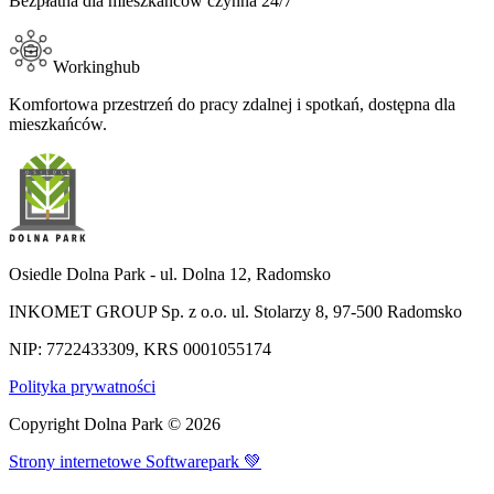
Bezpłatna dla mieszkańców czynna 24/7​​​​‌ ‍ ​‍​‍‌‍ ‌ ​‍‌‍‍‌‌‍‌ ‌‍‍‌‌‍ ‍​‍​‍​ ‍‍​‍​‍‌ ​ ‌‍​‌‌‍ ‍‌‍‍‌‌ ‌​‌ ‍‌​‍ ‍‌‍‍‌‌‍ ​‍​‍​‍ ​​‍​‍‌‍‍​‌ ​‍‌‍‌‌‌‍‌‍​‍​‍​ ‍‍​‍​‍​‍ ‌ ​ ‌ ‌​‌ ‌‌‌‍‌​‌‍‍‌‌‍ ​‍ ‌‍‍‌‌‍ ‍‌ ‌​‌‍‌‌‌‍ ‍‌ ‌​​‍ ‌‍‌‌‌‍‌​‌‍‍‌‌ ‌​​‍ ‌‍ ‌‌‍ ‌‍‌​‌‍‌‌​ ‌‌ ​​‌ ​‍‌‍‌‌‌ ​ ‌‍‌‌‌‍ ‍‌ ‌​‌‍​‌‌ ‌​‌‍‍‌‌‍ ‌‍ ‍​ ‍ ‌‍‍‌‌‍‌​​ ‌​ ‌‍​ ​​‌‍​‍‌‍​‍​ ‍​‌‍‌‍‌‍‌‌‌‍‌‍​‍ ‌​ ‌ ‌‍​ ​ ​‍‌‍‌‍​‍ ‌​ ‌​‌‍​ ​ ‌​​ ​‍​‍ ‌‌‍​‌‌‍​ ‌‍​ ​ ‌ ​‍ ‌‌‍‌‍​ ‌‌​ ‌‌​ ‌‍​ ​​​ ‍​​ ‍​‌‍​‍​ ​‌​ ‌​‌‍‌‍​ ‌ ​ ‍ ‌ ‌​‌ ‍‌‌ ​​‌‍‌‌​ ‌‌‍‌‌‌ ​‌‌ ‌‌‌‍‍‌‌ ​​‌‍ ‌‌‍‌‌‌‍ ‍‌ ‌​‌​‍‌‌ ‌​‌‍‌‌‌‍ ‌​ ‍ ‌ ​​‌‍​‌‌ ‌​‌‍‍​​ ‌‌‍‌​‌‍‌‌‌ ​ ‌‍​ ‌ ​‍‌‍‍‌‌ ​​‌ ‌​‌‍‍‌‌‍ ‌‍ ‍​ ‌‍​‍‌‍​‌‌ ​ ‌‍‌‌‌‌‌‌‌ ​‍‌‍ ​​ ‌​‍‌‌​ ​‍‌​‌‍‌ ​ ‌ ‌​‌ ‌‌‌‍‌​‌‍‍‌‌‍ ​‍‌‍‌‍‍‌‌‍‌​​ ‌​ ‌‍​ ​​‌‍​‍‌‍​‍​ ‍​‌‍‌‍‌‍‌‌‌‍‌‍​‍ ‌​ ‌ ‌‍​ ​ ​‍‌‍‌‍​‍ ‌​ ‌​‌‍​ ​ ‌​​ ​‍​‍ ‌‌‍​‌‌‍​ ‌‍​ ​ ‌ ​‍ ‌‌‍‌‍​ ‌‌​ ‌‌​ ‌‍​ ​​​ ‍​​ ‍​‌‍​‍​ ​‌​ ‌​‌‍‌‍​ ‌ ​‍‌‍‌ ‌​‌ ‍‌‌ ​​‌‍‌‌​ ‌‌‍‌‌‌ ​‌‌ ‌‌‌‍‍‌‌ ​​‌‍ ‌‌‍‌‌‌‍ ‍‌ ‌​‌​‍‌‌ ‌​‌‍‌‌‌‍ ‌​‍‌‍‌ ​​‌‍​‌‌ ‌​‌‍‍​​ ‌‌‍‌​‌‍‌‌‌ ​ ‌‍​ ‌ ​‍‌‍‍‌‌ ​​‌ ‌​‌‍‍‌‌‍ ‌‍ ‍​‍‌‍‌ ​​‌‍‌‌‌ ​‍‌ ​ ‌ ​​‌‍‌‌‌‍​ ‌ ‌​‌‍‍‌‌ ‌‍‌‍‌‌​ ‌‌ ​​‌ ‌‌‌‍​‍‌‍ ​‌‍‍‌‌ ​ ‌‍‍​‌‍‌‌‌‍‌​​‍​‍‌ ‌
Workinghub​​​​‌ ‍ ​‍​‍‌‍ ‌ ​‍‌‍‍‌‌‍‌ ‌‍‍‌‌‍ ‍​‍​‍​ ‍‍​‍​‍‌ ​ ‌‍​‌‌‍ ‍‌‍‍‌‌ ‌​‌ ‍‌​‍ ‍‌‍‍‌‌‍ ​‍​‍​‍ ​​‍​‍‌‍‍​‌ ​‍‌‍‌‌‌‍‌‍​‍​‍​ ‍‍​‍​‍​‍ ‌ ​ ‌ ‌​‌ ‌‌‌‍‌​‌‍‍‌‌‍ ​‍ ‌‍‍‌‌‍ ‍‌ ‌​‌‍‌‌‌‍ ‍‌ ‌​​‍ ‌‍‌‌‌‍‌​‌‍‍‌‌ ‌​​‍ ‌‍ ‌‌‍ ‌‍‌​‌‍‌‌​ ‌‌ ​​‌ ​‍‌‍‌‌‌ ​ ‌‍‌‌‌‍ ‍‌ ‌​‌‍​‌‌ ‌​‌‍‍‌‌‍ ‌‍ ‍​ ‍ ‌‍‍‌‌‍‌​​ ‌​ ​​​ ‌​​ ​‌​ ‌‌​ ‍​​ ‍​‌‍​‌‌‍‌‌​‍ ‌‌‍‌​‌‍​‌​ ​ ​ ‍‌​‍ ‌​ ‌​‌‍‌‍​ ‌‍​ ​ ​‍ ‌​ ‍​​ ​ ​ ‌‌‌‍‌‌​‍ ‌‌‍‌​​ ​‌​ ‌‌​ ​ ‌‍‌​‌‍‌‌​ ‌‌‌‍​ ‌‍​‍​ ‌‍‌‍​ ‌‍​‌​ ‍ ‌ ‌​‌ ‍‌‌ ​​‌‍‌‌​ ‌‌‍‌‌‌ ​‌‌ ‌‌‌‍‍‌‌ ​​‌‍ ‌‌‍‌‌‌‍ ‍‌ ‌​‌​‍‌‌ ‌​‌‍‌‌‌‍ ‌​ ‍ ‌ ​​‌‍​‌‌ ‌​‌‍‍​​ ‌‌‍ ‍‌‍​‌‌‍ ‌‌‍‌‌​ ‌‍​‍‌‍​‌‌ ​ ‌‍‌‌‌‌‌‌‌ ​‍‌‍ ​​ ‌​‍‌‌​ ​‍‌​‌‍‌ ​ ‌ ‌​‌ ‌‌‌‍‌​‌‍‍‌‌‍ ​‍‌‍‌‍‍‌‌‍‌​​ ‌​ ​​​ ‌​​ ​‌​ ‌‌​ ‍​​ ‍​‌‍​‌‌‍‌‌​‍ ‌‌‍‌​‌‍​‌​ ​ ​ ‍‌​‍ ‌​ ‌​‌‍‌‍​ ‌‍​ ​ ​‍ ‌​ ‍​​ ​ ​ ‌‌‌‍‌‌​‍ ‌‌‍‌​​ ​‌​ ‌‌​ ​ ‌‍‌​‌‍‌‌​ ‌‌‌‍​ ‌‍​‍​ ‌‍‌‍​ ‌‍​‌​‍‌‍‌ ‌​‌ ‍‌‌ ​​‌‍‌‌​ ‌‌‍‌‌‌ ​‌‌ ‌‌‌‍‍‌‌ ​​‌‍ ‌‌‍‌‌‌‍ ‍‌ ‌​‌​‍‌‌ ‌​‌‍‌‌‌‍ ‌​‍‌‍‌ ​​‌‍​‌‌ ‌​‌‍‍​​ ‌‌‍ ‍‌‍​‌‌‍ ‌‌‍‌‌​‍‌‍‌ ​​‌‍‌‌‌ ​‍‌ ​ ‌ ​​‌‍‌‌‌‍​ ‌ ‌​‌‍‍‌‌ ‌‍‌‍‌‌​ ‌‌ ​​‌ ‌‌‌‍​‍‌‍ ​‌‍‍‌‌ ​ ‌‍‍​‌‍‌‌‌‍‌​​‍​‍‌ ‌
Komfortowa przestrzeń do pracy zdalnej i spotkań, dostępna dla
mieszkańców.​​​​‌ ‍ ​‍​‍‌‍ ‌ ​‍‌‍‍‌‌‍‌ ‌‍‍‌‌‍ ‍​‍​‍​ ‍‍​‍​‍‌ ​ ‌‍​‌‌‍ ‍‌‍‍‌‌ ‌​‌ ‍‌​‍ ‍‌‍‍‌‌‍ ​‍​‍​‍ ​​‍​‍‌‍‍​‌ ​‍‌‍‌‌‌‍‌‍​‍​‍​ ‍‍​‍​‍​‍ ‌ ​ ‌ ‌​‌ ‌‌‌‍‌​‌‍‍‌‌‍ ​‍ ‌‍‍‌‌‍ ‍‌ ‌​‌‍‌‌‌‍ ‍‌ ‌​​‍ ‌‍‌‌‌‍‌​‌‍‍‌‌ ‌​​‍ ‌‍ ‌‌‍ ‌‍‌​‌‍‌‌​ ‌‌ ​​‌ ​‍‌‍‌‌‌ ​ ‌‍‌‌‌‍ ‍‌ ‌​‌‍​‌‌ ‌​‌‍‍‌‌‍ ‌‍ ‍​ ‍ ‌‍‍‌‌‍‌​​ ‌​ ​​​ ‌​​ ​‌​ ‌‌​ ‍​​ ‍​‌‍​‌‌‍‌‌​‍ ‌‌‍‌​‌‍​‌​ ​ ​ ‍‌​‍ ‌​ ‌​‌‍‌‍​ ‌‍​ ​ ​‍ ‌​ ‍​​ ​ ​ ‌‌‌‍‌‌​‍ ‌‌‍‌​​ ​‌​ ‌‌​ ​ ‌‍‌​‌‍‌‌​ ‌‌‌‍​ ‌‍​‍​ ‌‍‌‍​ ‌‍​‌​ ‍ ‌ ‌​‌ ‍‌‌ ​​‌‍‌‌​ ‌‌‍‌‌‌ ​‌‌ ‌‌‌‍‍‌‌ ​​‌‍ ‌‌‍‌‌‌‍ ‍‌ ‌​‌​‍‌‌ ‌​‌‍‌‌‌‍ ‌​ ‍ ‌ ​​‌‍​‌‌ ‌​‌‍‍​​ ‌‌‍‌​‌‍‌‌‌ ​ ‌‍​ ‌ ​‍‌‍‍‌‌ ​​‌ ‌​‌‍‍‌‌‍ ‌‍ ‍​ ‌‍​‍‌‍​‌‌ ​ ‌‍‌‌‌‌‌‌‌ ​‍‌‍ ​​ ‌​‍‌‌​ ​‍‌​‌‍‌ ​ ‌ ‌​‌ ‌‌‌‍‌​‌‍‍‌‌‍ ​‍‌‍‌‍‍‌‌‍‌​​ ‌​ ​​​ ‌​​ ​‌​ ‌‌​ ‍​​ ‍​‌‍​‌‌‍‌‌​‍ ‌‌‍‌​‌‍​‌​ ​ ​ ‍‌​‍ ‌​ ‌​‌‍‌‍​ ‌‍​ ​ ​‍ ‌​ ‍​​ ​ ​ ‌‌‌‍‌‌​‍ ‌‌‍‌​​ ​‌​ ‌‌​ ​ ‌‍‌​‌‍‌‌​ ‌‌‌‍​ ‌‍​‍​ ‌‍‌‍​ ‌‍​‌​‍‌‍‌ ‌​‌ ‍‌‌ ​​‌‍‌‌​ ‌‌‍‌‌‌ ​‌‌ ‌‌‌‍‍‌‌ ​​‌‍ ‌‌‍‌‌‌‍ ‍‌ ‌​‌​‍‌‌ ‌​‌‍‌‌‌‍ ‌​‍‌‍‌ ​​‌‍​‌‌ ‌​‌‍‍​​ ‌‌‍‌​‌‍‌‌‌ ​ ‌‍​ ‌ ​‍‌‍‍‌‌ ​​‌ ‌​‌‍‍‌‌‍ ‌‍ ‍​‍‌‍‌ ​​‌‍‌‌‌ ​‍‌ ​ ‌ ​​‌‍‌‌‌‍​ ‌ ‌​‌‍‍‌‌ ‌‍‌‍‌‌​ ‌‌ ​​‌ ‌‌‌‍​‍‌‍ ​‌‍‍‌‌ ​ ‌‍‍​‌‍‌‌‌‍‌​​‍​‍‌ ‌
Osiedle Dolna Park - ul. Dolna 12, Radomsko
INKOMET GROUP Sp. z o.o. ul. Stolarzy 8, 97-500 Radomsko
NIP: 7722433309, KRS 0001055174
Polityka prywatności
Copyright Dolna Park ©
2026
Strony internetowe Softwarepark 💚