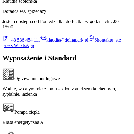
Klaudia Jabłońska​​​​‌ ‍ ​‍​‍‌‍ ‌ ​‍‌‍‍‌‌‍‌ ‌‍‍‌‌‍ ‍​‍​‍​ ‍‍​‍​‍‌ ​ ‌‍​‌‌‍ ‍‌‍‍‌‌ ‌​‌ ‍‌​‍ ‍‌‍‍‌‌‍ ​‍​‍​‍ ​​‍​‍‌‍‍​‌ ​‍‌‍‌‌‌‍‌‍​‍​‍​ ‍‍​‍​‍​‍ ‌ ​ ‌ ‌​‌ ‌‌‌‍‌​‌‍‍‌‌‍ ​‍ ‌‍‍‌‌‍ ‍‌ ‌​‌‍‌‌‌‍ ‍‌ ‌​​‍ ‌‍‌‌‌‍‌​‌‍‍‌‌ ‌​​‍ ‌‍ ‌‌‍ ‌‍‌​‌‍‌‌​ ‌‌ ​​‌ ​‍‌‍‌‌‌ ​ ‌‍‌‌‌‍ ‍‌ ‌​‌‍​‌‌ ‌​‌‍‍‌‌‍ ‌‍ ‍​ ‍ ‌‍‍‌‌‍‌​​ ‌​ ​‌​ ‍​‌‍‌‌​ ​‍‌‍​‌‌‍​‌‌‍​‍​ ​​​‍ ‌‌‍​‍‌‍‌​​ ​​​ ​‌​‍ ‌​ ‌​‌‍​‌​ ‌ ​ ​ ​‍ ‌‌‍​‌​ ​ ​ ‍​​ ​​​‍ ‌​ ‌ ​ ‌‍​ ‌‍‌‍‌‌‌‍‌‍‌‍​‍​ ​ ‌‍‌‍‌‍‌‌​ ‌‍​ ​‌‌‍‌​​ ‍ ‌ ‌​‌ ‍‌‌ ​​‌‍‌‌​ ‌‌ ​ ‌‍‌‌‌‍ ​‌‍ ​‌‍‌‌‌ ​‍​ ‍ ‌ ​​‌‍​‌‌ ‌​‌‍‍​​ ‌‌‍ ‍‌‍​‌‌‍ ‌‌‍‌‌​ ‌‍​‍‌‍​‌‌ ​ ‌‍‌‌‌‌‌‌‌ ​‍‌‍ ​​ ‌​‍‌‌​ ​‍‌​‌‍‌ ​ ‌ ‌​‌ ‌‌‌‍‌​‌‍‍‌‌‍ ​‍‌‍‌‍‍‌‌‍‌​​ ‌​ ​‌​ ‍​‌‍‌‌​ ​‍‌‍​‌‌‍​‌‌‍​‍​ ​​​‍ ‌‌‍​‍‌‍‌​​ ​​​ ​‌​‍ ‌​ ‌​‌‍​‌​ ‌ ​ ​ ​‍ ‌‌‍​‌​ ​ ​ ‍​​ ​​​‍ ‌​ ‌ ​ ‌‍​ ‌‍‌‍‌‌‌‍‌‍‌‍​‍​ ​ ‌‍‌‍‌‍‌‌​ ‌‍​ ​‌‌‍‌​​‍‌‍‌ ‌​‌ ‍‌‌ ​​‌‍‌‌​ ‌‌ ​ ‌‍‌‌‌‍ ​‌‍ ​‌‍‌‌‌ ​‍​‍‌‍‌ ​​‌‍​‌‌ ‌​‌‍‍​​ ‌‌‍ ‍‌‍​‌‌‍ ‌‌‍‌‌​‍‌‍‌ ​​‌‍‌‌‌ ​‍‌ ​ ‌ ​​‌‍‌‌‌‍​ ‌ ‌​‌‍‍‌‌ ‌‍‌‍‌‌​ ‌‌ ​​‌ ‌‌‌‍​‍‌‍ ​‌‍‍‌‌ ​ ‌‍‍​‌‍‌‌‌‍‌​​‍​‍‌ ‌
Doradca ws. sprzedaży​​​​‌ ‍ ​‍​‍‌‍ ‌ ​‍‌‍‍‌‌‍‌ ‌‍‍‌‌‍ ‍​‍​‍​ ‍‍​‍​‍‌ ​ ‌‍​‌‌‍ ‍‌‍‍‌‌ ‌​‌ ‍‌​‍ ‍‌‍‍‌‌‍ ​‍​‍​‍ ​​‍​‍‌‍‍​‌ ​‍‌‍‌‌‌‍‌‍​‍​‍​ ‍‍​‍​‍​‍ ‌ ​ ‌ ‌​‌ ‌‌‌‍‌​‌‍‍‌‌‍ ​‍ ‌‍‍‌‌‍ ‍‌ ‌​‌‍‌‌‌‍ ‍‌ ‌​​‍ ‌‍‌‌‌‍‌​‌‍‍‌‌ ‌​​‍ ‌‍ ‌‌‍ ‌‍‌​‌‍‌‌​ ‌‌ ​​‌ ​‍‌‍‌‌‌ ​ ‌‍‌‌‌‍ ‍‌ ‌​‌‍​‌‌ ‌​‌‍‍‌‌‍ ‌‍ ‍​ ‍ ‌‍‍‌‌‍‌​​ ‌​ ​‌​ ‍​‌‍‌‌​ ​‍‌‍​‌‌‍​‌‌‍​‍​ ​​​‍ ‌‌‍​‍‌‍‌​​ ​​​ ​‌​‍ ‌​ ‌​‌‍​‌​ ‌ ​ ​ ​‍ ‌‌‍​‌​ ​ ​ ‍​​ ​​​‍ ‌​ ‌ ​ ‌‍​ ‌‍‌‍‌‌‌‍‌‍‌‍​‍​ ​ ‌‍‌‍‌‍‌‌​ ‌‍​ ​‌‌‍‌​​ ‍ ‌ ‌​‌ ‍‌‌ ​​‌‍‌‌​ ‌‌ ​ ‌‍‌‌‌‍ ​‌‍ ​‌‍‌‌‌ ​‍​ ‍ ‌ ​​‌‍​‌‌ ‌​‌‍‍​​ ‌‌ ​​‌‍ ‌ ​ ‌‍‍‌‌ ‌​‌‍‍‌‌‍ ‌‍ ‍​ ‌‍​‍‌‍​‌‌ ​ ‌‍‌‌‌‌‌‌‌ ​‍‌‍ ​​ ‌​‍‌‌​ ​‍‌​‌‍‌ ​ ‌ ‌​‌ ‌‌‌‍‌​‌‍‍‌‌‍ ​‍‌‍‌‍‍‌‌‍‌​​ ‌​ ​‌​ ‍​‌‍‌‌​ ​‍‌‍​‌‌‍​‌‌‍​‍​ ​​​‍ ‌‌‍​‍‌‍‌​​ ​​​ ​‌​‍ ‌​ ‌​‌‍​‌​ ‌ ​ ​ ​‍ ‌‌‍​‌​ ​ ​ ‍​​ ​​​‍ ‌​ ‌ ​ ‌‍​ ‌‍‌‍‌‌‌‍‌‍‌‍​‍​ ​ ‌‍‌‍‌‍‌‌​ ‌‍​ ​‌‌‍‌​​‍‌‍‌ ‌​‌ ‍‌‌ ​​‌‍‌‌​ ‌‌ ​ ‌‍‌‌‌‍ ​‌‍ ​‌‍‌‌‌ ​‍​‍‌‍‌ ​​‌‍​‌‌ ‌​‌‍‍​​ ‌‌ ​​‌‍ ‌ ​ ‌‍‍‌‌ ‌​‌‍‍‌‌‍ ‌‍ ‍​‍‌‍‌ ​​‌‍‌‌‌ ​‍‌ ​ ‌ ​​‌‍‌‌‌‍​ ‌ ‌​‌‍‍‌‌ ‌‍‌‍‌‌​ ‌‌ ​​‌ ‌‌‌‍​‍‌‍ ​‌‍‍‌‌ ​ ‌‍‍​‌‍‌‌‌‍‌​​‍​‍‌ ‌
Jestem dostępna od Poniedziałku do Piątku w godzinach 7:00 -
15:00​​​​‌ ‍ ​‍​‍‌‍ ‌ ​‍‌‍‍‌‌‍‌ ‌‍‍‌‌‍ ‍​‍​‍​ ‍‍​‍​‍‌ ​ ‌‍​‌‌‍ ‍‌‍‍‌‌ ‌​‌ ‍‌​‍ ‍‌‍‍‌‌‍ ​‍​‍​‍ ​​‍​‍‌‍‍​‌ ​‍‌‍‌‌‌‍‌‍​‍​‍​ ‍‍​‍​‍​‍ ‌ ​ ‌ ‌​‌ ‌‌‌‍‌​‌‍‍‌‌‍ ​‍ ‌‍‍‌‌‍ ‍‌ ‌​‌‍‌‌‌‍ ‍‌ ‌​​‍ ‌‍‌‌‌‍‌​‌‍‍‌‌ ‌​​‍ ‌‍ ‌‌‍ ‌‍‌​‌‍‌‌​ ‌‌ ​​‌ ​‍‌‍‌‌‌ ​ ‌‍‌‌‌‍ ‍‌ ‌​‌‍​‌‌ ‌​‌‍‍‌‌‍ ‌‍ ‍​ ‍ ‌‍‍‌‌‍‌​​ ‌​ ​‌​ ‍​‌‍‌‌​ ​‍‌‍​‌‌‍​‌‌‍​‍​ ​​​‍ ‌‌‍​‍‌‍‌​​ ​​​ ​‌​‍ ‌​ ‌​‌‍​‌​ ‌ ​ ​ ​‍ ‌‌‍​‌​ ​ ​ ‍​​ ​​​‍ ‌​ ‌ ​ ‌‍​ ‌‍‌‍‌‌‌‍‌‍‌‍​‍​ ​ ‌‍‌‍‌‍‌‌​ ‌‍​ ​‌‌‍‌​​ ‍ ‌ ‌​‌ ‍‌‌ ​​‌‍‌‌​ ‌‌ ​ ‌‍‌‌‌‍ ​‌‍ ​‌‍‌‌‌ ​‍​ ‍ ‌ ​​‌‍​‌‌ ‌​‌‍‍​​ ‌‌‍​‍‌‍‍‌‌‍ ​ ‌‍​‍‌‍​‌‌ ​ ‌‍‌‌‌‌‌‌‌ ​‍‌‍ ​​ ‌​‍‌‌​ ​‍‌​‌‍‌ ​ ‌ ‌​‌ ‌‌‌‍‌​‌‍‍‌‌‍ ​‍‌‍‌‍‍‌‌‍‌​​ ‌​ ​‌​ ‍​‌‍‌‌​ ​‍‌‍​‌‌‍​‌‌‍​‍​ ​​​‍ ‌‌‍​‍‌‍‌​​ ​​​ ​‌​‍ ‌​ ‌​‌‍​‌​ ‌ ​ ​ ​‍ ‌‌‍​‌​ ​ ​ ‍​​ ​​​‍ ‌​ ‌ ​ ‌‍​ ‌‍‌‍‌‌‌‍‌‍‌‍​‍​ ​ ‌‍‌‍‌‍‌‌​ ‌‍​ ​‌‌‍‌​​‍‌‍‌ ‌​‌ ‍‌‌ ​​‌‍‌‌​ ‌‌ ​ ‌‍‌‌‌‍ ​‌‍ ​‌‍‌‌‌ ​‍​‍‌‍‌ ​​‌‍​‌‌ ‌​‌‍‍​​ ‌‌‍​‍‌‍‍‌‌‍ ​‍‌‍‌ ​​‌‍‌‌‌ ​‍‌ ​ ‌ ​​‌‍‌‌‌‍​ ‌ ‌​‌‍‍‌‌ ‌‍‌‍‌‌​ ‌‌ ​​‌ ‌‌‌‍​‍‌‍ ​‌‍‍‌‌ ​ ‌‍‍​‌‍‌‌‌‍‌​​‍​‍‌ ‌
+48 536 454 111​​​​‌ ‍ ​‍​‍‌‍ ‌ ​‍‌‍‍‌‌‍‌ ‌‍‍‌‌‍ ‍​‍​‍​ ‍‍​‍​‍‌ ​ ‌‍​‌‌‍ ‍‌‍‍‌‌ ‌​‌ ‍‌​‍ ‍‌‍‍‌‌‍ ​‍​‍​‍ ​​‍​‍‌‍‍​‌ ​‍‌‍‌‌‌‍‌‍​‍​‍​ ‍‍​‍​‍​‍ ‌ ​ ‌ ‌​‌ ‌‌‌‍‌​‌‍‍‌‌‍ ​‍ ‌‍‍‌‌‍ ‍‌ ‌​‌‍‌‌‌‍ ‍‌ ‌​​‍ ‌‍‌‌‌‍‌​‌‍‍‌‌ ‌​​‍ ‌‍ ‌‌‍ ‌‍‌​‌‍‌‌​ ‌‌ ​​‌ ​‍‌‍‌‌‌ ​ ‌‍‌‌‌‍ ‍‌ ‌​‌‍​‌‌ ‌​‌‍‍‌‌‍ ‌‍ ‍​ ‍ ‌‍‍‌‌‍‌​​ ‌​ ​‌​ ‍​‌‍‌‌​ ​‍‌‍​‌‌‍​‌‌‍​‍​ ​​​‍ ‌‌‍​‍‌‍‌​​ ​​​ ​‌​‍ ‌​ ‌​‌‍​‌​ ‌ ​ ​ ​‍ ‌‌‍​‌​ ​ ​ ‍​​ ​​​‍ ‌​ ‌ ​ ‌‍​ ‌‍‌‍‌‌‌‍‌‍‌‍​‍​ ​ ‌‍‌‍‌‍‌‌​ ‌‍​ ​‌‌‍‌​​ ‍ ‌ ‌​‌ ‍‌‌ ​​‌‍‌‌​ ‌‌ ​ ‌‍‌‌‌‍ ​‌‍ ​‌‍‌‌‌ ​‍​ ‍ ‌ ​​‌‍​‌‌ ‌​‌‍‍​​ ‌‌ ​​‌‍‍​‌‍ ‌‍ ‍‌‍‌‌​ ‌‍​‍‌‍​‌‌ ​ ‌‍‌‌‌‌‌‌‌ ​‍‌‍ ​​ ‌​‍‌‌​ ​‍‌​‌‍‌ ​ ‌ ‌​‌ ‌‌‌‍‌​‌‍‍‌‌‍ ​‍‌‍‌‍‍‌‌‍‌​​ ‌​ ​‌​ ‍​‌‍‌‌​ ​‍‌‍​‌‌‍​‌‌‍​‍​ ​​​‍ ‌‌‍​‍‌‍‌​​ ​​​ ​‌​‍ ‌​ ‌​‌‍​‌​ ‌ ​ ​ ​‍ ‌‌‍​‌​ ​ ​ ‍​​ ​​​‍ ‌​ ‌ ​ ‌‍​ ‌‍‌‍‌‌‌‍‌‍‌‍​‍​ ​ ‌‍‌‍‌‍‌‌​ ‌‍​ ​‌‌‍‌​​‍‌‍‌ ‌​‌ ‍‌‌ ​​‌‍‌‌​ ‌‌ ​ ‌‍‌‌‌‍ ​‌‍ ​‌‍‌‌‌ ​‍​‍‌‍‌ ​​‌‍​‌‌ ‌​‌‍‍​​ ‌‌ ​​‌‍‍​‌‍ ‌‍ ‍‌‍‌‌​‍‌‍‌ ​​‌‍‌‌‌ ​‍‌ ​ ‌ ​​‌‍‌‌‌‍​ ‌ ‌​‌‍‍‌‌ ‌‍‌‍‌‌​ ‌‌ ​​‌ ‌‌‌‍​‍‌‍ ​‌‍‍‌‌ ​ ‌‍‍​‌‍‌‌‌‍‌​​‍​‍‌ ‌
klaudia@dolnapark.pl
Skontaktuj się
przez WhatsApp
Wyposażenie i Standard
Ogrzewanie podłogowe​​​​‌ ‍ ​‍​‍‌‍ ‌ ​‍‌‍‍‌‌‍‌ ‌‍‍‌‌‍ ‍​‍​‍​ ‍‍​‍​‍‌ ​ ‌‍​‌‌‍ ‍‌‍‍‌‌ ‌​‌ ‍‌​‍ ‍‌‍‍‌‌‍ ​‍​‍​‍ ​​‍​‍‌‍‍​‌ ​‍‌‍‌‌‌‍‌‍​‍​‍​ ‍‍​‍​‍​‍ ‌ ​ ‌ ‌​‌ ‌‌‌‍‌​‌‍‍‌‌‍ ​‍ ‌‍‍‌‌‍ ‍‌ ‌​‌‍‌‌‌‍ ‍‌ ‌​​‍ ‌‍‌‌‌‍‌​‌‍‍‌‌ ‌​​‍ ‌‍ ‌‌‍ ‌‍‌​‌‍‌‌​ ‌‌ ​​‌ ​‍‌‍‌‌‌ ​ ‌‍‌‌‌‍ ‍‌ ‌​‌‍​‌‌ ‌​‌‍‍‌‌‍ ‌‍ ‍​ ‍ ‌‍‍‌‌‍‌​​ ‌‌‍‌‌​ ‌‍‌‍‌​‌‍​‍‌‍​‍​ ‌‌​ ‌‌‌‍‌‍​‍ ‌​ ​‍‌‍‌‍‌‍​ ‌‍​‌​‍ ‌​ ‌​​ ​​​ ​‌​ ​‌​‍ ‌‌‍​‌​ ‍‌‌‍​‍​ ​‍​‍ ‌​ ​ ​ ‌​​ ‍‌​ ​‍‌‍‌​‌‍​ ​ ‌ ‌‍‌​​ ​‍‌‍​ ​ ‌​‌‍‌​​ ‍ ‌ ‌​‌ ‍‌‌ ​​‌‍‌‌​ ‌‌‍‌‌‌ ​‌‌ ‌‌‌‍‍‌‌ ​​‌‍ ‌‌‍‌‌‌‍ ‍‌ ‌​‌​‍‌‌ ‌​‌‍‌‌‌‍ ‌​ ‍ ‌ ​​‌‍​‌‌ ‌​‌‍‍​​ ‌‌‍ ‍‌‍​‌‌‍ ‌‌‍‌‌​ ‌‍​‍‌‍​‌‌ ​ ‌‍‌‌‌‌‌‌‌ ​‍‌‍ ​​ ‌​‍‌‌​ ​‍‌​‌‍‌ ​ ‌ ‌​‌ ‌‌‌‍‌​‌‍‍‌‌‍ ​‍‌‍‌‍‍‌‌‍‌​​ ‌‌‍‌‌​ ‌‍‌‍‌​‌‍​‍‌‍​‍​ ‌‌​ ‌‌‌‍‌‍​‍ ‌​ ​‍‌‍‌‍‌‍​ ‌‍​‌​‍ ‌​ ‌​​ ​​​ ​‌​ ​‌​‍ ‌‌‍​‌​ ‍‌‌‍​‍​ ​‍​‍ ‌​ ​ ​ ‌​​ ‍‌​ ​‍‌‍‌​‌‍​ ​ ‌ ‌‍‌​​ ​‍‌‍​ ​ ‌​‌‍‌​​‍‌‍‌ ‌​‌ ‍‌‌ ​​‌‍‌‌​ ‌‌‍‌‌‌ ​‌‌ ‌‌‌‍‍‌‌ ​​‌‍ ‌‌‍‌‌‌‍ ‍‌ ‌​‌​‍‌‌ ‌​‌‍‌‌‌‍ ‌​‍‌‍‌ ​​‌‍​‌‌ ‌​‌‍‍​​ ‌‌‍ ‍‌‍​‌‌‍ ‌‌‍‌‌​‍‌‍‌ ​​‌‍‌‌‌ ​‍‌ ​ ‌ ​​‌‍‌‌‌‍​ ‌ ‌​‌‍‍‌‌ ‌‍‌‍‌‌​ ‌‌ ​​‌ ‌‌‌‍​‍‌‍ ​‌‍‍‌‌ ​ ‌‍‍​‌‍‌‌‌‍‌​​‍​‍‌ ‌
Wodne, w całym mieszkaniu - salon z aneksem kuchennym,
sypialnie, łazienka​​​​‌ ‍ ​‍​‍‌‍ ‌ ​‍‌‍‍‌‌‍‌ ‌‍‍‌‌‍ ‍​‍​‍​ ‍‍​‍​‍‌ ​ ‌‍​‌‌‍ ‍‌‍‍‌‌ ‌​‌ ‍‌​‍ ‍‌‍‍‌‌‍ ​‍​‍​‍ ​​‍​‍‌‍‍​‌ ​‍‌‍‌‌‌‍‌‍​‍​‍​ ‍‍​‍​‍​‍ ‌ ​ ‌ ‌​‌ ‌‌‌‍‌​‌‍‍‌‌‍ ​‍ ‌‍‍‌‌‍ ‍‌ ‌​‌‍‌‌‌‍ ‍‌ ‌​​‍ ‌‍‌‌‌‍‌​‌‍‍‌‌ ‌​​‍ ‌‍ ‌‌‍ ‌‍‌​‌‍‌‌​ ‌‌ ​​‌ ​‍‌‍‌‌‌ ​ ‌‍‌‌‌‍ ‍‌ ‌​‌‍​‌‌ ‌​‌‍‍‌‌‍ ‌‍ ‍​ ‍ ‌‍‍‌‌‍‌​​ ‌‌‍‌‌​ ‌‍‌‍‌​‌‍​‍‌‍​‍​ ‌‌​ ‌‌‌‍‌‍​‍ ‌​ ​‍‌‍‌‍‌‍​ ‌‍​‌​‍ ‌​ ‌​​ ​​​ ​‌​ ​‌​‍ ‌‌‍​‌​ ‍‌‌‍​‍​ ​‍​‍ ‌​ ​ ​ ‌​​ ‍‌​ ​‍‌‍‌​‌‍​ ​ ‌ ‌‍‌​​ ​‍‌‍​ ​ ‌​‌‍‌​​ ‍ ‌ ‌​‌ ‍‌‌ ​​‌‍‌‌​ ‌‌‍‌‌‌ ​‌‌ ‌‌‌‍‍‌‌ ​​‌‍ ‌‌‍‌‌‌‍ ‍‌ ‌​‌​‍‌‌ ‌​‌‍‌‌‌‍ ‌​ ‍ ‌ ​​‌‍​‌‌ ‌​‌‍‍​​ ‌‌‍‌​‌‍‌‌‌ ​ ‌‍​ ‌ ​‍‌‍‍‌‌ ​​‌ ‌​‌‍‍‌‌‍ ‌‍ ‍​ ‌‍​‍‌‍​‌‌ ​ ‌‍‌‌‌‌‌‌‌ ​‍‌‍ ​​ ‌​‍‌‌​ ​‍‌​‌‍‌ ​ ‌ ‌​‌ ‌‌‌‍‌​‌‍‍‌‌‍ ​‍‌‍‌‍‍‌‌‍‌​​ ‌‌‍‌‌​ ‌‍‌‍‌​‌‍​‍‌‍​‍​ ‌‌​ ‌‌‌‍‌‍​‍ ‌​ ​‍‌‍‌‍‌‍​ ‌‍​‌​‍ ‌​ ‌​​ ​​​ ​‌​ ​‌​‍ ‌‌‍​‌​ ‍‌‌‍​‍​ ​‍​‍ ‌​ ​ ​ ‌​​ ‍‌​ ​‍‌‍‌​‌‍​ ​ ‌ ‌‍‌​​ ​‍‌‍​ ​ ‌​‌‍‌​​‍‌‍‌ ‌​‌ ‍‌‌ ​​‌‍‌‌​ ‌‌‍‌‌‌ ​‌‌ ‌‌‌‍‍‌‌ ​​‌‍ ‌‌‍‌‌‌‍ ‍‌ ‌​‌​‍‌‌ ‌​‌‍‌‌‌‍ ‌​‍‌‍‌ ​​‌‍​‌‌ ‌​‌‍‍​​ ‌‌‍‌​‌‍‌‌‌ ​ ‌‍​ ‌ ​‍‌‍‍‌‌ ​​‌ ‌​‌‍‍‌‌‍ ‌‍ ‍​‍‌‍‌ ​​‌‍‌‌‌ ​‍‌ ​ ‌ ​​‌‍‌‌‌‍​ ‌ ‌​‌‍‍‌‌ ‌‍‌‍‌‌​ ‌‌ ​​‌ ‌‌‌‍​‍‌‍ ​‌‍‍‌‌ ​ ‌‍‍​‌‍‌‌‌‍‌​​‍​‍‌ ‌
Pompa ciepła​​​​‌ ‍ ​‍​‍‌‍ ‌ ​‍‌‍‍‌‌‍‌ ‌‍‍‌‌‍ ‍​‍​‍​ ‍‍​‍​‍‌ ​ ‌‍​‌‌‍ ‍‌‍‍‌‌ ‌​‌ ‍‌​‍ ‍‌‍‍‌‌‍ ​‍​‍​‍ ​​‍​‍‌‍‍​‌ ​‍‌‍‌‌‌‍‌‍​‍​‍​ ‍‍​‍​‍​‍ ‌ ​ ‌ ‌​‌ ‌‌‌‍‌​‌‍‍‌‌‍ ​‍ ‌‍‍‌‌‍ ‍‌ ‌​‌‍‌‌‌‍ ‍‌ ‌​​‍ ‌‍‌‌‌‍‌​‌‍‍‌‌ ‌​​‍ ‌‍ ‌‌‍ ‌‍‌​‌‍‌‌​ ‌‌ ​​‌ ​‍‌‍‌‌‌ ​ ‌‍‌‌‌‍ ‍‌ ‌​‌‍​‌‌ ‌​‌‍‍‌‌‍ ‌‍ ‍​ ‍ ‌‍‍‌‌‍‌​​ ‌​ ‍​‌‍‌​‌‍‌‌‌‍​‍‌‍​‌‌‍‌‍‌‍​‍​ ‌‌​‍ ‌​ ‌​​ ​‍​ ‌‍​ ‍‌​‍ ‌​ ‌​‌‍‌‍​ ‍‌​ ‍‌​‍ ‌‌‍​‌‌‍​‍​ ​ ​ ‌ ​‍ ‌​ ​‍​ ​ ​ ​‍‌‍​ ‌‍‌​​ ‌‌​ ​ ​ ​‌​ ‌‍​ ‍​‌‍‌​​ ‍​​ ‍ ‌ ‌​‌ ‍‌‌ ​​‌‍‌‌​ ‌‌‍‌‌‌ ​‌‌ ‌‌‌‍‍‌‌ ​​‌‍ ‌‌‍‌‌‌‍ ‍‌ ‌​‌​‍‌‌ ‌​‌‍‌‌‌‍ ‌​ ‍ ‌ ​​‌‍​‌‌ ‌​‌‍‍​​ ‌‌‍ ‍‌‍​‌‌‍ ‌‌‍‌‌​ ‌‍​‍‌‍​‌‌ ​ ‌‍‌‌‌‌‌‌‌ ​‍‌‍ ​​ ‌​‍‌‌​ ​‍‌​‌‍‌ ​ ‌ ‌​‌ ‌‌‌‍‌​‌‍‍‌‌‍ ​‍‌‍‌‍‍‌‌‍‌​​ ‌​ ‍​‌‍‌​‌‍‌‌‌‍​‍‌‍​‌‌‍‌‍‌‍​‍​ ‌‌​‍ ‌​ ‌​​ ​‍​ ‌‍​ ‍‌​‍ ‌​ ‌​‌‍‌‍​ ‍‌​ ‍‌​‍ ‌‌‍​‌‌‍​‍​ ​ ​ ‌ ​‍ ‌​ ​‍​ ​ ​ ​‍‌‍​ ‌‍‌​​ ‌‌​ ​ ​ ​‌​ ‌‍​ ‍​‌‍‌​​ ‍​​‍‌‍‌ ‌​‌ ‍‌‌ ​​‌‍‌‌​ ‌‌‍‌‌‌ ​‌‌ ‌‌‌‍‍‌‌ ​​‌‍ ‌‌‍‌‌‌‍ ‍‌ ‌​‌​‍‌‌ ‌​‌‍‌‌‌‍ ‌​‍‌‍‌ ​​‌‍​‌‌ ‌​‌‍‍​​ ‌‌‍ ‍‌‍​‌‌‍ ‌‌‍‌‌​‍‌‍‌ ​​‌‍‌‌‌ ​‍‌ ​ ‌ ​​‌‍‌‌‌‍​ ‌ ‌​‌‍‍‌‌ ‌‍‌‍‌‌​ ‌‌ ​​‌ ‌‌‌‍​‍‌‍ ​‌‍‍‌‌ ​ ‌‍‍​‌‍‌‌‌‍‌​​‍​‍‌ ‌
Klasa energetyczna A​​​​‌ ‍ ​‍​‍‌‍ ‌ ​‍‌‍‍‌‌‍‌ ‌‍‍‌‌‍ ‍​‍​‍​ ‍‍​‍​‍‌ ​ ‌‍​‌‌‍ ‍‌‍‍‌‌ ‌​‌ ‍‌​‍ ‍‌‍‍‌‌‍ ​‍​‍​‍ ​​‍​‍‌‍‍​‌ ​‍‌‍‌‌‌‍‌‍​‍​‍​ ‍‍​‍​‍​‍ ‌ ​ ‌ ‌​‌ ‌‌‌‍‌​‌‍‍‌‌‍ ​‍ ‌‍‍‌‌‍ ‍‌ ‌​‌‍‌‌‌‍ ‍‌ ‌​​‍ ‌‍‌‌‌‍‌​‌‍‍‌‌ ‌​​‍ ‌‍ ‌‌‍ ‌‍‌​‌‍‌‌​ ‌‌ ​​‌ ​‍‌‍‌‌‌ ​ ‌‍‌‌‌‍ ‍‌ ‌​‌‍​‌‌ ‌​‌‍‍‌‌‍ ‌‍ ‍​ ‍ ‌‍‍‌‌‍‌​​ ‌​ ‍​‌‍‌​‌‍‌‌‌‍​‍‌‍​‌‌‍‌‍‌‍​‍​ ‌‌​‍ ‌​ ‌​​ ​‍​ ‌‍​ ‍‌​‍ ‌​ ‌​‌‍‌‍​ ‍‌​ ‍‌​‍ ‌‌‍​‌‌‍​‍​ ​ ​ ‌ ​‍ ‌​ ​‍​ ​ ​ ​‍‌‍​ ‌‍‌​​ ‌‌​ ​ ​ ​‌​ ‌‍​ ‍​‌‍‌​​ ‍​​ ‍ ‌ ‌​‌ ‍‌‌ ​​‌‍‌‌​ ‌‌‍‌‌‌ ​‌‌ ‌‌‌‍‍‌‌ ​​‌‍ ‌‌‍‌‌‌‍ ‍‌ ‌​‌​‍‌‌ ‌​‌‍‌‌‌‍ ‌​ ‍ ‌ ​​‌‍​‌‌ ‌​‌‍‍​​ ‌‌‍‌​‌‍‌‌‌ ​ ‌‍​ ‌ ​‍‌‍‍‌‌ ​​‌ ‌​‌‍‍‌‌‍ ‌‍ ‍​ ‌‍​‍‌‍​‌‌ ​ ‌‍‌‌‌‌‌‌‌ ​‍‌‍ ​​ ‌​‍‌‌​ ​‍‌​‌‍‌ ​ ‌ ‌​‌ ‌‌‌‍‌​‌‍‍‌‌‍ ​‍‌‍‌‍‍‌‌‍‌​​ ‌​ ‍​‌‍‌​‌‍‌‌‌‍​‍‌‍​‌‌‍‌‍‌‍​‍​ ‌‌​‍ ‌​ ‌​​ ​‍​ ‌‍​ ‍‌​‍ ‌​ ‌​‌‍‌‍​ ‍‌​ ‍‌​‍ ‌‌‍​‌‌‍​‍​ ​ ​ ‌ ​‍ ‌​ ​‍​ ​ ​ ​‍‌‍​ ‌‍‌​​ ‌‌​ ​ ​ ​‌​ ‌‍​ ‍​‌‍‌​​ ‍​​‍‌‍‌ ‌​‌ ‍‌‌ ​​‌‍‌‌​ ‌‌‍‌‌‌ ​‌‌ ‌‌‌‍‍‌‌ ​​‌‍ ‌‌‍‌‌‌‍ ‍‌ ‌​‌​‍‌‌ ‌​‌‍‌‌‌‍ ‌​‍‌‍‌ ​​‌‍​‌‌ ‌​‌‍‍​​ ‌‌‍‌​‌‍‌‌‌ ​ ‌‍​ ‌ ​‍‌‍‍‌‌ ​​‌ ‌​‌‍‍‌‌‍ ‌‍ ‍​‍‌‍‌ ​​‌‍‌‌‌ ​‍‌ ​ ‌ ​​‌‍‌‌‌‍​ ‌ ‌​‌‍‍‌‌ ‌‍‌‍‌‌​ ‌‌ ​​‌ ‌‌‌‍​‍‌‍ ​‌‍‍‌‌ ​ ‌‍‍​‌‍‌‌‌‍‌​​‍​‍‌ ‌