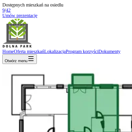
Dostępnych mieszkań na osiedlu
9
/
42
Umów prezentację
Home
Oferta mieszkań
Lokalizacja
Program korzyści
Dokumenty
Otwórz menu