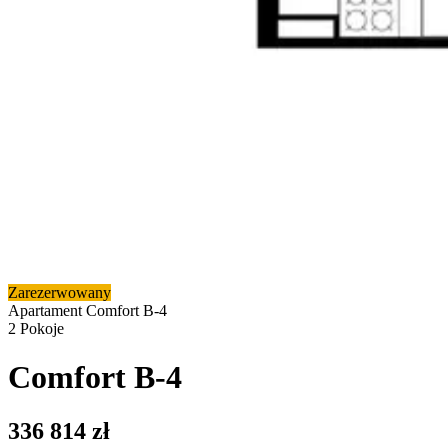
Zarezerwowany
Apartament
Comfort B-4​​​​‌ ‍ ​‍​‍‌‍ ‌ ​‍‌‍‍‌‌‍‌ ‌‍‍‌‌‍ ‍​‍​‍​ ‍‍​‍​‍‌ ​ ‌‍​‌‌‍ ‍‌‍‍‌‌ ‌​‌ ‍‌​‍ ‍‌‍‍‌‌‍ ​‍​‍​‍ ​​‍​‍‌‍‍​‌ ​‍‌‍‌‌‌‍‌‍​‍​‍​ ‍‍​‍​‍​‍ ‌ ​ ‌ ‌​‌ ‌‌‌‍‌​‌‍‍‌‌‍ ​‍ ‌‍‍‌‌‍ ‍‌ ‌​‌‍‌‌‌‍ ‍‌ ‌​​‍ ‌‍‌‌‌‍‌​‌‍‍‌‌ ‌​​‍ ‌‍ ‌‌‍ ‌‍‌​‌‍‌‌​ ‌‌ ​​‌ ​‍‌‍‌‌‌ ​ ‌‍‌‌‌‍ ‍‌ ‌​‌‍​‌‌ ‌​‌‍‍‌‌‍ ‌‍ ‍​ ‍ ‌‍‍‌‌‍‌​​ ‌​ ‌ ​ ​ ​ ​​​ ‍​​ ​ ​ ​ ​ ‌ ​ ‍​​‍ ‌​ ‌‌​ ‌‍‌‍‌​​ ‌​​‍ ‌​ ‌​​ ​ ‌‍‌‌​ ‌ ​‍ ‌​ ‍​​ ‍​‌‍​‌‌‍​‌​‍ ‌‌‍‌​​ ‌‌​ ‍‌​ ​‌​ ​​‌‍‌‍​ ​​​ ​‌​ ‍‌​ ​ ‌‍​ ​ ​​​ ‍ ‌ ‌​‌ ‍‌‌ ​​‌‍‌‌​ ‌‌‍​‌‌ ​​‌‍​‌‌ ​‍‌ ‌​‌‍ ‌‌‍‌‌‌‍ ‍‌ ‌​​ ‍ ‌ ​​‌‍​‌‌ ‌​‌‍‍​​ ‌‌‍ ‍‌‍​‌‌‍ ‌‌‍‌‌​ ‌‍​‍‌‍​‌‌ ​ ‌‍‌‌‌‌‌‌‌ ​‍‌‍ ​​ ‌​‍‌‌​ ​‍‌​‌‍‌ ​ ‌ ‌​‌ ‌‌‌‍‌​‌‍‍‌‌‍ ​‍‌‍‌‍‍‌‌‍‌​​ ‌​ ‌ ​ ​ ​ ​​​ ‍​​ ​ ​ ​ ​ ‌ ​ ‍​​‍ ‌​ ‌‌​ ‌‍‌‍‌​​ ‌​​‍ ‌​ ‌​​ ​ ‌‍‌‌​ ‌ ​‍ ‌​ ‍​​ ‍​‌‍​‌‌‍​‌​‍ ‌‌‍‌​​ ‌‌​ ‍‌​ ​‌​ ​​‌‍‌‍​ ​​​ ​‌​ ‍‌​ ​ ‌‍​ ​ ​​​‍‌‍‌ ‌​‌ ‍‌‌ ​​‌‍‌‌​ ‌‌‍​‌‌ ​​‌‍​‌‌ ​‍‌ ‌​‌‍ ‌‌‍‌‌‌‍ ‍‌ ‌​​‍‌‍‌ ​​‌‍​‌‌ ‌​‌‍‍​​ ‌‌‍ ‍‌‍​‌‌‍ ‌‌‍‌‌​‍‌‍‌ ​​‌‍‌‌‌ ​‍‌ ​ ‌ ​​‌‍‌‌‌‍​ ‌ ‌​‌‍‍‌‌ ‌‍‌‍‌‌​ ‌‌ ​​‌ ‌‌‌‍​‍‌‍ ​‌‍‍‌‌ ​ ‌‍‍​‌‍‌‌‌‍‌​​‍​‍‌ ‌
2
Pokoje
Comfort B-4​​​​‌ ‍ ​‍​‍‌‍ ‌ ​‍‌‍‍‌‌‍‌ ‌‍‍‌‌‍ ‍​‍​‍​ ‍‍​‍​‍‌ ​ ‌‍​‌‌‍ ‍‌‍‍‌‌ ‌​‌ ‍‌​‍ ‍‌‍‍‌‌‍ ​‍​‍​‍ ​​‍​‍‌‍‍​‌ ​‍‌‍‌‌‌‍‌‍​‍​‍​ ‍‍​‍​‍​‍ ‌ ​ ‌ ‌​‌ ‌‌‌‍‌​‌‍‍‌‌‍ ​‍ ‌‍‍‌‌‍ ‍‌ ‌​‌‍‌‌‌‍ ‍‌ ‌​​‍ ‌‍‌‌‌‍‌​‌‍‍‌‌ ‌​​‍ ‌‍ ‌‌‍ ‌‍‌​‌‍‌‌​ ‌‌ ​​‌ ​‍‌‍‌‌‌ ​ ‌‍‌‌‌‍ ‍‌ ‌​‌‍​‌‌ ‌​‌‍‍‌‌‍ ‌‍ ‍​ ‍ ‌‍‍‌‌‍‌​​ ‌​ ‌ ​ ​ ​ ​​​ ‍​​ ​ ​ ​ ​ ‌ ​ ‍​​‍ ‌​ ‌‌​ ‌‍‌‍‌​​ ‌​​‍ ‌​ ‌​​ ​ ‌‍‌‌​ ‌ ​‍ ‌​ ‍​​ ‍​‌‍​‌‌‍​‌​‍ ‌‌‍‌​​ ‌‌​ ‍‌​ ​‌​ ​​‌‍‌‍​ ​​​ ​‌​ ‍‌​ ​ ‌‍​ ​ ​​​ ‍ ‌ ‌​‌ ‍‌‌ ​​‌‍‌‌​ ‌‌‍​‌‌ ​​‌‍​‌‌ ​‍‌ ‌​‌‍ ‌‌‍‌‌‌‍ ‍‌ ‌​​ ‍ ‌ ​​‌‍​‌‌ ‌​‌‍‍​​ ‌‌‍ ‍‌‍​‌‌‍ ‌‌‍‌‌​ ‌‍​‍‌‍​‌‌ ​ ‌‍‌‌‌‌‌‌‌ ​‍‌‍ ​​ ‌​‍‌‌​ ​‍‌​‌‍‌ ​ ‌ ‌​‌ ‌‌‌‍‌​‌‍‍‌‌‍ ​‍‌‍‌‍‍‌‌‍‌​​ ‌​ ‌ ​ ​ ​ ​​​ ‍​​ ​ ​ ​ ​ ‌ ​ ‍​​‍ ‌​ ‌‌​ ‌‍‌‍‌​​ ‌​​‍ ‌​ ‌​​ ​ ‌‍‌‌​ ‌ ​‍ ‌​ ‍​​ ‍​‌‍​‌‌‍​‌​‍ ‌‌‍‌​​ ‌‌​ ‍‌​ ​‌​ ​​‌‍‌‍​ ​​​ ​‌​ ‍‌​ ​ ‌‍​ ​ ​​​‍‌‍‌ ‌​‌ ‍‌‌ ​​‌‍‌‌​ ‌‌‍​‌‌ ​​‌‍​‌‌ ​‍‌ ‌​‌‍ ‌‌‍‌‌‌‍ ‍‌ ‌​​‍‌‍‌ ​​‌‍​‌‌ ‌​‌‍‍​​ ‌‌‍ ‍‌‍​‌‌‍ ‌‌‍‌‌​‍‌‍‌ ​​‌‍‌‌‌ ​‍‌ ​ ‌ ​​‌‍‌‌‌‍​ ‌ ‌​‌‍‍‌‌ ‌‍‌‍‌‌​ ‌‌ ​​‌ ‌‌‌‍​‍‌‍ ​‌‍‍‌‌ ​ ‌‍‍​‌‍‌‌‌‍‌​​‍​‍‌ ‌
336 814
zł