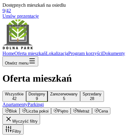
Dostępnych mieszkań na osiedlu
9
/
42
Umów prezentację
Home
Oferta mieszkań
Lokalizacja
Program korzyści
Dokumenty
Otwórz menu
Oferta mieszkań
Wszystkie
Dostępny
Zarezerwowany
Sprzedany
42
9
5
28
Apartamenty
Parkingi
Blok
Liczba pokoi
Piętro
Metraż
Cena
Wyczyść filtry
Filtry