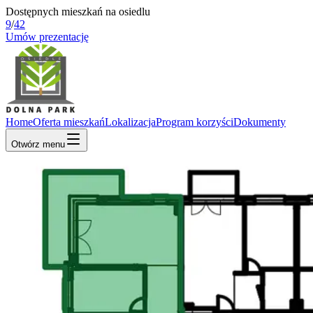
Dostępnych mieszkań na osiedlu
9
/
42
Umów prezentację
Home
Oferta mieszkań
Lokalizacja
Program korzyści
Dokumenty
Otwórz menu