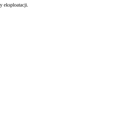
‌‍‌‌‌‍ ‍‌ ‌​‌​‍‌‌ ‌​‌‍‌‌‌‍ ‌​‍‌‍‌ ​​‌‍​‌‌ ‌​‌‍‍​​ ‌‌‍‌​‌‍‌‌‌ ​ ‌‍​ ‌ ​‍‌‍‍‌‌ ​​‌ ‌​‌‍‍‌‌‍ ‌‍ ‍​‍‌‍‌ ​​‌‍‌‌‌ ​‍‌ ​ ‌ ​​‌‍‌‌‌‍​ ‌ ‌​‌‍‍‌‌ ‌‍‌‍‌‌​ ‌‌ ​​‌ ‌‌‌‍​‍‌‍ ​‌‍‍‌‌ ​ ‌‍‍​‌‍‌‌‌‍‌​​‍​‍‌ ‌