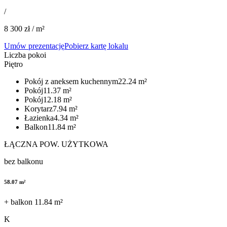
/
8 300
zł / m²
Umów prezentację
Pobierz kartę lokalu
Liczba pokoi
Piętro
Pokój z aneksem kuchennym​​​​‌ ‍ ​‍​‍‌‍ ‌ ​‍‌‍‍‌‌‍‌ ‌‍‍‌‌‍ ‍​‍​‍​ ‍‍​‍​‍‌ ​ ‌‍​‌‌‍ ‍‌‍‍‌‌ ‌​‌ ‍‌​‍ ‍‌‍‍‌‌‍ ​‍​‍​‍ ​​‍​‍‌‍‍​‌ ​‍‌‍‌‌‌‍‌‍​‍​‍​ ‍‍​‍​‍​‍ ‌ ​ ‌ ‌​‌ ‌‌‌‍‌​‌‍‍‌‌‍ ​‍ ‌‍‍‌‌‍ ‍‌ ‌​‌‍‌‌‌‍ ‍‌ ‌​​‍ ‌‍‌‌‌‍‌​‌‍‍‌‌ ‌​​‍ ‌‍ ‌‌‍ ‌‍‌​‌‍‌‌​ ‌‌ ​​‌ ​‍‌‍‌‌‌ ​ ‌‍‌‌‌‍ ‍‌ ‌​‌‍​‌‌ ‌​‌‍‍‌‌‍ ‌‍ ‍​ ‍ ‌‍‍‌‌‍‌​​ ‌​ ​‌​ ​‍‌‍‌​‌‍​‍​ ‌​​ ‍‌‌‍‌​​ ‍​​‍ ‌‌‍​‌​ ‌‍​ ‌‌‌‍‌‌​‍ ‌​ ‌​‌‍​‍​ ​​​ ‌‍​‍ ‌​ ‍​​ ‌‌‌‍‌‍​ ‌‍​‍ ‌​ ​‌​ ​ ​ ‌ ​ ‌‌​ ‌​​ ‌​​ ​​​ ‌​‌‍‌‌‌‍​‌‌‍‌​​ ‌‍​ ‍ ‌ ‌​‌ ‍‌‌ ​​‌‍‌‌​ ‌‌‍​‌‌ ​​‌‍​‌‌ ​‍‌ ‌​‌‍ ‌‌‍‌‌‌‍ ‍‌ ‌​​ ‍ ‌ ​​‌‍​‌‌ ‌​‌‍‍​​ ‌‌ ​‍‌‍ ‌‍ ‌‍ ‌‌ ​ ‌​‌​‌‍‌‌‌ ‌​‌‍​‌‌‍‍‌‌‍ ​‌ ​ ​‍‌‌​ ‌‌‌​​‍‌‌ ‌‍‍ ‌‍‌‌‌ ‍‌​‍‌‌​ ​ ‌​‌​​‍‌‌​ ​ ‌​‌​​‍‌‌​ ​‍​ ​‍​ ​‌‌‍‌​‌‍‌‍‌‍‌‌​ ‍‌​ ​ ​ ​​‌‍‌​​ ‌ ‌‍‌​‌‍​‍‌‍‌‍​‍‌‌​ ​‍​ ​‍​‍‌‌​ ‌‌‌​‌​​‍ ‍‌‍ ‍‌‍​‌‌‍ ‌‌‍‌‌​ ‌‍​‍‌‍​‌‌ ​ ‌‍‌‌‌‌‌‌‌ ​‍‌‍ ​​ ‌​‍‌‌​ ​‍‌​‌‍‌ ​ ‌ ‌​‌ ‌‌‌‍‌​‌‍‍‌‌‍ ​‍‌‍‌‍‍‌‌‍‌​​ ‌​ ​‌​ ​‍‌‍‌​‌‍​‍​ ‌​​ ‍‌‌‍‌​​ ‍​​‍ ‌‌‍​‌​ ‌‍​ ‌‌‌‍‌‌​‍ ‌​ ‌​‌‍​‍​ ​​​ ‌‍​‍ ‌​ ‍​​ ‌‌‌‍‌‍​ ‌‍​‍ ‌​ ​‌​ ​ ​ ‌ ​ ‌‌​ ‌​​ ‌​​ ​​​ ‌​‌‍‌‌‌‍​‌‌‍‌​​ ‌‍​‍‌‍‌ ‌​‌ ‍‌‌ ​​‌‍‌‌​ ‌‌‍​‌‌ ​​‌‍​‌‌ ​‍‌ ‌​‌‍ ‌‌‍‌‌‌‍ ‍‌ ‌​​‍‌‍‌ ​​‌‍​‌‌ ‌​‌‍‍​​ ‌‌ ​‍‌‍ ‌‍ ‌‍ ‌‌ ​ ‌​‌​‌‍‌‌‌ ‌​‌‍​‌‌‍‍‌‌‍ ​‌ ​ ​‍‌‌​ ‌‌‌​​‍‌‌ ‌‍‍ ‌‍‌‌‌ ‍‌​‍‌‌​ ​ ‌​‌​​‍‌‌​ ​ ‌​‌​​‍‌‌​ ​‍​ ​‍​ ​‌‌‍‌​‌‍‌‍‌‍‌‌​ ‍‌​ ​ ​ ​​‌‍‌​​ ‌ ‌‍‌​‌‍​‍‌‍‌‍​‍‌‌​ ​‍​ ​‍​‍‌‌​ ‌‌‌​‌​​‍ ‍‌‍ ‍‌‍​‌‌‍ ‌‌‍‌‌​‍‌‍‌ ​​‌‍‌‌‌ ​‍‌ ​ ‌ ​​‌‍‌‌‌‍​ ‌ ‌​‌‍‍‌‌ ‌‍‌‍‌‌​ ‌‌ ​​‌ ‌‌‌‍​‍‌‍ ​‌‍‍‌‌ ​ ‌‍‍​‌‍‌‌‌‍‌​​‍​‍‌ ‌
22.24
m²
Pokój​​​​‌ ‍ ​‍​‍‌‍ ‌ ​‍‌‍‍‌‌‍‌ ‌‍‍‌‌‍ ‍​‍​‍​ ‍‍​‍​‍‌ ​ ‌‍​‌‌‍ ‍‌‍‍‌‌ ‌​‌ ‍‌​‍ ‍‌‍‍‌‌‍ ​‍​‍​‍ ​​‍​‍‌‍‍​‌ ​‍‌‍‌‌‌‍‌‍​‍​‍​ ‍‍​‍​‍​‍ ‌ ​ ‌ ‌​‌ ‌‌‌‍‌​‌‍‍‌‌‍ ​‍ ‌‍‍‌‌‍ ‍‌ ‌​‌‍‌‌‌‍ ‍‌ ‌​​‍ ‌‍‌‌‌‍‌​‌‍‍‌‌ ‌​​‍ ‌‍ ‌‌‍ ‌‍‌​‌‍‌‌​ ‌‌ ​​‌ ​‍‌‍‌‌‌ ​ ‌‍‌‌‌‍ ‍‌ ‌​‌‍​‌‌ ‌​‌‍‍‌‌‍ ‌‍ ‍​ ‍ ‌‍‍‌‌‍‌​​ ‌​ ​‌​ ​‍‌‍‌​‌‍​‍​ ‌​​ ‍‌‌‍‌​​ ‍​​‍ ‌‌‍​‌​ ‌‍​ ‌‌‌‍‌‌​‍ ‌​ ‌​‌‍​‍​ ​​​ ‌‍​‍ ‌​ ‍​​ ‌‌‌‍‌‍​ ‌‍​‍ ‌​ ​‌​ ​ ​ ‌ ​ ‌‌​ ‌​​ ‌​​ ​​​ ‌​‌‍‌‌‌‍​‌‌‍‌​​ ‌‍​ ‍ ‌ ‌​‌ ‍‌‌ ​​‌‍‌‌​ ‌‌‍​‌‌ ​​‌‍​‌‌ ​‍‌ ‌​‌‍ ‌‌‍‌‌‌‍ ‍‌ ‌​​ ‍ ‌ ​​‌‍​‌‌ ‌​‌‍‍​​ ‌‌ ​‍‌‍ ‌‍ ‌‍ ‌‌ ​ ‌​‌​‌‍‌‌‌ ‌​‌‍​‌‌‍‍‌‌‍ ​‌ ​ ​‍‌‌​ ‌‌‌​​‍‌‌ ‌‍‍ ‌‍‌‌‌ ‍‌​‍‌‌​ ​ ‌​‌​​‍‌‌​ ​ ‌​‌​​‍‌‌​ ​‍​ ​‍‌‍‌​​ ‌‌​ ​‌​ ​‍​ ‍​​ ​​​ ​ ​ ​‌​ ​ ​ ‌‍‌‍‌‌‌‍​ ​‍‌‌​ ​‍​ ​‍​‍‌‌​ ‌‌‌​‌​​‍ ‍‌‍ ‍‌‍​‌‌‍ ‌‌‍‌‌​ ‌‍​‍‌‍​‌‌ ​ ‌‍‌‌‌‌‌‌‌ ​‍‌‍ ​​ ‌​‍‌‌​ ​‍‌​‌‍‌ ​ ‌ ‌​‌ ‌‌‌‍‌​‌‍‍‌‌‍ ​‍‌‍‌‍‍‌‌‍‌​​ ‌​ ​‌​ ​‍‌‍‌​‌‍​‍​ ‌​​ ‍‌‌‍‌​​ ‍​​‍ ‌‌‍​‌​ ‌‍​ ‌‌‌‍‌‌​‍ ‌​ ‌​‌‍​‍​ ​​​ ‌‍​‍ ‌​ ‍​​ ‌‌‌‍‌‍​ ‌‍​‍ ‌​ ​‌​ ​ ​ ‌ ​ ‌‌​ ‌​​ ‌​​ ​​​ ‌​‌‍‌‌‌‍​‌‌‍‌​​ ‌‍​‍‌‍‌ ‌​‌ ‍‌‌ ​​‌‍‌‌​ ‌‌‍​‌‌ ​​‌‍​‌‌ ​‍‌ ‌​‌‍ ‌‌‍‌‌‌‍ ‍‌ ‌​​‍‌‍‌ ​​‌‍​‌‌ ‌​‌‍‍​​ ‌‌ ​‍‌‍ ‌‍ ‌‍ ‌‌ ​ ‌​‌​‌‍‌‌‌ ‌​‌‍​‌‌‍‍‌‌‍ ​‌ ​ ​‍‌‌​ ‌‌‌​​‍‌‌ ‌‍‍ ‌‍‌‌‌ ‍‌​‍‌‌​ ​ ‌​‌​​‍‌‌​ ​ ‌​‌​​‍‌‌​ ​‍​ ​‍‌‍‌​​ ‌‌​ ​‌​ ​‍​ ‍​​ ​​​ ​ ​ ​‌​ ​ ​ ‌‍‌‍‌‌‌‍​ ​‍‌‌​ ​‍​ ​‍​‍‌‌​ ‌‌‌​‌​​‍ ‍‌‍ ‍‌‍​‌‌‍ ‌‌‍‌‌​‍‌‍‌ ​​‌‍‌‌‌ ​‍‌ ​ ‌ ​​‌‍‌‌‌‍​ ‌ ‌​‌‍‍‌‌ ‌‍‌‍‌‌​ ‌‌ ​​‌ ‌‌‌‍​‍‌‍ ​‌‍‍‌‌ ​ ‌‍‍​‌‍‌‌‌‍‌​​‍​‍‌ ‌
11.37
m²
Pokój​​​​‌ ‍ ​‍​‍‌‍ ‌ ​‍‌‍‍‌‌‍‌ ‌‍‍‌‌‍ ‍​‍​‍​ ‍‍​‍​‍‌ ​ ‌‍​‌‌‍ ‍‌‍‍‌‌ ‌​‌ ‍‌​‍ ‍‌‍‍‌‌‍ ​‍​‍​‍ ​​‍​‍‌‍‍​‌ ​‍‌‍‌‌‌‍‌‍​‍​‍​ ‍‍​‍​‍​‍ ‌ ​ ‌ ‌​‌ ‌‌‌‍‌​‌‍‍‌‌‍ ​‍ ‌‍‍‌‌‍ ‍‌ ‌​‌‍‌‌‌‍ ‍‌ ‌​​‍ ‌‍‌‌‌‍‌​‌‍‍‌‌ ‌​​‍ ‌‍ ‌‌‍ ‌‍‌​‌‍‌‌​ ‌‌ ​​‌ ​‍‌‍‌‌‌ ​ ‌‍‌‌‌‍ ‍‌ ‌​‌‍​‌‌ ‌​‌‍‍‌‌‍ ‌‍ ‍​ ‍ ‌‍‍‌‌‍‌​​ ‌​ ​‌​ ​‍‌‍‌​‌‍​‍​ ‌​​ ‍‌‌‍‌​​ ‍​​‍ ‌‌‍​‌​ ‌‍​ ‌‌‌‍‌‌​‍ ‌​ ‌​‌‍​‍​ ​​​ ‌‍​‍ ‌​ ‍​​ ‌‌‌‍‌‍​ ‌‍​‍ ‌​ ​‌​ ​ ​ ‌ ​ ‌‌​ ‌​​ ‌​​ ​​​ ‌​‌‍‌‌‌‍​‌‌‍‌​​ ‌‍​ ‍ ‌ ‌​‌ ‍‌‌ ​​‌‍‌‌​ ‌‌‍​‌‌ ​​‌‍​‌‌ ​‍‌ ‌​‌‍ ‌‌‍‌‌‌‍ ‍‌ ‌​​ ‍ ‌ ​​‌‍​‌‌ ‌​‌‍‍​​ ‌‌ ​‍‌‍ ‌‍ ‌‍ ‌‌ ​ ‌​‌​‌‍‌‌‌ ‌​‌‍​‌‌‍‍‌‌‍ ​‌ ​ ​‍‌‌​ ‌‌‌​​‍‌‌ ‌‍‍ ‌‍‌‌‌ ‍‌​‍‌‌​ ​ ‌​‌​​‍‌‌​ ​ ‌​‌​​‍‌‌​ ​‍​ ​‍​ ‍‌​ ‌‍​ ‌‌‌‍​‌​ ​‍​ ​‍‌‍‌​​ ​ ​ ‌‍​ ‍‌‌‍​‌​ ‍‌​‍‌‌​ ​‍​ ​‍​‍‌‌​ ‌‌‌​‌​​‍ ‍‌‍ ‍‌‍​‌‌‍ ‌‌‍‌‌​ ‌‍​‍‌‍​‌‌ ​ ‌‍‌‌‌‌‌‌‌ ​‍‌‍ ​​ ‌​‍‌‌​ ​‍‌​‌‍‌ ​ ‌ ‌​‌ ‌‌‌‍‌​‌‍‍‌‌‍ ​‍‌‍‌‍‍‌‌‍‌​​ ‌​ ​‌​ ​‍‌‍‌​‌‍​‍​ ‌​​ ‍‌‌‍‌​​ ‍​​‍ ‌‌‍​‌​ ‌‍​ ‌‌‌‍‌‌​‍ ‌​ ‌​‌‍​‍​ ​​​ ‌‍​‍ ‌​ ‍​​ ‌‌‌‍‌‍​ ‌‍​‍ ‌​ ​‌​ ​ ​ ‌ ​ ‌‌​ ‌​​ ‌​​ ​​​ ‌​‌‍‌‌‌‍​‌‌‍‌​​ ‌‍​‍‌‍‌ ‌​‌ ‍‌‌ ​​‌‍‌‌​ ‌‌‍​‌‌ ​​‌‍​‌‌ ​‍‌ ‌​‌‍ ‌‌‍‌‌‌‍ ‍‌ ‌​​‍‌‍‌ ​​‌‍​‌‌ ‌​‌‍‍​​ ‌‌ ​‍‌‍ ‌‍ ‌‍ ‌‌ ​ ‌​‌​‌‍‌‌‌ ‌​‌‍​‌‌‍‍‌‌‍ ​‌ ​ ​‍‌‌​ ‌‌‌​​‍‌‌ ‌‍‍ ‌‍‌‌‌ ‍‌​‍‌‌​ ​ ‌​‌​​‍‌‌​ ​ ‌​‌​​‍‌‌​ ​‍​ ​‍​ ‍‌​ ‌‍​ ‌‌‌‍​‌​ ​‍​ ​‍‌‍‌​​ ​ ​ ‌‍​ ‍‌‌‍​‌​ ‍‌​‍‌‌​ ​‍​ ​‍​‍‌‌​ ‌‌‌​‌​​‍ ‍‌‍ ‍‌‍​‌‌‍ ‌‌‍‌‌​‍‌‍‌ ​​‌‍‌‌‌ ​‍‌ ​ ‌ ​​‌‍‌‌‌‍​ ‌ ‌​‌‍‍‌‌ ‌‍‌‍‌‌​ ‌‌ ​​‌ ‌‌‌‍​‍‌‍ ​‌‍‍‌‌ ​ ‌‍‍​‌‍‌‌‌‍‌​​‍​‍‌ ‌
12.18
m²
Korytarz​​​​‌ ‍ ​‍​‍‌‍ ‌ ​‍‌‍‍‌‌‍‌ ‌‍‍‌‌‍ ‍​‍​‍​ ‍‍​‍​‍‌ ​ ‌‍​‌‌‍ ‍‌‍‍‌‌ ‌​‌ ‍‌​‍ ‍‌‍‍‌‌‍ ​‍​‍​‍ ​​‍​‍‌‍‍​‌ ​‍‌‍‌‌‌‍‌‍​‍​‍​ ‍‍​‍​‍​‍ ‌ ​ ‌ ‌​‌ ‌‌‌‍‌​‌‍‍‌‌‍ ​‍ ‌‍‍‌‌‍ ‍‌ ‌​‌‍‌‌‌‍ ‍‌ ‌​​‍ ‌‍‌‌‌‍‌​‌‍‍‌‌ ‌​​‍ ‌‍ ‌‌‍ ‌‍‌​‌‍‌‌​ ‌‌ ​​‌ ​‍‌‍‌‌‌ ​ ‌‍‌‌‌‍ ‍‌ ‌​‌‍​‌‌ ‌​‌‍‍‌‌‍ ‌‍ ‍​ ‍ ‌‍‍‌‌‍‌​​ ‌​ ​‌​ ​‍‌‍‌​‌‍​‍​ ‌​​ ‍‌‌‍‌​​ ‍​​‍ ‌‌‍​‌​ ‌‍​ ‌‌‌‍‌‌​‍ ‌​ ‌​‌‍​‍​ ​​​ ‌‍​‍ ‌​ ‍​​ ‌‌‌‍‌‍​ ‌‍​‍ ‌​ ​‌​ ​ ​ ‌ ​ ‌‌​ ‌​​ ‌​​ ​​​ ‌​‌‍‌‌‌‍​‌‌‍‌​​ ‌‍​ ‍ ‌ ‌​‌ ‍‌‌ ​​‌‍‌‌​ ‌‌‍​‌‌ ​​‌‍​‌‌ ​‍‌ ‌​‌‍ ‌‌‍‌‌‌‍ ‍‌ ‌​​ ‍ ‌ ​​‌‍​‌‌ ‌​‌‍‍​​ ‌‌ ​‍‌‍ ‌‍ ‌‍ ‌‌ ​ ‌​‌​‌‍‌‌‌ ‌​‌‍​‌‌‍‍‌‌‍ ​‌ ​ ​‍‌‌​ ‌‌‌​​‍‌‌ ‌‍‍ ‌‍‌‌‌ ‍‌​‍‌‌​ ​ ‌​‌​​‍‌‌​ ​ ‌​‌​​‍‌‌​ ​‍​ ​‍​ ‌‌‌‍​‌​ ​ ​ ‍​‌‍​ ‌‍​‌​ ‌ ​ ‌‌‌‍​ ​ ‍​‌‍‌​​ ‍​​‍‌‌​ ​‍​ ​‍​‍‌‌​ ‌‌‌​‌​​‍ ‍‌‍ ‍‌‍​‌‌‍ ‌‌‍‌‌​ ‌‍​‍‌‍​‌‌ ​ ‌‍‌‌‌‌‌‌‌ ​‍‌‍ ​​ ‌​‍‌‌​ ​‍‌​‌‍‌ ​ ‌ ‌​‌ ‌‌‌‍‌​‌‍‍‌‌‍ ​‍‌‍‌‍‍‌‌‍‌​​ ‌​ ​‌​ ​‍‌‍‌​‌‍​‍​ ‌​​ ‍‌‌‍‌​​ ‍​​‍ ‌‌‍​‌​ ‌‍​ ‌‌‌‍‌‌​‍ ‌​ ‌​‌‍​‍​ ​​​ ‌‍​‍ ‌​ ‍​​ ‌‌‌‍‌‍​ ‌‍​‍ ‌​ ​‌​ ​ ​ ‌ ​ ‌‌​ ‌​​ ‌​​ ​​​ ‌​‌‍‌‌‌‍​‌‌‍‌​​ ‌‍​‍‌‍‌ ‌​‌ ‍‌‌ ​​‌‍‌‌​ ‌‌‍​‌‌ ​​‌‍​‌‌ ​‍‌ ‌​‌‍ ‌‌‍‌‌‌‍ ‍‌ ‌​​‍‌‍‌ ​​‌‍​‌‌ ‌​‌‍‍​​ ‌‌ ​‍‌‍ ‌‍ ‌‍ ‌‌ ​ ‌​‌​‌‍‌‌‌ ‌​‌‍​‌‌‍‍‌‌‍ ​‌ ​ ​‍‌‌​ ‌‌‌​​‍‌‌ ‌‍‍ ‌‍‌‌‌ ‍‌​‍‌‌​ ​ ‌​‌​​‍‌‌​ ​ ‌​‌​​‍‌‌​ ​‍​ ​‍​ ‌‌‌‍​‌​ ​ ​ ‍​‌‍​ ‌‍​‌​ ‌ ​ ‌‌‌‍​ ​ ‍​‌‍‌​​ ‍​​‍‌‌​ ​‍​ ​‍​‍‌‌​ ‌‌‌​‌​​‍ ‍‌‍ ‍‌‍​‌‌‍ ‌‌‍‌‌​‍‌‍‌ ​​‌‍‌‌‌ ​‍‌ ​ ‌ ​​‌‍‌‌‌‍​ ‌ ‌​‌‍‍‌‌ ‌‍‌‍‌‌​ ‌‌ ​​‌ ‌‌‌‍​‍‌‍ ​‌‍‍‌‌ ​ ‌‍‍​‌‍‌‌‌‍‌​​‍​‍‌ ‌
7.94
m²
Łazienka​​​​‌ ‍ ​‍​‍‌‍ ‌ ​‍‌‍‍‌‌‍‌ ‌‍‍‌‌‍ ‍​‍​‍​ ‍‍​‍​‍‌ ​ ‌‍​‌‌‍ ‍‌‍‍‌‌ ‌​‌ ‍‌​‍ ‍‌‍‍‌‌‍ ​‍​‍​‍ ​​‍​‍‌‍‍​‌ ​‍‌‍‌‌‌‍‌‍​‍​‍​ ‍‍​‍​‍​‍ ‌ ​ ‌ ‌​‌ ‌‌‌‍‌​‌‍‍‌‌‍ ​‍ ‌‍‍‌‌‍ ‍‌ ‌​‌‍‌‌‌‍ ‍‌ ‌​​‍ ‌‍‌‌‌‍‌​‌‍‍‌‌ ‌​​‍ ‌‍ ‌‌‍ ‌‍‌​‌‍‌‌​ ‌‌ ​​‌ ​‍‌‍‌‌‌ ​ ‌‍‌‌‌‍ ‍‌ ‌​‌‍​‌‌ ‌​‌‍‍‌‌‍ ‌‍ ‍​ ‍ ‌‍‍‌‌‍‌​​ ‌​ ​‌​ ​‍‌‍‌​‌‍​‍​ ‌​​ ‍‌‌‍‌​​ ‍​​‍ ‌‌‍​‌​ ‌‍​ ‌‌‌‍‌‌​‍ ‌​ ‌​‌‍​‍​ ​​​ ‌‍​‍ ‌​ ‍​​ ‌‌‌‍‌‍​ ‌‍​‍ ‌​ ​‌​ ​ ​ ‌ ​ ‌‌​ ‌​​ ‌​​ ​​​ ‌​‌‍‌‌‌‍​‌‌‍‌​​ ‌‍​ ‍ ‌ ‌​‌ ‍‌‌ ​​‌‍‌‌​ ‌‌‍​‌‌ ​​‌‍​‌‌ ​‍‌ ‌​‌‍ ‌‌‍‌‌‌‍ ‍‌ ‌​​ ‍ ‌ ​​‌‍​‌‌ ‌​‌‍‍​​ ‌‌ ​‍‌‍ ‌‍ ‌‍ ‌‌ ​ ‌​‌​‌‍‌‌‌ ‌​‌‍​‌‌‍‍‌‌‍ ​‌ ​ ​‍‌‌​ ‌‌‌​​‍‌‌ ‌‍‍ ‌‍‌‌‌ ‍‌​‍‌‌​ ​ ‌​‌​​‍‌‌​ ​ ‌​‌​​‍‌‌​ ​‍​ ​‍‌‍‌​‌‍​ ​ ‍​‌‍‌‌‌‍​‍‌‍​ ‌‍​‍​ ‍‌​ ‌‍​ ​‌​ ‌ ​ ​​​‍‌‌​ ​‍​ ​‍​‍‌‌​ ‌‌‌​‌​​‍ ‍‌‍ ‍‌‍​‌‌‍ ‌‌‍‌‌​ ‌‍​‍‌‍​‌‌ ​ ‌‍‌‌‌‌‌‌‌ ​‍‌‍ ​​ ‌​‍‌‌​ ​‍‌​‌‍‌ ​ ‌ ‌​‌ ‌‌‌‍‌​‌‍‍‌‌‍ ​‍‌‍‌‍‍‌‌‍‌​​ ‌​ ​‌​ ​‍‌‍‌​‌‍​‍​ ‌​​ ‍‌‌‍‌​​ ‍​​‍ ‌‌‍​‌​ ‌‍​ ‌‌‌‍‌‌​‍ ‌​ ‌​‌‍​‍​ ​​​ ‌‍​‍ ‌​ ‍​​ ‌‌‌‍‌‍​ ‌‍​‍ ‌​ ​‌​ ​ ​ ‌ ​ ‌‌​ ‌​​ ‌​​ ​​​ ‌​‌‍‌‌‌‍​‌‌‍‌​​ ‌‍​‍‌‍‌ ‌​‌ ‍‌‌ ​​‌‍‌‌​ ‌‌‍​‌‌ ​​‌‍​‌‌ ​‍‌ ‌​‌‍ ‌‌‍‌‌‌‍ ‍‌ ‌​​‍‌‍‌ ​​‌‍​‌‌ ‌​‌‍‍​​ ‌‌ ​‍‌‍ ‌‍ ‌‍ ‌‌ ​ ‌​‌​‌‍‌‌‌ ‌​‌‍​‌‌‍‍‌‌‍ ​‌ ​ ​‍‌‌​ ‌‌‌​​‍‌‌ ‌‍‍ ‌‍‌‌‌ ‍‌​‍‌‌​ ​ ‌​‌​​‍‌‌​ ​ ‌​‌​​‍‌‌​ ​‍​ ​‍‌‍‌​‌‍​ ​ ‍​‌‍‌‌‌‍​‍‌‍​ ‌‍​‍​ ‍‌​ ‌‍​ ​‌​ ‌ ​ ​​​‍‌‌​ ​‍​ ​‍​‍‌‌​ ‌‌‌​‌​​‍ ‍‌‍ ‍‌‍​‌‌‍ ‌‌‍‌‌​‍‌‍‌ ​​‌‍‌‌‌ ​‍‌ ​ ‌ ​​‌‍‌‌‌‍​ ‌ ‌​‌‍‍‌‌ ‌‍‌‍‌‌​ ‌‌ ​​‌ ‌‌‌‍​‍‌‍ ​‌‍‍‌‌ ​ ‌‍‍​‌‍‌‌‌‍‌​​‍​‍‌ ‌
4.34
m²
Balkon​​​​‌ ‍ ​‍​‍‌‍ ‌ ​‍‌‍‍‌‌‍‌ ‌‍‍‌‌‍ ‍​‍​‍​ ‍‍​‍​‍‌ ​ ‌‍​‌‌‍ ‍‌‍‍‌‌ ‌​‌ ‍‌​‍ ‍‌‍‍‌‌‍ ​‍​‍​‍ ​​‍​‍‌‍‍​‌ ​‍‌‍‌‌‌‍‌‍​‍​‍​ ‍‍​‍​‍​‍ ‌ ​ ‌ ‌​‌ ‌‌‌‍‌​‌‍‍‌‌‍ ​‍ ‌‍‍‌‌‍ ‍‌ ‌​‌‍‌‌‌‍ ‍‌ ‌​​‍ ‌‍‌‌‌‍‌​‌‍‍‌‌ ‌​​‍ ‌‍ ‌‌‍ ‌‍‌​‌‍‌‌​ ‌‌ ​​‌ ​‍‌‍‌‌‌ ​ ‌‍‌‌‌‍ ‍‌ ‌​‌‍​‌‌ ‌​‌‍‍‌‌‍ ‌‍ ‍​ ‍ ‌‍‍‌‌‍‌​​ ‌​ ​‌​ ​‍‌‍‌​‌‍​‍​ ‌​​ ‍‌‌‍‌​​ ‍​​‍ ‌‌‍​‌​ ‌‍​ ‌‌‌‍‌‌​‍ ‌​ ‌​‌‍​‍​ ​​​ ‌‍​‍ ‌​ ‍​​ ‌‌‌‍‌‍​ ‌‍​‍ ‌​ ​‌​ ​ ​ ‌ ​ ‌‌​ ‌​​ ‌​​ ​​​ ‌​‌‍‌‌‌‍​‌‌‍‌​​ ‌‍​ ‍ ‌ ‌​‌ ‍‌‌ ​​‌‍‌‌​ ‌‌‍​‌‌ ​​‌‍​‌‌ ​‍‌ ‌​‌‍ ‌‌‍‌‌‌‍ ‍‌ ‌​​ ‍ ‌ ​​‌‍​‌‌ ‌​‌‍‍​​ ‌‌ ​‍‌‍ ‌‍ ‌‍ ‌‌ ​ ‌​‌​‌‍‌‌‌ ‌​‌‍​‌‌‍‍‌‌‍ ​‌ ​ ​‍‌‌​ ‌‌‌​​‍‌‌ ‌‍‍ ‌‍‌‌‌ ‍‌​‍‌‌​ ​ ‌​‌​​‍‌‌​ ​ ‌​‌​​‍‌‌​ ​‍​ ​‍​ ‌​‌‍‌‌​ ​ ​ ‌​​ ‌‌​ ‌ ​ ​​​ ‍​‌‍​ ​ ​‌​ ‌‌​ ‌‌​‍‌‌​ ​‍​ ​‍​‍‌‌​ ‌‌‌​‌​​‍ ‍‌‍ ‍‌‍​‌‌‍ ‌‌‍‌‌​ ‌‍​‍‌‍​‌‌ ​ ‌‍‌‌‌‌‌‌‌ ​‍‌‍ ​​ ‌​‍‌‌​ ​‍‌​‌‍‌ ​ ‌ ‌​‌ ‌‌‌‍‌​‌‍‍‌‌‍ ​‍‌‍‌‍‍‌‌‍‌​​ ‌​ ​‌​ ​‍‌‍‌​‌‍​‍​ ‌​​ ‍‌‌‍‌​​ ‍​​‍ ‌‌‍​‌​ ‌‍​ ‌‌‌‍‌‌​‍ ‌​ ‌​‌‍​‍​ ​​​ ‌‍​‍ ‌​ ‍​​ ‌‌‌‍‌‍​ ‌‍​‍ ‌​ ​‌​ ​ ​ ‌ ​ ‌‌​ ‌​​ ‌​​ ​​​ ‌​‌‍‌‌‌‍​‌‌‍‌​​ ‌‍​‍‌‍‌ ‌​‌ ‍‌‌ ​​‌‍‌‌​ ‌‌‍​‌‌ ​​‌‍​‌‌ ​‍‌ ‌​‌‍ ‌‌‍‌‌‌‍ ‍‌ ‌​​‍‌‍‌ ​​‌‍​‌‌ ‌​‌‍‍​​ ‌‌ ​‍‌‍ ‌‍ ‌‍ ‌‌ ​ ‌​‌​‌‍‌‌‌ ‌​‌‍​‌‌‍‍‌‌‍ ​‌ ​ ​‍‌‌​ ‌‌‌​​‍‌‌ ‌‍‍ ‌‍‌‌‌ ‍‌​‍‌‌​ ​ ‌​‌​​‍‌‌​ ​ ‌​‌​​‍‌‌​ ​‍​ ​‍​ ‌​‌‍‌‌​ ​ ​ ‌​​ ‌‌​ ‌ ​ ​​​ ‍​‌‍​ ​ ​‌​ ‌‌​ ‌‌​‍‌‌​ ​‍​ ​‍​‍‌‌​ ‌‌‌​‌​​‍ ‍‌‍ ‍‌‍​‌‌‍ ‌‌‍‌‌​‍‌‍‌ ​​‌‍‌‌‌ ​‍‌ ​ ‌ ​​‌‍‌‌‌‍​ ‌ ‌​‌‍‍‌‌ ‌‍‌‍‌‌​ ‌‌ ​​‌ ‌‌‌‍​‍‌‍ ​‌‍‍‌‌ ​ ‌‍‍​‌‍‌‌‌‍‌​​‍​‍‌ ‌
11.84
m²
ŁĄCZNA POW. UŻYTKOWA
bez balkonu
58.07
m²
+ balkon
11.84
m²
K