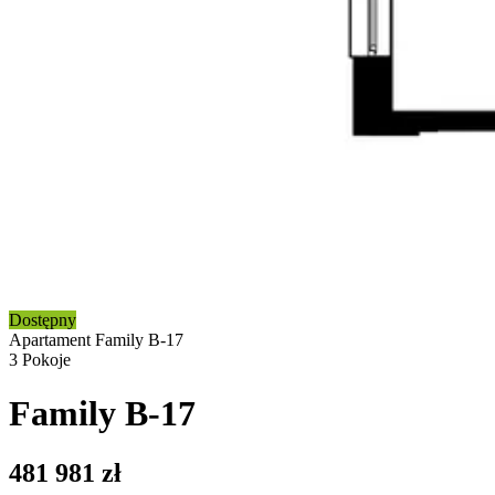
Dostępny
Apartament
Family B-17​​​​‌ ‍ ​‍​‍‌‍ ‌ ​‍‌‍‍‌‌‍‌ ‌‍‍‌‌‍ ‍​‍​‍​ ‍‍​‍​‍‌ ​ ‌‍​‌‌‍ ‍‌‍‍‌‌ ‌​‌ ‍‌​‍ ‍‌‍‍‌‌‍ ​‍​‍​‍ ​​‍​‍‌‍‍​‌ ​‍‌‍‌‌‌‍‌‍​‍​‍​ ‍‍​‍​‍​‍ ‌ ​ ‌ ‌​‌ ‌‌‌‍‌​‌‍‍‌‌‍ ​‍ ‌‍‍‌‌‍ ‍‌ ‌​‌‍‌‌‌‍ ‍‌ ‌​​‍ ‌‍‌‌‌‍‌​‌‍‍‌‌ ‌​​‍ ‌‍ ‌‌‍ ‌‍‌​‌‍‌‌​ ‌‌ ​​‌ ​‍‌‍‌‌‌ ​ ‌‍‌‌‌‍ ‍‌ ‌​‌‍​‌‌ ‌​‌‍‍‌‌‍ ‌‍ ‍​ ‍ ‌‍‍‌‌‍‌​​ ‌​ ​‌​ ​‍‌‍‌​‌‍​‍​ ‌​​ ‍‌‌‍‌​​ ‍​​‍ ‌‌‍​‌​ ‌‍​ ‌‌‌‍‌‌​‍ ‌​ ‌​‌‍​‍​ ​​​ ‌‍​‍ ‌​ ‍​​ ‌‌‌‍‌‍​ ‌‍​‍ ‌​ ​‌​ ​ ​ ‌ ​ ‌‌​ ‌​​ ‌​​ ​​​ ‌​‌‍‌‌‌‍​‌‌‍‌​​ ‌‍​ ‍ ‌ ‌​‌ ‍‌‌ ​​‌‍‌‌​ ‌‌‍​‌‌ ​​‌‍​‌‌ ​‍‌ ‌​‌‍ ‌‌‍‌‌‌‍ ‍‌ ‌​​ ‍ ‌ ​​‌‍​‌‌ ‌​‌‍‍​​ ‌‌‍ ‍‌‍​‌‌‍ ‌‌‍‌‌​ ‌‍​‍‌‍​‌‌ ​ ‌‍‌‌‌‌‌‌‌ ​‍‌‍ ​​ ‌​‍‌‌​ ​‍‌​‌‍‌ ​ ‌ ‌​‌ ‌‌‌‍‌​‌‍‍‌‌‍ ​‍‌‍‌‍‍‌‌‍‌​​ ‌​ ​‌​ ​‍‌‍‌​‌‍​‍​ ‌​​ ‍‌‌‍‌​​ ‍​​‍ ‌‌‍​‌​ ‌‍​ ‌‌‌‍‌‌​‍ ‌​ ‌​‌‍​‍​ ​​​ ‌‍​‍ ‌​ ‍​​ ‌‌‌‍‌‍​ ‌‍​‍ ‌​ ​‌​ ​ ​ ‌ ​ ‌‌​ ‌​​ ‌​​ ​​​ ‌​‌‍‌‌‌‍​‌‌‍‌​​ ‌‍​‍‌‍‌ ‌​‌ ‍‌‌ ​​‌‍‌‌​ ‌‌‍​‌‌ ​​‌‍​‌‌ ​‍‌ ‌​‌‍ ‌‌‍‌‌‌‍ ‍‌ ‌​​‍‌‍‌ ​​‌‍​‌‌ ‌​‌‍‍​​ ‌‌‍ ‍‌‍​‌‌‍ ‌‌‍‌‌​‍‌‍‌ ​​‌‍‌‌‌ ​‍‌ ​ ‌ ​​‌‍‌‌‌‍​ ‌ ‌​‌‍‍‌‌ ‌‍‌‍‌‌​ ‌‌ ​​‌ ‌‌‌‍​‍‌‍ ​‌‍‍‌‌ ​ ‌‍‍​‌‍‌‌‌‍‌​​‍​‍‌ ‌
3
Pokoje
Family B-17​​​​‌ ‍ ​‍​‍‌‍ ‌ ​‍‌‍‍‌‌‍‌ ‌‍‍‌‌‍ ‍​‍​‍​ ‍‍​‍​‍‌ ​ ‌‍​‌‌‍ ‍‌‍‍‌‌ ‌​‌ ‍‌​‍ ‍‌‍‍‌‌‍ ​‍​‍​‍ ​​‍​‍‌‍‍​‌ ​‍‌‍‌‌‌‍‌‍​‍​‍​ ‍‍​‍​‍​‍ ‌ ​ ‌ ‌​‌ ‌‌‌‍‌​‌‍‍‌‌‍ ​‍ ‌‍‍‌‌‍ ‍‌ ‌​‌‍‌‌‌‍ ‍‌ ‌​​‍ ‌‍‌‌‌‍‌​‌‍‍‌‌ ‌​​‍ ‌‍ ‌‌‍ ‌‍‌​‌‍‌‌​ ‌‌ ​​‌ ​‍‌‍‌‌‌ ​ ‌‍‌‌‌‍ ‍‌ ‌​‌‍​‌‌ ‌​‌‍‍‌‌‍ ‌‍ ‍​ ‍ ‌‍‍‌‌‍‌​​ ‌​ ​‌​ ​‍‌‍‌​‌‍​‍​ ‌​​ ‍‌‌‍‌​​ ‍​​‍ ‌‌‍​‌​ ‌‍​ ‌‌‌‍‌‌​‍ ‌​ ‌​‌‍​‍​ ​​​ ‌‍​‍ ‌​ ‍​​ ‌‌‌‍‌‍​ ‌‍​‍ ‌​ ​‌​ ​ ​ ‌ ​ ‌‌​ ‌​​ ‌​​ ​​​ ‌​‌‍‌‌‌‍​‌‌‍‌​​ ‌‍​ ‍ ‌ ‌​‌ ‍‌‌ ​​‌‍‌‌​ ‌‌‍​‌‌ ​​‌‍​‌‌ ​‍‌ ‌​‌‍ ‌‌‍‌‌‌‍ ‍‌ ‌​​ ‍ ‌ ​​‌‍​‌‌ ‌​‌‍‍​​ ‌‌‍ ‍‌‍​‌‌‍ ‌‌‍‌‌​ ‌‍​‍‌‍​‌‌ ​ ‌‍‌‌‌‌‌‌‌ ​‍‌‍ ​​ ‌​‍‌‌​ ​‍‌​‌‍‌ ​ ‌ ‌​‌ ‌‌‌‍‌​‌‍‍‌‌‍ ​‍‌‍‌‍‍‌‌‍‌​​ ‌​ ​‌​ ​‍‌‍‌​‌‍​‍​ ‌​​ ‍‌‌‍‌​​ ‍​​‍ ‌‌‍​‌​ ‌‍​ ‌‌‌‍‌‌​‍ ‌​ ‌​‌‍​‍​ ​​​ ‌‍​‍ ‌​ ‍​​ ‌‌‌‍‌‍​ ‌‍​‍ ‌​ ​‌​ ​ ​ ‌ ​ ‌‌​ ‌​​ ‌​​ ​​​ ‌​‌‍‌‌‌‍​‌‌‍‌​​ ‌‍​‍‌‍‌ ‌​‌ ‍‌‌ ​​‌‍‌‌​ ‌‌‍​‌‌ ​​‌‍​‌‌ ​‍‌ ‌​‌‍ ‌‌‍‌‌‌‍ ‍‌ ‌​​‍‌‍‌ ​​‌‍​‌‌ ‌​‌‍‍​​ ‌‌‍ ‍‌‍​‌‌‍ ‌‌‍‌‌​‍‌‍‌ ​​‌‍‌‌‌ ​‍‌ ​ ‌ ​​‌‍‌‌‌‍​ ‌ ‌​‌‍‍‌‌ ‌‍‌‍‌‌​ ‌‌ ​​‌ ‌‌‌‍​‍‌‍ ​‌‍‍‌‌ ​ ‌‍‍​‌‍‌‌‌‍‌​​‍​‍‌ ‌
481 981
zł