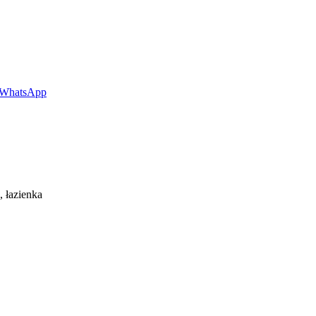
z WhatsApp
‍‌‌‌ ​ ‌‍​ ‌ ​‍‌‍‍‌‌ ​​‌ ‌​‌‍‍‌‌‍ ‌‍ ‍​‍‌‍‌ ​​‌‍‌‌‌ ​‍‌ ​ ‌ ​​‌‍‌‌‌‍​ ‌ ‌​‌‍‍‌‌ ‌‍‌‍‌‌​ ‌‌ ​​‌ ‌‌‌‍​‍‌‍ ​‌‍‍‌‌ ​ ‌‍‍​‌‍‌‌‌‍‌​​‍​‍‌ ‌