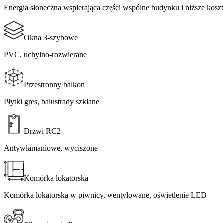
Energia słoneczna wspierająca części wspólne budynku i niższe koszty eksploatacji.​​​​‌ ‍ ​‍​‍‌‍ ‌ ​‍‌‍‍‌‌‍‌ ‌‍‍‌‌‍ ‍​‍​‍​ ‍‍​‍​‍‌ ​ ‌‍​‌‌‍ ‍‌‍‍‌‌ ‌​‌ ‍‌​‍ ‍‌‍‍‌‌‍ ​‍​‍​‍ ​​‍​‍‌‍‍​‌ ​‍‌‍‌‌‌‍‌‍​‍​‍​ ‍‍​‍​‍​‍ ‌ ​ ‌ ‌​‌ ‌‌‌‍‌​‌‍‍‌‌‍ ​‍ ‌‍‍‌‌‍ ‍‌ ‌​‌‍‌‌‌‍ ‍‌ ‌​​‍ ‌‍‌‌‌‍‌​‌‍‍‌‌ ‌​​‍ ‌‍ ‌‌‍ ‌‍‌​‌‍‌‌​ ‌‌ ​​‌ ​‍‌‍‌‌‌ ​ ‌‍‌‌‌‍ ‍‌ ‌​‌‍​‌‌ ‌​‌‍‍‌‌‍ ‌‍ ‍​ ‍ ‌‍‍‌‌‍‌​​ ‌‌‍‌‍​ ‌​‌‍​‍‌‍‌‌​ ‌‍‌‍​‍​ ‌​‌‍‌‍​‍ ‌‌‍‌‍‌‍‌‌‌‍​‌‌‍‌​​‍ ‌​ ‌​‌‍‌‍​ ‌ ​ ‌‍​‍ ‌​ ‍​​ ​​​ ​ ​ ​‌​‍ ‌​ ​‍​ ‍​​ ‌‍​ ​​​ ‌‍‌‍‌‌​ ​ ‌‍​‍‌‍‌‍‌‍‌‍​ ‍​​ ​ ​ ‍ ‌ ‌​‌ ‍‌‌ ​​‌‍‌‌​ ‌‌‍‌‌‌ ​‌‌ ‌‌‌‍‍‌‌ ​​‌‍ ‌‌‍‌‌‌‍ ‍‌ ‌​‌​‍‌‌ ‌​‌‍‌‌‌‍ ‌​ ‍ ‌ ​​‌‍​‌‌ ‌​‌‍‍​​ ‌‌‍‌​‌‍‌‌‌ ​ ‌‍​ ‌ ​‍‌‍‍‌‌ ​​‌ ‌​‌‍‍‌‌‍ ‌‍ ‍​ ‌‍​‍‌‍​‌‌ ​ ‌‍‌‌‌‌‌‌‌ ​‍‌‍ ​​ ‌​‍‌‌​ ​‍‌​‌‍‌ ​ ‌ ‌​‌ ‌‌‌‍‌​‌‍‍‌‌‍ ​‍‌‍‌‍‍‌‌‍‌​​ ‌‌‍‌‍​ ‌​‌‍​‍‌‍‌‌​ ‌‍‌‍​‍​ ‌​‌‍‌‍​‍ ‌‌‍‌‍‌‍‌‌‌‍​‌‌‍‌​​‍ ‌​ ‌​‌‍‌‍​ ‌ ​ ‌‍​‍ ‌​ ‍​​ ​​​ ​ ​ ​‌​‍ ‌​ ​‍​ ‍​​ ‌‍​ ​​​ ‌‍‌‍‌‌​ ​ ‌‍​‍‌‍‌‍‌‍‌‍​ ‍​​ ​ ​‍‌‍‌ ‌​‌ ‍‌‌ ​​‌‍‌‌​ ‌‌‍‌‌‌ ​‌‌ ‌‌‌‍‍‌‌ ​​‌‍ ‌
Okna 3-szybowe​​​​‌ ‍ ​‍​‍‌‍ ‌ ​‍‌‍‍‌‌‍‌ ‌‍‍‌‌‍ ‍​‍​‍​ ‍‍​‍​‍‌ ​ ‌‍​‌‌‍ ‍‌‍‍‌‌ ‌​‌ ‍‌​‍ ‍‌‍‍‌‌‍ ​‍​‍​‍ ​​‍​‍‌‍‍​‌ ​‍‌‍‌‌‌‍‌‍​‍​‍​ ‍‍​‍​‍​‍ ‌ ​ ‌ ‌​‌ ‌‌‌‍‌​‌‍‍‌‌‍ ​‍ ‌‍‍‌‌‍ ‍‌ ‌​‌‍‌‌‌‍ ‍‌ ‌​​‍ ‌‍‌‌‌‍‌​‌‍‍‌‌ ‌​​‍ ‌‍ ‌‌‍ ‌‍‌​‌‍‌‌​ ‌‌ ​​‌ ​‍‌‍‌‌‌ ​ ‌‍‌‌‌‍ ‍‌ ‌​‌‍​‌‌ ‌​‌‍‍‌‌‍ ‌‍ ‍​ ‍ ‌‍‍‌‌‍‌​​ ‌​ ‍​‌‍​‍​ ‌​​ ‌ ​ ‌‍‌‍​ ​ ‌​‌‍‌​​‍ ‌‌‍‌‌‌‍​‌​ ‌​​ ‍​​‍ ‌​ ‌​​ ​​‌‍‌‍​ ​‌​‍ ‌​ ‍‌​ ​‍‌‍‌​​ ​​​‍ ‌‌‍​‌‌‍​ ​ ‍‌​ ‌​‌‍‌‍‌‍​‍​ ‌ ‌‍​‍​ ​‍​ ​​​ ​​‌‍‌​​ ‍ ‌ ‌​‌ ‍‌‌ ​​‌‍‌‌​ ‌‌‍‌‌‌ ​‌‌ ‌‌‌‍‍‌‌ ​​‌‍ ‌‌‍‌‌‌‍ ‍‌ ‌​‌​‍‌‌ ‌​‌‍‌‌‌‍ ‌​ ‍ ‌ ​​‌‍​‌‌ ‌​‌‍‍​​ ‌‌‍ ‍‌‍​‌‌‍ ‌‌‍‌‌​ ‌‍​‍‌‍​‌‌ ​ ‌‍‌‌‌‌‌‌‌ ​‍‌‍ ​​ ‌​‍‌‌​ ​‍‌​‌‍‌ ​ ‌ ‌​‌ ‌‌‌‍‌​‌‍‍‌‌‍ ​‍‌‍‌‍‍‌‌‍‌​​ ‌​ ‍​‌‍​‍​ ‌​​ ‌ ​ ‌‍‌‍​ ​ ‌​‌‍‌​​‍ ‌‌‍‌‌‌‍​‌​ ‌​​ ‍​​‍ ‌​ ‌​​ ​​‌‍‌‍​ ​‌​‍ ‌​ ‍‌​ ​‍‌‍‌​​ ​​​‍ ‌‌‍​‌‌‍​ ​ ‍‌​ ‌​‌‍‌‍‌‍​‍​ ‌ ‌‍​‍​ ​‍​ ​​​ ​​‌‍‌​​‍‌‍‌ ‌​‌ ‍‌‌ ​​‌‍‌‌​ ‌‌‍‌‌‌ ​‌‌ ‌‌‌‍‍‌‌ ​​‌‍ ‌‌‍‌‌‌‍ ‍‌ ‌​‌​‍‌‌ ‌​‌‍‌‌‌‍ ‌​‍‌‍‌ ​​‌‍​‌‌ ‌​‌‍‍​​ ‌‌‍ ‍‌‍​‌‌‍ ‌‌‍‌‌​‍‌‍‌ ​​‌‍‌‌‌ ​‍‌ ​ ‌ ​​‌‍‌‌‌‍​ ‌ ‌​‌‍‍‌‌ ‌‍‌‍‌‌​ ‌‌ ​​‌ ‌‌‌‍​‍‌‍ ​‌‍‍‌‌ ​ ‌‍‍​‌‍‌‌‌‍‌​​‍​‍‌ ‌
PVC, uchylno-rozwierane​​​​‌ ‍ ​‍​‍‌‍ ‌ ​‍‌‍‍‌‌‍‌ ‌‍‍‌‌‍ ‍​‍​‍​ ‍‍​‍​‍‌ ​ ‌‍​‌‌‍ ‍‌‍‍‌‌ ‌​‌ ‍‌​‍ ‍‌‍‍‌‌‍ ​‍​‍​‍ ​​‍​‍‌‍‍​‌ ​‍‌‍‌‌‌‍‌‍​‍​‍​ ‍‍​‍​‍​‍ ‌ ​ ‌ ‌​‌ ‌‌‌‍‌​‌‍‍‌‌‍ ​‍ ‌‍‍‌‌‍ ‍‌ ‌​‌‍‌‌‌‍ ‍‌ ‌​​‍ ‌‍‌‌‌‍‌​‌‍‍‌‌ ‌​​‍ ‌‍ ‌‌‍ ‌‍‌​‌‍‌‌​ ‌‌ ​​‌ ​‍‌‍‌‌‌ ​ ‌‍‌‌‌‍ ‍‌ ‌​‌‍​‌‌ ‌​‌‍‍‌‌‍ ‌‍ ‍​ ‍ ‌‍‍‌‌‍‌​​ ‌​ ‍​‌‍​‍​ ‌​​ ‌ ​ ‌‍‌‍​ ​ ‌​‌‍‌​​‍ ‌‌‍‌‌‌‍​‌​ ‌​​ ‍​​‍ ‌​ ‌​​ ​​‌‍‌‍​ ​‌​‍ ‌​ ‍‌​ ​‍‌‍‌​​ ​​​‍ ‌‌‍​‌‌‍​ ​ ‍‌​ ‌​‌‍‌‍‌‍​‍​ ‌ ‌‍​‍​ ​‍​ ​​​ ​​‌‍‌​​ ‍ ‌ ‌​‌ ‍‌‌ ​​‌‍‌‌​ ‌‌‍‌‌‌ ​‌‌ ‌‌‌‍‍‌‌ ​​‌‍ ‌‌‍‌‌‌‍ ‍‌ ‌​‌​‍‌‌ ‌​‌‍‌‌‌‍ ‌​ ‍ ‌ ​​‌‍​‌‌ ‌​‌‍‍​​ ‌‌‍‌​‌‍‌‌‌ ​ ‌‍​ ‌ ​‍‌‍‍‌‌ ​​‌ ‌​‌‍‍‌‌‍ ‌‍ ‍​ ‌‍​‍‌‍​‌‌ ​ ‌‍‌‌‌‌‌‌‌ ​‍‌‍ ​​ ‌​‍‌‌​ ​‍‌​‌‍‌ ​ ‌ ‌​‌ ‌‌‌‍‌​‌‍‍‌‌‍ ​‍‌‍‌‍‍‌‌‍‌​​ ‌​ ‍​‌‍​‍​ ‌​​ ‌ ​ ‌‍‌‍​ ​ ‌​‌‍‌​​‍ ‌‌‍‌‌‌‍​‌​ ‌​​ ‍​​‍ ‌​ ‌​​ ​​‌‍‌‍​ ​‌​‍ ‌​ ‍‌​ ​‍‌‍‌​​ ​​​‍ ‌‌‍​‌‌‍​ ​ ‍‌​ ‌​‌‍‌‍‌‍​‍​ ‌ ‌‍​‍​ ​‍​ ​​​ ​​‌‍‌​​‍‌‍‌ ‌​‌ ‍‌‌ ​​‌‍‌‌​ ‌‌‍‌‌‌ ​‌‌ ‌‌‌‍‍‌‌ ​​‌‍ ‌‌‍‌‌‌‍ ‍‌ ‌​‌​‍‌‌ ‌​‌‍‌‌‌‍ ‌​‍‌‍‌ ​​‌‍​‌‌ ‌​‌‍‍​​ ‌‌‍‌​‌‍‌‌‌ ​ ‌‍​ ‌ ​‍‌‍‍‌‌ ​​‌ ‌​‌‍‍‌‌‍ ‌‍ ‍​‍‌‍‌ ​​‌‍‌‌‌ ​‍‌ ​ ‌ ​​‌‍‌‌‌‍​ ‌ ‌​‌‍‍‌‌ ‌‍‌‍‌‌​ ‌‌ ​​‌ ‌‌‌‍​‍‌‍ ​‌‍‍‌‌ ​ ‌‍‍​‌‍‌‌‌‍‌​​‍​‍‌ ‌
Przestronny balkon​​​​‌ ‍ ​‍​‍‌‍ ‌ ​‍‌‍‍‌‌‍‌ ‌‍‍‌‌‍ ‍​‍​‍​ ‍‍​‍​‍‌ ​ ‌‍​‌‌‍ ‍‌‍‍‌‌ ‌​‌ ‍‌​‍ ‍‌‍‍‌‌‍ ​‍​‍​‍ ​​‍​‍‌‍‍​‌ ​‍‌‍‌‌‌‍‌‍​‍​‍​ ‍‍​‍​‍​‍ ‌ ​ ‌ ‌​‌ ‌‌‌‍‌​‌‍‍‌‌‍ ​‍ ‌‍‍‌‌‍ ‍‌ ‌​‌‍‌‌‌‍ ‍‌ ‌​​‍ ‌‍‌‌‌‍‌​‌‍‍‌‌ ‌​​‍ ‌‍ ‌‌‍ ‌‍‌​‌‍‌‌​ ‌‌ ​​‌ ​‍‌‍‌‌‌ ​ ‌‍‌‌‌‍ ‍‌ ‌​‌‍​‌‌ ‌​‌‍‍‌‌‍ ‌‍ ‍​ ‍ ‌‍‍‌‌‍‌​​ ‌‌‍‌‍‌‍‌‍‌‍‌​​ ​​​ ​ ‌‍‌​‌‍‌‍‌‍​‌​‍ ‌​ ‌​​ ‌‌​ ​‍‌‍​ ​‍ ‌​ ‌​‌‍​‌​ ‍‌​ ​ ​‍ ‌​ ‍‌‌‍​‍​ ​​‌‍‌‌​‍ ‌​ ‌‌‌‍‌‌​ ‌​​ ‌‍​ ‌​‌‍‌‌​ ‍‌‌‍‌‍​ ‌​​ ​​‌‍​‌‌‍‌‍​ ‍ ‌ ‌​‌ ‍‌‌ ​​‌‍‌‌​ ‌‌‍‌‌‌ ​‌‌ ‌‌‌‍‍‌‌ ​​‌‍ ‌‌‍‌‌‌‍ ‍‌ ‌​‌​‍‌‌ ‌​‌‍‌‌‌‍ ‌​ ‍ ‌ ​​‌‍​‌‌ ‌​‌‍‍​​ ‌‌‍ ‍‌‍​‌‌‍ ‌‌‍‌‌​ ‌‍​‍‌‍​‌‌ ​ ‌‍‌‌‌‌‌‌‌ ​‍‌‍ ​​ ‌​‍‌‌​ ​‍‌​‌‍‌ ​ ‌ ‌​‌ ‌‌‌‍‌​‌‍‍‌‌‍ ​‍‌‍‌‍‍‌‌‍‌​​ ‌‌‍‌‍‌‍‌‍‌‍‌​​ ​​​ ​ ‌‍‌​‌‍‌‍‌‍​‌​‍ ‌​ ‌​​ ‌‌​ ​‍‌‍​ ​‍ ‌​ ‌​‌‍​‌​ ‍‌​ ​ ​‍ ‌​ ‍‌‌‍​‍​ ​​‌‍‌‌​‍ ‌​ ‌‌‌‍‌‌​ ‌​​ ‌‍​ ‌​‌‍‌‌​ ‍‌‌‍‌‍​ ‌​​ ​​‌‍​‌‌‍‌‍​‍‌‍‌ ‌​‌ ‍‌‌ ​​‌‍‌‌​ ‌‌‍‌‌‌ ​‌‌ ‌‌‌‍‍‌‌ ​​‌‍ ‌‌‍‌‌‌‍ ‍‌ ‌​‌​‍‌‌ ‌​‌‍‌‌‌‍ ‌​‍‌‍‌ ​​‌‍​‌‌ ‌​‌‍‍​​ ‌‌‍ ‍‌‍​‌‌‍ ‌‌‍‌‌​‍‌‍‌ ​​‌‍‌‌‌ ​‍‌ ​ ‌ ​​‌‍‌‌‌‍​ ‌ ‌​‌‍‍‌‌ ‌‍‌‍‌‌​ ‌‌ ​​‌ ‌‌‌‍​‍‌‍ ​‌‍‍‌‌ ​ ‌‍‍​‌‍‌‌‌‍‌​​‍​‍‌ ‌
Płytki gres, balustrady szklane​​​​‌ ‍ ​‍​‍‌‍ ‌ ​‍‌‍‍‌‌‍‌ ‌‍‍‌‌‍ ‍​‍​‍​ ‍‍​‍​‍‌ ​ ‌‍​‌‌‍ ‍‌‍‍‌‌ ‌​‌ ‍‌​‍ ‍‌‍‍‌‌‍ ​‍​‍​‍ ​​‍​‍‌‍‍​‌ ​‍‌‍‌‌‌‍‌‍​‍​‍​ ‍‍​‍​‍​‍ ‌ ​ ‌ ‌​‌ ‌‌‌‍‌​‌‍‍‌‌‍ ​‍ ‌‍‍‌‌‍ ‍‌ ‌​‌‍‌‌‌‍ ‍‌ ‌​​‍ ‌‍‌‌‌‍‌​‌‍‍‌‌ ‌​​‍ ‌‍ ‌‌‍ ‌‍‌​‌‍‌‌​ ‌‌ ​​‌ ​‍‌‍‌‌‌ ​ ‌‍‌‌‌‍ ‍‌ ‌​‌‍​‌‌ ‌​‌‍‍‌‌‍ ‌‍ ‍​ ‍ ‌‍‍‌‌‍‌​​ ‌‌‍‌‍‌‍‌‍‌‍‌​​ ​​​ ​ ‌‍‌​‌‍‌‍‌‍​‌​‍ ‌​ ‌​​ ‌‌​ ​‍‌‍​ ​‍ ‌​ ‌​‌‍​‌​ ‍‌​ ​ ​‍ ‌​ ‍‌‌‍​‍​ ​​‌‍‌‌​‍ ‌​ ‌‌‌‍‌‌​ ‌​​ ‌‍​ ‌​‌‍‌‌​ ‍‌‌‍‌‍​ ‌​​ ​​‌‍​‌‌‍‌‍​ ‍ ‌ ‌​‌ ‍‌‌ ​​‌‍‌‌​ ‌‌‍‌‌‌ ​‌‌ ‌‌‌‍‍‌‌ ​​‌‍ ‌‌‍‌‌‌‍ ‍‌ ‌​‌​‍‌‌ ‌​‌‍‌‌‌‍ ‌​ ‍ ‌ ​​‌‍​‌‌ ‌​‌‍‍​​ ‌‌‍‌​‌‍‌‌‌ ​ ‌‍​ ‌ ​‍‌‍‍‌‌ ​​‌ ‌​‌‍‍‌‌‍ ‌‍ ‍​ ‌‍​‍‌‍​‌‌ ​ ‌‍‌‌‌‌‌‌‌ ​‍‌‍ ​​ ‌​‍‌‌​ ​‍‌​‌‍‌ ​ ‌ ‌​‌ ‌‌‌‍‌​‌‍‍‌‌‍ ​‍‌‍‌‍‍‌‌‍‌​​ ‌‌‍‌‍‌‍‌‍‌‍‌​​ ​​​ ​ ‌‍‌​‌‍‌‍‌‍​‌​‍ ‌​ ‌​​ ‌‌​ ​‍‌‍​ ​‍ ‌​ ‌​‌‍​‌​ ‍‌​ ​ ​‍ ‌​ ‍‌‌‍​‍​ ​​‌‍‌‌​‍ ‌​ ‌‌‌‍‌‌​ ‌​​ ‌‍​ ‌​‌‍‌‌​ ‍‌‌‍‌‍​ ‌​​ ​​‌‍​‌‌‍‌‍​‍‌‍‌ ‌​‌ ‍‌‌ ​​‌‍‌‌​ ‌‌‍‌‌‌ ​‌‌ ‌‌‌‍‍‌‌ ​​‌‍ ‌‌‍‌‌‌‍ ‍‌ ‌​‌​‍‌‌ ‌​‌‍‌‌‌‍ ‌​‍‌‍‌ ​​‌‍​‌‌ ‌​‌‍‍​​ ‌‌‍‌​‌‍‌‌‌ ​ ‌‍​ ‌ ​‍‌‍‍‌‌ ​​‌ ‌​‌‍‍‌‌‍ ‌‍ ‍​‍‌‍‌ ​​‌‍‌‌‌ ​‍‌ ​ ‌ ​​‌‍‌‌‌‍​ ‌ ‌​‌‍‍‌‌ ‌‍‌‍‌‌​ ‌‌ ​​‌ ‌‌‌‍​‍‌‍ ​‌‍‍‌‌ ​ ‌‍‍​‌‍‌‌‌‍‌​​‍​‍‌ ‌
Drzwi RC2​​​​‌ ‍ ​‍​‍‌‍ ‌ ​‍‌‍‍‌‌‍‌ ‌‍‍‌‌‍ ‍​‍​‍​ ‍‍​‍​‍‌ ​ ‌‍​‌‌‍ ‍‌‍‍‌‌ ‌​‌ ‍‌​‍ ‍‌‍‍‌‌‍ ​‍​‍​‍ ​​‍​‍‌‍‍​‌ ​‍‌‍‌‌‌‍‌‍​‍​‍​ ‍‍​‍​‍​‍ ‌ ​ ‌ ‌​‌ ‌‌‌‍‌​‌‍‍‌‌‍ ​‍ ‌‍‍‌‌‍ ‍‌ ‌​‌‍‌‌‌‍ ‍‌ ‌​​‍ ‌‍‌‌‌‍‌​‌‍‍‌‌ ‌​​‍ ‌‍ ‌‌‍ ‌‍‌​‌‍‌‌​ ‌‌ ​​‌ ​‍‌‍‌‌‌ ​ ‌‍‌‌‌‍ ‍‌ ‌​‌‍​‌‌ ‌​‌‍‍‌‌‍ ‌‍ ‍​ ‍ ‌‍‍‌‌‍‌​​ ‌​ ​‍‌‍‌‌​ ‌​​ ‍‌‌‍​ ‌‍‌‍‌‍‌‌​ ‌‌​‍ ‌​ ​‌​ ​‍​ ‍​​ ‌​​‍ ‌​ ‌​​ ​‌‌‍​ ​ ‍‌​‍ ‌​ ‍‌​ ​‍​ ​‍‌‍‌‍​‍ ‌‌‍​‌‌‍​‍​ ‌‌​ ​‍‌‍​ ​ ‌ ​ ​​‌‍‌‍‌‍‌‍​ ‌ ​ ​ ​ ​‍​ ‍ ‌ ‌​‌ ‍‌‌ ​​‌‍‌‌​ ‌‌‍‌‌‌ ​‌‌ ‌‌‌‍‍‌‌ ​​‌‍ ‌‌‍‌‌‌‍ ‍‌ ‌​‌​‍‌‌ ‌​‌‍‌‌‌‍ ‌​ ‍ ‌ ​​‌‍​‌‌ ‌​‌‍‍​​ ‌‌‍ ‍‌‍​‌‌‍ ‌‌‍‌‌​ ‌‍​‍‌‍​‌‌ ​ ‌‍‌‌‌‌‌‌‌ ​‍‌‍ ​​ ‌​‍‌‌​ ​‍‌​‌‍‌ ​ ‌ ‌​‌ ‌‌‌‍‌​‌‍‍‌‌‍ ​‍‌‍‌‍‍‌‌‍‌​​ ‌​ ​‍‌‍‌‌​ ‌​​ ‍‌‌‍​ ‌‍‌‍‌‍‌‌​ ‌‌​‍ ‌​ ​‌​ ​‍​ ‍​​ ‌​​‍ ‌​ ‌​​ ​‌‌‍​ ​ ‍‌​‍ ‌​ ‍‌​ ​‍​ ​‍‌‍‌‍​‍ ‌‌‍​‌‌‍​‍​ ‌‌​ ​‍‌‍​ ​ ‌ ​ ​​‌‍‌‍‌‍‌‍​ ‌ ​ ​ ​ ​‍​‍‌‍‌ ‌​‌ ‍‌‌ ​​‌‍‌‌​ ‌‌‍‌‌‌ ​‌‌ ‌‌‌‍‍‌‌ ​​‌‍ ‌‌‍‌‌‌‍ ‍‌ ‌​‌​‍‌‌ ‌​‌‍‌‌‌‍ ‌​‍‌‍‌ ​​‌‍​‌‌ ‌​‌‍‍​​ ‌‌‍ ‍‌‍​‌‌‍ ‌‌‍‌‌​‍‌‍‌ ​​‌‍‌‌‌ ​‍‌ ​ ‌ ​​‌‍‌‌‌‍​ ‌ ‌​‌‍‍‌‌ ‌‍‌‍‌‌​ ‌‌ ​​‌ ‌‌‌‍​‍‌‍ ​‌‍‍‌‌ ​ ‌‍‍​‌‍‌‌‌‍‌​​‍​‍‌ ‌
Antywłamaniowe, wyciszone​​​​‌ ‍ ​‍​‍‌‍ ‌ ​‍‌‍‍‌‌‍‌ ‌‍‍‌‌‍ ‍​‍​‍​ ‍‍​‍​‍‌ ​ ‌‍​‌‌‍ ‍‌‍‍‌‌ ‌​‌ ‍‌​‍ ‍‌‍‍‌‌‍ ​‍​‍​‍ ​​‍​‍‌‍‍​‌ ​‍‌‍‌‌‌‍‌‍​‍​‍​ ‍‍​‍​‍​‍ ‌ ​ ‌ ‌​‌ ‌‌‌‍‌​‌‍‍‌‌‍ ​‍ ‌‍‍‌‌‍ ‍‌ ‌​‌‍‌‌‌‍ ‍‌ ‌​​‍ ‌‍‌‌‌‍‌​‌‍‍‌‌ ‌​​‍ ‌‍ ‌‌‍ ‌‍‌​‌‍‌‌​ ‌‌ ​​‌ ​‍‌‍‌‌‌ ​ ‌‍‌‌‌‍ ‍‌ ‌​‌‍​‌‌ ‌​‌‍‍‌‌‍ ‌‍ ‍​ ‍ ‌‍‍‌‌‍‌​​ ‌​ ​‍‌‍‌‌​ ‌​​ ‍‌‌‍​ ‌‍‌‍‌‍‌‌​ ‌‌​‍ ‌​ ​‌​ ​‍​ ‍​​ ‌​​‍ ‌​ ‌​​ ​‌‌‍​ ​ ‍‌​‍ ‌​ ‍‌​ ​‍​ ​‍‌‍‌‍​‍ ‌‌‍​‌‌‍​‍​ ‌‌​ ​‍‌‍​ ​ ‌ ​ ​​‌‍‌‍‌‍‌‍​ ‌ ​ ​ ​ ​‍​ ‍ ‌ ‌​‌ ‍‌‌ ​​‌‍‌‌​ ‌‌‍‌‌‌ ​‌‌ ‌‌‌‍‍‌‌ ​​‌‍ ‌‌‍‌‌‌‍ ‍‌ ‌​‌​‍‌‌ ‌​‌‍‌‌‌‍ ‌​ ‍ ‌ ​​‌‍​‌‌ ‌​‌‍‍​​ ‌‌‍‌​‌‍‌‌‌ ​ ‌‍​ ‌ ​‍‌‍‍‌‌ ​​‌ ‌​‌‍‍‌‌‍ ‌‍ ‍​ ‌‍​‍‌‍​‌‌ ​ ‌‍‌‌‌‌‌‌‌ ​‍‌‍ ​​ ‌​‍‌‌​ ​‍‌​‌‍‌ ​ ‌ ‌​‌ ‌‌‌‍‌​‌‍‍‌‌‍ ​‍‌‍‌‍‍‌‌‍‌​​ ‌​ ​‍‌‍‌‌​ ‌​​ ‍‌‌‍​ ‌‍‌‍‌‍‌‌​ ‌‌​‍ ‌​ ​‌​ ​‍​ ‍​​ ‌​​‍ ‌​ ‌​​ ​‌‌‍​ ​ ‍‌​‍ ‌​ ‍‌​ ​‍​ ​‍‌‍‌‍​‍ ‌‌‍​‌‌‍​‍​ ‌‌​ ​‍‌‍​ ​ ‌ ​ ​​‌‍‌‍‌‍‌‍​ ‌ ​ ​ ​ ​‍​‍‌‍‌ ‌​‌ ‍‌‌ ​​‌‍‌‌​ ‌‌‍‌‌‌ ​‌‌ ‌‌‌‍‍‌‌ ​​‌‍ ‌‌‍‌‌‌‍ ‍‌ ‌​‌​‍‌‌ ‌​‌‍‌‌‌‍ ‌​‍‌‍‌ ​​‌‍​‌‌ ‌​‌‍‍​​ ‌‌‍‌​‌‍‌‌‌ ​ ‌‍​ ‌ ​‍‌‍‍‌‌ ​​‌ ‌​‌‍‍‌‌‍ ‌‍ ‍​‍‌‍‌ ​​‌‍‌‌‌ ​‍‌ ​ ‌ ​​‌‍‌‌‌‍​ ‌ ‌​‌‍‍‌‌ ‌‍‌‍‌‌​ ‌‌ ​​‌ ‌‌‌‍​‍‌‍ ​‌‍‍‌‌ ​ ‌‍‍​‌‍‌‌‌‍‌​​‍​‍‌ ‌
Komórka lokatorska​​​​‌ ‍ ​‍​‍‌‍ ‌ ​‍‌‍‍‌‌‍‌ ‌‍‍‌‌‍ ‍​‍​‍​ ‍‍​‍​‍‌ ​ ‌‍​‌‌‍ ‍‌‍‍‌‌ ‌​‌ ‍‌​‍ ‍‌‍‍‌‌‍ ​‍​‍​‍ ​​‍​‍‌‍‍​‌ ​‍‌‍‌‌‌‍‌‍​‍​‍​ ‍‍​‍​‍​‍ ‌ ​ ‌ ‌​‌ ‌‌‌‍‌​‌‍‍‌‌‍ ​‍ ‌‍‍‌‌‍ ‍‌ ‌​‌‍‌‌‌‍ ‍‌ ‌​​‍ ‌‍‌‌‌‍‌​‌‍‍‌‌ ‌​​‍ ‌‍ ‌‌‍ ‌‍‌​‌‍‌‌​ ‌‌ ​​‌ ​‍‌‍‌‌‌ ​ ‌‍‌‌‌‍ ‍‌ ‌​‌‍​‌‌ ‌​‌‍‍‌‌‍ ‌‍ ‍​ ‍ ‌‍‍‌‌‍‌​​ ‌​ ‌‌​ ‌‌​ ​‌​ ‌‌‌‍​‌​ ​​​ ‌‍​ ​‍​‍ ‌​ ‍‌‌‍​ ​ ​‌​ ​​​‍ ‌​ ‌​‌‍‌‌​ ​​​ ‌‍​‍ ‌​ ‍​‌‍​‌​ ‌‌‌‍‌‍​‍ ‌​ ​ ​ ​​​ ‌‍​ ‌​​ ​​​ ​‍‌‍‌‌​ ‌‍​ ‌‍‌‍‌​​ ​‍‌‍​‌​ ‍ ‌ ‌​‌ ‍‌‌ ​​‌‍‌‌​ ‌‌‍‌‌‌ ​‌‌ ‌‌‌‍‍‌‌ ​​‌‍ ‌‌‍‌‌‌‍ ‍‌ ‌​‌​‍‌‌ ‌​‌‍‌‌‌‍ ‌​ ‍ ‌ ​​‌‍​‌‌ ‌​‌‍‍​​ ‌‌‍ ‍‌‍​‌‌‍ ‌‌‍‌‌​ ‌‍​‍‌‍​‌‌ ​ ‌‍‌‌‌‌‌‌‌ ​‍‌‍ ​​ ‌​‍‌‌​ ​‍‌​‌‍‌ ​ ‌ ‌​‌ ‌‌‌‍‌​‌‍‍‌‌‍ ​‍‌‍‌‍‍‌‌‍‌​​ ‌​ ‌‌​ ‌‌​ ​‌​ ‌‌‌‍​‌​ ​​​ ‌‍​ ​‍​‍ ‌​ ‍‌‌‍​ ​ ​‌​ ​​​‍ ‌​ ‌​‌‍‌‌​ ​​​ ‌‍​‍ ‌​ ‍​‌‍​‌​ ‌‌‌‍‌‍​‍ ‌​ ​ ​ ​​​ ‌‍​ ‌​​ ​​​ ​‍‌‍‌‌​ ‌‍​ ‌‍‌‍‌​​ ​‍‌‍​‌​‍‌‍‌ ‌​‌ ‍‌‌ ​​‌‍‌‌​ ‌‌‍‌‌‌ ​‌‌ ‌‌‌‍‍‌‌ ​​‌‍ ‌‌‍‌‌‌‍ ‍‌ ‌​‌​‍‌‌ ‌​‌‍‌‌‌‍ ‌​‍‌‍‌ ​​‌‍​‌‌ ‌​‌‍‍​​ ‌‌‍ ‍‌‍​‌‌‍ ‌‌‍‌‌​‍‌‍‌ ​​‌‍‌‌‌ ​‍‌ ​ ‌ ​​‌‍‌‌‌‍​ ‌ ‌​‌‍‍‌‌ ‌‍‌‍‌‌​ ‌‌ ​​‌ ‌‌‌‍​‍‌‍ ​‌‍‍‌‌ ​ ‌‍‍​‌‍‌‌‌‍‌​​‍​‍‌ ‌
Komórka lokatorska w piwnicy, wentylowane, oświetlenie LED​​​​‌ ‍ ​‍​‍‌‍ ‌ ​‍‌‍‍‌‌‍‌ ‌‍‍‌‌‍ ‍​‍​‍​ ‍‍​‍​‍‌ ​ ‌‍​‌‌‍ ‍‌‍‍‌‌ ‌​‌ ‍‌​‍ ‍‌‍‍‌‌‍ ​‍​‍​‍ ​​‍​‍‌‍‍​‌ ​‍‌‍‌‌‌‍‌‍​‍​‍​ ‍‍​‍​‍​‍ ‌ ​ ‌ ‌​‌ ‌‌‌‍‌​‌‍‍‌‌‍ ​‍ ‌‍‍‌‌‍ ‍‌ ‌​‌‍‌‌‌‍ ‍‌ ‌​​‍ ‌‍‌‌‌‍‌​‌‍‍‌‌ ‌​​‍ ‌‍ ‌‌‍ ‌‍‌​‌‍‌‌​ ‌‌ ​​‌ ​‍‌‍‌‌‌ ​ ‌‍‌‌‌‍ ‍‌ ‌​‌‍​‌‌ ‌​‌‍‍‌‌‍ ‌‍ ‍​ ‍ ‌‍‍‌‌‍‌​​ ‌​ ‌‌​ ‌‌​ ​‌​ ‌‌‌‍​‌​ ​​​ ‌‍​ ​‍​‍ ‌​ ‍‌‌‍​ ​ ​‌​ ​​​‍ ‌​ ‌​‌‍‌‌​ ​​​ ‌‍​‍ ‌​ ‍​‌‍​‌​ ‌‌‌‍‌‍​‍ ‌​ ​ ​ ​​​ ‌‍​ ‌​​ ​​​ ​‍‌‍‌‌​ ‌‍​ ‌‍‌‍‌​​ ​‍‌‍​‌​ ‍ ‌ ‌​‌ ‍‌‌ ​​‌‍‌‌​ ‌‌‍‌‌‌ ​‌‌ ‌‌‌‍‍‌‌ ​​‌‍ ‌‌‍‌‌‌‍ ‍‌ ‌​‌​‍‌‌ ‌​‌‍‌‌‌‍ ‌​ ‍ ‌ ​​‌‍​‌‌ ‌​‌‍‍​​ ‌‌‍‌​‌‍‌‌‌ ​ ‌‍​ ‌ ​‍‌‍‍‌‌ ​​‌ ‌​‌‍‍‌‌‍ ‌‍ ‍​ ‌‍​‍‌‍​‌‌ ​ ‌‍‌‌‌‌‌‌‌ ​‍‌‍ ​​ ‌​‍‌‌​ ​‍‌​‌‍‌ ​ ‌ ‌​‌ ‌‌‌‍‌​‌‍‍‌‌‍ ​‍‌‍‌‍‍‌‌‍‌​​ ‌​ ‌‌​ ‌‌​ ​‌​ ‌‌‌‍​‌​ ​​​ ‌‍​ ​‍​‍ ‌​ ‍‌‌‍​ ​ ​‌​ ​​​‍ ‌​ ‌​‌‍‌‌​ ​​​ ‌‍​‍ ‌​ ‍​‌‍​‌​ ‌‌‌‍‌‍​‍ ‌​ ​ ​ ​​​ ‌‍​ ‌​​ ​​​ ​‍‌‍‌‌​ ‌‍​ ‌‍‌‍‌​​ ​‍‌‍​‌​‍‌‍‌ ‌​‌ ‍‌‌ ​​‌‍‌‌​ ‌‌‍‌‌‌ ​‌‌ ‌‌‌‍‍‌‌ ​​‌‍ ‌‌‍‌‌‌‍ ‍‌ ‌​‌​‍‌‌ ‌​‌‍‌‌‌‍ ‌​‍‌‍‌ ​​‌‍​‌‌ ‌​‌‍‍​​ ‌‌‍‌​‌‍‌‌‌ ​ ‌‍​ ‌ ​‍‌‍‍‌‌ ​​‌ ‌​‌‍‍‌‌‍ ‌‍ ‍​‍‌‍‌ ​​‌‍‌‌‌ ​‍‌ ​ ‌ ​​‌‍‌‌‌‍​ ‌ ‌​‌‍‍‌‌ ‌‍‌‍‌‌​ ‌‌ ​​‌ ‌‌‌‍​‍‌‍ ​‌‍‍‌‌ ​ ‌‍‍​‌‍‌‌‌‍‌​​‍​‍‌ ‌