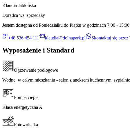
Klaudia Jabłońska​​​​‌ ‍ ​‍​‍‌‍ ‌ ​‍‌‍‍‌‌‍‌ ‌‍‍‌‌‍ ‍​‍​‍​ ‍‍​‍​‍‌ ​ ‌‍​‌‌‍ ‍‌‍‍‌‌ ‌​‌ ‍‌​‍ ‍‌‍‍‌‌‍ ​‍​‍​‍ ​​‍​‍‌‍‍​‌ ​‍‌‍‌‌‌‍‌‍​‍​‍​ ‍‍​‍​‍​‍ ‌ ​ ‌ ‌​‌ ‌‌‌‍‌​‌‍‍‌‌‍ ​‍ ‌‍‍‌‌‍ ‍‌ ‌​‌‍‌‌‌‍ ‍‌ ‌​​‍ ‌‍‌‌‌‍‌​‌‍‍‌‌ ‌​​‍ ‌‍ ‌‌‍ ‌‍‌​‌‍‌‌​ ‌‌ ​​‌ ​‍‌‍‌‌‌ ​ ‌‍‌‌‌‍ ‍‌ ‌​‌‍​‌‌ ‌​‌‍‍‌‌‍ ‌‍ ‍​ ‍ ‌‍‍‌‌‍‌​​ ‌​ ​‌​ ‍​‌‍‌‌​ ​‍‌‍​‌‌‍​‌‌‍​‍​ ​​​‍ ‌‌‍​‍‌‍‌​​ ​​​ ​‌​‍ ‌​ ‌​‌‍​‌​ ‌ ​ ​ ​‍ ‌‌‍​‌​ ​ ​ ‍​​ ​​​‍ ‌​ ‌ ​ ‌‍​ ‌‍‌‍‌‌‌‍‌‍‌‍​‍​ ​ ‌‍‌‍‌‍‌‌​ ‌‍​ ​‌‌‍‌​​ ‍ ‌ ‌​‌ ‍‌‌ ​​‌‍‌‌​ ‌‌ ​ ‌‍‌‌‌‍ ​‌‍ ​‌‍‌‌‌ ​‍​ ‍ ‌ ​​‌‍​‌‌ ‌​‌‍‍​​ ‌‌‍ ‍‌‍​‌‌‍ ‌‌‍‌‌​ ‌‍​‍‌‍​‌‌ ​ ‌‍‌‌‌‌‌‌‌ ​‍‌‍ ​​ ‌​‍‌‌​ ​‍‌​‌‍‌ ​ ‌ ‌​‌ ‌‌‌‍‌​‌‍‍‌‌‍ ​‍‌‍‌‍‍‌‌‍‌​​ ‌​ ​‌​ ‍​‌‍‌‌​ ​‍‌‍​‌‌‍​‌‌‍​‍​ ​​​‍ ‌‌‍​‍‌‍‌​​ ​​​ ​‌​‍ ‌​ ‌​‌‍​‌​ ‌ ​ ​ ​‍ ‌‌‍​‌​ ​ ​ ‍​​ ​​​‍ ‌​ ‌ ​ ‌‍​ ‌‍‌‍‌‌‌‍‌‍‌‍​‍​ ​ ‌‍‌‍‌‍‌‌​ ‌‍​ ​‌‌‍‌​​‍‌‍‌ ‌​‌ ‍‌‌ ​​‌‍‌‌​ ‌‌ ​ ‌‍‌‌‌‍ ​‌‍ ​‌‍‌‌‌ ​‍​‍‌‍‌ ​​‌‍​‌‌ ‌​‌‍‍​​ ‌‌‍ ‍‌‍​‌‌‍ ‌‌‍‌‌​‍‌‍‌ ​​‌‍‌‌‌ ​‍‌ ​ ‌ ​​‌‍‌‌‌‍​ ‌ ‌​‌‍‍‌‌ ‌‍‌‍‌‌​ ‌‌ ​​‌ ‌‌‌‍​‍‌‍ ​‌‍‍‌‌ ​ ‌‍‍​‌‍‌‌‌‍‌​​‍​‍‌ ‌
Doradca ws. sprzedaży​​​​‌ ‍ ​‍​‍‌‍ ‌ ​‍‌‍‍‌‌‍‌ ‌‍‍‌‌‍ ‍​‍​‍​ ‍‍​‍​‍‌ ​ ‌‍​‌‌‍ ‍‌‍‍‌‌ ‌​‌ ‍‌​‍ ‍‌‍‍‌‌‍ ​‍​‍​‍ ​​‍​‍‌‍‍​‌ ​‍‌‍‌‌‌‍‌‍​‍​‍​ ‍‍​‍​‍​‍ ‌ ​ ‌ ‌​‌ ‌‌‌‍‌​‌‍‍‌‌‍ ​‍ ‌‍‍‌‌‍ ‍‌ ‌​‌‍‌‌‌‍ ‍‌ ‌​​‍ ‌‍‌‌‌‍‌​‌‍‍‌‌ ‌​​‍ ‌‍ ‌‌‍ ‌‍‌​‌‍‌‌​ ‌‌ ​​‌ ​‍‌‍‌‌‌ ​ ‌‍‌‌‌‍ ‍‌ ‌​‌‍​‌‌ ‌​‌‍‍‌‌‍ ‌‍ ‍​ ‍ ‌‍‍‌‌‍‌​​ ‌​ ​‌​ ‍​‌‍‌‌​ ​‍‌‍​‌‌‍​‌‌‍​‍​ ​​​‍ ‌‌‍​‍‌‍‌​​ ​​​ ​‌​‍ ‌​ ‌​‌‍​‌​ ‌ ​ ​ ​‍ ‌‌‍​‌​ ​ ​ ‍​​ ​​​‍ ‌​ ‌ ​ ‌‍​ ‌‍‌‍‌‌‌‍‌‍‌‍​‍​ ​ ‌‍‌‍‌‍‌‌​ ‌‍​ ​‌‌‍‌​​ ‍ ‌ ‌​‌ ‍‌‌ ​​‌‍‌‌​ ‌‌ ​ ‌‍‌‌‌‍ ​‌‍ ​‌‍‌‌‌ ​‍​ ‍ ‌ ​​‌‍​‌‌ ‌​‌‍‍​​ ‌‌ ​​‌‍ ‌ ​ ‌‍‍‌‌ ‌​‌‍‍‌‌‍ ‌‍ ‍​ ‌‍​‍‌‍​‌‌ ​ ‌‍‌‌‌‌‌‌‌ ​‍‌‍ ​​ ‌​‍‌‌​ ​‍‌​‌‍‌ ​ ‌ ‌​‌ ‌‌‌‍‌​‌‍‍‌‌‍ ​‍‌‍‌‍‍‌‌‍‌​​ ‌​ ​‌​ ‍​‌‍‌‌​ ​‍‌‍​‌‌‍​‌‌‍​‍​ ​​​‍ ‌‌‍​‍‌‍‌​​ ​​​ ​‌​‍ ‌​ ‌​‌‍​‌​ ‌ ​ ​ ​‍ ‌‌‍​‌​ ​ ​ ‍​​ ​​​‍ ‌​ ‌ ​ ‌‍​ ‌‍‌‍‌‌‌‍‌‍‌‍​‍​ ​ ‌‍‌‍‌‍‌‌​ ‌‍​ ​‌‌‍‌​​‍‌‍‌ ‌​‌ ‍‌‌ ​​‌‍‌‌​ ‌‌ ​ ‌‍‌‌‌‍ ​‌‍ ​‌‍‌‌‌ ​‍​‍‌‍‌ ​​‌‍​‌‌ ‌​‌‍‍​​ ‌‌ ​​‌‍ ‌ ​ ‌‍‍‌‌ ‌​‌‍‍‌‌‍ ‌‍ ‍​‍‌‍‌ ​​‌‍‌‌‌ ​‍‌ ​ ‌ ​​‌‍‌‌‌‍​ ‌ ‌​‌‍‍‌‌ ‌‍‌‍‌‌​ ‌‌ ​​‌ ‌‌‌‍​‍‌‍ ​‌‍‍‌‌ ​ ‌‍‍​‌‍‌‌‌‍‌​​‍​‍‌ ‌
Jestem dostępna od Poniedziałku do Piątku w godzinach 7:00 - 15:00​​​​‌ ‍ ​‍​‍‌‍ ‌ ​‍‌‍‍‌‌‍‌ ‌‍‍‌‌‍ ‍​‍​‍​ ‍‍​‍​‍‌ ​ ‌‍​‌‌‍ ‍‌‍‍‌‌ ‌​‌ ‍‌​‍ ‍‌‍‍‌‌‍ ​‍​‍​‍ ​​‍​‍‌‍‍​‌ ​‍‌‍‌‌‌‍‌‍​‍​‍​ ‍‍​‍​‍​‍ ‌ ​ ‌ ‌​‌ ‌‌‌‍‌​‌‍‍‌‌‍ ​‍ ‌‍‍‌‌‍ ‍‌ ‌​‌‍‌‌‌‍ ‍‌ ‌​​‍ ‌‍‌‌‌‍‌​‌‍‍‌‌ ‌​​‍ ‌‍ ‌‌‍ ‌‍‌​‌‍‌‌​ ‌‌ ​​‌ ​‍‌‍‌‌‌ ​ ‌‍‌‌‌‍ ‍‌ ‌​‌‍​‌‌ ‌​‌‍‍‌‌‍ ‌‍ ‍​ ‍ ‌‍‍‌‌‍‌​​ ‌​ ​‌​ ‍​‌‍‌‌​ ​‍‌‍​‌‌‍​‌‌‍​‍​ ​​​‍ ‌‌‍​‍‌‍‌​​ ​​​ ​‌​‍ ‌​ ‌​‌‍​‌​ ‌ ​ ​ ​‍ ‌‌‍​‌​ ​ ​ ‍​​ ​​​‍ ‌​ ‌ ​ ‌‍​ ‌‍‌‍‌‌‌‍‌‍‌‍​‍​ ​ ‌‍‌‍‌‍‌‌​ ‌‍​ ​‌‌‍‌​​ ‍ ‌ ‌​‌ ‍‌‌ ​​‌‍‌‌​ ‌‌ ​ ‌‍‌‌‌‍ ​‌‍ ​‌‍‌‌‌ ​‍​ ‍ ‌ ​​‌‍​‌‌ ‌​‌‍‍​​ ‌‌‍​‍‌‍‍‌‌‍ ​ ‌‍​‍‌‍​‌‌ ​ ‌‍‌‌‌‌‌‌‌ ​‍‌‍ ​​ ‌​‍‌‌​ ​‍‌​‌‍‌ ​ ‌ ‌​‌ ‌‌‌‍‌​‌‍‍‌‌‍ ​‍‌‍‌‍‍‌‌‍‌​​ ‌​ ​‌​ ‍​‌‍‌‌​ ​‍‌‍​‌‌‍​‌‌‍​‍​ ​​​‍ ‌‌‍​‍‌‍‌​​ ​​​ ​‌​‍ ‌​ ‌​‌‍​‌​ ‌ ​ ​ ​‍ ‌‌‍​‌​ ​ ​ ‍​​ ​​​‍ ‌​ ‌ ​ ‌‍​ ‌‍‌‍‌‌‌‍‌‍‌‍​‍​ ​ ‌‍‌‍‌‍‌‌​ ‌‍​ ​‌‌‍‌​​‍‌‍‌ ‌​‌ ‍‌‌ ​​‌‍‌‌​ ‌‌ ​ ‌‍‌‌‌‍ ​‌‍ ​‌‍‌‌‌ ​‍​‍‌‍‌ ​​‌‍​‌‌ ‌​‌‍‍​​ ‌‌‍​‍‌‍‍‌‌‍ ​‍‌‍‌ ​​‌‍‌‌‌ ​‍‌ ​ ‌ ​​‌‍‌‌‌‍​ ‌ ‌​‌‍‍‌‌ ‌‍‌‍‌‌​ ‌‌ ​​‌ ‌‌‌‍​‍‌‍ ​‌‍‍‌‌ ​ ‌‍‍​‌‍‌‌‌‍‌​​‍​‍‌ ‌
+48 536 454 111​​​​‌ ‍ ​‍​‍‌‍ ‌ ​‍‌‍‍‌‌‍‌ ‌‍‍‌‌‍ ‍​‍​‍​ ‍‍​‍​‍‌ ​ ‌‍​‌‌‍ ‍‌‍‍‌‌ ‌​‌ ‍‌​‍ ‍‌‍‍‌‌‍ ​‍​‍​‍ ​​‍​‍‌‍‍​‌ ​‍‌‍‌‌‌‍‌‍​‍​‍​ ‍‍​‍​‍​‍ ‌ ​ ‌ ‌​‌ ‌‌‌‍‌​‌‍‍‌‌‍ ​‍ ‌‍‍‌‌‍ ‍‌ ‌​‌‍‌‌‌‍ ‍‌ ‌​​‍ ‌‍‌‌‌‍‌​‌‍‍‌‌ ‌​​‍ ‌‍ ‌‌‍ ‌‍‌​‌‍‌‌​ ‌‌ ​​‌ ​‍‌‍‌‌‌ ​ ‌‍‌‌‌‍ ‍‌ ‌​‌‍​‌‌ ‌​‌‍‍‌‌‍ ‌‍ ‍​ ‍ ‌‍‍‌‌‍‌​​ ‌​ ​‌​ ‍​‌‍‌‌​ ​‍‌‍​‌‌‍​‌‌‍​‍​ ​​​‍ ‌‌‍​‍‌‍‌​​ ​​​ ​‌​‍ ‌​ ‌​‌‍​‌​ ‌ ​ ​ ​‍ ‌‌‍​‌​ ​ ​ ‍​​ ​​​‍ ‌​ ‌ ​ ‌‍​ ‌‍‌‍‌‌‌‍‌‍‌‍​‍​ ​ ‌‍‌‍‌‍‌‌​ ‌‍​ ​‌‌‍‌​​ ‍ ‌ ‌​‌ ‍‌‌ ​​‌‍‌‌​ ‌‌ ​ ‌‍‌‌‌‍ ​‌‍ ​‌‍‌‌‌ ​‍​ ‍ ‌ ​​‌‍​‌‌ ‌​‌‍‍​​ ‌‌ ​​‌‍‍​‌‍ ‌‍ ‍‌‍‌‌​ ‌‍​‍‌‍​‌‌ ​ ‌‍‌‌‌‌‌‌‌ ​‍‌‍ ​​ ‌​‍‌‌​ ​‍‌​‌‍‌ ​ ‌ ‌​‌ ‌‌‌‍‌​‌‍‍‌‌‍ ​‍‌‍‌‍‍‌‌‍‌​​ ‌​ ​‌​ ‍​‌‍‌‌​ ​‍‌‍​‌‌‍​‌‌‍​‍​ ​​​‍ ‌‌‍​‍‌‍‌​​ ​​​ ​‌​‍ ‌​ ‌​‌‍​‌​ ‌ ​ ​ ​‍ ‌‌‍​‌​ ​ ​ ‍​​ ​​​‍ ‌​ ‌ ​ ‌‍​ ‌‍‌‍‌‌‌‍‌‍‌‍​‍​ ​ ‌‍‌‍‌‍‌‌​ ‌‍​ ​‌‌‍‌​​‍‌‍‌ ‌​‌ ‍‌‌ ​​‌‍‌‌​ ‌‌ ​ ‌‍‌‌‌‍ ​‌‍ ​‌‍‌‌‌ ​‍​‍‌‍‌ ​​‌‍​‌‌ ‌​‌‍‍​​ ‌‌ ​​‌‍‍​‌‍ ‌‍ ‍‌‍‌‌​‍‌‍‌ ​​‌‍‌‌‌ ​‍‌ ​ ‌ ​​‌‍‌‌‌‍​ ‌ ‌​‌‍‍‌‌ ‌‍‌‍‌‌​ ‌‌ ​​‌ ‌‌‌‍​‍‌‍ ​‌‍‍‌‌ ​ ‌‍‍​‌‍‌‌‌‍‌​​‍​‍‌ ‌
klaudia@dolnapark.pl
Skontaktuj się prze
Wyposażenie i Standard
Ogrzewanie podłogowe​​​​‌ ‍ ​‍​‍‌‍ ‌ ​‍‌‍‍‌‌‍‌ ‌‍‍‌‌‍ ‍​‍​‍​ ‍‍​‍​‍‌ ​ ‌‍​‌‌‍ ‍‌‍‍‌‌ ‌​‌ ‍‌​‍ ‍‌‍‍‌‌‍ ​‍​‍​‍ ​​‍​‍‌‍‍​‌ ​‍‌‍‌‌‌‍‌‍​‍​‍​ ‍‍​‍​‍​‍ ‌ ​ ‌ ‌​‌ ‌‌‌‍‌​‌‍‍‌‌‍ ​‍ ‌‍‍‌‌‍ ‍‌ ‌​‌‍‌‌‌‍ ‍‌ ‌​​‍ ‌‍‌‌‌‍‌​‌‍‍‌‌ ‌​​‍ ‌‍ ‌‌‍ ‌‍‌​‌‍‌‌​ ‌‌ ​​‌ ​‍‌‍‌‌‌ ​ ‌‍‌‌‌‍ ‍‌ ‌​‌‍​‌‌ ‌​‌‍‍‌‌‍ ‌‍ ‍​ ‍ ‌‍‍‌‌‍‌​​ ‌‌‍‌‌​ ‌‍‌‍‌​‌‍​‍‌‍​‍​ ‌‌​ ‌‌‌‍‌‍​‍ ‌​ ​‍‌‍‌‍‌‍​ ‌‍​‌​‍ ‌​ ‌​​ ​​​ ​‌​ ​‌​‍ ‌‌‍​‌​ ‍‌‌‍​‍​ ​‍​‍ ‌​ ​ ​ ‌​​ ‍‌​ ​‍‌‍‌​‌‍​ ​ ‌ ‌‍‌​​ ​‍‌‍​ ​ ‌​‌‍‌​​ ‍ ‌ ‌​‌ ‍‌‌ ​​‌‍‌‌​ ‌‌‍‌‌‌ ​‌‌ ‌‌‌‍‍‌‌ ​​‌‍ ‌‌‍‌‌‌‍ ‍‌ ‌​‌​‍‌‌ ‌​‌‍‌‌‌‍ ‌​ ‍ ‌ ​​‌‍​‌‌ ‌​‌‍‍​​ ‌‌‍ ‍‌‍​‌‌‍ ‌‌‍‌‌​ ‌‍​‍‌‍​‌‌ ​ ‌‍‌‌‌‌‌‌‌ ​‍‌‍ ​​ ‌​‍‌‌​ ​‍‌​‌‍‌ ​ ‌ ‌​‌ ‌‌‌‍‌​‌‍‍‌‌‍ ​‍‌‍‌‍‍‌‌‍‌​​ ‌‌‍‌‌​ ‌‍‌‍‌​‌‍​‍‌‍​‍​ ‌‌​ ‌‌‌‍‌‍​‍ ‌​ ​‍‌‍‌‍‌‍​ ‌‍​‌​‍ ‌​ ‌​​ ​​​ ​‌​ ​‌​‍ ‌‌‍​‌​ ‍‌‌‍​‍​ ​‍​‍ ‌​ ​ ​ ‌​​ ‍‌​ ​‍‌‍‌​‌‍​ ​ ‌ ‌‍‌​​ ​‍‌‍​ ​ ‌​‌‍‌​​‍‌‍‌ ‌​‌ ‍‌‌ ​​‌‍‌‌​ ‌‌‍‌‌‌ ​‌‌ ‌‌‌‍‍‌‌ ​​‌‍ ‌‌‍‌‌‌‍ ‍‌ ‌​‌​‍‌‌ ‌​‌‍‌‌‌‍ ‌​‍‌‍‌ ​​‌‍​‌‌ ‌​‌‍‍​​ ‌‌‍ ‍‌‍​‌‌‍ ‌‌‍‌‌​‍‌‍‌ ​​‌‍‌‌‌ ​‍‌ ​ ‌ ​​‌‍‌‌‌‍​ ‌ ‌​‌‍‍‌‌ ‌‍‌‍‌‌​ ‌‌ ​​‌ ‌‌‌‍​‍‌‍ ​‌‍‍‌‌ ​ ‌‍‍​‌‍‌‌‌‍‌​​‍​‍‌ ‌
Wodne, w całym mieszkaniu - salon z aneksem kuchennym, sypialnie, łazienka​​​​‌ ‍ ​‍​‍‌‍ ‌ ​‍‌‍‍‌‌‍‌ ‌‍‍‌‌‍ ‍​‍​‍​ ‍‍​‍​‍‌ ​ ‌‍​‌‌‍ ‍‌‍‍‌‌ ‌​‌ ‍‌​‍ ‍‌‍‍‌‌‍ ​‍​‍​‍ ​​‍​‍‌‍‍​‌ ​‍‌‍‌‌‌‍‌‍​‍​‍​ ‍‍​‍​‍​‍ ‌ ​ ‌ ‌​‌ ‌‌‌‍‌​‌‍‍‌‌‍ ​‍ ‌‍‍‌‌‍ ‍‌ ‌​‌‍‌‌‌‍ ‍‌ ‌​​‍ ‌‍‌‌‌‍‌​‌‍‍‌‌ ‌​​‍ ‌‍ ‌‌‍ ‌‍‌​‌‍‌‌​ ‌‌ ​​‌ ​‍‌‍‌‌‌ ​ ‌‍‌‌‌‍ ‍‌ ‌​‌‍​‌‌ ‌​‌‍‍‌‌‍ ‌‍ ‍​ ‍ ‌‍‍‌‌‍‌​​ ‌‌‍‌‌​ ‌‍‌‍‌​‌‍​‍‌‍​‍​ ‌‌​ ‌‌‌‍‌‍​‍ ‌​ ​‍‌‍‌‍‌‍​ ‌‍​‌​‍ ‌​ ‌​​ ​​​ ​‌​ ​‌​‍ ‌‌‍​‌​ ‍‌‌‍​‍​ ​‍​‍ ‌​ ​ ​ ‌​​ ‍‌​ ​‍‌‍‌​‌‍​ ​ ‌ ‌‍‌​​ ​‍‌‍​ ​ ‌​‌‍‌​​ ‍ ‌ ‌​‌ ‍‌‌ ​​‌‍‌‌​ ‌‌‍‌‌‌ ​‌‌ ‌‌‌‍‍‌‌ ​​‌‍ ‌‌‍‌‌‌‍ ‍‌ ‌​‌​‍‌‌ ‌​‌‍‌‌‌‍ ‌​ ‍ ‌ ​​‌‍​‌‌ ‌​‌‍‍​​ ‌‌‍‌​‌‍‌‌‌ ​ ‌‍​ ‌ ​‍‌‍‍‌‌ ​​‌ ‌​‌‍‍‌‌‍ ‌‍ ‍​ ‌‍​‍‌‍​‌‌ ​ ‌‍‌‌‌‌‌‌‌ ​‍‌‍ ​​ ‌​‍‌‌​ ​‍‌​‌‍‌ ​ ‌ ‌​‌ ‌‌‌‍‌​‌‍‍‌‌‍ ​‍‌‍‌‍‍‌‌‍‌​​ ‌‌‍‌‌​ ‌‍‌‍‌​‌‍​‍‌‍​‍​ ‌‌​ ‌‌‌‍‌‍​‍ ‌​ ​‍‌‍‌‍‌‍​ ‌‍​‌​‍ ‌​ ‌​​ ​​​ ​‌​ ​‌​‍ ‌‌‍​‌​ ‍‌‌‍​‍​ ​‍​‍ ‌​ ​ ​ ‌​​ ‍‌​ ​‍‌‍‌​‌‍​ ​ ‌ ‌‍‌​​ ​‍‌‍​ ​ ‌​‌‍‌​​‍‌‍‌ ‌​‌ ‍‌‌ ​​‌‍‌‌​ ‌‌‍‌‌‌ ​‌‌ ‌‌‌‍‍‌‌ ​​‌‍ ‌‌‍‌‌‌‍ ‍‌ ‌​‌​‍‌‌ ‌​‌‍‌‌‌‍ ‌​‍‌‍‌ ​​‌‍​‌‌ ‌​‌‍‍​​ ‌‌‍‌​‌
Pompa ciepła​​​​‌ ‍ ​‍​‍‌‍ ‌ ​‍‌‍‍‌‌‍‌ ‌‍‍‌‌‍ ‍​‍​‍​ ‍‍​‍​‍‌ ​ ‌‍​‌‌‍ ‍‌‍‍‌‌ ‌​‌ ‍‌​‍ ‍‌‍‍‌‌‍ ​‍​‍​‍ ​​‍​‍‌‍‍​‌ ​‍‌‍‌‌‌‍‌‍​‍​‍​ ‍‍​‍​‍​‍ ‌ ​ ‌ ‌​‌ ‌‌‌‍‌​‌‍‍‌‌‍ ​‍ ‌‍‍‌‌‍ ‍‌ ‌​‌‍‌‌‌‍ ‍‌ ‌​​‍ ‌‍‌‌‌‍‌​‌‍‍‌‌ ‌​​‍ ‌‍ ‌‌‍ ‌‍‌​‌‍‌‌​ ‌‌ ​​‌ ​‍‌‍‌‌‌ ​ ‌‍‌‌‌‍ ‍‌ ‌​‌‍​‌‌ ‌​‌‍‍‌‌‍ ‌‍ ‍​ ‍ ‌‍‍‌‌‍‌​​ ‌​ ‍​‌‍‌​‌‍‌‌‌‍​‍‌‍​‌‌‍‌‍‌‍​‍​ ‌‌​‍ ‌​ ‌​​ ​‍​ ‌‍​ ‍‌​‍ ‌​ ‌​‌‍‌‍​ ‍‌​ ‍‌​‍ ‌‌‍​‌‌‍​‍​ ​ ​ ‌ ​‍ ‌​ ​‍​ ​ ​ ​‍‌‍​ ‌‍‌​​ ‌‌​ ​ ​ ​‌​ ‌‍​ ‍​‌‍‌​​ ‍​​ ‍ ‌ ‌​‌ ‍‌‌ ​​‌‍‌‌​ ‌‌‍‌‌‌ ​‌‌ ‌‌‌‍‍‌‌ ​​‌‍ ‌‌‍‌‌‌‍ ‍‌ ‌​‌​‍‌‌ ‌​‌‍‌‌‌‍ ‌​ ‍ ‌ ​​‌‍​‌‌ ‌​‌‍‍​​ ‌‌‍ ‍‌‍​‌‌‍ ‌‌‍‌‌​ ‌‍​‍‌‍​‌‌ ​ ‌‍‌‌‌‌‌‌‌ ​‍‌‍ ​​ ‌​‍‌‌​ ​‍‌​‌‍‌ ​ ‌ ‌​‌ ‌‌‌‍‌​‌‍‍‌‌‍ ​‍‌‍‌‍‍‌‌‍‌​​ ‌​ ‍​‌‍‌​‌‍‌‌‌‍​‍‌‍​‌‌‍‌‍‌‍​‍​ ‌‌​‍ ‌​ ‌​​ ​‍​ ‌‍​ ‍‌​‍ ‌​ ‌​‌‍‌‍​ ‍‌​ ‍‌​‍ ‌‌‍​‌‌‍​‍​ ​ ​ ‌ ​‍ ‌​ ​‍​ ​ ​ ​‍‌‍​ ‌‍‌​​ ‌‌​ ​ ​ ​‌​ ‌‍​ ‍​‌‍‌​​ ‍​​‍‌‍‌ ‌​‌ ‍‌‌ ​​‌‍‌‌​ ‌‌‍‌‌‌ ​‌‌ ‌‌‌‍‍‌‌ ​​‌‍ ‌‌‍‌‌‌‍ ‍‌ ‌​‌​‍‌‌ ‌​‌‍‌‌‌‍ ‌​‍‌‍‌ ​​‌‍​‌‌ ‌​‌‍‍​​ ‌‌‍ ‍‌‍​‌‌‍ ‌‌‍‌‌​‍‌‍‌ ​​‌‍‌‌‌ ​‍‌ ​ ‌ ​​‌‍‌‌‌‍​ ‌ ‌​‌‍‍‌‌ ‌‍‌‍‌‌​ ‌‌ ​​‌ ‌‌‌‍​‍‌‍ ​‌‍‍‌‌ ​ ‌‍‍​‌‍‌‌‌‍‌​​‍​‍‌ ‌
Klasa energetyczna A​​​​‌ ‍ ​‍​‍‌‍ ‌ ​‍‌‍‍‌‌‍‌ ‌‍‍‌‌‍ ‍​‍​‍​ ‍‍​‍​‍‌ ​ ‌‍​‌‌‍ ‍‌‍‍‌‌ ‌​‌ ‍‌​‍ ‍‌‍‍‌‌‍ ​‍​‍​‍ ​​‍​‍‌‍‍​‌ ​‍‌‍‌‌‌‍‌‍​‍​‍​ ‍‍​‍​‍​‍ ‌ ​ ‌ ‌​‌ ‌‌‌‍‌​‌‍‍‌‌‍ ​‍ ‌‍‍‌‌‍ ‍‌ ‌​‌‍‌‌‌‍ ‍‌ ‌​​‍ ‌‍‌‌‌‍‌​‌‍‍‌‌ ‌​​‍ ‌‍ ‌‌‍ ‌‍‌​‌‍‌‌​ ‌‌ ​​‌ ​‍‌‍‌‌‌ ​ ‌‍‌‌‌‍ ‍‌ ‌​‌‍​‌‌ ‌​‌‍‍‌‌‍ ‌‍ ‍​ ‍ ‌‍‍‌‌‍‌​​ ‌​ ‍​‌‍‌​‌‍‌‌‌‍​‍‌‍​‌‌‍‌‍‌‍​‍​ ‌‌​‍ ‌​ ‌​​ ​‍​ ‌‍​ ‍‌​‍ ‌​ ‌​‌‍‌‍​ ‍‌​ ‍‌​‍ ‌‌‍​‌‌‍​‍​ ​ ​ ‌ ​‍ ‌​ ​‍​ ​ ​ ​‍‌‍​ ‌‍‌​​ ‌‌​ ​ ​ ​‌​ ‌‍​ ‍​‌‍‌​​ ‍​​ ‍ ‌ ‌​‌ ‍‌‌ ​​‌‍‌‌​ ‌‌‍‌‌‌ ​‌‌ ‌‌‌‍‍‌‌ ​​‌‍ ‌‌‍‌‌‌‍ ‍‌ ‌​‌​‍‌‌ ‌​‌‍‌‌‌‍ ‌​ ‍ ‌ ​​‌‍​‌‌ ‌​‌‍‍​​ ‌‌‍‌​‌‍‌‌‌ ​ ‌‍​ ‌ ​‍‌‍‍‌‌ ​​‌ ‌​‌‍‍‌‌‍ ‌‍ ‍​ ‌‍​‍‌‍​‌‌ ​ ‌‍‌‌‌‌‌‌‌ ​‍‌‍ ​​ ‌​‍‌‌​ ​‍‌​‌‍‌ ​ ‌ ‌​‌ ‌‌‌‍‌​‌‍‍‌‌‍ ​‍‌‍‌‍‍‌‌‍‌​​ ‌​ ‍​‌‍‌​‌‍‌‌‌‍​‍‌‍​‌‌‍‌‍‌‍​‍​ ‌‌​‍ ‌​ ‌​​ ​‍​ ‌‍​ ‍‌​‍ ‌​ ‌​‌‍‌‍​ ‍‌​ ‍‌​‍ ‌‌‍​‌‌‍​‍​ ​ ​ ‌ ​‍ ‌​ ​‍​ ​ ​ ​‍‌‍​ ‌‍‌​​ ‌‌​ ​ ​ ​‌​ ‌‍​ ‍​‌‍‌​​ ‍​​‍‌‍‌ ‌​‌ ‍‌‌ ​​‌‍‌‌​ ‌‌‍‌‌‌ ​‌‌ ‌‌‌‍‍‌‌ ​​‌‍ ‌‌‍‌‌‌‍ ‍‌ ‌​‌​‍‌‌ ‌​‌‍‌‌‌‍ ‌​‍‌‍‌ ​​‌‍​‌‌ ‌​‌‍‍​​ ‌‌‍‌​‌‍‌‌‌ ​ ‌‍​ ‌ ​‍‌‍‍‌‌ ​​‌ ‌​‌‍‍‌‌‍ ‌‍ ‍​‍‌‍‌ ​​‌‍‌‌‌ ​‍‌ ​ ‌ ​​‌‍‌‌‌‍​ ‌ ‌​‌‍‍‌‌ ‌‍‌‍‌‌​ ‌‌ ​​‌ ‌‌‌‍​‍‌‍ ​‌‍‍‌‌ ​ ‌‍‍​‌‍‌‌‌‍‌​​‍​‍‌ ‌
Fotowoltaika​​​​‌ ‍ ​‍​‍‌‍ ‌ ​‍‌‍‍‌‌‍‌ ‌‍‍‌‌‍ ‍​‍​‍​ ‍‍​‍​‍‌ ​ ‌‍​‌‌‍ ‍‌‍‍‌‌ ‌​‌ ‍‌​‍ ‍‌‍‍‌‌‍ ​‍​‍​‍ ​​‍​‍‌‍‍​‌ ​‍‌‍‌‌‌‍‌‍​‍​‍​ ‍‍​‍​‍​‍ ‌ ​ ‌ ‌​‌ ‌‌‌‍‌​‌‍‍‌‌‍ ​‍ ‌‍‍‌‌‍ ‍‌ ‌​‌‍‌‌‌‍ ‍‌ ‌​​‍ ‌‍‌‌‌‍‌​‌‍‍‌‌ ‌​​‍ ‌‍ ‌‌‍ ‌‍‌​‌‍‌‌​ ‌‌ ​​‌ ​‍‌‍‌‌‌ ​ ‌‍‌‌‌‍ ‍‌ ‌​‌‍​‌‌ ‌​‌‍‍‌‌‍ ‌‍ ‍​ ‍ ‌‍‍‌‌‍‌​​ ‌‌‍‌‍​ ‌​‌‍​‍‌‍‌‌​ ‌‍‌‍​‍​ ‌​‌‍‌‍​‍ ‌‌‍‌‍‌‍‌‌‌‍​‌‌‍‌​​‍ ‌​ ‌​‌‍‌‍​ ‌ ​ ‌‍​‍ ‌​ ‍​​ ​​​ ​ ​ ​‌​‍ ‌​ ​‍​ ‍​​ ‌‍​ ​​​ ‌‍‌‍‌‌​ ​ ‌‍​‍‌‍‌‍‌‍‌‍​ ‍​​ ​ ​ ‍ ‌ ‌​‌ ‍‌‌ ​​‌‍‌‌​ ‌‌‍‌‌‌ ​‌‌ ‌‌‌‍‍‌‌ ​​‌‍ ‌‌‍‌‌‌‍ ‍‌ ‌​‌​‍‌‌ ‌​‌‍‌‌‌‍ ‌​ ‍ ‌ ​​‌‍​‌‌ ‌​‌‍‍​​ ‌‌‍ ‍‌‍​‌‌‍ ‌‌‍‌‌​ ‌‍​‍‌‍​‌‌ ​ ‌‍‌‌‌‌‌‌‌ ​‍‌‍ ​​ ‌​‍‌‌​ ​‍‌​‌‍‌ ​ ‌ ‌​‌ ‌‌‌‍‌​‌‍‍‌‌‍ ​‍‌‍‌‍‍‌‌‍‌​​ ‌‌‍‌‍​ ‌​‌‍​‍‌‍‌‌​ ‌‍‌‍​‍​ ‌​‌‍‌‍​‍ ‌‌‍‌‍‌‍‌‌‌‍​‌‌‍‌​​‍ ‌​ ‌​‌‍‌‍​ ‌ ​ ‌‍​‍ ‌​ ‍​​ ​​​ ​ ​ ​‌​‍ ‌​ ​‍​ ‍​​ ‌‍​ ​​​ ‌‍‌‍‌‌​ ​ ‌‍​‍‌‍‌‍‌‍‌‍​ ‍​​ ​ ​‍‌‍‌ ‌​‌ ‍‌‌ ​​‌‍‌‌​ ‌‌‍‌‌‌ ​‌‌ ‌‌‌‍‍‌‌ ​​‌‍ ‌‌‍‌‌‌‍ ‍‌ ‌​‌​‍‌‌ ‌​‌‍‌‌‌‍ ‌​‍‌‍‌ ​​‌‍​‌‌ ‌​‌‍‍​​ ‌‌‍ ‍‌‍​‌‌‍ ‌‌‍‌‌​‍‌‍‌ ​​‌‍‌‌‌ ​‍‌ ​ ‌ ​​‌‍‌‌‌‍​ ‌ ‌​‌‍‍‌‌ ‌‍‌‍‌‌​ ‌‌ ​​‌ ‌‌‌‍​‍‌‍ ​‌‍‍‌‌ ​ ‌‍‍​‌‍‌‌‌‍‌​​‍​‍‌ ‌