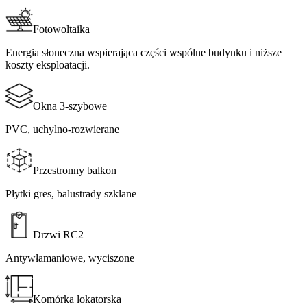
Fotowoltaika​​​​‌ ‍ ​‍​‍‌‍ ‌ ​‍‌‍‍‌‌‍‌ ‌‍‍‌‌‍ ‍​‍​‍​ ‍‍​‍​‍‌ ​ ‌‍​‌‌‍ ‍‌‍‍‌‌ ‌​‌ ‍‌​‍ ‍‌‍‍‌‌‍ ​‍​‍​‍ ​​‍​‍‌‍‍​‌ ​‍‌‍‌‌‌‍‌‍​‍​‍​ ‍‍​‍​‍​‍ ‌ ​ ‌ ‌​‌ ‌‌‌‍‌​‌‍‍‌‌‍ ​‍ ‌‍‍‌‌‍ ‍‌ ‌​‌‍‌‌‌‍ ‍‌ ‌​​‍ ‌‍‌‌‌‍‌​‌‍‍‌‌ ‌​​‍ ‌‍ ‌‌‍ ‌‍‌​‌‍‌‌​ ‌‌ ​​‌ ​‍‌‍‌‌‌ ​ ‌‍‌‌‌‍ ‍‌ ‌​‌‍​‌‌ ‌​‌‍‍‌‌‍ ‌‍ ‍​ ‍ ‌‍‍‌‌‍‌​​ ‌‌‍‌‍​ ‌​‌‍​‍‌‍‌‌​ ‌‍‌‍​‍​ ‌​‌‍‌‍​‍ ‌‌‍‌‍‌‍‌‌‌‍​‌‌‍‌​​‍ ‌​ ‌​‌‍‌‍​ ‌ ​ ‌‍​‍ ‌​ ‍​​ ​​​ ​ ​ ​‌​‍ ‌​ ​‍​ ‍​​ ‌‍​ ​​​ ‌‍‌‍‌‌​ ​ ‌‍​‍‌‍‌‍‌‍‌‍​ ‍​​ ​ ​ ‍ ‌ ‌​‌ ‍‌‌ ​​‌‍‌‌​ ‌‌‍‌‌‌ ​‌‌ ‌‌‌‍‍‌‌ ​​‌‍ ‌‌‍‌‌‌‍ ‍‌ ‌​‌​‍‌‌ ‌​‌‍‌‌‌‍ ‌​ ‍ ‌ ​​‌‍​‌‌ ‌​‌‍‍​​ ‌‌‍ ‍‌‍​‌‌‍ ‌‌‍‌‌​ ‌‍​‍‌‍​‌‌ ​ ‌‍‌‌‌‌‌‌‌ ​‍‌‍ ​​ ‌​‍‌‌​ ​‍‌​‌‍‌ ​ ‌ ‌​‌ ‌‌‌‍‌​‌‍‍‌‌‍ ​‍‌‍‌‍‍‌‌‍‌​​ ‌‌‍‌‍​ ‌​‌‍​‍‌‍‌‌​ ‌‍‌‍​‍​ ‌​‌‍‌‍​‍ ‌‌‍‌‍‌‍‌‌‌‍​‌‌‍‌​​‍ ‌​ ‌​‌‍‌‍​ ‌ ​ ‌‍​‍ ‌​ ‍​​ ​​​ ​ ​ ​‌​‍ ‌​ ​‍​ ‍​​ ‌‍​ ​​​ ‌‍‌‍‌‌​ ​ ‌‍​‍‌‍‌‍‌‍‌‍​ ‍​​ ​ ​‍‌‍‌ ‌​‌ ‍‌‌ ​​‌‍‌‌​ ‌‌‍‌‌‌ ​‌‌ ‌‌‌‍‍‌‌ ​​‌‍ ‌‌‍‌‌‌‍ ‍‌ ‌​‌​‍‌‌ ‌​‌‍‌‌‌‍ ‌​‍‌‍‌ ​​‌‍​‌‌ ‌​‌‍‍​​ ‌‌‍ ‍‌‍​‌‌‍ ‌‌‍‌‌​‍‌‍‌ ​​‌‍‌‌‌ ​‍‌ ​ ‌ ​​‌‍‌‌‌‍​ ‌ ‌​‌‍‍‌‌ ‌‍‌‍‌‌​ ‌‌ ​​‌ ‌‌‌‍​‍‌‍ ​‌‍‍‌‌ ​ ‌‍‍​‌‍‌‌‌‍‌​​‍​‍‌ ‌
Energia słoneczna wspierająca części wspólne budynku i niższe
koszty eksploatacji.​​​​‌ ‍ ​‍​‍‌‍ ‌ ​‍‌‍‍‌‌‍‌ ‌‍‍‌‌‍ ‍​‍​‍​ ‍‍​‍​‍‌ ​ ‌‍​‌‌‍ ‍‌‍‍‌‌ ‌​‌ ‍‌​‍ ‍‌‍‍‌‌‍ ​‍​‍​‍ ​​‍​‍‌‍‍​‌ ​‍‌‍‌‌‌‍‌‍​‍​‍​ ‍‍​‍​‍​‍ ‌ ​ ‌ ‌​‌ ‌‌‌‍‌​‌‍‍‌‌‍ ​‍ ‌‍‍‌‌‍ ‍‌ ‌​‌‍‌‌‌‍ ‍‌ ‌​​‍ ‌‍‌‌‌‍‌​‌‍‍‌‌ ‌​​‍ ‌‍ ‌‌‍ ‌‍‌​‌‍‌‌​ ‌‌ ​​‌ ​‍‌‍‌‌‌ ​ ‌‍‌‌‌‍ ‍‌ ‌​‌‍​‌‌ ‌​‌‍‍‌‌‍ ‌‍ ‍​ ‍ ‌‍‍‌‌‍‌​​ ‌‌‍‌‍​ ‌​‌‍​‍‌‍‌‌​ ‌‍‌‍​‍​ ‌​‌‍‌‍​‍ ‌‌‍‌‍‌‍‌‌‌‍​‌‌‍‌​​‍ ‌​ ‌​‌‍‌‍​ ‌ ​ ‌‍​‍ ‌​ ‍​​ ​​​ ​ ​ ​‌​‍ ‌​ ​‍​ ‍​​ ‌‍​ ​​​ ‌‍‌‍‌‌​ ​ ‌‍​‍‌‍‌‍‌‍‌‍​ ‍​​ ​ ​ ‍ ‌ ‌​‌ ‍‌‌ ​​‌‍‌‌​ ‌‌‍‌‌‌ ​‌‌ ‌‌‌‍‍‌‌ ​​‌‍ ‌‌‍‌‌‌‍ ‍‌ ‌​‌​‍‌‌ ‌​‌‍‌‌‌‍ ‌​ ‍ ‌ ​​‌‍​‌‌ ‌​‌‍‍​​ ‌‌‍‌​‌‍‌‌‌ ​ ‌‍​ ‌ ​‍‌‍‍‌‌ ​​‌ ‌​‌‍‍‌‌‍ ‌‍ ‍​ ‌‍​‍‌‍​‌‌ ​ ‌‍‌‌‌‌‌‌‌ ​‍‌‍ ​​ ‌​‍‌‌​ ​‍‌​‌‍‌ ​ ‌ ‌​‌ ‌‌‌‍‌​‌‍‍‌‌‍ ​‍‌‍‌‍‍‌‌‍‌​​ ‌‌‍‌‍​ ‌​‌‍​‍‌‍‌‌​ ‌‍‌‍​‍​ ‌​‌‍‌‍​‍ ‌‌‍‌‍‌‍‌‌‌‍​‌‌‍‌​​‍ ‌​ ‌​‌‍‌‍​ ‌ ​ ‌‍​‍ ‌​ ‍​​ ​​​ ​ ​ ​‌​‍ ‌​ ​‍​ ‍​​ ‌‍​ ​​​ ‌‍‌‍‌‌​ ​ ‌‍​‍‌‍‌‍‌‍‌‍​ ‍​​ ​ ​‍‌‍‌ ‌​‌ ‍‌‌ ​​‌‍‌‌​ ‌‌‍‌‌‌ ​‌‌ ‌‌‌‍‍‌‌ ​​‌‍ ‌‌‍‌‌‌‍ ‍‌ ‌​‌​‍‌‌ ‌​‌‍‌‌‌‍ ‌​‍‌‍‌ ​​‌‍​‌‌ ‌​‌‍‍​​ ‌‌‍‌​‌‍‌‌‌ ​ ‌‍​ ‌ ​‍‌‍‍‌‌ ​​‌ ‌​‌‍‍‌‌‍ ‌‍ ‍​‍‌‍‌ ​​‌‍‌‌‌ ​‍‌ ​ ‌ ​​‌‍‌‌‌‍​ ‌ ‌​‌‍‍‌‌ ‌‍‌‍‌‌​ ‌‌ ​​‌ ‌‌‌‍​‍‌‍ ​‌‍‍‌‌ ​ ‌‍‍​‌‍‌‌‌‍‌​​‍​‍‌ ‌
Okna 3-szybowe​​​​‌ ‍ ​‍​‍‌‍ ‌ ​‍‌‍‍‌‌‍‌ ‌‍‍‌‌‍ ‍​‍​‍​ ‍‍​‍​‍‌ ​ ‌‍​‌‌‍ ‍‌‍‍‌‌ ‌​‌ ‍‌​‍ ‍‌‍‍‌‌‍ ​‍​‍​‍ ​​‍​‍‌‍‍​‌ ​‍‌‍‌‌‌‍‌‍​‍​‍​ ‍‍​‍​‍​‍ ‌ ​ ‌ ‌​‌ ‌‌‌‍‌​‌‍‍‌‌‍ ​‍ ‌‍‍‌‌‍ ‍‌ ‌​‌‍‌‌‌‍ ‍‌ ‌​​‍ ‌‍‌‌‌‍‌​‌‍‍‌‌ ‌​​‍ ‌‍ ‌‌‍ ‌‍‌​‌‍‌‌​ ‌‌ ​​‌ ​‍‌‍‌‌‌ ​ ‌‍‌‌‌‍ ‍‌ ‌​‌‍​‌‌ ‌​‌‍‍‌‌‍ ‌‍ ‍​ ‍ ‌‍‍‌‌‍‌​​ ‌​ ‍​‌‍​‍​ ‌​​ ‌ ​ ‌‍‌‍​ ​ ‌​‌‍‌​​‍ ‌‌‍‌‌‌‍​‌​ ‌​​ ‍​​‍ ‌​ ‌​​ ​​‌‍‌‍​ ​‌​‍ ‌​ ‍‌​ ​‍‌‍‌​​ ​​​‍ ‌‌‍​‌‌‍​ ​ ‍‌​ ‌​‌‍‌‍‌‍​‍​ ‌ ‌‍​‍​ ​‍​ ​​​ ​​‌‍‌​​ ‍ ‌ ‌​‌ ‍‌‌ ​​‌‍‌‌​ ‌‌‍‌‌‌ ​‌‌ ‌‌‌‍‍‌‌ ​​‌‍ ‌‌‍‌‌‌‍ ‍‌ ‌​‌​‍‌‌ ‌​‌‍‌‌‌‍ ‌​ ‍ ‌ ​​‌‍​‌‌ ‌​‌‍‍​​ ‌‌‍ ‍‌‍​‌‌‍ ‌‌‍‌‌​ ‌‍​‍‌‍​‌‌ ​ ‌‍‌‌‌‌‌‌‌ ​‍‌‍ ​​ ‌​‍‌‌​ ​‍‌​‌‍‌ ​ ‌ ‌​‌ ‌‌‌‍‌​‌‍‍‌‌‍ ​‍‌‍‌‍‍‌‌‍‌​​ ‌​ ‍​‌‍​‍​ ‌​​ ‌ ​ ‌‍‌‍​ ​ ‌​‌‍‌​​‍ ‌‌‍‌‌‌‍​‌​ ‌​​ ‍​​‍ ‌​ ‌​​ ​​‌‍‌‍​ ​‌​‍ ‌​ ‍‌​ ​‍‌‍‌​​ ​​​‍ ‌‌‍​‌‌‍​ ​ ‍‌​ ‌​‌‍‌‍‌‍​‍​ ‌ ‌‍​‍​ ​‍​ ​​​ ​​‌‍‌​​‍‌‍‌ ‌​‌ ‍‌‌ ​​‌‍‌‌​ ‌‌‍‌‌‌ ​‌‌ ‌‌‌‍‍‌‌ ​​‌‍ ‌‌‍‌‌‌‍ ‍‌ ‌​‌​‍‌‌ ‌​‌‍‌‌‌‍ ‌​‍‌‍‌ ​​‌‍​‌‌ ‌​‌‍‍​​ ‌‌‍ ‍‌‍​‌‌‍ ‌‌‍‌‌​‍‌‍‌ ​​‌‍‌‌‌ ​‍‌ ​ ‌ ​​‌‍‌‌‌‍​ ‌ ‌​‌‍‍‌‌ ‌‍‌‍‌‌​ ‌‌ ​​‌ ‌‌‌‍​‍‌‍ ​‌‍‍‌‌ ​ ‌‍‍​‌‍‌‌‌‍‌​​‍​‍‌ ‌
PVC, uchylno-rozwierane​​​​‌ ‍ ​‍​‍‌‍ ‌ ​‍‌‍‍‌‌‍‌ ‌‍‍‌‌‍ ‍​‍​‍​ ‍‍​‍​‍‌ ​ ‌‍​‌‌‍ ‍‌‍‍‌‌ ‌​‌ ‍‌​‍ ‍‌‍‍‌‌‍ ​‍​‍​‍ ​​‍​‍‌‍‍​‌ ​‍‌‍‌‌‌‍‌‍​‍​‍​ ‍‍​‍​‍​‍ ‌ ​ ‌ ‌​‌ ‌‌‌‍‌​‌‍‍‌‌‍ ​‍ ‌‍‍‌‌‍ ‍‌ ‌​‌‍‌‌‌‍ ‍‌ ‌​​‍ ‌‍‌‌‌‍‌​‌‍‍‌‌ ‌​​‍ ‌‍ ‌‌‍ ‌‍‌​‌‍‌‌​ ‌‌ ​​‌ ​‍‌‍‌‌‌ ​ ‌‍‌‌‌‍ ‍‌ ‌​‌‍​‌‌ ‌​‌‍‍‌‌‍ ‌‍ ‍​ ‍ ‌‍‍‌‌‍‌​​ ‌​ ‍​‌‍​‍​ ‌​​ ‌ ​ ‌‍‌‍​ ​ ‌​‌‍‌​​‍ ‌‌‍‌‌‌‍​‌​ ‌​​ ‍​​‍ ‌​ ‌​​ ​​‌‍‌‍​ ​‌​‍ ‌​ ‍‌​ ​‍‌‍‌​​ ​​​‍ ‌‌‍​‌‌‍​ ​ ‍‌​ ‌​‌‍‌‍‌‍​‍​ ‌ ‌‍​‍​ ​‍​ ​​​ ​​‌‍‌​​ ‍ ‌ ‌​‌ ‍‌‌ ​​‌‍‌‌​ ‌‌‍‌‌‌ ​‌‌ ‌‌‌‍‍‌‌ ​​‌‍ ‌‌‍‌‌‌‍ ‍‌ ‌​‌​‍‌‌ ‌​‌‍‌‌‌‍ ‌​ ‍ ‌ ​​‌‍​‌‌ ‌​‌‍‍​​ ‌‌‍‌​‌‍‌‌‌ ​ ‌‍​ ‌ ​‍‌‍‍‌‌ ​​‌ ‌​‌‍‍‌‌‍ ‌‍ ‍​ ‌‍​‍‌‍​‌‌ ​ ‌‍‌‌‌‌‌‌‌ ​‍‌‍ ​​ ‌​‍‌‌​ ​‍‌​‌‍‌ ​ ‌ ‌​‌ ‌‌‌‍‌​‌‍‍‌‌‍ ​‍‌‍‌‍‍‌‌‍‌​​ ‌​ ‍​‌‍​‍​ ‌​​ ‌ ​ ‌‍‌‍​ ​ ‌​‌‍‌​​‍ ‌‌‍‌‌‌‍​‌​ ‌​​ ‍​​‍ ‌​ ‌​​ ​​‌‍‌‍​ ​‌​‍ ‌​ ‍‌​ ​‍‌‍‌​​ ​​​‍ ‌‌‍​‌‌‍​ ​ ‍‌​ ‌​‌‍‌‍‌‍​‍​ ‌ ‌‍​‍​ ​‍​ ​​​ ​​‌‍‌​​‍‌‍‌ ‌​‌ ‍‌‌ ​​‌‍‌‌​ ‌‌‍‌‌‌ ​‌‌ ‌‌‌‍‍‌‌ ​​‌‍ ‌‌‍‌‌‌‍ ‍‌ ‌​‌​‍‌‌ ‌​‌‍‌‌‌‍ ‌​‍‌‍‌ ​​‌‍​‌‌ ‌​‌‍‍​​ ‌‌‍‌​‌‍‌‌‌ ​ ‌‍​ ‌ ​‍‌‍‍‌‌ ​​‌ ‌​‌‍‍‌‌‍ ‌‍ ‍​‍‌‍‌ ​​‌‍‌‌‌ ​‍‌ ​ ‌ ​​‌‍‌‌‌‍​ ‌ ‌​‌‍‍‌‌ ‌‍‌‍‌‌​ ‌‌ ​​‌ ‌‌‌‍​‍‌‍ ​‌‍‍‌‌ ​ ‌‍‍​‌‍‌‌‌‍‌​​‍​‍‌ ‌
Przestronny balkon​​​​‌ ‍ ​‍​‍‌‍ ‌ ​‍‌‍‍‌‌‍‌ ‌‍‍‌‌‍ ‍​‍​‍​ ‍‍​‍​‍‌ ​ ‌‍​‌‌‍ ‍‌‍‍‌‌ ‌​‌ ‍‌​‍ ‍‌‍‍‌‌‍ ​‍​‍​‍ ​​‍​‍‌‍‍​‌ ​‍‌‍‌‌‌‍‌‍​‍​‍​ ‍‍​‍​‍​‍ ‌ ​ ‌ ‌​‌ ‌‌‌‍‌​‌‍‍‌‌‍ ​‍ ‌‍‍‌‌‍ ‍‌ ‌​‌‍‌‌‌‍ ‍‌ ‌​​‍ ‌‍‌‌‌‍‌​‌‍‍‌‌ ‌​​‍ ‌‍ ‌‌‍ ‌‍‌​‌‍‌‌​ ‌‌ ​​‌ ​‍‌‍‌‌‌ ​ ‌‍‌‌‌‍ ‍‌ ‌​‌‍​‌‌ ‌​‌‍‍‌‌‍ ‌‍ ‍​ ‍ ‌‍‍‌‌‍‌​​ ‌‌‍‌‍‌‍‌‍‌‍‌​​ ​​​ ​ ‌‍‌​‌‍‌‍‌‍​‌​‍ ‌​ ‌​​ ‌‌​ ​‍‌‍​ ​‍ ‌​ ‌​‌‍​‌​ ‍‌​ ​ ​‍ ‌​ ‍‌‌‍​‍​ ​​‌‍‌‌​‍ ‌​ ‌‌‌‍‌‌​ ‌​​ ‌‍​ ‌​‌‍‌‌​ ‍‌‌‍‌‍​ ‌​​ ​​‌‍​‌‌‍‌‍​ ‍ ‌ ‌​‌ ‍‌‌ ​​‌‍‌‌​ ‌‌‍‌‌‌ ​‌‌ ‌‌‌‍‍‌‌ ​​‌‍ ‌‌‍‌‌‌‍ ‍‌ ‌​‌​‍‌‌ ‌​‌‍‌‌‌‍ ‌​ ‍ ‌ ​​‌‍​‌‌ ‌​‌‍‍​​ ‌‌‍ ‍‌‍​‌‌‍ ‌‌‍‌‌​ ‌‍​‍‌‍​‌‌ ​ ‌‍‌‌‌‌‌‌‌ ​‍‌‍ ​​ ‌​‍‌‌​ ​‍‌​‌‍‌ ​ ‌ ‌​‌ ‌‌‌‍‌​‌‍‍‌‌‍ ​‍‌‍‌‍‍‌‌‍‌​​ ‌‌‍‌‍‌‍‌‍‌‍‌​​ ​​​ ​ ‌‍‌​‌‍‌‍‌‍​‌​‍ ‌​ ‌​​ ‌‌​ ​‍‌‍​ ​‍ ‌​ ‌​‌‍​‌​ ‍‌​ ​ ​‍ ‌​ ‍‌‌‍​‍​ ​​‌‍‌‌​‍ ‌​ ‌‌‌‍‌‌​ ‌​​ ‌‍​ ‌​‌‍‌‌​ ‍‌‌‍‌‍​ ‌​​ ​​‌‍​‌‌‍‌‍​‍‌‍‌ ‌​‌ ‍‌‌ ​​‌‍‌‌​ ‌‌‍‌‌‌ ​‌‌ ‌‌‌‍‍‌‌ ​​‌‍ ‌‌‍‌‌‌‍ ‍‌ ‌​‌​‍‌‌ ‌​‌‍‌‌‌‍ ‌​‍‌‍‌ ​​‌‍​‌‌ ‌​‌‍‍​​ ‌‌‍ ‍‌‍​‌‌‍ ‌‌‍‌‌​‍‌‍‌ ​​‌‍‌‌‌ ​‍‌ ​ ‌ ​​‌‍‌‌‌‍​ ‌ ‌​‌‍‍‌‌ ‌‍‌‍‌‌​ ‌‌ ​​‌ ‌‌‌‍​‍‌‍ ​‌‍‍‌‌ ​ ‌‍‍​‌‍‌‌‌‍‌​​‍​‍‌ ‌
Płytki gres, balustrady szklane​​​​‌ ‍ ​‍​‍‌‍ ‌ ​‍‌‍‍‌‌‍‌ ‌‍‍‌‌‍ ‍​‍​‍​ ‍‍​‍​‍‌ ​ ‌‍​‌‌‍ ‍‌‍‍‌‌ ‌​‌ ‍‌​‍ ‍‌‍‍‌‌‍ ​‍​‍​‍ ​​‍​‍‌‍‍​‌ ​‍‌‍‌‌‌‍‌‍​‍​‍​ ‍‍​‍​‍​‍ ‌ ​ ‌ ‌​‌ ‌‌‌‍‌​‌‍‍‌‌‍ ​‍ ‌‍‍‌‌‍ ‍‌ ‌​‌‍‌‌‌‍ ‍‌ ‌​​‍ ‌‍‌‌‌‍‌​‌‍‍‌‌ ‌​​‍ ‌‍ ‌‌‍ ‌‍‌​‌‍‌‌​ ‌‌ ​​‌ ​‍‌‍‌‌‌ ​ ‌‍‌‌‌‍ ‍‌ ‌​‌‍​‌‌ ‌​‌‍‍‌‌‍ ‌‍ ‍​ ‍ ‌‍‍‌‌‍‌​​ ‌‌‍‌‍‌‍‌‍‌‍‌​​ ​​​ ​ ‌‍‌​‌‍‌‍‌‍​‌​‍ ‌​ ‌​​ ‌‌​ ​‍‌‍​ ​‍ ‌​ ‌​‌‍​‌​ ‍‌​ ​ ​‍ ‌​ ‍‌‌‍​‍​ ​​‌‍‌‌​‍ ‌​ ‌‌‌‍‌‌​ ‌​​ ‌‍​ ‌​‌‍‌‌​ ‍‌‌‍‌‍​ ‌​​ ​​‌‍​‌‌‍‌‍​ ‍ ‌ ‌​‌ ‍‌‌ ​​‌‍‌‌​ ‌‌‍‌‌‌ ​‌‌ ‌‌‌‍‍‌‌ ​​‌‍ ‌‌‍‌‌‌‍ ‍‌ ‌​‌​‍‌‌ ‌​‌‍‌‌‌‍ ‌​ ‍ ‌ ​​‌‍​‌‌ ‌​‌‍‍​​ ‌‌‍‌​‌‍‌‌‌ ​ ‌‍​ ‌ ​‍‌‍‍‌‌ ​​‌ ‌​‌‍‍‌‌‍ ‌‍ ‍​ ‌‍​‍‌‍​‌‌ ​ ‌‍‌‌‌‌‌‌‌ ​‍‌‍ ​​ ‌​‍‌‌​ ​‍‌​‌‍‌ ​ ‌ ‌​‌ ‌‌‌‍‌​‌‍‍‌‌‍ ​‍‌‍‌‍‍‌‌‍‌​​ ‌‌‍‌‍‌‍‌‍‌‍‌​​ ​​​ ​ ‌‍‌​‌‍‌‍‌‍​‌​‍ ‌​ ‌​​ ‌‌​ ​‍‌‍​ ​‍ ‌​ ‌​‌‍​‌​ ‍‌​ ​ ​‍ ‌​ ‍‌‌‍​‍​ ​​‌‍‌‌​‍ ‌​ ‌‌‌‍‌‌​ ‌​​ ‌‍​ ‌​‌‍‌‌​ ‍‌‌‍‌‍​ ‌​​ ​​‌‍​‌‌‍‌‍​‍‌‍‌ ‌​‌ ‍‌‌ ​​‌‍‌‌​ ‌‌‍‌‌‌ ​‌‌ ‌‌‌‍‍‌‌ ​​‌‍ ‌‌‍‌‌‌‍ ‍‌ ‌​‌​‍‌‌ ‌​‌‍‌‌‌‍ ‌​‍‌‍‌ ​​‌‍​‌‌ ‌​‌‍‍​​ ‌‌‍‌​‌‍‌‌‌ ​ ‌‍​ ‌ ​‍‌‍‍‌‌ ​​‌ ‌​‌‍‍‌‌‍ ‌‍ ‍​‍‌‍‌ ​​‌‍‌‌‌ ​‍‌ ​ ‌ ​​‌‍‌‌‌‍​ ‌ ‌​‌‍‍‌‌ ‌‍‌‍‌‌​ ‌‌ ​​‌ ‌‌‌‍​‍‌‍ ​‌‍‍‌‌ ​ ‌‍‍​‌‍‌‌‌‍‌​​‍​‍‌ ‌
Drzwi RC2​​​​‌ ‍ ​‍​‍‌‍ ‌ ​‍‌‍‍‌‌‍‌ ‌‍‍‌‌‍ ‍​‍​‍​ ‍‍​‍​‍‌ ​ ‌‍​‌‌‍ ‍‌‍‍‌‌ ‌​‌ ‍‌​‍ ‍‌‍‍‌‌‍ ​‍​‍​‍ ​​‍​‍‌‍‍​‌ ​‍‌‍‌‌‌‍‌‍​‍​‍​ ‍‍​‍​‍​‍ ‌ ​ ‌ ‌​‌ ‌‌‌‍‌​‌‍‍‌‌‍ ​‍ ‌‍‍‌‌‍ ‍‌ ‌​‌‍‌‌‌‍ ‍‌ ‌​​‍ ‌‍‌‌‌‍‌​‌‍‍‌‌ ‌​​‍ ‌‍ ‌‌‍ ‌‍‌​‌‍‌‌​ ‌‌ ​​‌ ​‍‌‍‌‌‌ ​ ‌‍‌‌‌‍ ‍‌ ‌​‌‍​‌‌ ‌​‌‍‍‌‌‍ ‌‍ ‍​ ‍ ‌‍‍‌‌‍‌​​ ‌​ ​‍‌‍‌‌​ ‌​​ ‍‌‌‍​ ‌‍‌‍‌‍‌‌​ ‌‌​‍ ‌​ ​‌​ ​‍​ ‍​​ ‌​​‍ ‌​ ‌​​ ​‌‌‍​ ​ ‍‌​‍ ‌​ ‍‌​ ​‍​ ​‍‌‍‌‍​‍ ‌‌‍​‌‌‍​‍​ ‌‌​ ​‍‌‍​ ​ ‌ ​ ​​‌‍‌‍‌‍‌‍​ ‌ ​ ​ ​ ​‍​ ‍ ‌ ‌​‌ ‍‌‌ ​​‌‍‌‌​ ‌‌‍‌‌‌ ​‌‌ ‌‌‌‍‍‌‌ ​​‌‍ ‌‌‍‌‌‌‍ ‍‌ ‌​‌​‍‌‌ ‌​‌‍‌‌‌‍ ‌​ ‍ ‌ ​​‌‍​‌‌ ‌​‌‍‍​​ ‌‌‍ ‍‌‍​‌‌‍ ‌‌‍‌‌​ ‌‍​‍‌‍​‌‌ ​ ‌‍‌‌‌‌‌‌‌ ​‍‌‍ ​​ ‌​‍‌‌​ ​‍‌​‌‍‌ ​ ‌ ‌​‌ ‌‌‌‍‌​‌‍‍‌‌‍ ​‍‌‍‌‍‍‌‌‍‌​​ ‌​ ​‍‌‍‌‌​ ‌​​ ‍‌‌‍​ ‌‍‌‍‌‍‌‌​ ‌‌​‍ ‌​ ​‌​ ​‍​ ‍​​ ‌​​‍ ‌​ ‌​​ ​‌‌‍​ ​ ‍‌​‍ ‌​ ‍‌​ ​‍​ ​‍‌‍‌‍​‍ ‌‌‍​‌‌‍​‍​ ‌‌​ ​‍‌‍​ ​ ‌ ​ ​​‌‍‌‍‌‍‌‍​ ‌ ​ ​ ​ ​‍​‍‌‍‌ ‌​‌ ‍‌‌ ​​‌‍‌‌​ ‌‌‍‌‌‌ ​‌‌ ‌‌‌‍‍‌‌ ​​‌‍ ‌‌‍‌‌‌‍ ‍‌ ‌​‌​‍‌‌ ‌​‌‍‌‌‌‍ ‌​‍‌‍‌ ​​‌‍​‌‌ ‌​‌‍‍​​ ‌‌‍ ‍‌‍​‌‌‍ ‌‌‍‌‌​‍‌‍‌ ​​‌‍‌‌‌ ​‍‌ ​ ‌ ​​‌‍‌‌‌‍​ ‌ ‌​‌‍‍‌‌ ‌‍‌‍‌‌​ ‌‌ ​​‌ ‌‌‌‍​‍‌‍ ​‌‍‍‌‌ ​ ‌‍‍​‌‍‌‌‌‍‌​​‍​‍‌ ‌
Antywłamaniowe, wyciszone​​​​‌ ‍ ​‍​‍‌‍ ‌ ​‍‌‍‍‌‌‍‌ ‌‍‍‌‌‍ ‍​‍​‍​ ‍‍​‍​‍‌ ​ ‌‍​‌‌‍ ‍‌‍‍‌‌ ‌​‌ ‍‌​‍ ‍‌‍‍‌‌‍ ​‍​‍​‍ ​​‍​‍‌‍‍​‌ ​‍‌‍‌‌‌‍‌‍​‍​‍​ ‍‍​‍​‍​‍ ‌ ​ ‌ ‌​‌ ‌‌‌‍‌​‌‍‍‌‌‍ ​‍ ‌‍‍‌‌‍ ‍‌ ‌​‌‍‌‌‌‍ ‍‌ ‌​​‍ ‌‍‌‌‌‍‌​‌‍‍‌‌ ‌​​‍ ‌‍ ‌‌‍ ‌‍‌​‌‍‌‌​ ‌‌ ​​‌ ​‍‌‍‌‌‌ ​ ‌‍‌‌‌‍ ‍‌ ‌​‌‍​‌‌ ‌​‌‍‍‌‌‍ ‌‍ ‍​ ‍ ‌‍‍‌‌‍‌​​ ‌​ ​‍‌‍‌‌​ ‌​​ ‍‌‌‍​ ‌‍‌‍‌‍‌‌​ ‌‌​‍ ‌​ ​‌​ ​‍​ ‍​​ ‌​​‍ ‌​ ‌​​ ​‌‌‍​ ​ ‍‌​‍ ‌​ ‍‌​ ​‍​ ​‍‌‍‌‍​‍ ‌‌‍​‌‌‍​‍​ ‌‌​ ​‍‌‍​ ​ ‌ ​ ​​‌‍‌‍‌‍‌‍​ ‌ ​ ​ ​ ​‍​ ‍ ‌ ‌​‌ ‍‌‌ ​​‌‍‌‌​ ‌‌‍‌‌‌ ​‌‌ ‌‌‌‍‍‌‌ ​​‌‍ ‌‌‍‌‌‌‍ ‍‌ ‌​‌​‍‌‌ ‌​‌‍‌‌‌‍ ‌​ ‍ ‌ ​​‌‍​‌‌ ‌​‌‍‍​​ ‌‌‍‌​‌‍‌‌‌ ​ ‌‍​ ‌ ​‍‌‍‍‌‌ ​​‌ ‌​‌‍‍‌‌‍ ‌‍ ‍​ ‌‍​‍‌‍​‌‌ ​ ‌‍‌‌‌‌‌‌‌ ​‍‌‍ ​​ ‌​‍‌‌​ ​‍‌​‌‍‌ ​ ‌ ‌​‌ ‌‌‌‍‌​‌‍‍‌‌‍ ​‍‌‍‌‍‍‌‌‍‌​​ ‌​ ​‍‌‍‌‌​ ‌​​ ‍‌‌‍​ ‌‍‌‍‌‍‌‌​ ‌‌​‍ ‌​ ​‌​ ​‍​ ‍​​ ‌​​‍ ‌​ ‌​​ ​‌‌‍​ ​ ‍‌​‍ ‌​ ‍‌​ ​‍​ ​‍‌‍‌‍​‍ ‌‌‍​‌‌‍​‍​ ‌‌​ ​‍‌‍​ ​ ‌ ​ ​​‌‍‌‍‌‍‌‍​ ‌ ​ ​ ​ ​‍​‍‌‍‌ ‌​‌ ‍‌‌ ​​‌‍‌‌​ ‌‌‍‌‌‌ ​‌‌ ‌‌‌‍‍‌‌ ​​‌‍ ‌‌‍‌‌‌‍ ‍‌ ‌​‌​‍‌‌ ‌​‌‍‌‌‌‍ ‌​‍‌‍‌ ​​‌‍​‌‌ ‌​‌‍‍​​ ‌‌‍‌​‌‍‌‌‌ ​ ‌‍​ ‌ ​‍‌‍‍‌‌ ​​‌ ‌​‌‍‍‌‌‍ ‌‍ ‍​‍‌‍‌ ​​‌‍‌‌‌ ​‍‌ ​ ‌ ​​‌‍‌‌‌‍​ ‌ ‌​‌‍‍‌‌ ‌‍‌‍‌‌​ ‌‌ ​​‌ ‌‌‌‍​‍‌‍ ​‌‍‍‌‌ ​ ‌‍‍​‌‍‌‌‌‍‌​​‍​‍‌ ‌
Komórka lokatorska​​​​‌ ‍ ​‍​‍‌‍ ‌ ​‍‌‍‍‌‌‍‌ ‌‍‍‌‌‍ ‍​‍​‍​ ‍‍​‍​‍‌ ​ ‌‍​‌‌‍ ‍‌‍‍‌‌ ‌​‌ ‍‌​‍ ‍‌‍‍‌‌‍ ​‍​‍​‍ ​​‍​‍‌‍‍​‌ ​‍‌‍‌‌‌‍‌‍​‍​‍​ ‍‍​‍​‍​‍ ‌ ​ ‌ ‌​‌ ‌‌‌‍‌​‌‍‍‌‌‍ ​‍ ‌‍‍‌‌‍ ‍‌ ‌​‌‍‌‌‌‍ ‍‌ ‌​​‍ ‌‍‌‌‌‍‌​‌‍‍‌‌ ‌​​‍ ‌‍ ‌‌‍ ‌‍‌​‌‍‌‌​ ‌‌ ​​‌ ​‍‌‍‌‌‌ ​ ‌‍‌‌‌‍ ‍‌ ‌​‌‍​‌‌ ‌​‌‍‍‌‌‍ ‌‍ ‍​ ‍ ‌‍‍‌‌‍‌​​ ‌​ ‌‌​ ‌‌​ ​‌​ ‌‌‌‍​‌​ ​​​ ‌‍​ ​‍​‍ ‌​ ‍‌‌‍​ ​ ​‌​ ​​​‍ ‌​ ‌​‌‍‌‌​ ​​​ ‌‍​‍ ‌​ ‍​‌‍​‌​ ‌‌‌‍‌‍​‍ ‌​ ​ ​ ​​​ ‌‍​ ‌​​ ​​​ ​‍‌‍‌‌​ ‌‍​ ‌‍‌‍‌​​ ​‍‌‍​‌​ ‍ ‌ ‌​‌ ‍‌‌ ​​‌‍‌‌​ ‌‌‍‌‌‌ ​‌‌ ‌‌‌‍‍‌‌ ​​‌‍ ‌‌‍‌‌‌‍ ‍‌ ‌​‌​‍‌‌ ‌​‌‍‌‌‌‍ ‌​ ‍ ‌ ​​‌‍​‌‌ ‌​‌‍‍​​ ‌‌‍ ‍‌‍​‌‌‍ ‌‌‍‌‌​ ‌‍​‍‌‍​‌‌ ​ ‌‍‌‌‌‌‌‌‌ ​‍‌‍ ​​ ‌​‍‌‌​ ​‍‌​‌‍‌ ​ ‌ ‌​‌ ‌‌‌‍‌​‌‍‍‌‌‍ ​‍‌‍‌‍‍‌‌‍‌​​ ‌​ ‌‌​ ‌‌​ ​‌​ ‌‌‌‍​‌​ ​​​ ‌‍​ ​‍​‍ ‌​ ‍‌‌‍​ ​ ​‌​ ​​​‍ ‌​ ‌​‌‍‌‌​ ​​​ ‌‍​‍ ‌​ ‍​‌‍​‌​ ‌‌‌‍‌‍​‍ ‌​ ​ ​ ​​​ ‌‍​ ‌​​ ​​​ ​‍‌‍‌‌​ ‌‍​ ‌‍‌‍‌​​ ​‍‌‍​‌​‍‌‍‌ ‌​‌ ‍‌‌ ​​‌‍‌‌​ ‌‌‍‌‌‌ ​‌‌ ‌‌‌‍‍‌‌ ​​‌‍ ‌‌‍‌‌‌‍ ‍‌ ‌​‌​‍‌‌ ‌​‌‍‌‌‌‍ ‌​‍‌‍‌ ​​‌‍​‌‌ ‌​‌‍‍​​ ‌‌‍ ‍‌‍​‌‌‍ ‌‌‍‌‌​‍‌‍‌ ​​‌‍‌‌‌ ​‍‌ ​ ‌ ​​‌‍‌‌‌‍​ ‌ ‌​‌‍‍‌‌ ‌‍‌‍‌‌​ ‌‌ ​​‌ ‌‌‌‍​‍‌‍ ​‌‍‍‌‌ ​ ‌‍‍​‌‍‌‌‌‍‌​​‍​‍‌ ‌