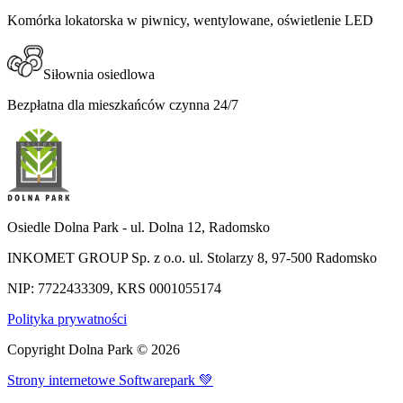
Komórka lokatorska w piwnicy, wentylowane, oświetlenie LED​​​​‌ ‍ ​‍​‍‌‍ ‌ ​‍‌‍‍‌‌‍‌ ‌‍‍‌‌‍ ‍​‍​‍​ ‍‍​‍​‍‌ ​ ‌‍​‌‌‍ ‍‌‍‍‌‌ ‌​‌ ‍‌​‍ ‍‌‍‍‌‌‍ ​‍​‍​‍ ​​‍​‍‌‍‍​‌ ​‍‌‍‌‌‌‍‌‍​‍​‍​ ‍‍​‍​‍​‍ ‌ ​ ‌ ‌​‌ ‌‌‌‍‌​‌‍‍‌‌‍ ​‍ ‌‍‍‌‌‍ ‍‌ ‌​‌‍‌‌‌‍ ‍‌ ‌​​‍ ‌‍‌‌‌‍‌​‌‍‍‌‌ ‌​​‍ ‌‍ ‌‌‍ ‌‍‌​‌‍‌‌​ ‌‌ ​​‌ ​‍‌‍‌‌‌ ​ ‌‍‌‌‌‍ ‍‌ ‌​‌‍​‌‌ ‌​‌‍‍‌‌‍ ‌‍ ‍​ ‍ ‌‍‍‌‌‍‌​​ ‌​ ‌‌​ ‌‌​ ​‌​ ‌‌‌‍​‌​ ​​​ ‌‍​ ​‍​‍ ‌​ ‍‌‌‍​ ​ ​‌​ ​​​‍ ‌​ ‌​‌‍‌‌​ ​​​ ‌‍​‍ ‌​ ‍​‌‍​‌​ ‌‌‌‍‌‍​‍ ‌​ ​ ​ ​​​ ‌‍​ ‌​​ ​​​ ​‍‌‍‌‌​ ‌‍​ ‌‍‌‍‌​​ ​‍‌‍​‌​ ‍ ‌ ‌​‌ ‍‌‌ ​​‌‍‌‌​ ‌‌‍‌‌‌ ​‌‌ ‌‌‌‍‍‌‌ ​​‌‍ ‌‌‍‌‌‌‍ ‍‌ ‌​‌​‍‌‌ ‌​‌‍‌‌‌‍ ‌​ ‍ ‌ ​​‌‍​‌‌ ‌​‌‍‍​​ ‌‌‍‌​‌‍‌‌‌ ​ ‌‍​ ‌ ​‍‌‍‍‌‌ ​​‌ ‌​‌‍‍‌‌‍ ‌‍ ‍​ ‌‍​‍‌‍​‌‌ ​ ‌‍‌‌‌‌‌‌‌ ​‍‌‍ ​​ ‌​‍‌‌​ ​‍‌​‌‍‌ ​ ‌ ‌​‌ ‌‌‌‍‌​‌‍‍‌‌‍ ​‍‌‍‌‍‍‌‌‍‌​​ ‌​ ‌‌​ ‌‌​ ​‌​ ‌‌‌‍​‌​ ​​​ ‌‍​ ​‍​‍ ‌​ ‍‌‌‍​ ​ ​‌​ ​​​‍ ‌​ ‌​‌‍‌‌​ ​​​ ‌‍​‍ ‌​ ‍​‌‍​‌​ ‌‌‌‍‌‍​‍ ‌​ ​ ​ ​​​ ‌‍​ ‌​​ ​​​ ​‍‌‍‌‌​ ‌‍​ ‌‍‌‍‌​​ ​‍‌‍​‌​‍‌‍‌ ‌​‌ ‍‌‌ ​​‌‍‌‌​ ‌‌‍‌‌‌ ​‌‌ ‌‌‌‍‍‌‌ ​​‌‍ ‌‌‍‌‌‌‍ ‍‌ ‌​‌​‍‌‌ ‌​‌‍‌‌‌‍ ‌​‍‌‍‌ ​​‌‍​‌‌ ‌​‌‍‍​​ ‌‌‍‌​‌‍‌‌‌ ​ ‌‍​ ‌ ​‍‌‍‍‌‌ ​​‌ ‌​‌‍‍‌‌‍ ‌‍ ‍​‍‌‍‌ ​​‌‍‌‌‌ ​‍‌ ​ ‌ ​​‌‍‌‌‌‍​ ‌ ‌​‌‍‍‌‌ ‌‍‌‍‌‌​ ‌‌ ​​‌ ‌‌‌‍​‍‌‍ ​‌‍‍‌‌ ​ ‌‍‍​‌‍‌‌‌‍‌​​‍​‍‌ ‌
Siłownia osiedlowa​​​​‌ ‍ ​‍​‍‌‍ ‌ ​‍‌‍‍‌‌‍‌ ‌‍‍‌‌‍ ‍​‍​‍​ ‍‍​‍​‍‌ ​ ‌‍​‌‌‍ ‍‌‍‍‌‌ ‌​‌ ‍‌​‍ ‍‌‍‍‌‌‍ ​‍​‍​‍ ​​‍​‍‌‍‍​‌ ​‍‌‍‌‌‌‍‌‍​‍​‍​ ‍‍​‍​‍​‍ ‌ ​ ‌ ‌​‌ ‌‌‌‍‌​‌‍‍‌‌‍ ​‍ ‌‍‍‌‌‍ ‍‌ ‌​‌‍‌‌‌‍ ‍‌ ‌​​‍ ‌‍‌‌‌‍‌​‌‍‍‌‌ ‌​​‍ ‌‍ ‌‌‍ ‌‍‌​‌‍‌‌​ ‌‌ ​​‌ ​‍‌‍‌‌‌ ​ ‌‍‌‌‌‍ ‍‌ ‌​‌‍​‌‌ ‌​‌‍‍‌‌‍ ‌‍ ‍​ ‍ ‌‍‍‌‌‍‌​​ ‌​ ‌‍​ ​​‌‍​‍‌‍​‍​ ‍​‌‍‌‍‌‍‌‌‌‍‌‍​‍ ‌​ ‌ ‌‍​ ​ ​‍‌‍‌‍​‍ ‌​ ‌​‌‍​ ​ ‌​​ ​‍​‍ ‌‌‍​‌‌‍​ ‌‍​ ​ ‌ ​‍ ‌‌‍‌‍​ ‌‌​ ‌‌​ ‌‍​ ​​​ ‍​​ ‍​‌‍​‍​ ​‌​ ‌​‌‍‌‍​ ‌ ​ ‍ ‌ ‌​‌ ‍‌‌ ​​‌‍‌‌​ ‌‌‍‌‌‌ ​‌‌ ‌‌‌‍‍‌‌ ​​‌‍ ‌‌‍‌‌‌‍ ‍‌ ‌​‌​‍‌‌ ‌​‌‍‌‌‌‍ ‌​ ‍ ‌ ​​‌‍​‌‌ ‌​‌‍‍​​ ‌‌‍ ‍‌‍​‌‌‍ ‌‌‍‌‌​ ‌‍​‍‌‍​‌‌ ​ ‌‍‌‌‌‌‌‌‌ ​‍‌‍ ​​ ‌​‍‌‌​ ​‍‌​‌‍‌ ​ ‌ ‌​‌ ‌‌‌‍‌​‌‍‍‌‌‍ ​‍‌‍‌‍‍‌‌‍‌​​ ‌​ ‌‍​ ​​‌‍​‍‌‍​‍​ ‍​‌‍‌‍‌‍‌‌‌‍‌‍​‍ ‌​ ‌ ‌‍​ ​ ​‍‌‍‌‍​‍ ‌​ ‌​‌‍​ ​ ‌​​ ​‍​‍ ‌‌‍​‌‌‍​ ‌‍​ ​ ‌ ​‍ ‌‌‍‌‍​ ‌‌​ ‌‌​ ‌‍​ ​​​ ‍​​ ‍​‌‍​‍​ ​‌​ ‌​‌‍‌‍​ ‌ ​‍‌‍‌ ‌​‌ ‍‌‌ ​​‌‍‌‌​ ‌‌‍‌‌‌ ​‌‌ ‌‌‌‍‍‌‌ ​​‌‍ ‌‌‍‌‌‌‍ ‍‌ ‌​‌​‍‌‌ ‌​‌‍‌‌‌‍ ‌​‍‌‍‌ ​​‌‍​‌‌ ‌​‌‍‍​​ ‌‌‍ ‍‌‍​‌‌‍ ‌‌‍‌‌​‍‌‍‌ ​​‌‍‌‌‌ ​‍‌ ​ ‌ ​​‌‍‌‌‌‍​ ‌ ‌​‌‍‍‌‌ ‌‍‌‍‌‌​ ‌‌ ​​‌ ‌‌‌‍​‍‌‍ ​‌‍‍‌‌ ​ ‌‍‍​‌‍‌‌‌‍‌​​‍​‍‌ ‌
Bezpłatna dla mieszkańców czynna 24/7​​​​‌ ‍ ​‍​‍‌‍ ‌ ​‍‌‍‍‌‌‍‌ ‌‍‍‌‌‍ ‍​‍​‍​ ‍‍​‍​‍‌ ​ ‌‍​‌‌‍ ‍‌‍‍‌‌ ‌​‌ ‍‌​‍ ‍‌‍‍‌‌‍ ​‍​‍​‍ ​​‍​‍‌‍‍​‌ ​‍‌‍‌‌‌‍‌‍​‍​‍​ ‍‍​‍​‍​‍ ‌ ​ ‌ ‌​‌ ‌‌‌‍‌​‌‍‍‌‌‍ ​‍ ‌‍‍‌‌‍ ‍‌ ‌​‌‍‌‌‌‍ ‍‌ ‌​​‍ ‌‍‌‌‌‍‌​‌‍‍‌‌ ‌​​‍ ‌‍ ‌‌‍ ‌‍‌​‌‍‌‌​ ‌‌ ​​‌ ​‍‌‍‌‌‌ ​ ‌‍‌‌‌‍ ‍‌ ‌​‌‍​‌‌ ‌​‌‍‍‌‌‍ ‌‍ ‍​ ‍ ‌‍‍‌‌‍‌​​ ‌​ ‌‍​ ​​‌‍​‍‌‍​‍​ ‍​‌‍‌‍‌‍‌‌‌‍‌‍​‍ ‌​ ‌ ‌‍​ ​ ​‍‌‍‌‍​‍ ‌​ ‌​‌‍​ ​ ‌​​ ​‍​‍ ‌‌‍​‌‌‍​ ‌‍​ ​ ‌ ​‍ ‌‌‍‌‍​ ‌‌​ ‌‌​ ‌‍​ ​​​ ‍​​ ‍​‌‍​‍​ ​‌​ ‌​‌‍‌‍​ ‌ ​ ‍ ‌ ‌​‌ ‍‌‌ ​​‌‍‌‌​ ‌‌‍‌‌‌ ​‌‌ ‌‌‌‍‍‌‌ ​​‌‍ ‌‌‍‌‌‌‍ ‍‌ ‌​‌​‍‌‌ ‌​‌‍‌‌‌‍ ‌​ ‍ ‌ ​​‌‍​‌‌ ‌​‌‍‍​​ ‌‌‍‌​‌‍‌‌‌ ​ ‌‍​ ‌ ​‍‌‍‍‌‌ ​​‌ ‌​‌‍‍‌‌‍ ‌‍ ‍​ ‌‍​‍‌‍​‌‌ ​ ‌‍‌‌‌‌‌‌‌ ​‍‌‍ ​​ ‌​‍‌‌​ ​‍‌​‌‍‌ ​ ‌ ‌​‌ ‌‌‌‍‌​‌‍‍‌‌‍ ​‍‌‍‌‍‍‌‌‍‌​​ ‌​ ‌‍​ ​​‌‍​‍‌‍​‍​ ‍​‌‍‌‍‌‍‌‌‌‍‌‍​‍ ‌​ ‌ ‌‍​ ​ ​‍‌‍‌‍​‍ ‌​ ‌​‌‍​ ​ ‌​​ ​‍​‍ ‌‌‍​‌‌‍​ ‌‍​ ​ ‌ ​‍ ‌‌‍‌‍​ ‌‌​ ‌‌​ ‌‍​ ​​​ ‍​​ ‍​‌‍​‍​ ​‌​ ‌​‌‍‌‍​ ‌ ​‍‌‍‌ ‌​‌ ‍‌‌ ​​‌‍‌‌​ ‌‌‍‌‌‌ ​‌‌ ‌‌‌‍‍‌‌ ​​‌‍ ‌‌‍‌‌‌‍ ‍‌ ‌​‌​‍‌‌ ‌​‌‍‌‌‌‍ ‌​‍‌‍‌ ​​‌‍​‌‌ ‌​‌‍‍​​ ‌‌‍‌​‌‍‌‌‌ ​ ‌‍​ ‌ ​‍‌‍‍‌‌ ​​‌ ‌​‌‍‍‌‌‍ ‌‍ ‍​‍‌‍‌ ​​‌‍‌‌‌ ​‍‌ ​ ‌ ​​‌‍‌‌‌‍​ ‌ ‌​‌‍‍‌‌ ‌‍‌‍‌‌​ ‌‌ ​​‌ ‌‌‌‍​‍‌‍ ​‌‍‍‌‌ ​ ‌‍‍​‌‍‌‌‌‍‌​​‍​‍‌ ‌
Osiedle Dolna Park - ul. Dolna 12, Radomsko
INKOMET GROUP Sp. z o.o. ul. Stolarzy 8, 97-500 Radomsko
NIP: 7722433309, KRS 0001055174
Polityka prywatności
Copyright Dolna Park ©
2026
Strony internetowe Softwarepark 💚