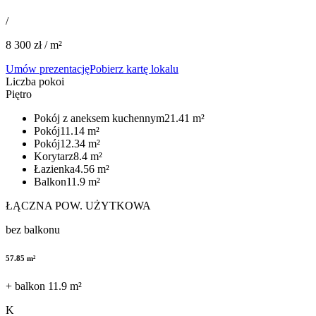
/
8 300
zł / m²
Umów prezentację
Pobierz kartę lokalu
Liczba pokoi
Piętro
Pokój z aneksem kuchennym​​​​‌ ‍ ​‍​‍‌‍ ‌ ​‍‌‍‍‌‌‍‌ ‌‍‍‌‌‍ ‍​‍​‍​ ‍‍​‍​‍‌ ​ ‌‍​‌‌‍ ‍‌‍‍‌‌ ‌​‌ ‍‌​‍ ‍‌‍‍‌‌‍ ​‍​‍​‍ ​​‍​‍‌‍‍​‌ ​‍‌‍‌‌‌‍‌‍​‍​‍​ ‍‍​‍​‍​‍ ‌ ​ ‌ ‌​‌ ‌‌‌‍‌​‌‍‍‌‌‍ ​‍ ‌‍‍‌‌‍ ‍‌ ‌​‌‍‌‌‌‍ ‍‌ ‌​​‍ ‌‍‌‌‌‍‌​‌‍‍‌‌ ‌​​‍ ‌‍ ‌‌‍ ‌‍‌​‌‍‌‌​ ‌‌ ​​‌ ​‍‌‍‌‌‌ ​ ‌‍‌‌‌‍ ‍‌ ‌​‌‍​‌‌ ‌​‌‍‍‌‌‍ ‌‍ ‍​ ‍ ‌‍‍‌‌‍‌​​ ‌‌‍‌​​ ​‍‌‍​‌‌‍​‍‌‍‌​‌‍​‌‌‍​‌​ ‌‍​‍ ‌​ ​‌​ ​‍​ ​ ​ ​ ​‍ ‌​ ‌​‌‍​‌​ ​‌​ ‍​​‍ ‌‌‍​‌​ ​​​ ​‌​ ​‍​‍ ‌​ ‌‍‌‍‌​‌‍​‌‌‍‌‌​ ‍​‌‍​ ‌‍​‍​ ‍​‌‍​ ‌‍​‌‌‍​‍‌‍‌‌​ ‍ ‌ ‌​‌ ‍‌‌ ​​‌‍‌‌​ ‌‌‍​‌‌ ​​‌‍​‌‌ ​‍‌ ‌​‌‍ ‌‌‍‌‌‌‍ ‍‌ ‌​​ ‍ ‌ ​​‌‍​‌‌ ‌​‌‍‍​​ ‌‌ ​‍‌‍ ‌‍ ‌‍ ‌‌ ​ ‌​‌​‌‍‌‌‌ ‌​‌‍​‌‌‍‍‌‌‍ ​‌ ​ ​‍‌‌​ ‌‌‌​​‍‌‌ ‌‍‍ ‌‍‌‌‌ ‍‌​‍‌‌​ ​ ‌​‌​​‍‌‌​ ​ ‌​‌​​‍‌‌​ ​‍​ ​‍​ ​‌‌‍‌​‌‍‌‍‌‍‌‌​ ‍‌​ ​ ​ ​​‌‍‌​​ ‌ ‌‍‌​‌‍​‍‌‍‌‍​‍‌‌​ ​‍​ ​‍​‍‌‌​ ‌‌‌​‌​​‍ ‍‌‍ ‍‌‍​‌‌‍ ‌‌‍‌‌​ ‌‍​‍‌‍​‌‌ ​ ‌‍‌‌‌‌‌‌‌ ​‍‌‍ ​​ ‌​‍‌‌​ ​‍‌​‌‍‌ ​ ‌ ‌​‌ ‌‌‌‍‌​‌‍‍‌‌‍ ​‍‌‍‌‍‍‌‌‍‌​​ ‌‌‍‌​​ ​‍‌‍​‌‌‍​‍‌‍‌​‌‍​‌‌‍​‌​ ‌‍​‍ ‌​ ​‌​ ​‍​ ​ ​ ​ ​‍ ‌​ ‌​‌‍​‌​ ​‌​ ‍​​‍ ‌‌‍​‌​ ​​​ ​‌​ ​‍​‍ ‌​ ‌‍‌‍‌​‌‍​‌‌‍‌‌​ ‍​‌‍​ ‌‍​‍​ ‍​‌‍​ ‌‍​‌‌‍​‍‌‍‌‌​‍‌‍‌ ‌​‌ ‍‌‌ ​​‌‍‌‌​ ‌‌‍​‌‌ ​​‌‍​‌‌ ​‍‌ ‌​‌‍ ‌‌‍‌‌‌‍ ‍‌ ‌​​‍‌‍‌ ​​‌‍​‌‌ ‌​‌‍‍​​ ‌‌ ​‍‌‍ ‌‍ ‌‍ ‌‌ ​ ‌​‌​‌‍‌‌‌ ‌​‌‍​‌‌‍‍‌‌‍ ​‌ ​ ​‍‌‌​ ‌‌‌​​‍‌‌ ‌‍‍ ‌‍‌‌‌ ‍‌​‍‌‌​ ​ ‌​‌​​‍‌‌​ ​ ‌​‌​​‍‌‌​ ​‍​ ​‍​ ​‌‌‍‌​‌‍‌‍‌‍‌‌​ ‍‌​ ​ ​ ​​‌‍‌​​ ‌ ‌‍‌​‌‍​‍‌‍‌‍​‍‌‌​ ​‍​ ​‍​‍‌‌​ ‌‌‌​‌​​‍ ‍‌‍ ‍‌‍​‌‌‍ ‌‌‍‌‌​‍‌‍‌ ​​‌‍‌‌‌ ​‍‌ ​ ‌ ​​‌‍‌‌‌‍​ ‌ ‌​‌‍‍‌‌ ‌‍‌‍‌‌​ ‌‌ ​​‌ ‌‌‌‍​‍‌‍ ​‌‍‍‌‌ ​ ‌‍‍​‌‍‌‌‌‍‌​​‍​‍‌ ‌
21.41
m²
Pokój​​​​‌ ‍ ​‍​‍‌‍ ‌ ​‍‌‍‍‌‌‍‌ ‌‍‍‌‌‍ ‍​‍​‍​ ‍‍​‍​‍‌ ​ ‌‍​‌‌‍ ‍‌‍‍‌‌ ‌​‌ ‍‌​‍ ‍‌‍‍‌‌‍ ​‍​‍​‍ ​​‍​‍‌‍‍​‌ ​‍‌‍‌‌‌‍‌‍​‍​‍​ ‍‍​‍​‍​‍ ‌ ​ ‌ ‌​‌ ‌‌‌‍‌​‌‍‍‌‌‍ ​‍ ‌‍‍‌‌‍ ‍‌ ‌​‌‍‌‌‌‍ ‍‌ ‌​​‍ ‌‍‌‌‌‍‌​‌‍‍‌‌ ‌​​‍ ‌‍ ‌‌‍ ‌‍‌​‌‍‌‌​ ‌‌ ​​‌ ​‍‌‍‌‌‌ ​ ‌‍‌‌‌‍ ‍‌ ‌​‌‍​‌‌ ‌​‌‍‍‌‌‍ ‌‍ ‍​ ‍ ‌‍‍‌‌‍‌​​ ‌‌‍‌​​ ​‍‌‍​‌‌‍​‍‌‍‌​‌‍​‌‌‍​‌​ ‌‍​‍ ‌​ ​‌​ ​‍​ ​ ​ ​ ​‍ ‌​ ‌​‌‍​‌​ ​‌​ ‍​​‍ ‌‌‍​‌​ ​​​ ​‌​ ​‍​‍ ‌​ ‌‍‌‍‌​‌‍​‌‌‍‌‌​ ‍​‌‍​ ‌‍​‍​ ‍​‌‍​ ‌‍​‌‌‍​‍‌‍‌‌​ ‍ ‌ ‌​‌ ‍‌‌ ​​‌‍‌‌​ ‌‌‍​‌‌ ​​‌‍​‌‌ ​‍‌ ‌​‌‍ ‌‌‍‌‌‌‍ ‍‌ ‌​​ ‍ ‌ ​​‌‍​‌‌ ‌​‌‍‍​​ ‌‌ ​‍‌‍ ‌‍ ‌‍ ‌‌ ​ ‌​‌​‌‍‌‌‌ ‌​‌‍​‌‌‍‍‌‌‍ ​‌ ​ ​‍‌‌​ ‌‌‌​​‍‌‌ ‌‍‍ ‌‍‌‌‌ ‍‌​‍‌‌​ ​ ‌​‌​​‍‌‌​ ​ ‌​‌​​‍‌‌​ ​‍​ ​‍‌‍‌​​ ‌‌​ ​‌​ ​‍​ ‍​​ ​​​ ​ ​ ​‌​ ​ ​ ‌‍‌‍‌‌‌‍​ ​‍‌‌​ ​‍​ ​‍​‍‌‌​ ‌‌‌​‌​​‍ ‍‌‍ ‍‌‍​‌‌‍ ‌‌‍‌‌​ ‌‍​‍‌‍​‌‌ ​ ‌‍‌‌‌‌‌‌‌ ​‍‌‍ ​​ ‌​‍‌‌​ ​‍‌​‌‍‌ ​ ‌ ‌​‌ ‌‌‌‍‌​‌‍‍‌‌‍ ​‍‌‍‌‍‍‌‌‍‌​​ ‌‌‍‌​​ ​‍‌‍​‌‌‍​‍‌‍‌​‌‍​‌‌‍​‌​ ‌‍​‍ ‌​ ​‌​ ​‍​ ​ ​ ​ ​‍ ‌​ ‌​‌‍​‌​ ​‌​ ‍​​‍ ‌‌‍​‌​ ​​​ ​‌​ ​‍​‍ ‌​ ‌‍‌‍‌​‌‍​‌‌‍‌‌​ ‍​‌‍​ ‌‍​‍​ ‍​‌‍​ ‌‍​‌‌‍​‍‌‍‌‌​‍‌‍‌ ‌​‌ ‍‌‌ ​​‌‍‌‌​ ‌‌‍​‌‌ ​​‌‍​‌‌ ​‍‌ ‌​‌‍ ‌‌‍‌‌‌‍ ‍‌ ‌​​‍‌‍‌ ​​‌‍​‌‌ ‌​‌‍‍​​ ‌‌ ​‍‌‍ ‌‍ ‌‍ ‌‌ ​ ‌​‌​‌‍‌‌‌ ‌​‌‍​‌‌‍‍‌‌‍ ​‌ ​ ​‍‌‌​ ‌‌‌​​‍‌‌ ‌‍‍ ‌‍‌‌‌ ‍‌​‍‌‌​ ​ ‌​‌​​‍‌‌​ ​ ‌​‌​​‍‌‌​ ​‍​ ​‍‌‍‌​​ ‌‌​ ​‌​ ​‍​ ‍​​ ​​​ ​ ​ ​‌​ ​ ​ ‌‍‌‍‌‌‌‍​ ​‍‌‌​ ​‍​ ​‍​‍‌‌​ ‌‌‌​‌​​‍ ‍‌‍ ‍‌‍​‌‌‍ ‌‌‍‌‌​‍‌‍‌ ​​‌‍‌‌‌ ​‍‌ ​ ‌ ​​‌‍‌‌‌‍​ ‌ ‌​‌‍‍‌‌ ‌‍‌‍‌‌​ ‌‌ ​​‌ ‌‌‌‍​‍‌‍ ​‌‍‍‌‌ ​ ‌‍‍​‌‍‌‌‌‍‌​​‍​‍‌ ‌
11.14
m²
Pokój​​​​‌ ‍ ​‍​‍‌‍ ‌ ​‍‌‍‍‌‌‍‌ ‌‍‍‌‌‍ ‍​‍​‍​ ‍‍​‍​‍‌ ​ ‌‍​‌‌‍ ‍‌‍‍‌‌ ‌​‌ ‍‌​‍ ‍‌‍‍‌‌‍ ​‍​‍​‍ ​​‍​‍‌‍‍​‌ ​‍‌‍‌‌‌‍‌‍​‍​‍​ ‍‍​‍​‍​‍ ‌ ​ ‌ ‌​‌ ‌‌‌‍‌​‌‍‍‌‌‍ ​‍ ‌‍‍‌‌‍ ‍‌ ‌​‌‍‌‌‌‍ ‍‌ ‌​​‍ ‌‍‌‌‌‍‌​‌‍‍‌‌ ‌​​‍ ‌‍ ‌‌‍ ‌‍‌​‌‍‌‌​ ‌‌ ​​‌ ​‍‌‍‌‌‌ ​ ‌‍‌‌‌‍ ‍‌ ‌​‌‍​‌‌ ‌​‌‍‍‌‌‍ ‌‍ ‍​ ‍ ‌‍‍‌‌‍‌​​ ‌‌‍‌​​ ​‍‌‍​‌‌‍​‍‌‍‌​‌‍​‌‌‍​‌​ ‌‍​‍ ‌​ ​‌​ ​‍​ ​ ​ ​ ​‍ ‌​ ‌​‌‍​‌​ ​‌​ ‍​​‍ ‌‌‍​‌​ ​​​ ​‌​ ​‍​‍ ‌​ ‌‍‌‍‌​‌‍​‌‌‍‌‌​ ‍​‌‍​ ‌‍​‍​ ‍​‌‍​ ‌‍​‌‌‍​‍‌‍‌‌​ ‍ ‌ ‌​‌ ‍‌‌ ​​‌‍‌‌​ ‌‌‍​‌‌ ​​‌‍​‌‌ ​‍‌ ‌​‌‍ ‌‌‍‌‌‌‍ ‍‌ ‌​​ ‍ ‌ ​​‌‍​‌‌ ‌​‌‍‍​​ ‌‌ ​‍‌‍ ‌‍ ‌‍ ‌‌ ​ ‌​‌​‌‍‌‌‌ ‌​‌‍​‌‌‍‍‌‌‍ ​‌ ​ ​‍‌‌​ ‌‌‌​​‍‌‌ ‌‍‍ ‌‍‌‌‌ ‍‌​‍‌‌​ ​ ‌​‌​​‍‌‌​ ​ ‌​‌​​‍‌‌​ ​‍​ ​‍​ ‍‌​ ‌‍​ ‌‌‌‍​‌​ ​‍​ ​‍‌‍‌​​ ​ ​ ‌‍​ ‍‌‌‍​‌​ ‍‌​‍‌‌​ ​‍​ ​‍​‍‌‌​ ‌‌‌​‌​​‍ ‍‌‍ ‍‌‍​‌‌‍ ‌‌‍‌‌​ ‌‍​‍‌‍​‌‌ ​ ‌‍‌‌‌‌‌‌‌ ​‍‌‍ ​​ ‌​‍‌‌​ ​‍‌​‌‍‌ ​ ‌ ‌​‌ ‌‌‌‍‌​‌‍‍‌‌‍ ​‍‌‍‌‍‍‌‌‍‌​​ ‌‌‍‌​​ ​‍‌‍​‌‌‍​‍‌‍‌​‌‍​‌‌‍​‌​ ‌‍​‍ ‌​ ​‌​ ​‍​ ​ ​ ​ ​‍ ‌​ ‌​‌‍​‌​ ​‌​ ‍​​‍ ‌‌‍​‌​ ​​​ ​‌​ ​‍​‍ ‌​ ‌‍‌‍‌​‌‍​‌‌‍‌‌​ ‍​‌‍​ ‌‍​‍​ ‍​‌‍​ ‌‍​‌‌‍​‍‌‍‌‌​‍‌‍‌ ‌​‌ ‍‌‌ ​​‌‍‌‌​ ‌‌‍​‌‌ ​​‌‍​‌‌ ​‍‌ ‌​‌‍ ‌‌‍‌‌‌‍ ‍‌ ‌​​‍‌‍‌ ​​‌‍​‌‌ ‌​‌‍‍​​ ‌‌ ​‍‌‍ ‌‍ ‌‍ ‌‌ ​ ‌​‌​‌‍‌‌‌ ‌​‌‍​‌‌‍‍‌‌‍ ​‌ ​ ​‍‌‌​ ‌‌‌​​‍‌‌ ‌‍‍ ‌‍‌‌‌ ‍‌​‍‌‌​ ​ ‌​‌​​‍‌‌​ ​ ‌​‌​​‍‌‌​ ​‍​ ​‍​ ‍‌​ ‌‍​ ‌‌‌‍​‌​ ​‍​ ​‍‌‍‌​​ ​ ​ ‌‍​ ‍‌‌‍​‌​ ‍‌​‍‌‌​ ​‍​ ​‍​‍‌‌​ ‌‌‌​‌​​‍ ‍‌‍ ‍‌‍​‌‌‍ ‌‌‍‌‌​‍‌‍‌ ​​‌‍‌‌‌ ​‍‌ ​ ‌ ​​‌‍‌‌‌‍​ ‌ ‌​‌‍‍‌‌ ‌‍‌‍‌‌​ ‌‌ ​​‌ ‌‌‌‍​‍‌‍ ​‌‍‍‌‌ ​ ‌‍‍​‌‍‌‌‌‍‌​​‍​‍‌ ‌
12.34
m²
Korytarz​​​​‌ ‍ ​‍​‍‌‍ ‌ ​‍‌‍‍‌‌‍‌ ‌‍‍‌‌‍ ‍​‍​‍​ ‍‍​‍​‍‌ ​ ‌‍​‌‌‍ ‍‌‍‍‌‌ ‌​‌ ‍‌​‍ ‍‌‍‍‌‌‍ ​‍​‍​‍ ​​‍​‍‌‍‍​‌ ​‍‌‍‌‌‌‍‌‍​‍​‍​ ‍‍​‍​‍​‍ ‌ ​ ‌ ‌​‌ ‌‌‌‍‌​‌‍‍‌‌‍ ​‍ ‌‍‍‌‌‍ ‍‌ ‌​‌‍‌‌‌‍ ‍‌ ‌​​‍ ‌‍‌‌‌‍‌​‌‍‍‌‌ ‌​​‍ ‌‍ ‌‌‍ ‌‍‌​‌‍‌‌​ ‌‌ ​​‌ ​‍‌‍‌‌‌ ​ ‌‍‌‌‌‍ ‍‌ ‌​‌‍​‌‌ ‌​‌‍‍‌‌‍ ‌‍ ‍​ ‍ ‌‍‍‌‌‍‌​​ ‌‌‍‌​​ ​‍‌‍​‌‌‍​‍‌‍‌​‌‍​‌‌‍​‌​ ‌‍​‍ ‌​ ​‌​ ​‍​ ​ ​ ​ ​‍ ‌​ ‌​‌‍​‌​ ​‌​ ‍​​‍ ‌‌‍​‌​ ​​​ ​‌​ ​‍​‍ ‌​ ‌‍‌‍‌​‌‍​‌‌‍‌‌​ ‍​‌‍​ ‌‍​‍​ ‍​‌‍​ ‌‍​‌‌‍​‍‌‍‌‌​ ‍ ‌ ‌​‌ ‍‌‌ ​​‌‍‌‌​ ‌‌‍​‌‌ ​​‌‍​‌‌ ​‍‌ ‌​‌‍ ‌‌‍‌‌‌‍ ‍‌ ‌​​ ‍ ‌ ​​‌‍​‌‌ ‌​‌‍‍​​ ‌‌ ​‍‌‍ ‌‍ ‌‍ ‌‌ ​ ‌​‌​‌‍‌‌‌ ‌​‌‍​‌‌‍‍‌‌‍ ​‌ ​ ​‍‌‌​ ‌‌‌​​‍‌‌ ‌‍‍ ‌‍‌‌‌ ‍‌​‍‌‌​ ​ ‌​‌​​‍‌‌​ ​ ‌​‌​​‍‌‌​ ​‍​ ​‍​ ‌‌‌‍​‌​ ​ ​ ‍​‌‍​ ‌‍​‌​ ‌ ​ ‌‌‌‍​ ​ ‍​‌‍‌​​ ‍​​‍‌‌​ ​‍​ ​‍​‍‌‌​ ‌‌‌​‌​​‍ ‍‌‍ ‍‌‍​‌‌‍ ‌‌‍‌‌​ ‌‍​‍‌‍​‌‌ ​ ‌‍‌‌‌‌‌‌‌ ​‍‌‍ ​​ ‌​‍‌‌​ ​‍‌​‌‍‌ ​ ‌ ‌​‌ ‌‌‌‍‌​‌‍‍‌‌‍ ​‍‌‍‌‍‍‌‌‍‌​​ ‌‌‍‌​​ ​‍‌‍​‌‌‍​‍‌‍‌​‌‍​‌‌‍​‌​ ‌‍​‍ ‌​ ​‌​ ​‍​ ​ ​ ​ ​‍ ‌​ ‌​‌‍​‌​ ​‌​ ‍​​‍ ‌‌‍​‌​ ​​​ ​‌​ ​‍​‍ ‌​ ‌‍‌‍‌​‌‍​‌‌‍‌‌​ ‍​‌‍​ ‌‍​‍​ ‍​‌‍​ ‌‍​‌‌‍​‍‌‍‌‌​‍‌‍‌ ‌​‌ ‍‌‌ ​​‌‍‌‌​ ‌‌‍​‌‌ ​​‌‍​‌‌ ​‍‌ ‌​‌‍ ‌‌‍‌‌‌‍ ‍‌ ‌​​‍‌‍‌ ​​‌‍​‌‌ ‌​‌‍‍​​ ‌‌ ​‍‌‍ ‌‍ ‌‍ ‌‌ ​ ‌​‌​‌‍‌‌‌ ‌​‌‍​‌‌‍‍‌‌‍ ​‌ ​ ​‍‌‌​ ‌‌‌​​‍‌‌ ‌‍‍ ‌‍‌‌‌ ‍‌​‍‌‌​ ​ ‌​‌​​‍‌‌​ ​ ‌​‌​​‍‌‌​ ​‍​ ​‍​ ‌‌‌‍​‌​ ​ ​ ‍​‌‍​ ‌‍​‌​ ‌ ​ ‌‌‌‍​ ​ ‍​‌‍‌​​ ‍​​‍‌‌​ ​‍​ ​‍​‍‌‌​ ‌‌‌​‌​​‍ ‍‌‍ ‍‌‍​‌‌‍ ‌‌‍‌‌​‍‌‍‌ ​​‌‍‌‌‌ ​‍‌ ​ ‌ ​​‌‍‌‌‌‍​ ‌ ‌​‌‍‍‌‌ ‌‍‌‍‌‌​ ‌‌ ​​‌ ‌‌‌‍​‍‌‍ ​‌‍‍‌‌ ​ ‌‍‍​‌‍‌‌‌‍‌​​‍​‍‌ ‌
8.4
m²
Łazienka​​​​‌ ‍ ​‍​‍‌‍ ‌ ​‍‌‍‍‌‌‍‌ ‌‍‍‌‌‍ ‍​‍​‍​ ‍‍​‍​‍‌ ​ ‌‍​‌‌‍ ‍‌‍‍‌‌ ‌​‌ ‍‌​‍ ‍‌‍‍‌‌‍ ​‍​‍​‍ ​​‍​‍‌‍‍​‌ ​‍‌‍‌‌‌‍‌‍​‍​‍​ ‍‍​‍​‍​‍ ‌ ​ ‌ ‌​‌ ‌‌‌‍‌​‌‍‍‌‌‍ ​‍ ‌‍‍‌‌‍ ‍‌ ‌​‌‍‌‌‌‍ ‍‌ ‌​​‍ ‌‍‌‌‌‍‌​‌‍‍‌‌ ‌​​‍ ‌‍ ‌‌‍ ‌‍‌​‌‍‌‌​ ‌‌ ​​‌ ​‍‌‍‌‌‌ ​ ‌‍‌‌‌‍ ‍‌ ‌​‌‍​‌‌ ‌​‌‍‍‌‌‍ ‌‍ ‍​ ‍ ‌‍‍‌‌‍‌​​ ‌‌‍‌​​ ​‍‌‍​‌‌‍​‍‌‍‌​‌‍​‌‌‍​‌​ ‌‍​‍ ‌​ ​‌​ ​‍​ ​ ​ ​ ​‍ ‌​ ‌​‌‍​‌​ ​‌​ ‍​​‍ ‌‌‍​‌​ ​​​ ​‌​ ​‍​‍ ‌​ ‌‍‌‍‌​‌‍​‌‌‍‌‌​ ‍​‌‍​ ‌‍​‍​ ‍​‌‍​ ‌‍​‌‌‍​‍‌‍‌‌​ ‍ ‌ ‌​‌ ‍‌‌ ​​‌‍‌‌​ ‌‌‍​‌‌ ​​‌‍​‌‌ ​‍‌ ‌​‌‍ ‌‌‍‌‌‌‍ ‍‌ ‌​​ ‍ ‌ ​​‌‍​‌‌ ‌​‌‍‍​​ ‌‌ ​‍‌‍ ‌‍ ‌‍ ‌‌ ​ ‌​‌​‌‍‌‌‌ ‌​‌‍​‌‌‍‍‌‌‍ ​‌ ​ ​‍‌‌​ ‌‌‌​​‍‌‌ ‌‍‍ ‌‍‌‌‌ ‍‌​‍‌‌​ ​ ‌​‌​​‍‌‌​ ​ ‌​‌​​‍‌‌​ ​‍​ ​‍‌‍‌​‌‍​ ​ ‍​‌‍‌‌‌‍​‍‌‍​ ‌‍​‍​ ‍‌​ ‌‍​ ​‌​ ‌ ​ ​​​‍‌‌​ ​‍​ ​‍​‍‌‌​ ‌‌‌​‌​​‍ ‍‌‍ ‍‌‍​‌‌‍ ‌‌‍‌‌​ ‌‍​‍‌‍​‌‌ ​ ‌‍‌‌‌‌‌‌‌ ​‍‌‍ ​​ ‌​‍‌‌​ ​‍‌​‌‍‌ ​ ‌ ‌​‌ ‌‌‌‍‌​‌‍‍‌‌‍ ​‍‌‍‌‍‍‌‌‍‌​​ ‌‌‍‌​​ ​‍‌‍​‌‌‍​‍‌‍‌​‌‍​‌‌‍​‌​ ‌‍​‍ ‌​ ​‌​ ​‍​ ​ ​ ​ ​‍ ‌​ ‌​‌‍​‌​ ​‌​ ‍​​‍ ‌‌‍​‌​ ​​​ ​‌​ ​‍​‍ ‌​ ‌‍‌‍‌​‌‍​‌‌‍‌‌​ ‍​‌‍​ ‌‍​‍​ ‍​‌‍​ ‌‍​‌‌‍​‍‌‍‌‌​‍‌‍‌ ‌​‌ ‍‌‌ ​​‌‍‌‌​ ‌‌‍​‌‌ ​​‌‍​‌‌ ​‍‌ ‌​‌‍ ‌‌‍‌‌‌‍ ‍‌ ‌​​‍‌‍‌ ​​‌‍​‌‌ ‌​‌‍‍​​ ‌‌ ​‍‌‍ ‌‍ ‌‍ ‌‌ ​ ‌​‌​‌‍‌‌‌ ‌​‌‍​‌‌‍‍‌‌‍ ​‌ ​ ​‍‌‌​ ‌‌‌​​‍‌‌ ‌‍‍ ‌‍‌‌‌ ‍‌​‍‌‌​ ​ ‌​‌​​‍‌‌​ ​ ‌​‌​​‍‌‌​ ​‍​ ​‍‌‍‌​‌‍​ ​ ‍​‌‍‌‌‌‍​‍‌‍​ ‌‍​‍​ ‍‌​ ‌‍​ ​‌​ ‌ ​ ​​​‍‌‌​ ​‍​ ​‍​‍‌‌​ ‌‌‌​‌​​‍ ‍‌‍ ‍‌‍​‌‌‍ ‌‌‍‌‌​‍‌‍‌ ​​‌‍‌‌‌ ​‍‌ ​ ‌ ​​‌‍‌‌‌‍​ ‌ ‌​‌‍‍‌‌ ‌‍‌‍‌‌​ ‌‌ ​​‌ ‌‌‌‍​‍‌‍ ​‌‍‍‌‌ ​ ‌‍‍​‌‍‌‌‌‍‌​​‍​‍‌ ‌
4.56
m²
Balkon​​​​‌ ‍ ​‍​‍‌‍ ‌ ​‍‌‍‍‌‌‍‌ ‌‍‍‌‌‍ ‍​‍​‍​ ‍‍​‍​‍‌ ​ ‌‍​‌‌‍ ‍‌‍‍‌‌ ‌​‌ ‍‌​‍ ‍‌‍‍‌‌‍ ​‍​‍​‍ ​​‍​‍‌‍‍​‌ ​‍‌‍‌‌‌‍‌‍​‍​‍​ ‍‍​‍​‍​‍ ‌ ​ ‌ ‌​‌ ‌‌‌‍‌​‌‍‍‌‌‍ ​‍ ‌‍‍‌‌‍ ‍‌ ‌​‌‍‌‌‌‍ ‍‌ ‌​​‍ ‌‍‌‌‌‍‌​‌‍‍‌‌ ‌​​‍ ‌‍ ‌‌‍ ‌‍‌​‌‍‌‌​ ‌‌ ​​‌ ​‍‌‍‌‌‌ ​ ‌‍‌‌‌‍ ‍‌ ‌​‌‍​‌‌ ‌​‌‍‍‌‌‍ ‌‍ ‍​ ‍ ‌‍‍‌‌‍‌​​ ‌‌‍‌​​ ​‍‌‍​‌‌‍​‍‌‍‌​‌‍​‌‌‍​‌​ ‌‍​‍ ‌​ ​‌​ ​‍​ ​ ​ ​ ​‍ ‌​ ‌​‌‍​‌​ ​‌​ ‍​​‍ ‌‌‍​‌​ ​​​ ​‌​ ​‍​‍ ‌​ ‌‍‌‍‌​‌‍​‌‌‍‌‌​ ‍​‌‍​ ‌‍​‍​ ‍​‌‍​ ‌‍​‌‌‍​‍‌‍‌‌​ ‍ ‌ ‌​‌ ‍‌‌ ​​‌‍‌‌​ ‌‌‍​‌‌ ​​‌‍​‌‌ ​‍‌ ‌​‌‍ ‌‌‍‌‌‌‍ ‍‌ ‌​​ ‍ ‌ ​​‌‍​‌‌ ‌​‌‍‍​​ ‌‌ ​‍‌‍ ‌‍ ‌‍ ‌‌ ​ ‌​‌​‌‍‌‌‌ ‌​‌‍​‌‌‍‍‌‌‍ ​‌ ​ ​‍‌‌​ ‌‌‌​​‍‌‌ ‌‍‍ ‌‍‌‌‌ ‍‌​‍‌‌​ ​ ‌​‌​​‍‌‌​ ​ ‌​‌​​‍‌‌​ ​‍​ ​‍​ ‌​‌‍‌‌​ ​ ​ ‌​​ ‌‌​ ‌ ​ ​​​ ‍​‌‍​ ​ ​‌​ ‌‌​ ‌‌​‍‌‌​ ​‍​ ​‍​‍‌‌​ ‌‌‌​‌​​‍ ‍‌‍ ‍‌‍​‌‌‍ ‌‌‍‌‌​ ‌‍​‍‌‍​‌‌ ​ ‌‍‌‌‌‌‌‌‌ ​‍‌‍ ​​ ‌​‍‌‌​ ​‍‌​‌‍‌ ​ ‌ ‌​‌ ‌‌‌‍‌​‌‍‍‌‌‍ ​‍‌‍‌‍‍‌‌‍‌​​ ‌‌‍‌​​ ​‍‌‍​‌‌‍​‍‌‍‌​‌‍​‌‌‍​‌​ ‌‍​‍ ‌​ ​‌​ ​‍​ ​ ​ ​ ​‍ ‌​ ‌​‌‍​‌​ ​‌​ ‍​​‍ ‌‌‍​‌​ ​​​ ​‌​ ​‍​‍ ‌​ ‌‍‌‍‌​‌‍​‌‌‍‌‌​ ‍​‌‍​ ‌‍​‍​ ‍​‌‍​ ‌‍​‌‌‍​‍‌‍‌‌​‍‌‍‌ ‌​‌ ‍‌‌ ​​‌‍‌‌​ ‌‌‍​‌‌ ​​‌‍​‌‌ ​‍‌ ‌​‌‍ ‌‌‍‌‌‌‍ ‍‌ ‌​​‍‌‍‌ ​​‌‍​‌‌ ‌​‌‍‍​​ ‌‌ ​‍‌‍ ‌‍ ‌‍ ‌‌ ​ ‌​‌​‌‍‌‌‌ ‌​‌‍​‌‌‍‍‌‌‍ ​‌ ​ ​‍‌‌​ ‌‌‌​​‍‌‌ ‌‍‍ ‌‍‌‌‌ ‍‌​‍‌‌​ ​ ‌​‌​​‍‌‌​ ​ ‌​‌​​‍‌‌​ ​‍​ ​‍​ ‌​‌‍‌‌​ ​ ​ ‌​​ ‌‌​ ‌ ​ ​​​ ‍​‌‍​ ​ ​‌​ ‌‌​ ‌‌​‍‌‌​ ​‍​ ​‍​‍‌‌​ ‌‌‌​‌​​‍ ‍‌‍ ‍‌‍​‌‌‍ ‌‌‍‌‌​‍‌‍‌ ​​‌‍‌‌‌ ​‍‌ ​ ‌ ​​‌‍‌‌‌‍​ ‌ ‌​‌‍‍‌‌ ‌‍‌‍‌‌​ ‌‌ ​​‌ ‌‌‌‍​‍‌‍ ​‌‍‍‌‌ ​ ‌‍‍​‌‍‌‌‌‍‌​​‍​‍‌ ‌
11.9
m²
ŁĄCZNA POW. UŻYTKOWA
bez balkonu
57.85
m²
+ balkon
11.9
m²
K