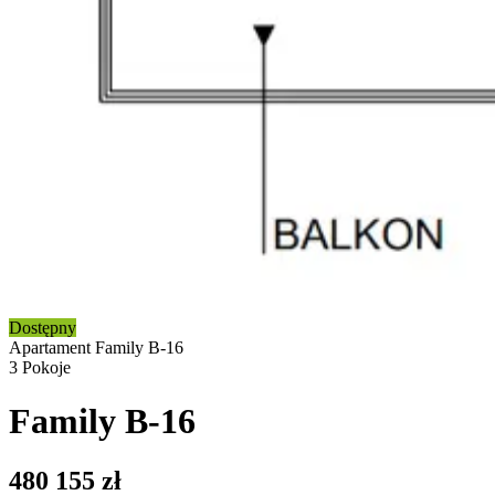
Dostępny
Apartament
Family B-16​​​​‌ ‍ ​‍​‍‌‍ ‌ ​‍‌‍‍‌‌‍‌ ‌‍‍‌‌‍ ‍​‍​‍​ ‍‍​‍​‍‌ ​ ‌‍​‌‌‍ ‍‌‍‍‌‌ ‌​‌ ‍‌​‍ ‍‌‍‍‌‌‍ ​‍​‍​‍ ​​‍​‍‌‍‍​‌ ​‍‌‍‌‌‌‍‌‍​‍​‍​ ‍‍​‍​‍​‍ ‌ ​ ‌ ‌​‌ ‌‌‌‍‌​‌‍‍‌‌‍ ​‍ ‌‍‍‌‌‍ ‍‌ ‌​‌‍‌‌‌‍ ‍‌ ‌​​‍ ‌‍‌‌‌‍‌​‌‍‍‌‌ ‌​​‍ ‌‍ ‌‌‍ ‌‍‌​‌‍‌‌​ ‌‌ ​​‌ ​‍‌‍‌‌‌ ​ ‌‍‌‌‌‍ ‍‌ ‌​‌‍​‌‌ ‌​‌‍‍‌‌‍ ‌‍ ‍​ ‍ ‌‍‍‌‌‍‌​​ ‌‌‍‌​​ ​‍‌‍​‌‌‍​‍‌‍‌​‌‍​‌‌‍​‌​ ‌‍​‍ ‌​ ​‌​ ​‍​ ​ ​ ​ ​‍ ‌​ ‌​‌‍​‌​ ​‌​ ‍​​‍ ‌‌‍​‌​ ​​​ ​‌​ ​‍​‍ ‌​ ‌‍‌‍‌​‌‍​‌‌‍‌‌​ ‍​‌‍​ ‌‍​‍​ ‍​‌‍​ ‌‍​‌‌‍​‍‌‍‌‌​ ‍ ‌ ‌​‌ ‍‌‌ ​​‌‍‌‌​ ‌‌‍​‌‌ ​​‌‍​‌‌ ​‍‌ ‌​‌‍ ‌‌‍‌‌‌‍ ‍‌ ‌​​ ‍ ‌ ​​‌‍​‌‌ ‌​‌‍‍​​ ‌‌‍ ‍‌‍​‌‌‍ ‌‌‍‌‌​ ‌‍​‍‌‍​‌‌ ​ ‌‍‌‌‌‌‌‌‌ ​‍‌‍ ​​ ‌​‍‌‌​ ​‍‌​‌‍‌ ​ ‌ ‌​‌ ‌‌‌‍‌​‌‍‍‌‌‍ ​‍‌‍‌‍‍‌‌‍‌​​ ‌‌‍‌​​ ​‍‌‍​‌‌‍​‍‌‍‌​‌‍​‌‌‍​‌​ ‌‍​‍ ‌​ ​‌​ ​‍​ ​ ​ ​ ​‍ ‌​ ‌​‌‍​‌​ ​‌​ ‍​​‍ ‌‌‍​‌​ ​​​ ​‌​ ​‍​‍ ‌​ ‌‍‌‍‌​‌‍​‌‌‍‌‌​ ‍​‌‍​ ‌‍​‍​ ‍​‌‍​ ‌‍​‌‌‍​‍‌‍‌‌​‍‌‍‌ ‌​‌ ‍‌‌ ​​‌‍‌‌​ ‌‌‍​‌‌ ​​‌‍​‌‌ ​‍‌ ‌​‌‍ ‌‌‍‌‌‌‍ ‍‌ ‌​​‍‌‍‌ ​​‌‍​‌‌ ‌​‌‍‍​​ ‌‌‍ ‍‌‍​‌‌‍ ‌‌‍‌‌​‍‌‍‌ ​​‌‍‌‌‌ ​‍‌ ​ ‌ ​​‌‍‌‌‌‍​ ‌ ‌​‌‍‍‌‌ ‌‍‌‍‌‌​ ‌‌ ​​‌ ‌‌‌‍​‍‌‍ ​‌‍‍‌‌ ​ ‌‍‍​‌‍‌‌‌‍‌​​‍​‍‌ ‌
3
Pokoje
Family B-16​​​​‌ ‍ ​‍​‍‌‍ ‌ ​‍‌‍‍‌‌‍‌ ‌‍‍‌‌‍ ‍​‍​‍​ ‍‍​‍​‍‌ ​ ‌‍​‌‌‍ ‍‌‍‍‌‌ ‌​‌ ‍‌​‍ ‍‌‍‍‌‌‍ ​‍​‍​‍ ​​‍​‍‌‍‍​‌ ​‍‌‍‌‌‌‍‌‍​‍​‍​ ‍‍​‍​‍​‍ ‌ ​ ‌ ‌​‌ ‌‌‌‍‌​‌‍‍‌‌‍ ​‍ ‌‍‍‌‌‍ ‍‌ ‌​‌‍‌‌‌‍ ‍‌ ‌​​‍ ‌‍‌‌‌‍‌​‌‍‍‌‌ ‌​​‍ ‌‍ ‌‌‍ ‌‍‌​‌‍‌‌​ ‌‌ ​​‌ ​‍‌‍‌‌‌ ​ ‌‍‌‌‌‍ ‍‌ ‌​‌‍​‌‌ ‌​‌‍‍‌‌‍ ‌‍ ‍​ ‍ ‌‍‍‌‌‍‌​​ ‌‌‍‌​​ ​‍‌‍​‌‌‍​‍‌‍‌​‌‍​‌‌‍​‌​ ‌‍​‍ ‌​ ​‌​ ​‍​ ​ ​ ​ ​‍ ‌​ ‌​‌‍​‌​ ​‌​ ‍​​‍ ‌‌‍​‌​ ​​​ ​‌​ ​‍​‍ ‌​ ‌‍‌‍‌​‌‍​‌‌‍‌‌​ ‍​‌‍​ ‌‍​‍​ ‍​‌‍​ ‌‍​‌‌‍​‍‌‍‌‌​ ‍ ‌ ‌​‌ ‍‌‌ ​​‌‍‌‌​ ‌‌‍​‌‌ ​​‌‍​‌‌ ​‍‌ ‌​‌‍ ‌‌‍‌‌‌‍ ‍‌ ‌​​ ‍ ‌ ​​‌‍​‌‌ ‌​‌‍‍​​ ‌‌‍ ‍‌‍​‌‌‍ ‌‌‍‌‌​ ‌‍​‍‌‍​‌‌ ​ ‌‍‌‌‌‌‌‌‌ ​‍‌‍ ​​ ‌​‍‌‌​ ​‍‌​‌‍‌ ​ ‌ ‌​‌ ‌‌‌‍‌​‌‍‍‌‌‍ ​‍‌‍‌‍‍‌‌‍‌​​ ‌‌‍‌​​ ​‍‌‍​‌‌‍​‍‌‍‌​‌‍​‌‌‍​‌​ ‌‍​‍ ‌​ ​‌​ ​‍​ ​ ​ ​ ​‍ ‌​ ‌​‌‍​‌​ ​‌​ ‍​​‍ ‌‌‍​‌​ ​​​ ​‌​ ​‍​‍ ‌​ ‌‍‌‍‌​‌‍​‌‌‍‌‌​ ‍​‌‍​ ‌‍​‍​ ‍​‌‍​ ‌‍​‌‌‍​‍‌‍‌‌​‍‌‍‌ ‌​‌ ‍‌‌ ​​‌‍‌‌​ ‌‌‍​‌‌ ​​‌‍​‌‌ ​‍‌ ‌​‌‍ ‌‌‍‌‌‌‍ ‍‌ ‌​​‍‌‍‌ ​​‌‍​‌‌ ‌​‌‍‍​​ ‌‌‍ ‍‌‍​‌‌‍ ‌‌‍‌‌​‍‌‍‌ ​​‌‍‌‌‌ ​‍‌ ​ ‌ ​​‌‍‌‌‌‍​ ‌ ‌​‌‍‍‌‌ ‌‍‌‍‌‌​ ‌‌ ​​‌ ‌‌‌‍​‍‌‍ ​‌‍‍‌‌ ​ ‌‍‍​‌‍‌‌‌‍‌​​‍​‍‌ ‌
480 155
zł