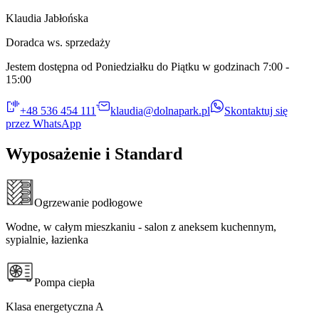
Klaudia Jabłońska​​​​‌ ‍ ​‍​‍‌‍ ‌ ​‍‌‍‍‌‌‍‌ ‌‍‍‌‌‍ ‍​‍​‍​ ‍‍​‍​‍‌ ​ ‌‍​‌‌‍ ‍‌‍‍‌‌ ‌​‌ ‍‌​‍ ‍‌‍‍‌‌‍ ​‍​‍​‍ ​​‍​‍‌‍‍​‌ ​‍‌‍‌‌‌‍‌‍​‍​‍​ ‍‍​‍​‍​‍ ‌ ​ ‌ ‌​‌ ‌‌‌‍‌​‌‍‍‌‌‍ ​‍ ‌‍‍‌‌‍ ‍‌ ‌​‌‍‌‌‌‍ ‍‌ ‌​​‍ ‌‍‌‌‌‍‌​‌‍‍‌‌ ‌​​‍ ‌‍ ‌‌‍ ‌‍‌​‌‍‌‌​ ‌‌ ​​‌ ​‍‌‍‌‌‌ ​ ‌‍‌‌‌‍ ‍‌ ‌​‌‍​‌‌ ‌​‌‍‍‌‌‍ ‌‍ ‍​ ‍ ‌‍‍‌‌‍‌​​ ‌​ ​‌​ ‍​‌‍‌‌​ ​‍‌‍​‌‌‍​‌‌‍​‍​ ​​​‍ ‌‌‍​‍‌‍‌​​ ​​​ ​‌​‍ ‌​ ‌​‌‍​‌​ ‌ ​ ​ ​‍ ‌‌‍​‌​ ​ ​ ‍​​ ​​​‍ ‌​ ‌ ​ ‌‍​ ‌‍‌‍‌‌‌‍‌‍‌‍​‍​ ​ ‌‍‌‍‌‍‌‌​ ‌‍​ ​‌‌‍‌​​ ‍ ‌ ‌​‌ ‍‌‌ ​​‌‍‌‌​ ‌‌ ​ ‌‍‌‌‌‍ ​‌‍ ​‌‍‌‌‌ ​‍​ ‍ ‌ ​​‌‍​‌‌ ‌​‌‍‍​​ ‌‌‍ ‍‌‍​‌‌‍ ‌‌‍‌‌​ ‌‍​‍‌‍​‌‌ ​ ‌‍‌‌‌‌‌‌‌ ​‍‌‍ ​​ ‌​‍‌‌​ ​‍‌​‌‍‌ ​ ‌ ‌​‌ ‌‌‌‍‌​‌‍‍‌‌‍ ​‍‌‍‌‍‍‌‌‍‌​​ ‌​ ​‌​ ‍​‌‍‌‌​ ​‍‌‍​‌‌‍​‌‌‍​‍​ ​​​‍ ‌‌‍​‍‌‍‌​​ ​​​ ​‌​‍ ‌​ ‌​‌‍​‌​ ‌ ​ ​ ​‍ ‌‌‍​‌​ ​ ​ ‍​​ ​​​‍ ‌​ ‌ ​ ‌‍​ ‌‍‌‍‌‌‌‍‌‍‌‍​‍​ ​ ‌‍‌‍‌‍‌‌​ ‌‍​ ​‌‌‍‌​​‍‌‍‌ ‌​‌ ‍‌‌ ​​‌‍‌‌​ ‌‌ ​ ‌‍‌‌‌‍ ​‌‍ ​‌‍‌‌‌ ​‍​‍‌‍‌ ​​‌‍​‌‌ ‌​‌‍‍​​ ‌‌‍ ‍‌‍​‌‌‍ ‌‌‍‌‌​‍‌‍‌ ​​‌‍‌‌‌ ​‍‌ ​ ‌ ​​‌‍‌‌‌‍​ ‌ ‌​‌‍‍‌‌ ‌‍‌‍‌‌​ ‌‌ ​​‌ ‌‌‌‍​‍‌‍ ​‌‍‍‌‌ ​ ‌‍‍​‌‍‌‌‌‍‌​​‍​‍‌ ‌
Doradca ws. sprzedaży​​​​‌ ‍ ​‍​‍‌‍ ‌ ​‍‌‍‍‌‌‍‌ ‌‍‍‌‌‍ ‍​‍​‍​ ‍‍​‍​‍‌ ​ ‌‍​‌‌‍ ‍‌‍‍‌‌ ‌​‌ ‍‌​‍ ‍‌‍‍‌‌‍ ​‍​‍​‍ ​​‍​‍‌‍‍​‌ ​‍‌‍‌‌‌‍‌‍​‍​‍​ ‍‍​‍​‍​‍ ‌ ​ ‌ ‌​‌ ‌‌‌‍‌​‌‍‍‌‌‍ ​‍ ‌‍‍‌‌‍ ‍‌ ‌​‌‍‌‌‌‍ ‍‌ ‌​​‍ ‌‍‌‌‌‍‌​‌‍‍‌‌ ‌​​‍ ‌‍ ‌‌‍ ‌‍‌​‌‍‌‌​ ‌‌ ​​‌ ​‍‌‍‌‌‌ ​ ‌‍‌‌‌‍ ‍‌ ‌​‌‍​‌‌ ‌​‌‍‍‌‌‍ ‌‍ ‍​ ‍ ‌‍‍‌‌‍‌​​ ‌​ ​‌​ ‍​‌‍‌‌​ ​‍‌‍​‌‌‍​‌‌‍​‍​ ​​​‍ ‌‌‍​‍‌‍‌​​ ​​​ ​‌​‍ ‌​ ‌​‌‍​‌​ ‌ ​ ​ ​‍ ‌‌‍​‌​ ​ ​ ‍​​ ​​​‍ ‌​ ‌ ​ ‌‍​ ‌‍‌‍‌‌‌‍‌‍‌‍​‍​ ​ ‌‍‌‍‌‍‌‌​ ‌‍​ ​‌‌‍‌​​ ‍ ‌ ‌​‌ ‍‌‌ ​​‌‍‌‌​ ‌‌ ​ ‌‍‌‌‌‍ ​‌‍ ​‌‍‌‌‌ ​‍​ ‍ ‌ ​​‌‍​‌‌ ‌​‌‍‍​​ ‌‌ ​​‌‍ ‌ ​ ‌‍‍‌‌ ‌​‌‍‍‌‌‍ ‌‍ ‍​ ‌‍​‍‌‍​‌‌ ​ ‌‍‌‌‌‌‌‌‌ ​‍‌‍ ​​ ‌​‍‌‌​ ​‍‌​‌‍‌ ​ ‌ ‌​‌ ‌‌‌‍‌​‌‍‍‌‌‍ ​‍‌‍‌‍‍‌‌‍‌​​ ‌​ ​‌​ ‍​‌‍‌‌​ ​‍‌‍​‌‌‍​‌‌‍​‍​ ​​​‍ ‌‌‍​‍‌‍‌​​ ​​​ ​‌​‍ ‌​ ‌​‌‍​‌​ ‌ ​ ​ ​‍ ‌‌‍​‌​ ​ ​ ‍​​ ​​​‍ ‌​ ‌ ​ ‌‍​ ‌‍‌‍‌‌‌‍‌‍‌‍​‍​ ​ ‌‍‌‍‌‍‌‌​ ‌‍​ ​‌‌‍‌​​‍‌‍‌ ‌​‌ ‍‌‌ ​​‌‍‌‌​ ‌‌ ​ ‌‍‌‌‌‍ ​‌‍ ​‌‍‌‌‌ ​‍​‍‌‍‌ ​​‌‍​‌‌ ‌​‌‍‍​​ ‌‌ ​​‌‍ ‌ ​ ‌‍‍‌‌ ‌​‌‍‍‌‌‍ ‌‍ ‍​‍‌‍‌ ​​‌‍‌‌‌ ​‍‌ ​ ‌ ​​‌‍‌‌‌‍​ ‌ ‌​‌‍‍‌‌ ‌‍‌‍‌‌​ ‌‌ ​​‌ ‌‌‌‍​‍‌‍ ​‌‍‍‌‌ ​ ‌‍‍​‌‍‌‌‌‍‌​​‍​‍‌ ‌
Jestem dostępna od Poniedziałku do Piątku w godzinach 7:00 -
15:00​​​​‌ ‍ ​‍​‍‌‍ ‌ ​‍‌‍‍‌‌‍‌ ‌‍‍‌‌‍ ‍​‍​‍​ ‍‍​‍​‍‌ ​ ‌‍​‌‌‍ ‍‌‍‍‌‌ ‌​‌ ‍‌​‍ ‍‌‍‍‌‌‍ ​‍​‍​‍ ​​‍​‍‌‍‍​‌ ​‍‌‍‌‌‌‍‌‍​‍​‍​ ‍‍​‍​‍​‍ ‌ ​ ‌ ‌​‌ ‌‌‌‍‌​‌‍‍‌‌‍ ​‍ ‌‍‍‌‌‍ ‍‌ ‌​‌‍‌‌‌‍ ‍‌ ‌​​‍ ‌‍‌‌‌‍‌​‌‍‍‌‌ ‌​​‍ ‌‍ ‌‌‍ ‌‍‌​‌‍‌‌​ ‌‌ ​​‌ ​‍‌‍‌‌‌ ​ ‌‍‌‌‌‍ ‍‌ ‌​‌‍​‌‌ ‌​‌‍‍‌‌‍ ‌‍ ‍​ ‍ ‌‍‍‌‌‍‌​​ ‌​ ​‌​ ‍​‌‍‌‌​ ​‍‌‍​‌‌‍​‌‌‍​‍​ ​​​‍ ‌‌‍​‍‌‍‌​​ ​​​ ​‌​‍ ‌​ ‌​‌‍​‌​ ‌ ​ ​ ​‍ ‌‌‍​‌​ ​ ​ ‍​​ ​​​‍ ‌​ ‌ ​ ‌‍​ ‌‍‌‍‌‌‌‍‌‍‌‍​‍​ ​ ‌‍‌‍‌‍‌‌​ ‌‍​ ​‌‌‍‌​​ ‍ ‌ ‌​‌ ‍‌‌ ​​‌‍‌‌​ ‌‌ ​ ‌‍‌‌‌‍ ​‌‍ ​‌‍‌‌‌ ​‍​ ‍ ‌ ​​‌‍​‌‌ ‌​‌‍‍​​ ‌‌‍​‍‌‍‍‌‌‍ ​ ‌‍​‍‌‍​‌‌ ​ ‌‍‌‌‌‌‌‌‌ ​‍‌‍ ​​ ‌​‍‌‌​ ​‍‌​‌‍‌ ​ ‌ ‌​‌ ‌‌‌‍‌​‌‍‍‌‌‍ ​‍‌‍‌‍‍‌‌‍‌​​ ‌​ ​‌​ ‍​‌‍‌‌​ ​‍‌‍​‌‌‍​‌‌‍​‍​ ​​​‍ ‌‌‍​‍‌‍‌​​ ​​​ ​‌​‍ ‌​ ‌​‌‍​‌​ ‌ ​ ​ ​‍ ‌‌‍​‌​ ​ ​ ‍​​ ​​​‍ ‌​ ‌ ​ ‌‍​ ‌‍‌‍‌‌‌‍‌‍‌‍​‍​ ​ ‌‍‌‍‌‍‌‌​ ‌‍​ ​‌‌‍‌​​‍‌‍‌ ‌​‌ ‍‌‌ ​​‌‍‌‌​ ‌‌ ​ ‌‍‌‌‌‍ ​‌‍ ​‌‍‌‌‌ ​‍​‍‌‍‌ ​​‌‍​‌‌ ‌​‌‍‍​​ ‌‌‍​‍‌‍‍‌‌‍ ​‍‌‍‌ ​​‌‍‌‌‌ ​‍‌ ​ ‌ ​​‌‍‌‌‌‍​ ‌ ‌​‌‍‍‌‌ ‌‍‌‍‌‌​ ‌‌ ​​‌ ‌‌‌‍​‍‌‍ ​‌‍‍‌‌ ​ ‌‍‍​‌‍‌‌‌‍‌​​‍​‍‌ ‌
+48 536 454 111​​​​‌ ‍ ​‍​‍‌‍ ‌ ​‍‌‍‍‌‌‍‌ ‌‍‍‌‌‍ ‍​‍​‍​ ‍‍​‍​‍‌ ​ ‌‍​‌‌‍ ‍‌‍‍‌‌ ‌​‌ ‍‌​‍ ‍‌‍‍‌‌‍ ​‍​‍​‍ ​​‍​‍‌‍‍​‌ ​‍‌‍‌‌‌‍‌‍​‍​‍​ ‍‍​‍​‍​‍ ‌ ​ ‌ ‌​‌ ‌‌‌‍‌​‌‍‍‌‌‍ ​‍ ‌‍‍‌‌‍ ‍‌ ‌​‌‍‌‌‌‍ ‍‌ ‌​​‍ ‌‍‌‌‌‍‌​‌‍‍‌‌ ‌​​‍ ‌‍ ‌‌‍ ‌‍‌​‌‍‌‌​ ‌‌ ​​‌ ​‍‌‍‌‌‌ ​ ‌‍‌‌‌‍ ‍‌ ‌​‌‍​‌‌ ‌​‌‍‍‌‌‍ ‌‍ ‍​ ‍ ‌‍‍‌‌‍‌​​ ‌​ ​‌​ ‍​‌‍‌‌​ ​‍‌‍​‌‌‍​‌‌‍​‍​ ​​​‍ ‌‌‍​‍‌‍‌​​ ​​​ ​‌​‍ ‌​ ‌​‌‍​‌​ ‌ ​ ​ ​‍ ‌‌‍​‌​ ​ ​ ‍​​ ​​​‍ ‌​ ‌ ​ ‌‍​ ‌‍‌‍‌‌‌‍‌‍‌‍​‍​ ​ ‌‍‌‍‌‍‌‌​ ‌‍​ ​‌‌‍‌​​ ‍ ‌ ‌​‌ ‍‌‌ ​​‌‍‌‌​ ‌‌ ​ ‌‍‌‌‌‍ ​‌‍ ​‌‍‌‌‌ ​‍​ ‍ ‌ ​​‌‍​‌‌ ‌​‌‍‍​​ ‌‌ ​​‌‍‍​‌‍ ‌‍ ‍‌‍‌‌​ ‌‍​‍‌‍​‌‌ ​ ‌‍‌‌‌‌‌‌‌ ​‍‌‍ ​​ ‌​‍‌‌​ ​‍‌​‌‍‌ ​ ‌ ‌​‌ ‌‌‌‍‌​‌‍‍‌‌‍ ​‍‌‍‌‍‍‌‌‍‌​​ ‌​ ​‌​ ‍​‌‍‌‌​ ​‍‌‍​‌‌‍​‌‌‍​‍​ ​​​‍ ‌‌‍​‍‌‍‌​​ ​​​ ​‌​‍ ‌​ ‌​‌‍​‌​ ‌ ​ ​ ​‍ ‌‌‍​‌​ ​ ​ ‍​​ ​​​‍ ‌​ ‌ ​ ‌‍​ ‌‍‌‍‌‌‌‍‌‍‌‍​‍​ ​ ‌‍‌‍‌‍‌‌​ ‌‍​ ​‌‌‍‌​​‍‌‍‌ ‌​‌ ‍‌‌ ​​‌‍‌‌​ ‌‌ ​ ‌‍‌‌‌‍ ​‌‍ ​‌‍‌‌‌ ​‍​‍‌‍‌ ​​‌‍​‌‌ ‌​‌‍‍​​ ‌‌ ​​‌‍‍​‌‍ ‌‍ ‍‌‍‌‌​‍‌‍‌ ​​‌‍‌‌‌ ​‍‌ ​ ‌ ​​‌‍‌‌‌‍​ ‌ ‌​‌‍‍‌‌ ‌‍‌‍‌‌​ ‌‌ ​​‌ ‌‌‌‍​‍‌‍ ​‌‍‍‌‌ ​ ‌‍‍​‌‍‌‌‌‍‌​​‍​‍‌ ‌
klaudia@dolnapark.pl
Skontaktuj się
przez WhatsApp
Wyposażenie i Standard
Ogrzewanie podłogowe​​​​‌ ‍ ​‍​‍‌‍ ‌ ​‍‌‍‍‌‌‍‌ ‌‍‍‌‌‍ ‍​‍​‍​ ‍‍​‍​‍‌ ​ ‌‍​‌‌‍ ‍‌‍‍‌‌ ‌​‌ ‍‌​‍ ‍‌‍‍‌‌‍ ​‍​‍​‍ ​​‍​‍‌‍‍​‌ ​‍‌‍‌‌‌‍‌‍​‍​‍​ ‍‍​‍​‍​‍ ‌ ​ ‌ ‌​‌ ‌‌‌‍‌​‌‍‍‌‌‍ ​‍ ‌‍‍‌‌‍ ‍‌ ‌​‌‍‌‌‌‍ ‍‌ ‌​​‍ ‌‍‌‌‌‍‌​‌‍‍‌‌ ‌​​‍ ‌‍ ‌‌‍ ‌‍‌​‌‍‌‌​ ‌‌ ​​‌ ​‍‌‍‌‌‌ ​ ‌‍‌‌‌‍ ‍‌ ‌​‌‍​‌‌ ‌​‌‍‍‌‌‍ ‌‍ ‍​ ‍ ‌‍‍‌‌‍‌​​ ‌‌‍‌‌​ ‌‍‌‍‌​‌‍​‍‌‍​‍​ ‌‌​ ‌‌‌‍‌‍​‍ ‌​ ​‍‌‍‌‍‌‍​ ‌‍​‌​‍ ‌​ ‌​​ ​​​ ​‌​ ​‌​‍ ‌‌‍​‌​ ‍‌‌‍​‍​ ​‍​‍ ‌​ ​ ​ ‌​​ ‍‌​ ​‍‌‍‌​‌‍​ ​ ‌ ‌‍‌​​ ​‍‌‍​ ​ ‌​‌‍‌​​ ‍ ‌ ‌​‌ ‍‌‌ ​​‌‍‌‌​ ‌‌‍‌‌‌ ​‌‌ ‌‌‌‍‍‌‌ ​​‌‍ ‌‌‍‌‌‌‍ ‍‌ ‌​‌​‍‌‌ ‌​‌‍‌‌‌‍ ‌​ ‍ ‌ ​​‌‍​‌‌ ‌​‌‍‍​​ ‌‌‍ ‍‌‍​‌‌‍ ‌‌‍‌‌​ ‌‍​‍‌‍​‌‌ ​ ‌‍‌‌‌‌‌‌‌ ​‍‌‍ ​​ ‌​‍‌‌​ ​‍‌​‌‍‌ ​ ‌ ‌​‌ ‌‌‌‍‌​‌‍‍‌‌‍ ​‍‌‍‌‍‍‌‌‍‌​​ ‌‌‍‌‌​ ‌‍‌‍‌​‌‍​‍‌‍​‍​ ‌‌​ ‌‌‌‍‌‍​‍ ‌​ ​‍‌‍‌‍‌‍​ ‌‍​‌​‍ ‌​ ‌​​ ​​​ ​‌​ ​‌​‍ ‌‌‍​‌​ ‍‌‌‍​‍​ ​‍​‍ ‌​ ​ ​ ‌​​ ‍‌​ ​‍‌‍‌​‌‍​ ​ ‌ ‌‍‌​​ ​‍‌‍​ ​ ‌​‌‍‌​​‍‌‍‌ ‌​‌ ‍‌‌ ​​‌‍‌‌​ ‌‌‍‌‌‌ ​‌‌ ‌‌‌‍‍‌‌ ​​‌‍ ‌‌‍‌‌‌‍ ‍‌ ‌​‌​‍‌‌ ‌​‌‍‌‌‌‍ ‌​‍‌‍‌ ​​‌‍​‌‌ ‌​‌‍‍​​ ‌‌‍ ‍‌‍​‌‌‍ ‌‌‍‌‌​‍‌‍‌ ​​‌‍‌‌‌ ​‍‌ ​ ‌ ​​‌‍‌‌‌‍​ ‌ ‌​‌‍‍‌‌ ‌‍‌‍‌‌​ ‌‌ ​​‌ ‌‌‌‍​‍‌‍ ​‌‍‍‌‌ ​ ‌‍‍​‌‍‌‌‌‍‌​​‍​‍‌ ‌
Wodne, w całym mieszkaniu - salon z aneksem kuchennym,
sypialnie, łazienka​​​​‌ ‍ ​‍​‍‌‍ ‌ ​‍‌‍‍‌‌‍‌ ‌‍‍‌‌‍ ‍​‍​‍​ ‍‍​‍​‍‌ ​ ‌‍​‌‌‍ ‍‌‍‍‌‌ ‌​‌ ‍‌​‍ ‍‌‍‍‌‌‍ ​‍​‍​‍ ​​‍​‍‌‍‍​‌ ​‍‌‍‌‌‌‍‌‍​‍​‍​ ‍‍​‍​‍​‍ ‌ ​ ‌ ‌​‌ ‌‌‌‍‌​‌‍‍‌‌‍ ​‍ ‌‍‍‌‌‍ ‍‌ ‌​‌‍‌‌‌‍ ‍‌ ‌​​‍ ‌‍‌‌‌‍‌​‌‍‍‌‌ ‌​​‍ ‌‍ ‌‌‍ ‌‍‌​‌‍‌‌​ ‌‌ ​​‌ ​‍‌‍‌‌‌ ​ ‌‍‌‌‌‍ ‍‌ ‌​‌‍​‌‌ ‌​‌‍‍‌‌‍ ‌‍ ‍​ ‍ ‌‍‍‌‌‍‌​​ ‌‌‍‌‌​ ‌‍‌‍‌​‌‍​‍‌‍​‍​ ‌‌​ ‌‌‌‍‌‍​‍ ‌​ ​‍‌‍‌‍‌‍​ ‌‍​‌​‍ ‌​ ‌​​ ​​​ ​‌​ ​‌​‍ ‌‌‍​‌​ ‍‌‌‍​‍​ ​‍​‍ ‌​ ​ ​ ‌​​ ‍‌​ ​‍‌‍‌​‌‍​ ​ ‌ ‌‍‌​​ ​‍‌‍​ ​ ‌​‌‍‌​​ ‍ ‌ ‌​‌ ‍‌‌ ​​‌‍‌‌​ ‌‌‍‌‌‌ ​‌‌ ‌‌‌‍‍‌‌ ​​‌‍ ‌‌‍‌‌‌‍ ‍‌ ‌​‌​‍‌‌ ‌​‌‍‌‌‌‍ ‌​ ‍ ‌ ​​‌‍​‌‌ ‌​‌‍‍​​ ‌‌‍‌​‌‍‌‌‌ ​ ‌‍​ ‌ ​‍‌‍‍‌‌ ​​‌ ‌​‌‍‍‌‌‍ ‌‍ ‍​ ‌‍​‍‌‍​‌‌ ​ ‌‍‌‌‌‌‌‌‌ ​‍‌‍ ​​ ‌​‍‌‌​ ​‍‌​‌‍‌ ​ ‌ ‌​‌ ‌‌‌‍‌​‌‍‍‌‌‍ ​‍‌‍‌‍‍‌‌‍‌​​ ‌‌‍‌‌​ ‌‍‌‍‌​‌‍​‍‌‍​‍​ ‌‌​ ‌‌‌‍‌‍​‍ ‌​ ​‍‌‍‌‍‌‍​ ‌‍​‌​‍ ‌​ ‌​​ ​​​ ​‌​ ​‌​‍ ‌‌‍​‌​ ‍‌‌‍​‍​ ​‍​‍ ‌​ ​ ​ ‌​​ ‍‌​ ​‍‌‍‌​‌‍​ ​ ‌ ‌‍‌​​ ​‍‌‍​ ​ ‌​‌‍‌​​‍‌‍‌ ‌​‌ ‍‌‌ ​​‌‍‌‌​ ‌‌‍‌‌‌ ​‌‌ ‌‌‌‍‍‌‌ ​​‌‍ ‌‌‍‌‌‌‍ ‍‌ ‌​‌​‍‌‌ ‌​‌‍‌‌‌‍ ‌​‍‌‍‌ ​​‌‍​‌‌ ‌​‌‍‍​​ ‌‌‍‌​‌‍‌‌‌ ​ ‌‍​ ‌ ​‍‌‍‍‌‌ ​​‌ ‌​‌‍‍‌‌‍ ‌‍ ‍​‍‌‍‌ ​​‌‍‌‌‌ ​‍‌ ​ ‌ ​​‌‍‌‌‌‍​ ‌ ‌​‌‍‍‌‌ ‌‍‌‍‌‌​ ‌‌ ​​‌ ‌‌‌‍​‍‌‍ ​‌‍‍‌‌ ​ ‌‍‍​‌‍‌‌‌‍‌​​‍​‍‌ ‌
Pompa ciepła​​​​‌ ‍ ​‍​‍‌‍ ‌ ​‍‌‍‍‌‌‍‌ ‌‍‍‌‌‍ ‍​‍​‍​ ‍‍​‍​‍‌ ​ ‌‍​‌‌‍ ‍‌‍‍‌‌ ‌​‌ ‍‌​‍ ‍‌‍‍‌‌‍ ​‍​‍​‍ ​​‍​‍‌‍‍​‌ ​‍‌‍‌‌‌‍‌‍​‍​‍​ ‍‍​‍​‍​‍ ‌ ​ ‌ ‌​‌ ‌‌‌‍‌​‌‍‍‌‌‍ ​‍ ‌‍‍‌‌‍ ‍‌ ‌​‌‍‌‌‌‍ ‍‌ ‌​​‍ ‌‍‌‌‌‍‌​‌‍‍‌‌ ‌​​‍ ‌‍ ‌‌‍ ‌‍‌​‌‍‌‌​ ‌‌ ​​‌ ​‍‌‍‌‌‌ ​ ‌‍‌‌‌‍ ‍‌ ‌​‌‍​‌‌ ‌​‌‍‍‌‌‍ ‌‍ ‍​ ‍ ‌‍‍‌‌‍‌​​ ‌​ ‍​‌‍‌​‌‍‌‌‌‍​‍‌‍​‌‌‍‌‍‌‍​‍​ ‌‌​‍ ‌​ ‌​​ ​‍​ ‌‍​ ‍‌​‍ ‌​ ‌​‌‍‌‍​ ‍‌​ ‍‌​‍ ‌‌‍​‌‌‍​‍​ ​ ​ ‌ ​‍ ‌​ ​‍​ ​ ​ ​‍‌‍​ ‌‍‌​​ ‌‌​ ​ ​ ​‌​ ‌‍​ ‍​‌‍‌​​ ‍​​ ‍ ‌ ‌​‌ ‍‌‌ ​​‌‍‌‌​ ‌‌‍‌‌‌ ​‌‌ ‌‌‌‍‍‌‌ ​​‌‍ ‌‌‍‌‌‌‍ ‍‌ ‌​‌​‍‌‌ ‌​‌‍‌‌‌‍ ‌​ ‍ ‌ ​​‌‍​‌‌ ‌​‌‍‍​​ ‌‌‍ ‍‌‍​‌‌‍ ‌‌‍‌‌​ ‌‍​‍‌‍​‌‌ ​ ‌‍‌‌‌‌‌‌‌ ​‍‌‍ ​​ ‌​‍‌‌​ ​‍‌​‌‍‌ ​ ‌ ‌​‌ ‌‌‌‍‌​‌‍‍‌‌‍ ​‍‌‍‌‍‍‌‌‍‌​​ ‌​ ‍​‌‍‌​‌‍‌‌‌‍​‍‌‍​‌‌‍‌‍‌‍​‍​ ‌‌​‍ ‌​ ‌​​ ​‍​ ‌‍​ ‍‌​‍ ‌​ ‌​‌‍‌‍​ ‍‌​ ‍‌​‍ ‌‌‍​‌‌‍​‍​ ​ ​ ‌ ​‍ ‌​ ​‍​ ​ ​ ​‍‌‍​ ‌‍‌​​ ‌‌​ ​ ​ ​‌​ ‌‍​ ‍​‌‍‌​​ ‍​​‍‌‍‌ ‌​‌ ‍‌‌ ​​‌‍‌‌​ ‌‌‍‌‌‌ ​‌‌ ‌‌‌‍‍‌‌ ​​‌‍ ‌‌‍‌‌‌‍ ‍‌ ‌​‌​‍‌‌ ‌​‌‍‌‌‌‍ ‌​‍‌‍‌ ​​‌‍​‌‌ ‌​‌‍‍​​ ‌‌‍ ‍‌‍​‌‌‍ ‌‌‍‌‌​‍‌‍‌ ​​‌‍‌‌‌ ​‍‌ ​ ‌ ​​‌‍‌‌‌‍​ ‌ ‌​‌‍‍‌‌ ‌‍‌‍‌‌​ ‌‌ ​​‌ ‌‌‌‍​‍‌‍ ​‌‍‍‌‌ ​ ‌‍‍​‌‍‌‌‌‍‌​​‍​‍‌ ‌
Klasa energetyczna A​​​​‌ ‍ ​‍​‍‌‍ ‌ ​‍‌‍‍‌‌‍‌ ‌‍‍‌‌‍ ‍​‍​‍​ ‍‍​‍​‍‌ ​ ‌‍​‌‌‍ ‍‌‍‍‌‌ ‌​‌ ‍‌​‍ ‍‌‍‍‌‌‍ ​‍​‍​‍ ​​‍​‍‌‍‍​‌ ​‍‌‍‌‌‌‍‌‍​‍​‍​ ‍‍​‍​‍​‍ ‌ ​ ‌ ‌​‌ ‌‌‌‍‌​‌‍‍‌‌‍ ​‍ ‌‍‍‌‌‍ ‍‌ ‌​‌‍‌‌‌‍ ‍‌ ‌​​‍ ‌‍‌‌‌‍‌​‌‍‍‌‌ ‌​​‍ ‌‍ ‌‌‍ ‌‍‌​‌‍‌‌​ ‌‌ ​​‌ ​‍‌‍‌‌‌ ​ ‌‍‌‌‌‍ ‍‌ ‌​‌‍​‌‌ ‌​‌‍‍‌‌‍ ‌‍ ‍​ ‍ ‌‍‍‌‌‍‌​​ ‌​ ‍​‌‍‌​‌‍‌‌‌‍​‍‌‍​‌‌‍‌‍‌‍​‍​ ‌‌​‍ ‌​ ‌​​ ​‍​ ‌‍​ ‍‌​‍ ‌​ ‌​‌‍‌‍​ ‍‌​ ‍‌​‍ ‌‌‍​‌‌‍​‍​ ​ ​ ‌ ​‍ ‌​ ​‍​ ​ ​ ​‍‌‍​ ‌‍‌​​ ‌‌​ ​ ​ ​‌​ ‌‍​ ‍​‌‍‌​​ ‍​​ ‍ ‌ ‌​‌ ‍‌‌ ​​‌‍‌‌​ ‌‌‍‌‌‌ ​‌‌ ‌‌‌‍‍‌‌ ​​‌‍ ‌‌‍‌‌‌‍ ‍‌ ‌​‌​‍‌‌ ‌​‌‍‌‌‌‍ ‌​ ‍ ‌ ​​‌‍​‌‌ ‌​‌‍‍​​ ‌‌‍‌​‌‍‌‌‌ ​ ‌‍​ ‌ ​‍‌‍‍‌‌ ​​‌ ‌​‌‍‍‌‌‍ ‌‍ ‍​ ‌‍​‍‌‍​‌‌ ​ ‌‍‌‌‌‌‌‌‌ ​‍‌‍ ​​ ‌​‍‌‌​ ​‍‌​‌‍‌ ​ ‌ ‌​‌ ‌‌‌‍‌​‌‍‍‌‌‍ ​‍‌‍‌‍‍‌‌‍‌​​ ‌​ ‍​‌‍‌​‌‍‌‌‌‍​‍‌‍​‌‌‍‌‍‌‍​‍​ ‌‌​‍ ‌​ ‌​​ ​‍​ ‌‍​ ‍‌​‍ ‌​ ‌​‌‍‌‍​ ‍‌​ ‍‌​‍ ‌‌‍​‌‌‍​‍​ ​ ​ ‌ ​‍ ‌​ ​‍​ ​ ​ ​‍‌‍​ ‌‍‌​​ ‌‌​ ​ ​ ​‌​ ‌‍​ ‍​‌‍‌​​ ‍​​‍‌‍‌ ‌​‌ ‍‌‌ ​​‌‍‌‌​ ‌‌‍‌‌‌ ​‌‌ ‌‌‌‍‍‌‌ ​​‌‍ ‌‌‍‌‌‌‍ ‍‌ ‌​‌​‍‌‌ ‌​‌‍‌‌‌‍ ‌​‍‌‍‌ ​​‌‍​‌‌ ‌​‌‍‍​​ ‌‌‍‌​‌‍‌‌‌ ​ ‌‍​ ‌ ​‍‌‍‍‌‌ ​​‌ ‌​‌‍‍‌‌‍ ‌‍ ‍​‍‌‍‌ ​​‌‍‌‌‌ ​‍‌ ​ ‌ ​​‌‍‌‌‌‍​ ‌ ‌​‌‍‍‌‌ ‌‍‌‍‌‌​ ‌‌ ​​‌ ‌‌‌‍​‍‌‍ ​‌‍‍‌‌ ​ ‌‍‍​‌‍‌‌‌‍‌​​‍​‍‌ ‌