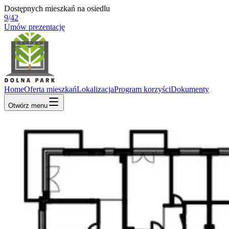
Dostępnych mieszkań na osiedlu
9
/
42
Umów prezentację
Home
Oferta mieszkań
Lokalizacja
Program korzyści
Dokumenty
Otwórz menu